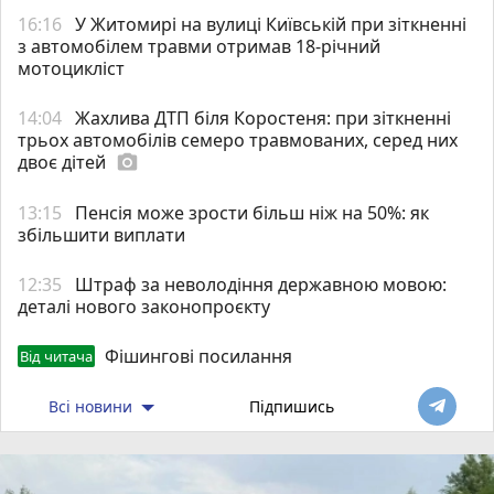
16:16
У Житомирі на вулиці Київській при зіткненні
з автомобілем травми отримав 18-річний
мотоцикліст
14:04
Жахлива ДТП біля Коростеня: при зіткненні
трьох автомобілів семеро травмованих, серед них
двоє дітей
photo_camera
13:15
Пенсія може зрости більш ніж на 50%: як
збільшити виплати
12:35
Штраф за неволодіння державною мовою:
деталі нового законопроєкту
Фішингові посилання
Від читача
Всі новини
Підпишись