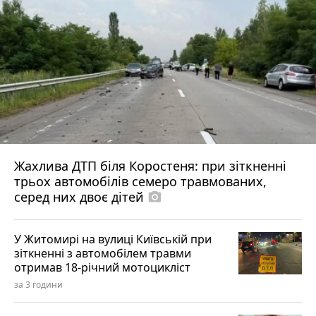
Жахлива ДТП біля Коростеня: при зіткненні
трьох автомобілів семеро травмованих,
серед них двоє дітей
photo_camera
У Житомирі на вулиці Київській при
зіткненні з автомобілем травми
отримав 18-річний мотоцикліст
за 3 години