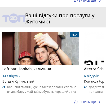
keyboard_arrow_right
Дивитись ще
Ваші відгуки про послуги у
Житомирі
4.2
Loft bar Hookah, кальянна
143 відгуки
6 відгуків
Богдан Кучинський
Команда top2
Кальяни смачні , кухня також доволі непогана
Додайте пер
як для бару . Май Тай мабуть найкращий з тих
приватна ш
що я куштував ) . Повернуся до...
досвідом – 
keyboard_arrow_right
Дивитись ще