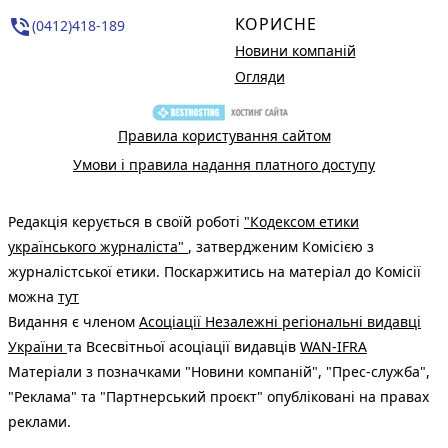
КОРИСНЕ
phone_in_talk
(0412)418-189
Новини компаній
Огляди
Правила користування сайтом
Умови і правила надання платного доступу
Редакція керується в своїй роботі
"Кодексом етики
українського журналіста"
, затвердженим Комісією з
журналістської етики. Поскаржитись на матеріал до Комісії
можна
тут
Видання є членом
Асоціації Незалежні регіональні видавці
України
та Всесвітньої асоціації видавців
WAN-IFRA
Матеріали з позначками "Новини компаній", "Прес-служба",
"Реклама" та "Партнерський проєкт" опубліковані на правах
реклами.