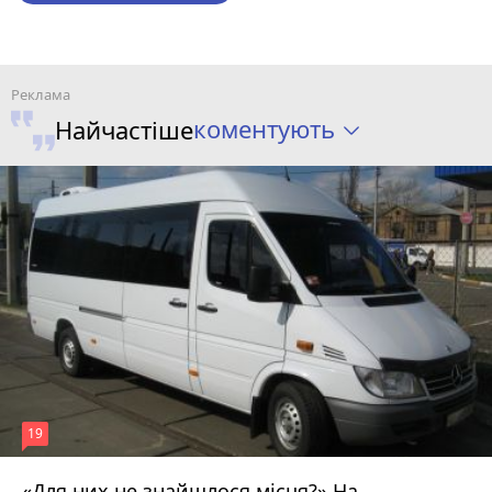
коментують
Найчастіше
19
«Для них не знайшлося місця?» На