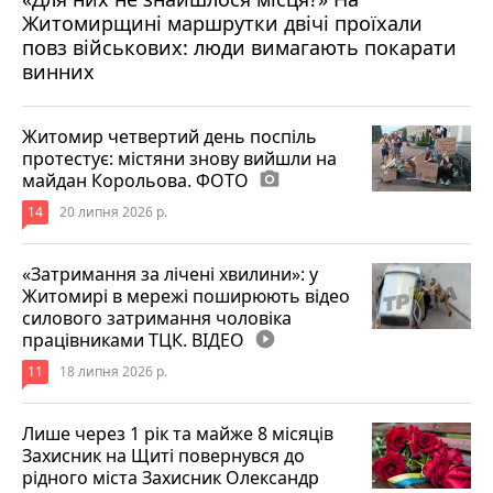
Житомирщині маршрутки двічі проїхали
17 липня 2026 р.
повз військових: люди вимагають покарати
винних
Житомир четвертий день поспіль
протестує: містяни знову вийшли на
майдан Корольова. ФОТО
photo_camera
14
20 липня 2026 р.
«Затримання за лічені хвилини»: у
Житомирі в мережі поширюють відео
силового затримання чоловіка
працівниками ТЦК. ВІДЕО
play_circle_filled
11
18 липня 2026 р.
Лише через 1 рік та майже 8 місяців
Захисник на Щиті повернувся до
рідного міста Захисник Олександр