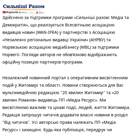
Здійснено за підтримки програми «Сильніші разом: Медіа та
Демократія», що реалізується Всесвітньою асоціацією
видавців новин (WAN-IFRA) у партнерстві з Асоціацією
«Незалежні регіональні видавці України» (АНРВУ) та
Норвезькою асоціацією медіабізнесу (MBL) за підтримки
Норвегії. Погляди авторів не обов’язково відображають
офіційну позицію партнерів програми.
Незалежний новинний портал з оперативним висвітленням
подій у Житомирі та області. Новини створюються для Вас
мультимедійною редакцією "20 хвилин Житомир" та «20
хвилин Романів» видавець ПП «Медіа Ресурс». Ми
висвітлюємо важливі та цікаві події, людей, життя Житомира.
Редакція запрошує читачів додавати власні новини в розділ
"Від читачів". Усі авторські права належать ПП «Медіа
Ресурс» і захищені. Будь-яка публiкацiя, передрук чи