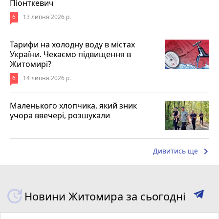
Піонткевич
6
13 липня 2026 р.
Тарифи на холодну воду в містах
України. Чекаємо підвищення в
Житомирі?
6
14 липня 2026 р.
Маленького хлопчика, який зник
учора ввечері, розшукали
keyboard_arrow_right
Дивитись ще
Новини Житомира за сьогодні