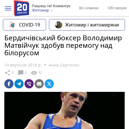
Пишеш ти! Коментує
Всі новини
Обговорен
Житомир
COVID-19
Житомир і житомиряни
Бердичівський боксер Володимир
Матвійчук здобув перемогу над
білорусом
14 вересня 2018 р.
Анна Сергієнко
chat_bubble
share
visibility
0
0
32