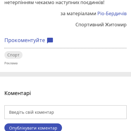
нетерпінням чекаємо наступних поєдинків!
за матеріалами
Ріо-Бердичів
Спортивний Житомир
Прокоментуйте
chat_bubble
Спорт
Коментарі
Опублікувати коментар