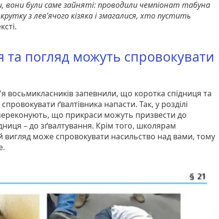
ли, вони були саме зайняті: проводили чемпіонат табуна
окрутку з лев’ячого кізяка і змагалися, хто пустить
ксті.
я та погляд можуть спровокувати
'я восьмикласників запевнили, що коротка спідниця та
провокувати ґвалтівника напасти. Так, у розділі
 переконують, що прикраси можуть призвести до
дниця – до зґвалтування. Крім того, школярам
 вигляд може спровокувати насильство над вами, тому
е.