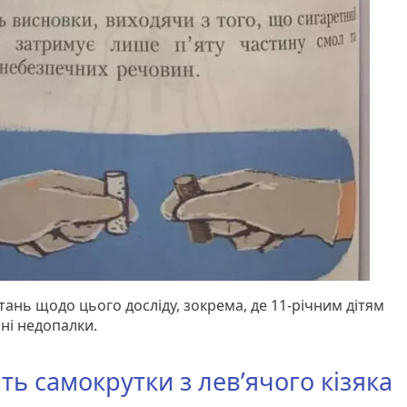
тань щодо цього досліду, зокрема, де 11-річним дітям
ані недопалки.
ять самокрутки з лев’ячого кізяка