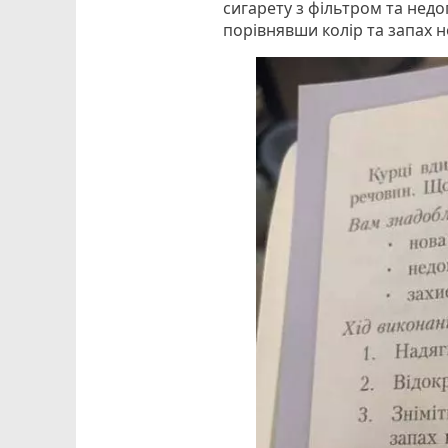
сигарету з фільтром та недо
порівнявши колір та запах н