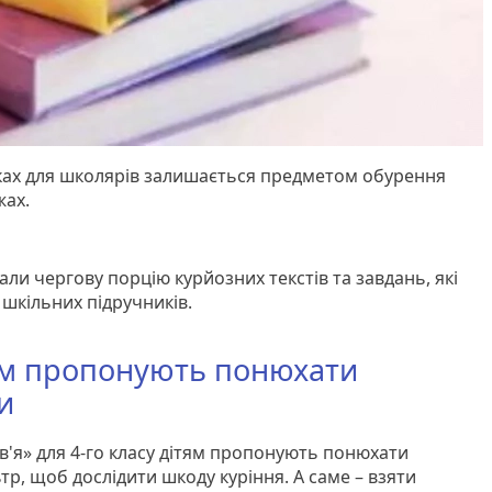
ках для школярів залишається предметом обурення
жах.
али чергову порцію курйозних текстів та завдань, які
 шкільних підручників.
м пропонують понюхати
и
в'я» для 4-го класу дітям пропонують понюхати
тр, щоб дослідити шкоду куріння. А саме – взяти