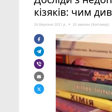
кізяків: чим ди
26 березня 2021 р.
20 хвилин (Житомир)