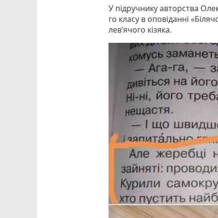
У підручнику авторства Оле
го класу в оповіданні «Біляч
лев’ячого кізяка.