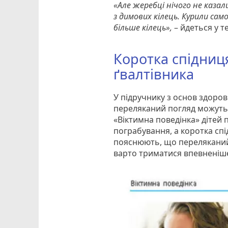
«Але жеребці нічого не каза
з димових кілець. Курили сам
більше кілець»,
– йдеться у те
Коротка спідниц
ґвалтівника
У підручнику з основ здоров
переляканий погляд можуть с
«Віктимна поведінка» дітей
пограбування, а коротка спі
пояснюють, що переляканий
варто триматися впевненіш