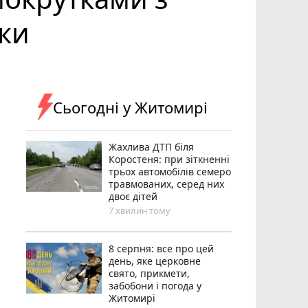
ики
Сьогодні у Житомирі
Жахлива ДТП біля
Коростеня: при зіткненні
трьох автомобілів семеро
травмованих, серед них
двоє дітей
7 хвилин тому
8 серпня: все про цей
день, яке церковне
свято, прикмети,
забобони і погода у
Житомирі