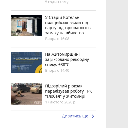
5 годин тому
У Старій Котельні
поліцейські взяли під
варту підозрюваного в
замаху на вбивство
Вчора о 16:08
Н️а Житомирщині
зафіксовано рекордну
спеку: +38°C
Вчора о 14:40
Підозрілий рюкзак
паралізував роботу ТРК
"Глобал" у Житомирі
17 лютого 2020 р.
keyboard_arrow_right
Дивитись ще