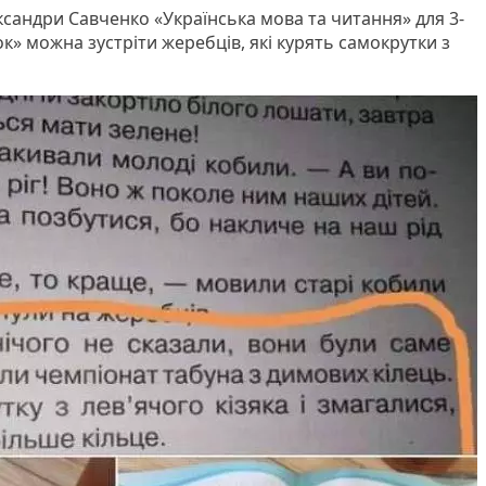
ксандри Савченко «Українська мова та читання» для 3-
ок» можна зустріти жеребців, які курять самокрутки з