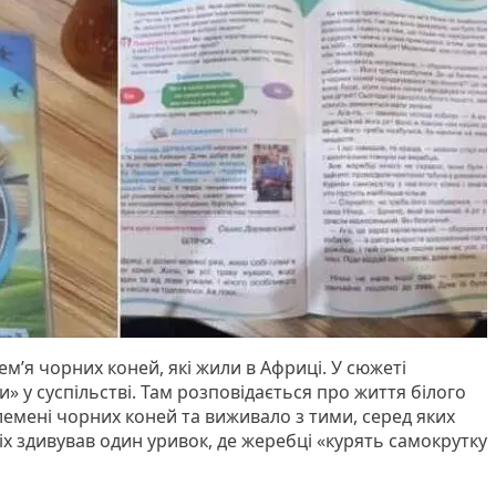
ем’я чорних коней, які жили в Африці. У сюжеті
» у суспільстві. Там розповідається про життя білого
лемені чорних коней та виживало з тими, серед яких
іх здивував один уривок, де жеребці «курять самокрутку