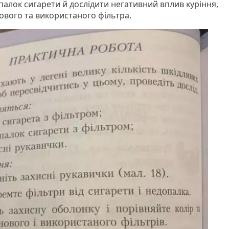
палок сигарети й дослідити негативний вплив куріння,
ового та використаного фільтра.