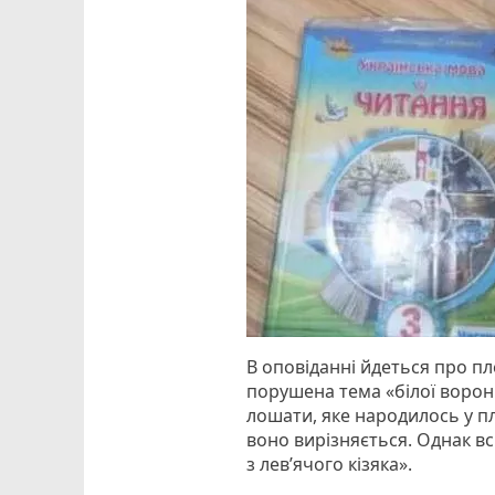
В оповіданні йдеться про пл
порушена тема «білої ворони
лошати, яке народилось у п
воно вирізняється. Однак вс
з лев’ячого кізяка».