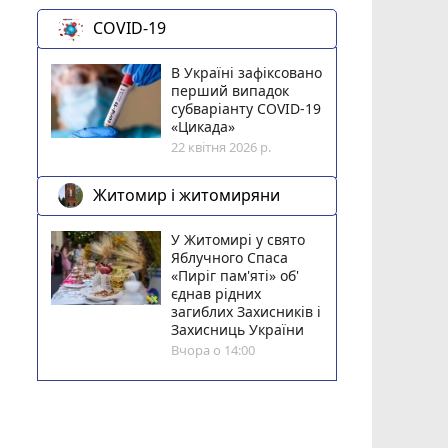
COVID-19
В Україні зафіксовано
перший випадок
субваріанту COVID-19
«Цикада»
22 квітня 2026 р.
Житомир і житомиряни
У Житомирі у свято
Яблучного Спаса
«Пиріг пам'яті» об'
єднав рідних
загиблих Захисників і
Захисниць України
Вчора о 14:00