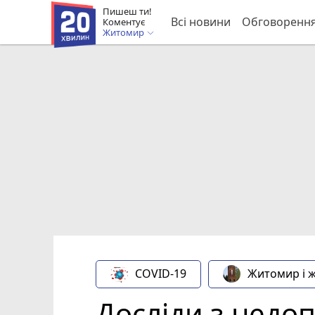
Пишеш ти!
Всі новини
Обговоренн
Коментує
Житомир
COVID-19
Житомир і 
Досліди з недоп