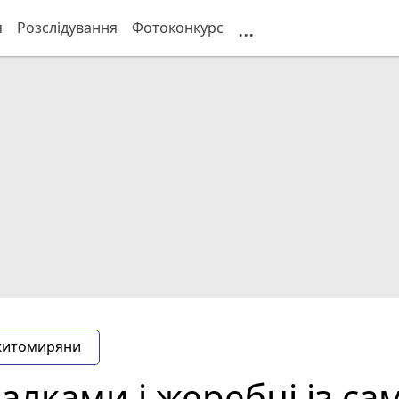
...
я
Розслідування
Фотоконкурс
житомиряни
алками і жеребці із са