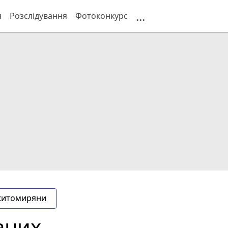
...
я
Розслідування
Фотоконкурс
житомиряни
аних