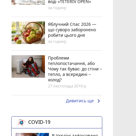
воді «TETERIV OPEN»
за годину
Яблучний Спас 2026 —
що суворо заборонено
робити цього дня
за годину
Проблеми
теплопостачання, або
Чому так буває: до стіни –
тепло, а всередині –
холод?
27 листопада 2019 р.
keyboard_arrow_right
Дивитись ще
COVID-19
В Україні зафіксовано