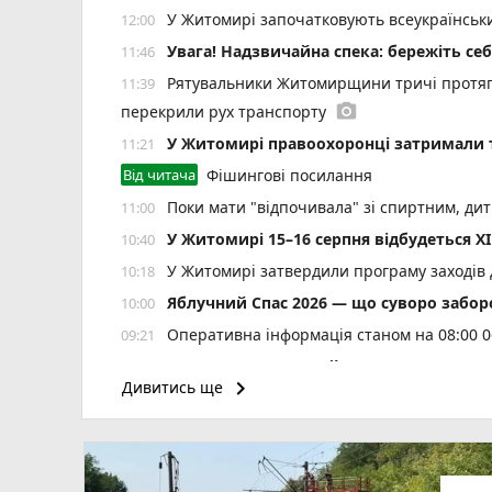
У Житомирі започатковують всеукраїнський
12:00
Увага! Надзвичайна спека: бережіть себ
11:46
Рятувальники Житомирщини тричі протяг
11:39
photo_camera
перекрили рух транспорту
У Житомирі правоохоронці затримали 
11:21
Від читача
Фішингові посилання
Поки мати "відпочивала" зі спиртним, ди
11:00
У Житомирі 15–16 серпня відбудеться XI
10:40
У Житомирі затвердили програму заходів 
10:18
Яблучний Спас 2026 — що суворо забор
10:00
Оперативна інформація станом на 08:00 0
09:21
6 серпня: все про цей день, яке церков
09:00
keyboard_arrow_right
Дивитись ще
Ветерани й ветеранки вже сформували пон
17:54
У Житомирі 9 серпня відбудеться спорти
17:31
Підрозділам ДСНС Житомирщини передали 
17:00