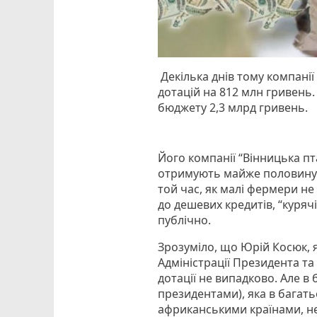
Декілька днів тому компані
дотацій на 812 млн гривень.
бюджету 2,3 млрд гривень.
Його компанії “Вінницька п
отримують майже половину д
той час, як малі фермери не
до дешевих кредитів, “куря
публічно.
Зрозуміло, що Юрій Косюк, 
Адміністрації Президента та
дотації не випадково. Але в 
президентами), яка в багать
африканськими країнами, н