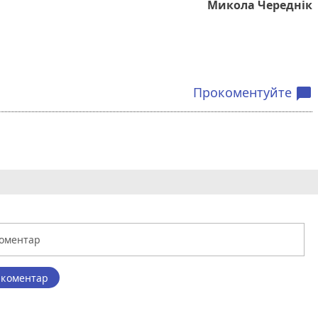
Микола Череднік
Прокоментуйте
chat_bubble
 коментар