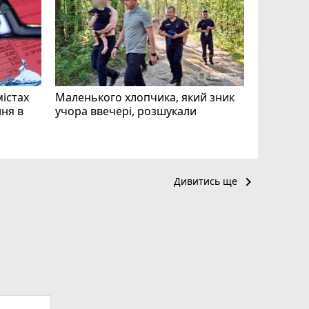
відео си
чоловіка
ВІДЕО
play_circle_filled
mode_comment
11
містах
Маленького хлопчика, який зник
ня в
учора ввечері, розшукали
keyboard_arrow_right
Дивитись ще