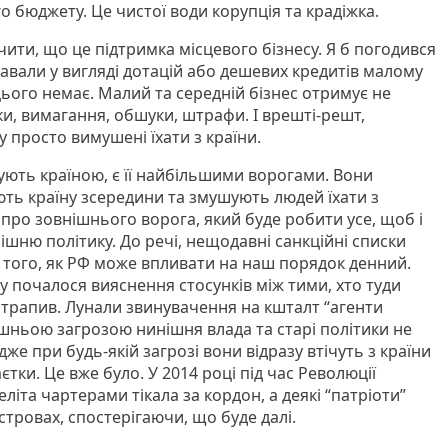
о бюджету. Це чистої води корупція та крадіжка.
чити, що це підтримка місцевого бізнесу. Я б погодився
давали у вигляді дотацій або дешевих кредитів малому
цього немає. Малий та середній бізнес отримує не
рки, вимагання, обшуки, штрафи. І врешті-решт,
 просто вимушені їхати з країни.
ерують країною, є її найбільшими ворогами. Вони
ть країну зсередини та змушують людей їхати з
про зовнішнього ворога, який буде робити усе, щоб і
ішню політику. До речі, нещодавні санкційні списки
в того, як РФ може впливати на наш порядок денний.
азу почалося вияснення стосунків між тими, хто туди
отрапив. Лунали звинувачення на кшталт “агенти
ішньою загрозою нинішня влада та старі політики не
дже при будь-якій загрозі вони відразу втічуть з країни
єтки. Це вже було. У 2014 році під час Революції
 еліта чартерами тікала за кордон, а деякі “патріоти”
стровах, спостерігаючи, що буде далі.