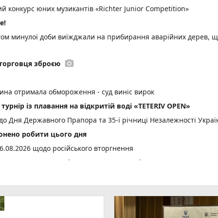
 конкурс юних музикантів «Richter Junior Competition»
е!
ом минулої доби виїжджали на прибирання аварійних дерев, 
photo_camera
торговця зброєю
тина отримала обмороження - суд виніс вирок
 турнір із плавання на відкритій воді «TETERIV OPEN»
до Дня Державного Прапора та 35-ї річниці Незалежності Украї
онено робити цього дня
6.08.2026 щодо російського вторгнення
не свято, прикмети і погода у Житомирі
ад 1 млн е-Посвідчень у Дії
вний захід «Забіг Житомирщина»
15 одиниць нової спеціальної та службової техніки