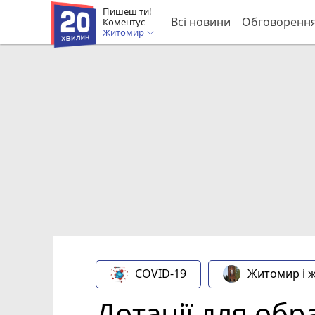
Пишеш ти!
Всі новини
Обговоренн
Коментує
Житомир
COVID-19
Житомир і 
Дотації для обр