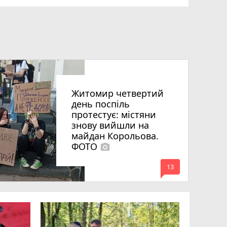
Житомир четвертий
день поспіль
протестує: містяни
знову вийшли на
майдан Корольова.
ФОТО
photo_camera
mode_comment
13
«Затриман
Житомир