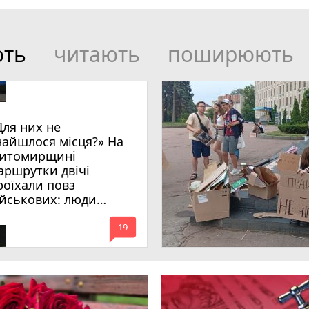
ють
читають
поширюють
Для них не
найшлося місця?» На
итомирщині
аршрутки двічі
роїхали повз
ійськових: люди
имагають покарати
mode_comment
инних
19