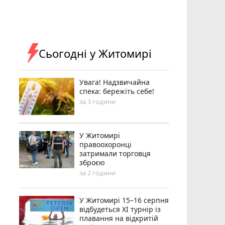
Сьогодні у Житомирі
Увага! Надзвичайна
спека: бережіть себе!
за 3 години
У Житомирі
правоохоронці
затримали торговця
зброєю
за 2 години
У Житомирі 15–16 серпня
відбудеться XI турнір із
плавання на відкритій