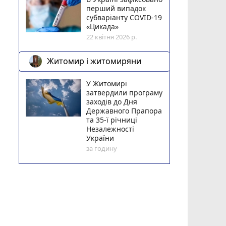
перший випадок
субваріанту COVID-19
«Цикада»
22 квітня 2026 р.
Житомир і житомиряни
У Житомирі
затвердили програму
заходів до Дня
Державного Прапора
та 35-ї річниці
Незалежності
України
за годину