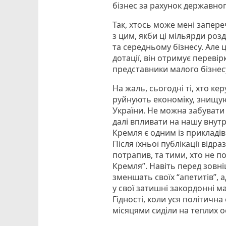
бізнес за рахунок державног
Так, хтось може мені запере
з цим, якби ці мільярди роз
та середньому бізнесу. Але 
дотації, він отримує переві
представники малого бізнесу
На жаль, сьогодні ті, хто к
руйнують економіку, знищую
України. Не можна забувати 
далі впливати на нашу внутр
Кремля є одним із прикладі
Після їхньої публікації відр
потрапив, та тими, хто не п
Кремля”. Навіть перед зовн
зменшать своїх “апетитів”, а
у свої затишні закордонні ма
Гідності, коли уся політична
місяцями сиділи на теплих о