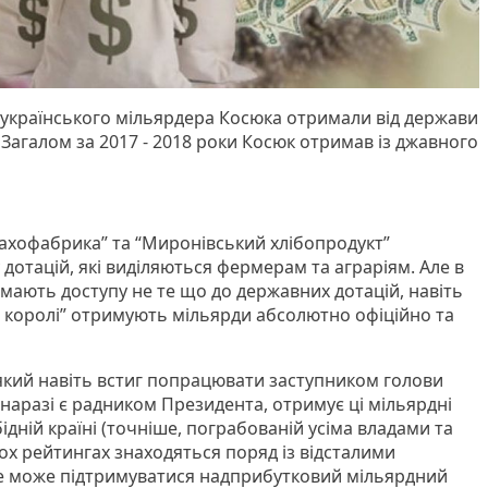
ї українського мільярдера Косюка отримали від держави
 Загалом за 2017 - 2018 роки Косюк отримав із джавного
тахофабрика” та “Миронівський хлібопродукт”
отацій, які виділяються фермерам та аграріям. Але в
 мають доступу не те що до державних дотацій, навіть
чі королі” отримують мільярди абсолютно офіційно та
який навіть встиг попрацювати заступником голови
 наразі є радником Президента, отримує ці мільярдні
бідній країні (точніше, пограбованій усіма владами та
ох рейтингах знаходяться поряд із відсталими
е може підтримуватися надприбутковий мільярдний