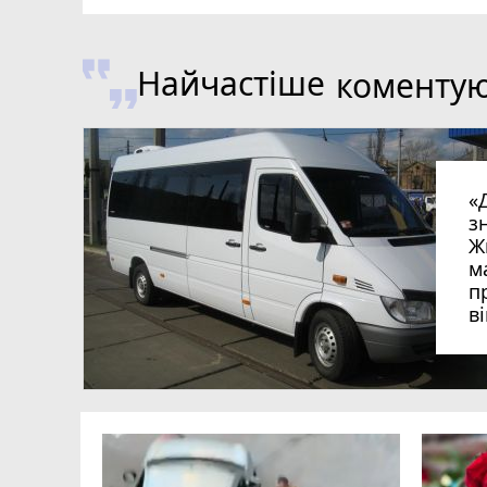
Найчастіше
коменту
«
з
Ж
м
п
в
в
в
ий зник
и