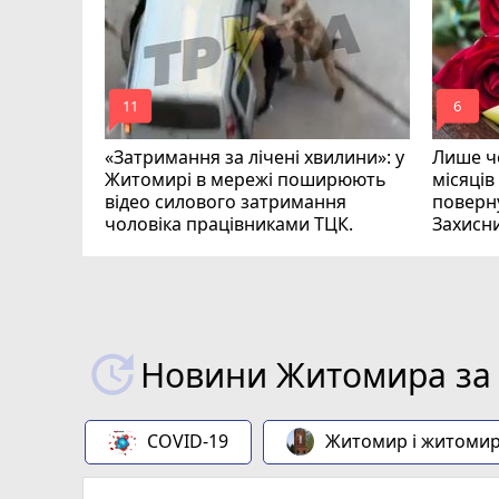
mode_comment
mode_comment
11
6
«Затримання за лічені хвилини»: у
Лише че
Житомирі в мережі поширюють
місяців
відео силового затримання
поверну
чоловіка працівниками ТЦК.
Захисн
ВІДЕО
play_circle_filled
Новини Житомира за 
COVID-19
Житомир і житоми