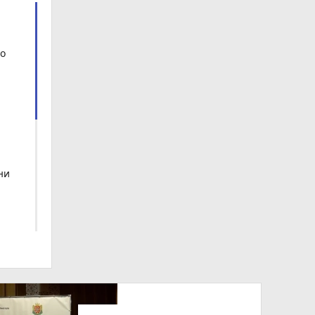
що
ни