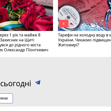
mode_comment
6
рез 1 рік та майже 8
Тарифи на холодну воду в 
 Захисник на Щиті
України. Чекаємо підвищен
вся до рідного міста
Житомирі?
ик Олександр Піонткевич
сьогодні
ряни