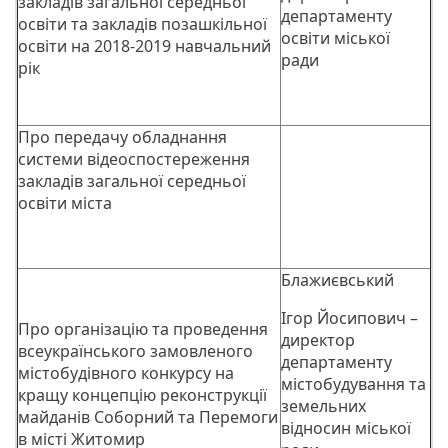
закладів загальної середньої
департаменту
освіти та закладів позашкільної
освіти міської
освіти на 2018-2019 навчальний
ради
рік
Про передачу обладнання
системи відеоспостереження
закладів загальної середньої
освіти міста
Блажиєвський
Ігор Йосипович –
Про організацію та проведення
директор
всеукраїнського замовленого
департаменту
містобудівного конкурсу на
містобудування та
кращу концепцію реконструкції
земельних
майданів Соборний та Перемоги
відносин міської
в місті Житомир