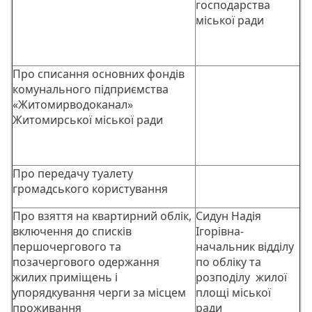
господарства
міської ради
Про списання основних фондів
комунального підприємства
«Житомирводоканал»
Житомирської міської ради
Про передачу туалету
громадського користування
Про взяття на квартирний облік,
Сидун Надія
включення до списків
Ігорівна-
першочергового та
начальник відділу
позачергового одержання
по обліку та
жилих приміщень і
розподілу жилої
упорядкування черги за місцем
площі міської
проживання
ради