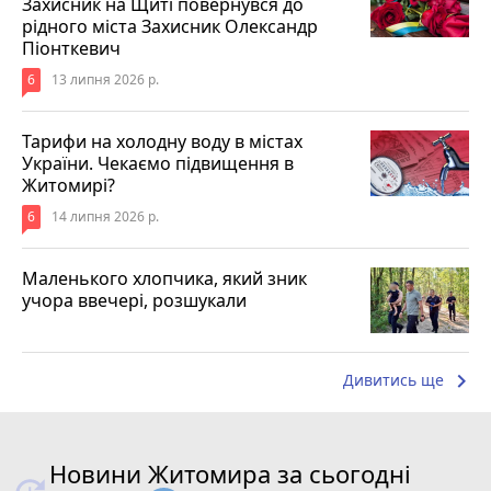
Захисник на Щиті повернувся до
рідного міста Захисник Олександр
Піонткевич
6
13 липня 2026 р.
Тарифи на холодну воду в містах
України. Чекаємо підвищення в
Житомирі?
6
14 липня 2026 р.
Маленького хлопчика, який зник
учора ввечері, розшукали
keyboard_arrow_right
Дивитись ще
Новини Житомира за сьогодні