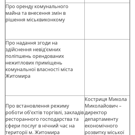
Про оренду комунального
майна та внесення змін в
рішення міськвиконкому
Про надання згоди на
здійснення невід'ємних
поліпшень орендованих
нежитлових приміщень
комунальної власності міста
Житомира
Костриця Микола
Про встановлення режиму
Миколайович –
роботи обʼєктів торгівлі, закладів
директор
ресторанного господарства та
департаменту
сфери послуг в нічний час на
економічного
території м. Житомира
розвитку міської