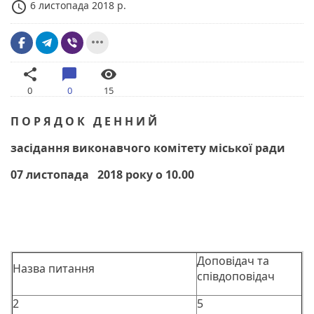
access_time
6 листопада 2018 р.
more_horiz
share
chat_bubble
visibility
0
0
15
П О Р Я Д О К Д Е Н Н И Й
засідання виконавчого комітету міської ради
07 листопада 2018 року о 10.00
Доповідач та
Назва питання
співдоповідач
2
5