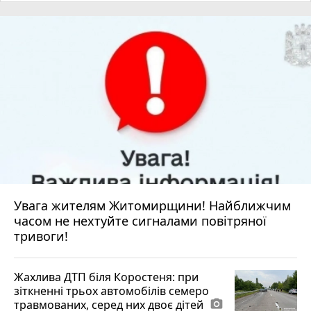
Увага жителям Житомирщини! Найближчим
часом не нехтуйте сигналами повітряної
тривоги!
Жахлива ДТП біля Коростеня: при
зіткненні трьох автомобілів семеро
травмованих, серед них двоє дітей
photo_camera