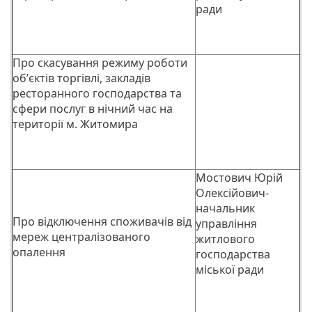
ради
Про скасування режиму роботи
обʼєктів торгівлі, закладів
ресторанного господарства та
сфери послуг в нічний час на
території м. Житомира
Мостович Юрій
Олексійович-
начальник
Про відключення споживачів від
управління
мереж централізованого
житлового
опалення
господарства
міської ради