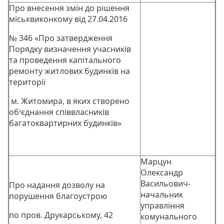
Про внесення змін до рішення
міськвиконкому від 27.04.2016
№ 346 «Про затвердження
Порядку визначення учасників
та проведення капітального
ремонту житлових будинків на
території
м. Житомира, в яких створено
обיִєднання співвласників
багатоквартирних будинків»
Марцун
Олександр
Васильович-
Про надання дозволу на
начальник
порушення благоустрою
управління
по пров. Друкарському, 42
комунального