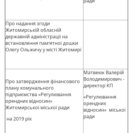
ради
Про надання згоди
Житомирській обласній
державній адміністрації на
встановлення памיִятної дошки
Олегу Ольжичу у місті Житомирі
Матвеюк Валерій
Володимирович -
Про затвердження фінансового
директор КП
плану комунального
підприємства «Регулювання
«Регулювання
орендних відносин»
орендних
Житомирської міської ради
відносин» міської
ради
на 2019 рік