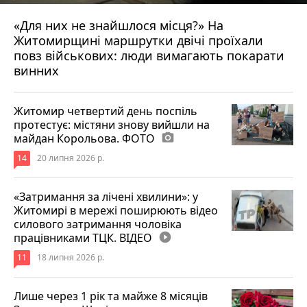
«Для них не знайшлося місця?» На
Житомирщині маршрутки двічі проїхали
17 липня 2026 р.
повз військових: люди вимагають покарати
винних
Житомир четвертий день поспіль
протестує: містяни знову вийшли на
майдан Корольова. ФОТО
photo_camera
14
20 липня 2026 р.
«Затримання за лічені хвилини»: у
Житомирі в мережі поширюють відео
силового затримання чоловіка
працівниками ТЦК. ВІДЕО
play_circle_filled
11
18 липня 2026 р.
Лише через 1 рік та майже 8 місяців