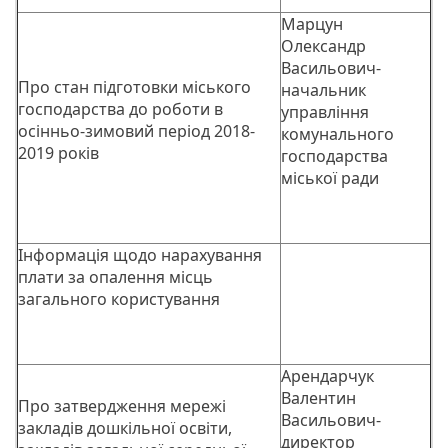
Марцун
Олександр
Васильович-
Про стан підготовки міського
начальник
господарства до роботи в
управління
осінньо-зимовий період 2018-
комунального
2019 років
господарства
міської ради
Інформація щодо нарахування
плати за опалення місць
загального користування
Арендарчук
Валентин
Про затвердження мережі
Васильович-
закладів дошкільної освіти,
директор