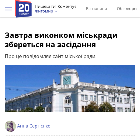
Пишеш ти! Коментує
Всі новини
Обговорен
Житомир
Завтра виконком міськради
збереться на засідання
Про це повідомляє сайт міської ради.
Анна Сергієнко