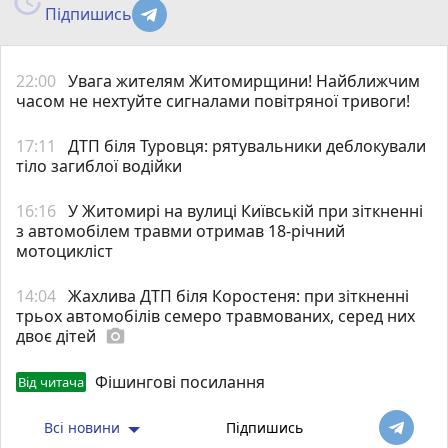
Підпишись
22:00
Увага жителям Житомирщини! Найближчим
часом не нехтуйте сигналами повітряної тривоги!
17:11
ДТП біля Туровця: рятувальники деблокували
тіло загиблої водійки
16:16
У Житомирі на вулиці Київській при зіткненні
з автомобілем травми отримав 18-річний
мотоцикліст
14:04
Жахлива ДТП біля Коростеня: при зіткненні
трьох автомобілів семеро травмованих, серед них
двоє дітей
photo_camera
Фішингові посилання
Від читача
Всі новини
Підпишись