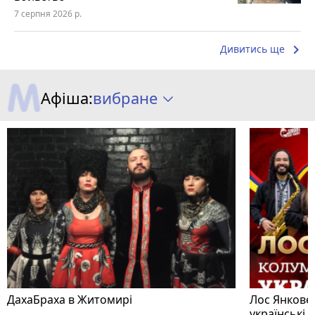
7 серпня 2026 р.
keyboard_arrow_right
Дивитись ще
вибране
Афіша:
ДахаБраха в Житомирі
Лос Янковер
українські п