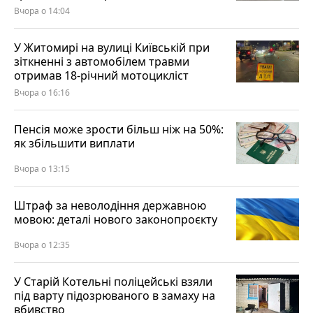
Вчора о 14:04
У Житомирі на вулиці Київській при
зіткненні з автомобілем травми
отримав 18-річний мотоцикліст
Вчора о 16:16
Пенсія може зрости більш ніж на 50%:
як збільшити виплати
Вчора о 13:15
Штраф за неволодіння державною
мовою: деталі нового законопроєкту
Вчора о 12:35
У Старій Котельні поліцейські взяли
під варту підозрюваного в замаху на
вбивство