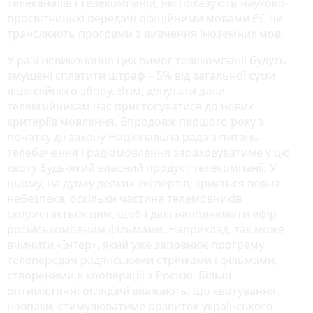
телеканалів і телекомпаній, які показують науково-
просвітницькі передачі офіційними мовами ЄС чи
транслюють програми з вивчення іноземних мов.
У разі невиконання цих вимог телекомпанії будуть
змушені сплатити штраф – 5% від загальної суми
ліцензійного збору. Втім, депутати дали
телевізійникам час пристосуватися до нових
критеріїв мовлення. Впродовж першого року з
початку дії закону Національна рада з питань
телебачення і радіомовлення зараховуватиме у цю
квоту будь-який власний продукт телекомпанії. У
цьому, на думку деяких експертів, криється певна
небезпека, оскільки частина телемовників
скористається цим, щоб і далі наповнювати ефір
російськомовним фільмами. Наприклад, так може
вчинити «Інтер», який уже заповнює програму
телепередач радянськими стрічками і фільмами,
створеними в кооперації з Росією. Більш
оптимістичні оглядачі вважають, що квотування,
навпаки, стимулюватиме розвиток українського