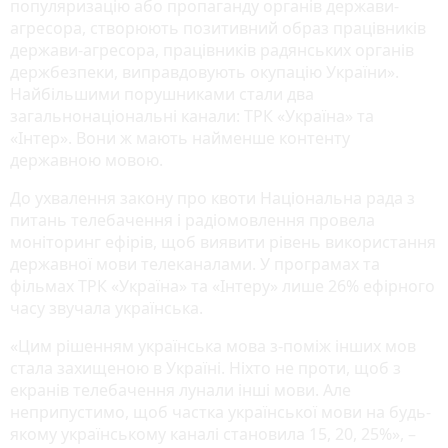
популяризацію або пропаганду органів держави-
агресора, створюють позитивний образ працівників
держави-агресора, працівників радянських органів
держбезпеки, виправдовують окупацію України».
Найбільшими порушниками стали два
загальнонаціональні канали: ТРК «Україна» та
«Інтер». Вони ж мають найменше контенту
державною мовою.
До ухвалення закону про квоти Національна рада з
питань телебачення і радіомовлення провела
моніторинг ефірів, щоб виявити рівень використання
державної мови телеканалами. У програмах та
фільмах ТРК «Україна» та «Інтеру» лише 26% ефірного
часу звучала українська.
«Цим рішенням українська мова з-поміж інших мов
стала захищеною в Україні. Ніхто не проти, щоб з
екранів телебачення лунали інші мови. Але
неприпустимо, щоб частка української мови на будь-
якому українському каналі становила 15, 20, 25%», –