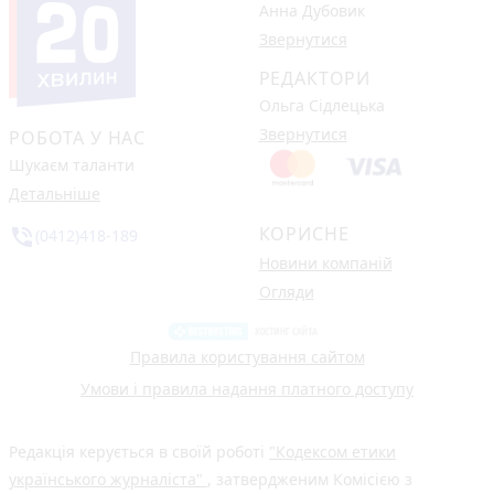
Анна Дубовик
Звернутися
РЕДАКТОРИ
Ольга Сідлецька
Звернутися
РОБОТА У НАС
Шукаєм таланти
Детальніше
КОРИСНЕ
phone_in_talk
(0412)418-189
Новини компаній
Огляди
Правила користування сайтом
Умови і правила надання платного доступу
Редакція керується в своїй роботі
"Кодексом етики
українського журналіста"
, затвердженим Комісією з