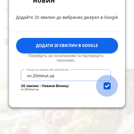
17:00
На Житомирщині від початку року
народилося понад 3 тисячі дітей
Додайте 20 хвилин до вибраних джерел в Google
16:40
У Корнині згоріла господарча будівля
площею 100 кв. м
Фішингові посилання
Від читача
ДОДАТИ 20 ХВИЛИН В GOOGLE
Всі новини
Підпишись