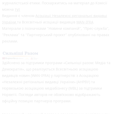
журналістської етики. Поскаржитись на матеріал до Комісії
можна
тут
Видання є членом
Асоціації Незалежні регіональні видавці
України
та Всесвітньої асоціації видавців
WAN-IFRA
Матеріали з позначками "Новини компаній", "Прес-служба",
"Реклама" та "Партнерський проєкт" опубліковані на правах
реклами.
Здійснено за підтримки програми «Сильніші разом: Медіа та
Демократія», що реалізується Всесвітньою асоціацією
видавців новин (WAN-IFRA) у партнерстві з Асоціацією
«Незалежні регіональні видавці України» (АНРВУ) та
Норвезькою асоціацією медіабізнесу (MBL) за підтримки
Норвегії. Погляди авторів не обов’язково відображають
офіційну позицію партнерів програми.