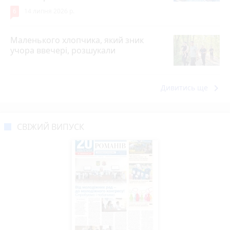
6
14 липня 2026 р.
Маленького хлопчика, який зник
учора ввечері, розшукали
keyboard_arrow_right
Дивитись ще
СВІЖИЙ ВИПУСК