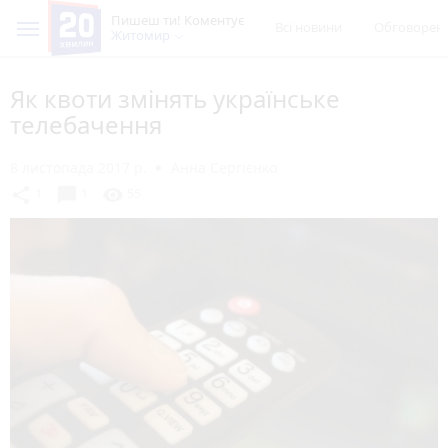
Пишеш ти! Коментує
Всі новини
Обговорен
Житомир
Як квоти змінять українське
телебачення
8 листопада 2017 р.
Анна Сергієнко
chat_bubble
share
visibility
1
1
55