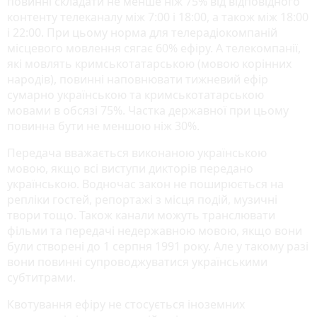
повинні складати не менше ніж 75% від відповідного
контенту телеканалу між 7:00 і 18:00, а також між 18:00
і 22:00. При цьому норма для телерадіокомпаній
місцевого мовлення сягає 60% ефіру. А телекомпанії,
які мовлять кримськотатарською (мовою корінних
народів), повинні наповнювати тижневий ефір
сумарно українською та кримськотатарською
мовами в обсязі 75%. Частка державної при цьому
повинна бути не меншою ніж 30%.
Передача вважається виконаною українською
мовою, якщо всі виступи дикторів передано
українською. Водночас закон не поширюється на
репліки гостей, репортажі з місця подій, музичні
твори тощо. Також канали можуть транслювати
фільми та передачі недержавною мовою, якщо вони
були створені до 1 серпня 1991 року. Але у такому разі
вони повинні супроводжуватися українськими
субтитрами.
Квотування ефіру не стосується іноземних