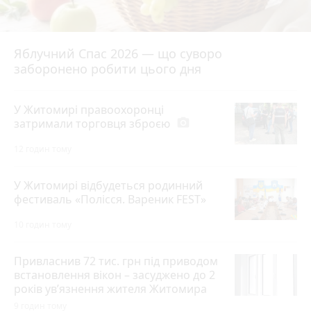
Яблучний Спас 2026 — що суворо
заборонено робити цього дня
У Житомирі правоохоронці
затримали торговця зброєю
photo_camera
12 годин тому
У Житомирі відбудеться родинний
фестиваль «Полісся. Вареник FEST»
10 годин тому
Привласнив 72 тис. грн під приводом
встановлення вікон – засуджено до 2
років ув’язнення жителя Житомира
9 годин тому