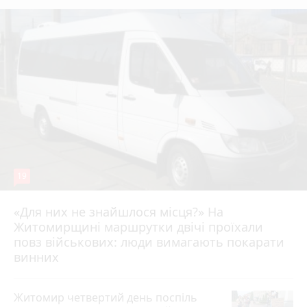
19
«Для них не знайшлося місця?» На
Житомирщині маршрутки двічі проїхали
17 липня 2026 р.
повз військових: люди вимагають покарати
винних
Житомир четвертий день поспіль