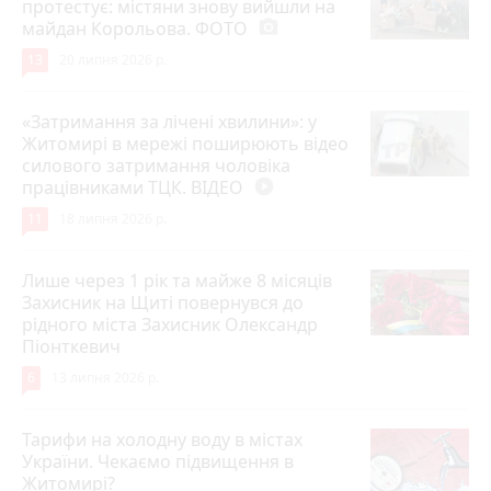
протестує: містяни знову вийшли на
майдан Корольова. ФОТО
photo_camera
13
20 липня 2026 р.
«Затримання за лічені хвилини»: у
Житомирі в мережі поширюють відео
силового затримання чоловіка
працівниками ТЦК. ВІДЕО
play_circle_filled
11
18 липня 2026 р.
Лише через 1 рік та майже 8 місяців
Захисник на Щиті повернувся до
рідного міста Захисник Олександр
Піонткевич
6
13 липня 2026 р.
Тарифи на холодну воду в містах
України. Чекаємо підвищення в
Житомирі?