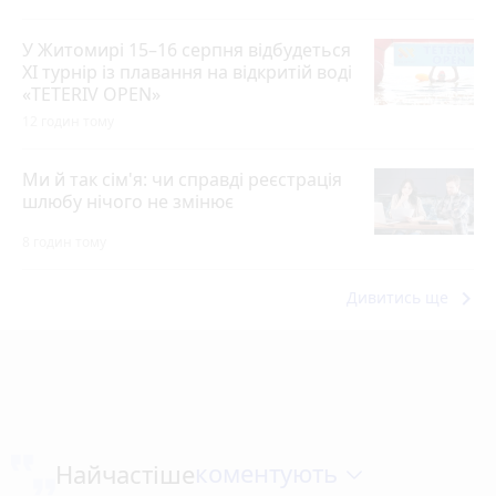
У Житомирі 15–16 серпня відбудеться
XI турнір із плавання на відкритій воді
«TETERIV OPEN»
12 годин тому
Ми й так сім'я: чи справді реєстрація
шлюбу нічого не змінює
8 годин тому
keyboard_arrow_right
Дивитись ще
коментують
Найчастіше