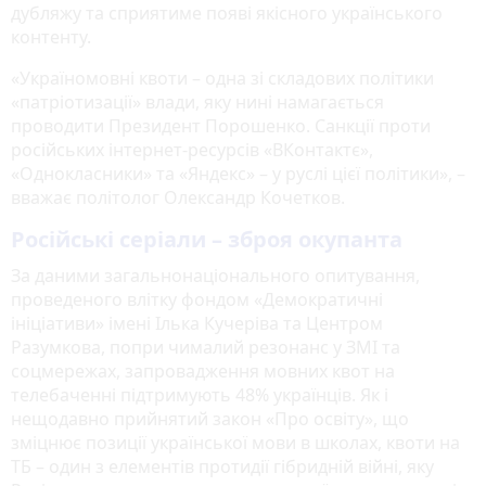
дубляжу та сприятиме появі якісного українського
контенту.
«Україномовні квоти – одна зі складових політики
«патріотизації» влади, яку нині намагається
проводити Президент Порошенко. Санкції проти
російських інтернет-ресурсів «ВКонтактє»,
«Однокласники» та «Яндекс» – у руслі цієї політики», –
вважає політолог Олександр Кочетков.
Російські серіали – зброя окупанта
За даними загальнонаціонального опитування,
проведеного влітку фондом «Демократичні
ініціативи» імені Ілька Кучеріва та Центром
Разумкова, попри чималий резонанс у ЗМІ та
соцмережах, запровадження мовних квот на
телебаченні підтримують 48% українців. Як і
нещодавно прийнятий закон «Про освіту», що
зміцнює позиції української мови в школах, квоти на
ТБ – один з елементів протидії гібридній війні, яку