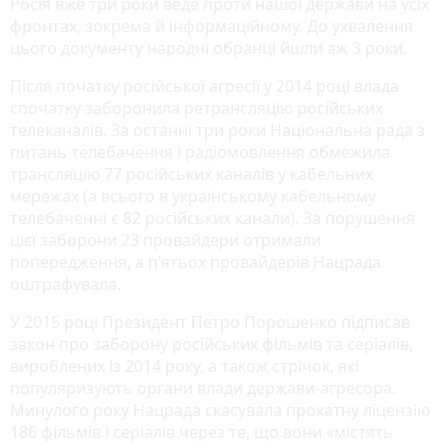
Росія вже три роки веде проти нашої держави на усіх
фронтах, зокрема й інформаційному. До ухвалення
цього документу народні обранці йшли аж 3 роки.
Після початку російської агресії у 2014 році влада
спочатку заборонила ретрансляцію російських
телеканалів. За останні три роки Національна рада з
питань телебачення і радіомовлення обмежила
трансляцію 77 російських каналів у кабельних
мережах (а всього в українському кабельному
телебаченні є 82 російських канали). За порушення
цієї заборони 23 провайдери отримали
попередження, а п’ятьох провайдерів Нацрада
оштрафувала.
У 2015 році Президент Петро Порошенко підписав
закон про заборону російських фільмів та серіалів,
вироблених із 2014 року, а також стрічок, які
популяризують органи влади держави-агресора.
Минулого року Нацрада скасувала прокатну ліцензію
186 фільмів і серіалів через те, що вони «містять