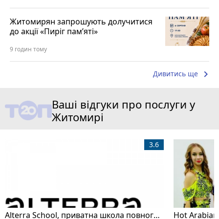
Житомирян запрошують долучитися
до акції «Пиріг пам’яті»
9 годин тому
keyboard_arrow_right
Дивитись ще
Ваші відгуки про послуги у
Житомирі
3.6
Alterra School, приватна школа повного дня