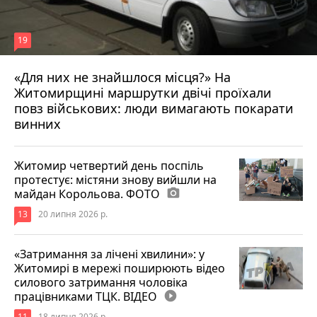
19
«Для них не знайшлося місця?» На
Житомирщині маршрутки двічі проїхали
17 липня 2026 р.
повз військових: люди вимагають покарати
винних
Житомир четвертий день поспіль
протестує: містяни знову вийшли на
майдан Корольова. ФОТО
photo_camera
13
20 липня 2026 р.
«Затримання за лічені хвилини»: у
Житомирі в мережі поширюють відео
силового затримання чоловіка
працівниками ТЦК. ВІДЕО
play_circle_filled
11
18 липня 2026 р.