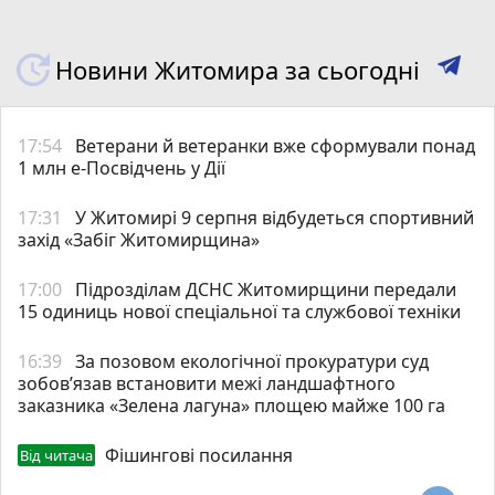
Новини Житомира за сьогодні
17:54
Ветерани й ветеранки вже сформували понад
1 млн е-Посвідчень у Дії
17:31
У Житомирі 9 серпня відбудеться спортивний
захід «Забіг Житомирщина»
17:00
Підрозділам ДСНС Житомирщини передали
15 одиниць нової спеціальної та службової техніки
16:39
За позовом екологічної прокуратури суд
зобов’язав встановити межі ландшафтного
заказника «Зелена лагуна» площею майже 100 га
Фішингові посилання
Від читача