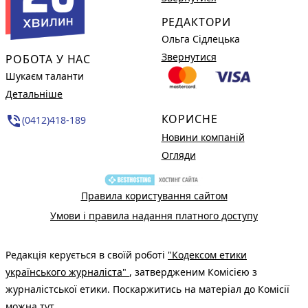
РЕДАКТОРИ
Ольга Сідлецька
Звернутися
РОБОТА У НАС
Шукаєм таланти
Детальніше
КОРИСНЕ
phone_in_talk
(0412)418-189
Новини компаній
Огляди
Правила користування сайтом
Умови і правила надання платного доступу
Редакція керується в своїй роботі
"Кодексом етики
українського журналіста"
, затвердженим Комісією з
журналістської етики. Поскаржитись на матеріал до Комісії
можна
тут