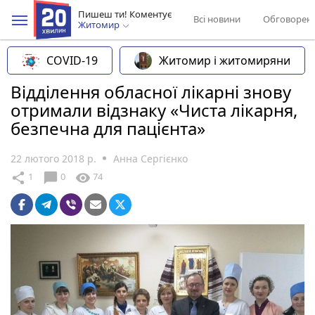
Пишеш ти! Коментує
Всі новини
Обговорен
Житомир
COVID-19
Житомир і житомиряни
Відділення обласної лікарні знову
отримали відзнаку «Чиста лікарня,
безпечна для пацієнта»
22 лютого 2018 р.
Анна Сергієнко
chat_bubble
share
visibility
1
0
74