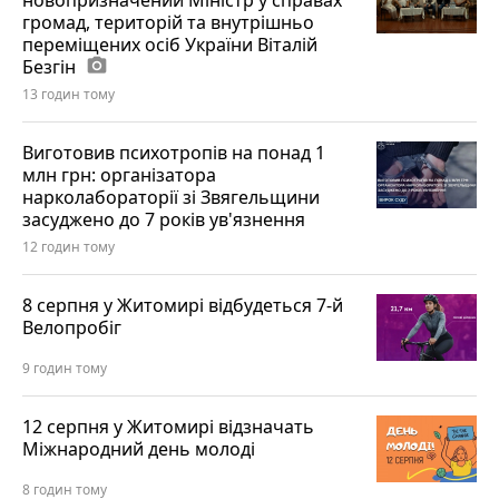
новопризначений Міністр у справах
громад, територій та внутрішньо
переміщених осіб України Віталій
Безгін
photo_camera
13 годин тому
Виготовив психотропів на понад 1
млн грн: організатора
нарколабораторії зі Звягельщини
засуджено до 7 років ув'язнення
12 годин тому
8 серпня у Житомирі відбудеться 7-й
Велопробіг
9 годин тому
12 серпня у Житомирі відзначать
Міжнародний день молоді
8 годин тому