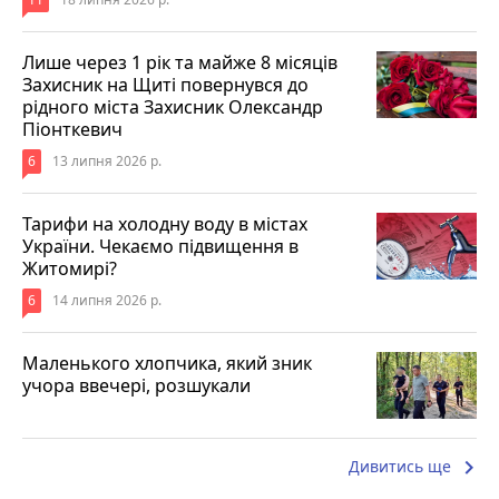
Лише через 1 рік та майже 8 місяців
Захисник на Щиті повернувся до
рідного міста Захисник Олександр
Піонткевич
6
13 липня 2026 р.
Тарифи на холодну воду в містах
України. Чекаємо підвищення в
Житомирі?
6
14 липня 2026 р.
Маленького хлопчика, який зник
учора ввечері, розшукали
keyboard_arrow_right
Дивитись ще