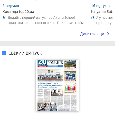
6 відгуків
16 відгуків
Команда top20.ua
Kalyania Sabe
Додайте перший відгук про Alterra School,
А у нас нов
приватна школа повного дня. Поділіться своїм
принцесу т
досвідом – що Вам сподобалось, а...
keyboard_arrow_right
Дивитись ще
СВІЖИЙ ВИПУСК