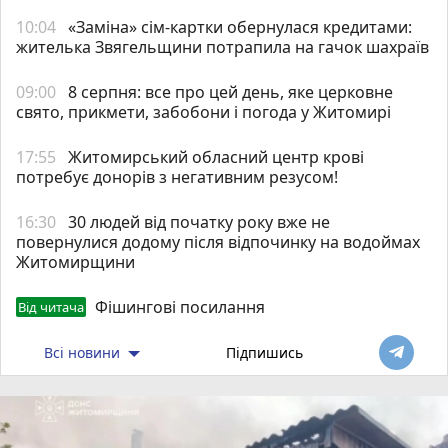
10:04
«Заміна» сім-картки обернулася кредитами:
жителька Звягельщини потрапила на гачок шахраїв
09:00
8 серпня: все про цей день, яке церковне
свято, прикмети, забобони і погода у Житомирі
17:55
Житомирський обласний центр крові
потребує донорів з негативним резусом!
16:30
30 людей від початку року вже не
повернулися додому після відпочинку на водоймах
Житомирщини
Фішингові посилання
Від читача
Всі новини
Підпишись