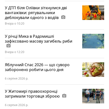
У ДТП біля Оліївки зіткнулися дві
вантажівки: рятувальники
деблокували одного з водіїв
photo_camera
Вчора о 10:20
У річці Мика в Радомишлі
зафіксовано масову загибель риби
photo_camera
Вчора о 12:20
Яблучний Спас 2026 — що суворо
заборонено робити цього дня
6 серпня 2026 р.
У Житомирі правоохоронці
затримали торговця зброєю
photo_camera
6 серпня 2026 р.