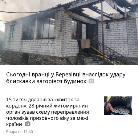
Сьогодні вранці у Березівці внаслідок удару
блискавки загорівся будинок
photo_camera
15 тисяч доларів за «квиток за
кордон»: 28-річний житомирянин
організував схему переправлення
чоловіків призовного віку за межі
країни
photo_camera
Вчора об 11:40