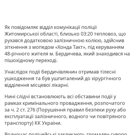
Як повідомляє відділ комунікації поліції
Житомирської області, близько 03:20 тепловоз, що
рухався додатковою залізничною колією, здійснив
зіткнення з мопедом «Хонда Такт», під керуванням
48-річного жителя м. Бердичева, який знаходився на
пішохідному переході.
Унаслідок події бердичівлянин отримав тілесні
ушкодження та був ушпиталений до хірургічного
відділення місцевої лікарні.
Нині слідчі встановлюють всі обставини події у
рамках кримінального провадження, розпочатого
за ч. 2 ст. 276 (Порушення правил безпеки руху або
експлуатації залізничного, водного чи повітряного
транспорту) КК України.
Водночас поліцейські закликають громадян суворо