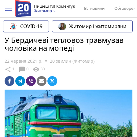
Пишеш ти! Коментує
Всі новини
Обговорен
Житомир
COVID-19
Житомир і житомиряни
У Бердичеві тепловоз травмував
чоловіка на мопеді
22 червня 2021 р.
20 хвилин (Житомир)
chat_bubble
share
visibility
1
0
30