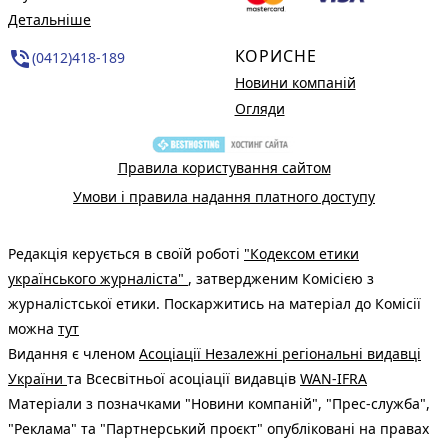
Детальніше
КОРИСНЕ
phone_in_talk
(0412)418-189
Новини компаній
Огляди
Правила користування сайтом
Умови і правила надання платного доступу
Редакція керується в своїй роботі
"Кодексом етики
українського журналіста"
, затвердженим Комісією з
журналістської етики. Поскаржитись на матеріал до Комісії
можна
тут
Видання є членом
Асоціації Незалежні регіональні видавці
України
та Всесвітньої асоціації видавців
WAN-IFRA
Матеріали з позначками "Новини компаній", "Прес-служба",
"Реклама" та "Партнерський проєкт" опубліковані на правах