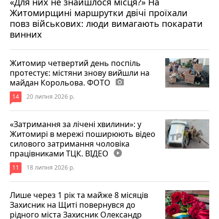
«Для них не знайшлося місця?» На
Житомирщині маршрутки двічі проїхали
17 липня 2026 р.
повз військових: люди вимагають покарати
винних
Житомир четвертий день поспіль
протестує: містяни знову вийшли на
майдан Корольова. ФОТО
photo_camera
14
20 липня 2026 р.
«Затримання за лічені хвилини»: у
Житомирі в мережі поширюють відео
силового затримання чоловіка
працівниками ТЦК. ВІДЕО
play_circle_filled
11
18 липня 2026 р.
Лише через 1 рік та майже 8 місяців
Захисник на Щиті повернувся до
рідного міста Захисник Олександр