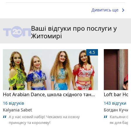
keyboard_arrow_right
Дивитись ще
Ваші відгуки про послуги у
Житомирі
4.5
Hot Arabian Dance, школа східного танцю
Loft bar Ho
16 відгуків
143 відгуки
Kalyania Sabet
Богдан Кучи
А у нас новий набір! Чекаємо на кожну
Кальяни сма
принцесу та королеву!
як для бару
що я куштув