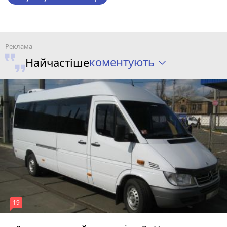
коментують
Найчастіше
19