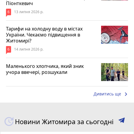
Піонткевич
6
13 липня 2026 р.
Тарифи на холодну воду в містах
України. Чекаємо підвищення в
Житомирі?
6
14 липня 2026 р.
Маленького хлопчика, який зник
учора ввечері, розшукали
keyboard_arrow_right
Дивитись ще
Новини Житомира за сьогодні