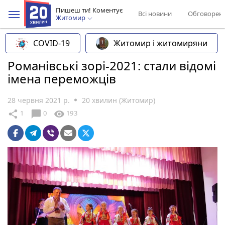
Пишеш ти! Коментує
Всі новини
Обговорен
Житомир
COVID-19
Житомир і житомиряни
Романівські зорі-2021: стали відомі
імена переможців
28 червня 2021 р.
20 хвилин (Житомир)
chat_bubble
share
visibility
1
0
193