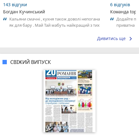
143 відгуки
6 відгуків
Богдан Кучинський
Команда top2
Кальяни смачні , кухня також доволі непогана
Додайте пер
як для бару . Май Тай мабуть найкращий з тих
приватна ш
що я куштував ) . Повернуся до...
досвідом – 
keyboard_arrow_right
Дивитись ще
СВІЖИЙ ВИПУСК