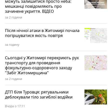
можуть залишитися просто неба:
мешканці повідомляють про
зачинене укриття. ВІДЕО
за 2 години
Після нічної атаки в Житомирі почала
погіршуватися якість повітря
за годину
Сьогодні у Житомирі перекриють рух
транспорту для проведення
фізкультурно-оздоровчого заходу
"Забіг Житомирщина"
за 2 години
ДТП біля Туровця: рятувальники
деблокували тіло загиблої водійки
Вчора о 17:11