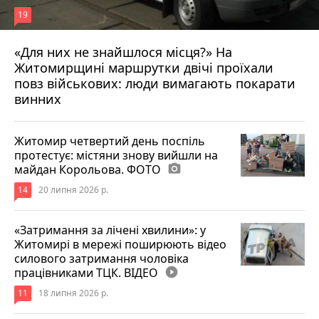
19
«Для них не знайшлося місця?» На
Житомирщині маршрутки двічі проїхали
17 липня 2026 р.
повз військових: люди вимагають покарати
винних
Житомир четвертий день поспіль
протестує: містяни знову вийшли на
майдан Корольова. ФОТО
photo_camera
14
20 липня 2026 р.
«Затримання за лічені хвилини»: у
Житомирі в мережі поширюють відео
силового затримання чоловіка
працівниками ТЦК. ВІДЕО
play_circle_filled
11
18 липня 2026 р.