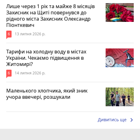
Лише через 1 рік та майже 8 місяців
Захисник на Щиті повернувся до
рідного міста Захисник Олександр
Піонткевич
6
13 липня 2026 р.
Тарифи на холодну воду в містах
України. Чекаємо підвищення в
Житомирі?
6
14 липня 2026 р.
Маленького хлопчика, який зник
учора ввечері, розшукали
keyboard_arrow_right
Дивитись ще