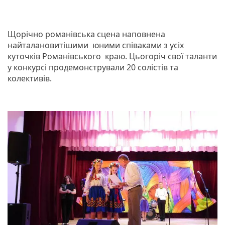
Щорічно романівська сцена наповнена
найталановитішими юними співаками з усіх
куточків Романівського краю. Цьогоріч свої таланти
у конкурсі продемонстрували 20 солістів та
колективів.