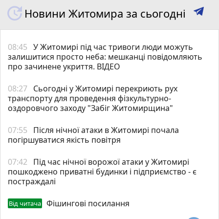
Новини Житомира за сьогодні
08:45
У Житомирі під час тривоги люди можуть
залишитися просто неба: мешканці повідомляють
про зачинене укриття. ВІДЕО
08:27
Сьогодні у Житомирі перекриють рух
транспорту для проведення фізкультурно-
оздоровчого заходу "Забіг Житомирщина"
07:55
Після нічної атаки в Житомирі почала
погіршуватися якість повітря
07:42
Під час нічної ворожої атаки у Житомирі
пошкоджено приватні будинки і підприємство - є
постраждалі
Фішингові посилання
Від читача