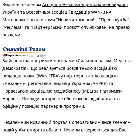
Видання є членом
Асоціації Незалежні регіональні видавці
України
та Всесвітньої асоціації видавців
WAN-IFRA
Матеріали з позначками "Новини компаній", "Прес-служба",
"Реклама" та "Партнерський проєкт" опубліковані на правах
реклами.
Здійснено за підтримки програми «Сильніші разом: Медіа та
Демократія», що реалізується Всесвітньою асоціацією
видавців новин (WAN-IFRA) у партнерстві з Асоціацією
«Незалежні регіональні видавці України» (АНРВУ) та
Норвезькою асоціацією медіабізнесу (MBL) за підтримки
Норвегії. Погляди авторів не обов’язково відображають
офіційну позицію партнерів програми.
Незалежний новинний портал з оперативним висвітленням
подій у Житомирі та області. Новини створюються для Вас