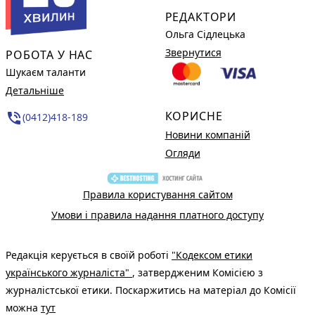
РЕДАКТОРИ
Ольга Сідлецька
Звернутися
РОБОТА У НАС
Шукаєм таланти
Детальніше
КОРИСНЕ
phone_in_talk
(0412)418-189
Новини компаній
Огляди
Правила користування сайтом
Умови і правила надання платного доступу
Редакція керується в своїй роботі
"Кодексом етики
українського журналіста"
, затвердженим Комісією з
журналістської етики. Поскаржитись на матеріал до Комісії
можна
тут