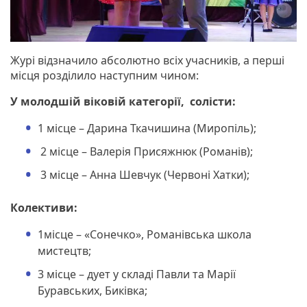
Журі відзначило абсолютно всіх учасників, а перші
місця розділило наступним чином:
У молодшій віковій категорії, солісти:
1 місце – Дарина Ткачишина (Миропіль);
2 місце – Валерія Присяжнюк (Романів);
3 місце – Анна Шевчук (Червоні Хатки);
Колективи:
1місце – «Сонечко», Романівська школа
мистецтв;
3 місце – дует у складі Павли та Марії
Буравських, Биківка;