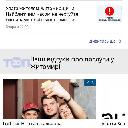
Увага жителям Житомирщини!
Найближчим часом не нехтуйте
сигналами повітряної тривоги!
Вчора о 22:00
keyboard_arrow_right
Дивитись ще
Ваші відгуки про послуги у
Житомирі
4.2
Loft bar Hookah, кальянна