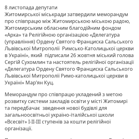
8 листопада депутати
Житомирської міськради затвердили меморандум
про співпрацю між Житомирською міською радою,
Житомирським обласним благодійним фондом
«Арка» та Релігійною організацією «Делегатура
(управління) Ордену Святого Франциска Сальського
Львівської Митрополії Римсько-Католицької церкви
в Україні», який підписали 26 жовтня міський голова
Сергій Сухомлин та настоятель релігійної організації
«Делегатура Ордену Святого Франциска Сальського
Львівської Митрополії Римо-католицької церкви в
Україні» Мар’ян Куц.
Меморандум про співпрацю укладений з метою
розвитку системи закладів освіти у місті Житомирі
та передбачає зведення нової будівлі для
загальноосвітньої україно-італійської школи
«Всесвіт» І-ІІ-ІІІ ступенів за кошти релігійної
організації.