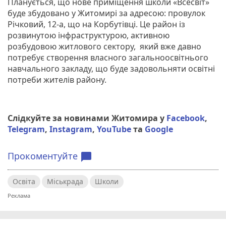
Планується, що нове приміщення школи «Всесвіт»
буде збудовано у Житомирі за адресою: провулок
Річковий, 12-а, що на Корбутівці. Це район із
розвинутою інфраструктурою, активною
розбудовою житлового сектору, який вже давно
потребує створення власного загальноосвітнього
навчального закладу, що буде задовольняти освітні
потреби жителів району.
Слідкуйте за новинами Житомира у
Facebook
,
Telegram
,
Instagram
,
YouTube
та
Google
Прокоментуйте
chat_bubble
Освіта
Міськрада
Школи