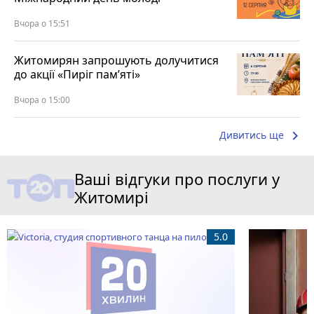
Вчора о 15:51
Житомирян запрошують долучитися
до акції «Пиріг пам’яті»
Вчора о 15:00
keyboard_arrow_right
Дивитись ще
Ваші відгуки про послуги у
Житомирі
5.0