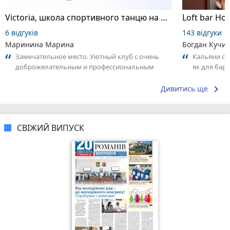
Victoria, школа спортивного танцю на пілоні
Loft bar Ho
6 відгуків
143 відгуки
Маринина Марина
Богдан Кучи
Замечательное место. Уютный клуб с очень
Кальяни сма
доброжелательным и профессиональным
як для бару
коллективом.
що я куштув
keyboard_arrow_right
Дивитись ще
СВІЖИЙ ВИПУСК