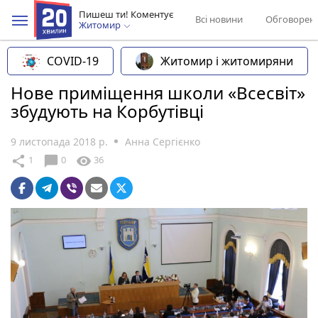
Пишеш ти! Коментує
Всі новини
Обговорен
Житомир
COVID-19
Житомир і житомиряни
Нове приміщення школи «Всесвіт»
збудують на Корбутівці
9 листопада 2018 р.
Анна Сергієнко
chat_bubble
share
visibility
1
0
36