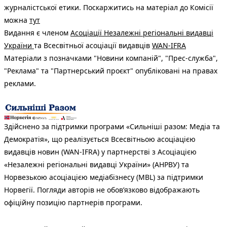
журналістської етики. Поскаржитись на матеріал до Комісії
можна
тут
Видання є членом
Асоціації Незалежні регіональні видавці
України
та Всесвітньої асоціації видавців
WAN-IFRA
Матеріали з позначками "Новини компаній", "Прес-служба",
"Реклама" та "Партнерський проєкт" опубліковані на правах
реклами.
Здійснено за підтримки програми «Сильніші разом: Медіа та
Демократія», що реалізується Всесвітньою асоціацією
видавців новин (WAN-IFRA) у партнерстві з Асоціацією
«Незалежні регіональні видавці України» (АНРВУ) та
Норвезькою асоціацією медіабізнесу (MBL) за підтримки
Норвегії. Погляди авторів не обов’язково відображають
офіційну позицію партнерів програми.