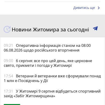
keyboard_arrow_right
Дивитись ще
Новини Житомира за сьогодні
09:21
Оперативна інформація станом на 08:00
06.08.2026 щодо російського вторгнення
09:00
6 серпня: все про цей день, яке церковне
свято, прикмети і погода у Житомирі
17:54
Ветерани й ветеранки вже сформували понад
1 млн е-Посвідчень у Дії
17:31
У Житомирі 9 серпня відбудеться спортивний
захід «Забіг Житомирщина»