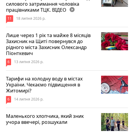
силового затримання чоловіка
працівниками ТЦК. ВІДЕО
play_circle_filled
11
18 липня 2026 р.
Лише через 1 рік та майже 8 місяців
Захисник на Щиті повернувся до
рідного міста Захисник Олександр
Піонткевич
6
13 липня 2026 р.
Тарифи на холодну воду в містах
України. Чекаємо підвищення в
Житомирі?
6
14 липня 2026 р.
Маленького хлопчика, який зник
учора ввечері, розшукали