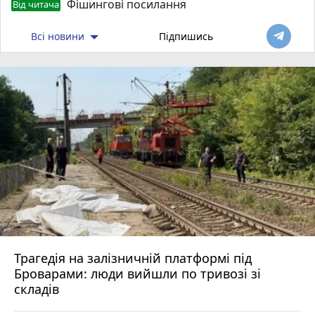
Фішингові посилання
Від читача
Всі новини
Підпишись
Трагедія на залізничній платформі під
Броварами: люди вийшли по тривозі зі
складів