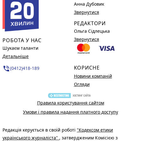
Анна Дубовик
Звернутися
РЕДАКТОРИ
Ольга Сідлецька
Звернутися
РОБОТА У НАС
Шукаєм таланти
Детальніше
КОРИСНЕ
phone_in_talk
(0412)418-189
Новини компаній
Огляди
Правила користування сайтом
Умови і правила надання платного доступу
Редакція керується в своїй роботі
"Кодексом етики
українського журналіста"
, затвердженим Комісією з