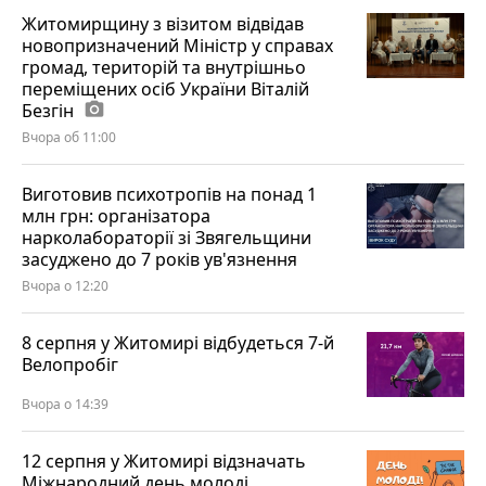
Житомирщину з візитом відвідав
новопризначений Міністр у справах
громад, територій та внутрішньо
переміщених осіб України Віталій
Безгін
photo_camera
Вчора об 11:00
Виготовив психотропів на понад 1
млн грн: організатора
нарколабораторії зі Звягельщини
засуджено до 7 років ув'язнення
Вчора о 12:20
8 серпня у Житомирі відбудеться 7-й
Велопробіг
Вчора о 14:39
12 серпня у Житомирі відзначать
Міжнародний день молоді