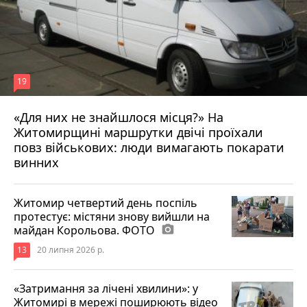
19
«Для них не знайшлося місця?» На
Житомирщині маршрутки двічі проїхали
17 липня 2026 р.
повз військових: люди вимагають покарати
винних
Житомир четвертий день поспіль
протестує: містяни знову вийшли на
майдан Корольова. ФОТО
photo_camera
13
20 липня 2026 р.
«Затримання за лічені хвилини»: у
Житомирі в мережі поширюють відео