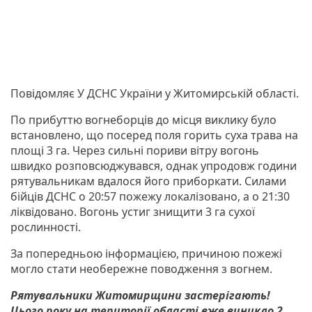
Повідомляє У ДСНС України у Житомирській області.
По прибуттю вогнеборців до місця виклику було
встановлено, що посеред поля горить суха трава на
площі 3 га. Через сильні пориви вітру вогонь
швидко розповсюджувався, однак упродовж години
рятувальникам вдалося його приборкати. Силами
бійців ДСНС о 20:57 пожежу локалізовано, а о 21:30
ліквідовано. Вогонь устиг знищити 3 га сухої
рослинності.
За попередньою інформацією, причиною пожежі
могло стати необережне поводження з вогнем.
Рятувальники Житомирщини застерігають!
Цього року на території області вже виникло 2