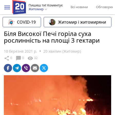
Пишеш ти! Коментує
Всі новини
Обговорен
Житомир
COVID-19
Житомир і житомиряни
Біля Високої Печі горіла суха
рослинність на площі 3 гектари
10 березня 2021 р.
20 хвилин (Житомир)
chat_bubble
share
visibility
0
0
32