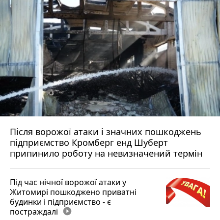
Після ворожої атаки і значних пошкоджень
підприємство Кромберг енд Шуберт
припинило роботу на невизначений термін
Під час нічної ворожої атаки у
Житомирі пошкоджено приватні
будинки і підприємство - є
постраждалі
play_circle_filled