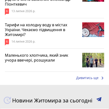
Піонткевич
6
13 липня 2026 р.
Тарифи на холодну воду в містах
України. Чекаємо підвищення в
Житомирі?
6
14 липня 2026 р.
Маленького хлопчика, який зник
учора ввечері, розшукали
keyboard_arrow_right
Дивитись ще
Новини Житомира за сьогодні