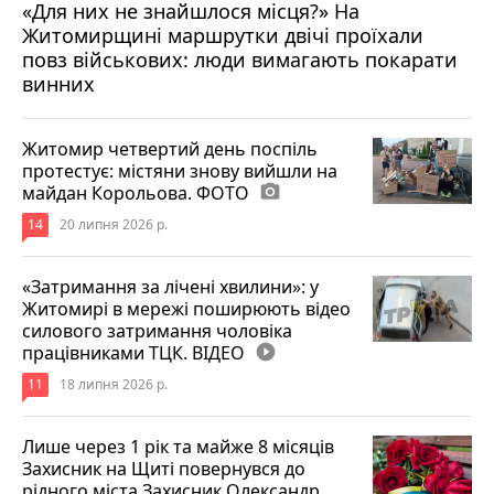
«Для них не знайшлося місця?» На
Житомирщині маршрутки двічі проїхали
17 липня 2026 р.
повз військових: люди вимагають покарати
винних
Житомир четвертий день поспіль
протестує: містяни знову вийшли на
майдан Корольова. ФОТО
photo_camera
14
20 липня 2026 р.
«Затримання за лічені хвилини»: у
Житомирі в мережі поширюють відео
силового затримання чоловіка
працівниками ТЦК. ВІДЕО
play_circle_filled
11
18 липня 2026 р.
Лише через 1 рік та майже 8 місяців
Захисник на Щиті повернувся до
рідного міста Захисник Олександр