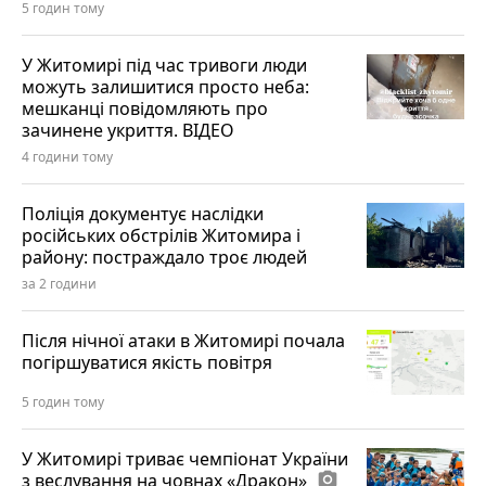
5 годин тому
У Житомирі під час тривоги люди
можуть залишитися просто неба:
мешканці повідомляють про
зачинене укриття. ВІДЕО
4 години тому
Поліція документує наслідки
російських обстрілів Житомира і
району: постраждало троє людей
за 2 години
Після нічної атаки в Житомирі почала
погіршуватися якість повітря
5 годин тому
У Житомирі триває чемпіонат України
з веслування на човнах «Дракон»
photo_camera