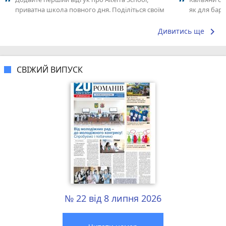
приватна школа повного дня. Поділіться своїм
як для бару
досвідом – що Вам сподобалось, а...
що я куштув
keyboard_arrow_right
Дивитись ще
СВІЖИЙ ВИПУСК
№ 22 від 8 липня 2026