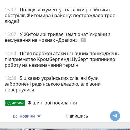
15:17
Поліція документує наслідки російських
обстрілів Житомира і району: постраждало троє
людей
15:07
У Житомирі триває чемпіонат України з
веслування на човнах «Дракон»
photo_camera
14:54
Після ворожої атаки і значних пошкоджень
підприємство Кромберг енд Шуберт припинило
роботу на невизначений термін
12:38
5 цікавих українських слів, які були
заборонені радянською владою, але вони
повернулися
Фішингові посилання
Від читача
Всі новини
Підпишись