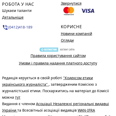
Звернутися
РОБОТА У НАС
Шукаєм таланти
Детальніше
КОРИСНЕ
phone_in_talk
(0412)418-189
Новини компаній
Огляди
Правила користування сайтом
Умови і правила надання платного доступу
Редакція керується в своїй роботі
"Кодексом етики
українського журналіста"
, затвердженим Комісією з
журналістської етики. Поскаржитись на матеріал до Комісії
можна
тут
Видання є членом
Асоціації Незалежні регіональні видавці
України
та Всесвітньої асоціації видавців
WAN-IFRA