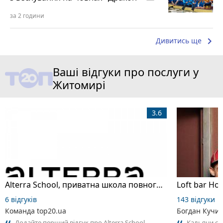
за 2 години
keyboard_arrow_right
Дивитись ще
Ваші відгуки про послуги у
Житомирі
3.6
Alterra School, приватна школа повного дня
Loft bar Ho
6 відгуків
143 відгуки
Команда top20.ua
Богдан Кучи
Додайте перший відгук про Alterra School,
Кальяни сма