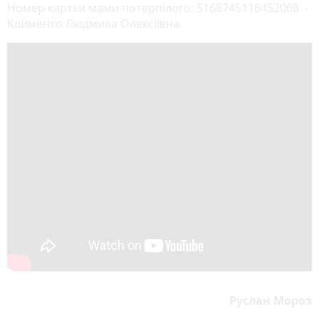
Номер картки мами потерпілого: 5168745116452068 -
Клименко Людмила Олексіївна.
Руслан Мороз