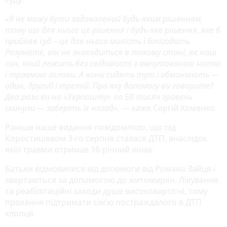
«Я не можу бути задоволений будь-яким рішенням,
тому що для нього це рішення і будь-яке рішення, яке б
прийняв суд – це для нього милість і благодать.
Розумієте, він не знаходиться в такому стані, як наш
син, який лежить без свідомості з ампутованою ногою
і травмою голови. А вони сидять тут і обманюють —
один, другий і третій. Про яку допомогу ви говорите?
Два рази ви на «Укрпошту» по 50 тисяч гривень
скинули — заберіть їх назад»,
— каже Сергій Хоменко.
Раніше наше видання повідомляло, що під
Коростишевом 3-го серпня сталася ДТП, внаслідок
якої травми отримав 16-річний юнак.
Батьки відмовилися від допомоги від Романа Зайця і
звертаються за допомогою до житомирян. Лікування
та реабілітаційні заходи душе високовартісні, тому
прохання підтримати сім’ю постраждалого в ДТП
хлопця.