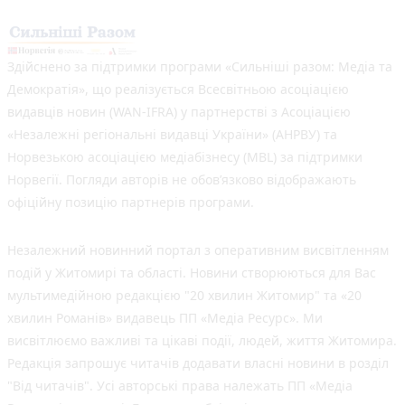
Здійснено за підтримки програми «Сильніші разом: Медіа та
Демократія», що реалізується Всесвітньою асоціацією
видавців новин (WAN-IFRA) у партнерстві з Асоціацією
«Незалежні регіональні видавці України» (АНРВУ) та
Норвезькою асоціацією медіабізнесу (MBL) за підтримки
Норвегії. Погляди авторів не обов’язково відображають
офіційну позицію партнерів програми.
Незалежний новинний портал з оперативним висвітленням
подій у Житомирі та області. Новини створюються для Вас
мультимедійною редакцією "20 хвилин Житомир" та «20
хвилин Романів» видавець ПП «Медіа Ресурс». Ми
висвітлюємо важливі та цікаві події, людей, життя Житомира.
Редакція запрошує читачів додавати власні новини в розділ
"Від читачів". Усі авторські права належать ПП «Медіа