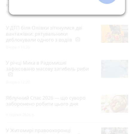
країни
photo_camera
Вчора об 11:40
У ДТП біля Оліївки зіткнулися дві
вантажівки: рятувальники
деблокували одного з водіїв
photo_camera
Вчора о 10:20
У річці Мика в Радомишлі
зафіксовано масову загибель риби
photo_camera
Вчора о 12:20
Яблучний Спас 2026 — що суворо
заборонено робити цього дня
6 серпня 2026 р.
У Житомирі правоохоронці