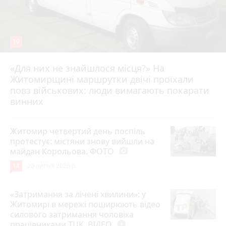
19
«Для них не знайшлося місця?» На
Житомирщині маршрутки двічі проїхали
17 липня 2026 р.
повз військових: люди вимагають покарати
винних
Житомир четвертий день поспіль
протестує: містяни знову вийшли на
майдан Корольова. ФОТО
photo_camera
14
20 липня 2026 р.
«Затримання за лічені хвилини»: у
Житомирі в мережі поширюють відео
силового затримання чоловіка
працівниками ТЦК. ВІДЕО
play_circle_filled