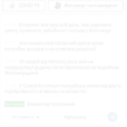
COVID-19
Житомир і житомиряни
09:00
8 серпня: все про цей день, яке церковне
свято, прикмети, забобони і погода у Житомирі
17:55
Житомирський обласний центр крові
потребує донорів з негативним резусом!
16:30
30 людей від початку року вже не
повернулися додому після відпочинку на водоймах
Житомирщини
16:08
У Старій Котельні поліцейські взяли під варту
підозрюваного в замаху на вбивство
Фішингові посилання
Від читача
Всі новини
Підпишись