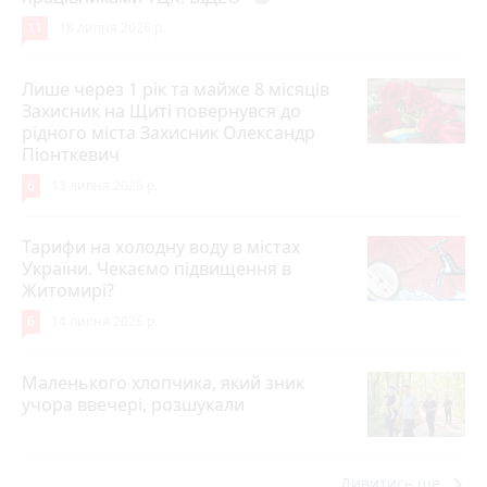
11
18 липня 2026 р.
Лише через 1 рік та майже 8 місяців
Захисник на Щиті повернувся до
рідного міста Захисник Олександр
Піонткевич
6
13 липня 2026 р.
Тарифи на холодну воду в містах
України. Чекаємо підвищення в
Житомирі?
6
14 липня 2026 р.
Маленького хлопчика, який зник
учора ввечері, розшукали
keyboard_arrow_right
Дивитись ще