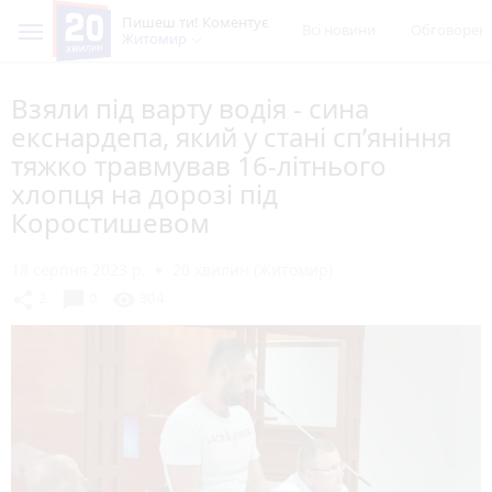
Пишеш ти! Коментує
Всі новини
Обговорен
Житомир
Взяли під варту водія - сина
екснардепа, який у стані сп’яніння
тяжко травмував 16-літнього
хлопця на дорозі під
Коростишевом
18 серпня 2023 р.
20 хвилин (Житомир)
chat_bubble
share
visibility
2
0
304