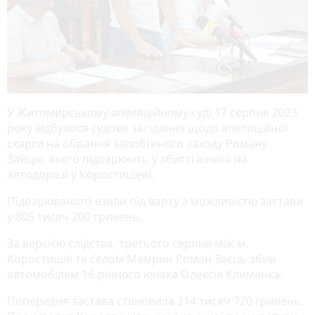
У Житомирському апеляційному суді 17 серпня 2023
року відбулося судове засідання щодо апеляційної
скарги на обрання запобіжного заходу Роману
Зайцю, якого підозрюють у збитті юнака на
автодорозі у Коростишеві.
Підозрюваного взяли під варту з можливістю застави
у 805 тисяч 200 гривень.
За версією слідства, третього серпня між м.
Коростишів та селом Мамрин Роман Заєць збив
автомобілем 16-річного юнака Олексія Клименка.
Попередня застава становила 214 тисяч 720 гривень.