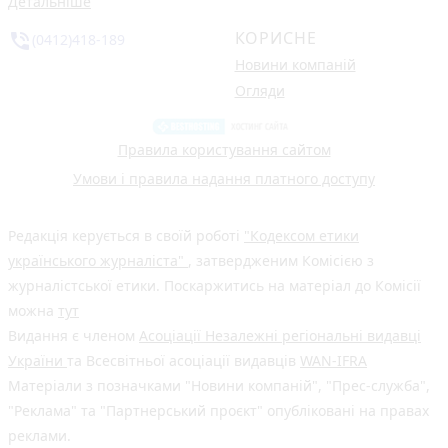
Детальніше
КОРИСНЕ
phone_in_talk
(0412)418-189
Новини компаній
Огляди
Правила користування сайтом
Умови і правила надання платного доступу
Редакція керується в своїй роботі
"Кодексом етики
українського журналіста"
, затвердженим Комісією з
журналістської етики. Поскаржитись на матеріал до Комісії
можна
тут
Видання є членом
Асоціації Незалежні регіональні видавці
України
та Всесвітньої асоціації видавців
WAN-IFRA
Матеріали з позначками "Новини компаній", "Прес-служба",
"Реклама" та "Партнерський проєкт" опубліковані на правах
реклами.