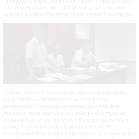
Прокурорка Коростишівської окружної прокуратури
Інна Дереча каже, що пов’язує зміну запобіжного
заходу з ймовірністю втечі підозрюваного за кордон.
«В тому числі, є й такий ризик, крім того зважаючи,
що особа вчинила злочин все ж таки у стані
алкогольного сп’яніння, вважаємо, що така його
поведінка може свідчити про суспільний інтерес не
тільки відносно потерпілого, а й взагалі громадян, в
цілому, й інших учасників дорожнього руху. На
сьогоднішній день особі інкримінується вчинення ДТП в