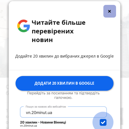
×
Читайте більше
перевірених
новин
Додайте 20 хвилин до вибраних джерел в Google
ДОДАТИ 20 ХВИЛИН В GOOGLE
Сьогодні вранці у Березівці внаслідок удару
блискавки загорівся будинок
photo_camera
15 тисяч доларів за «квиток за
кордон»: 28-річний житомирянин
організував схему переправлення
чоловіків призовного віку за межі