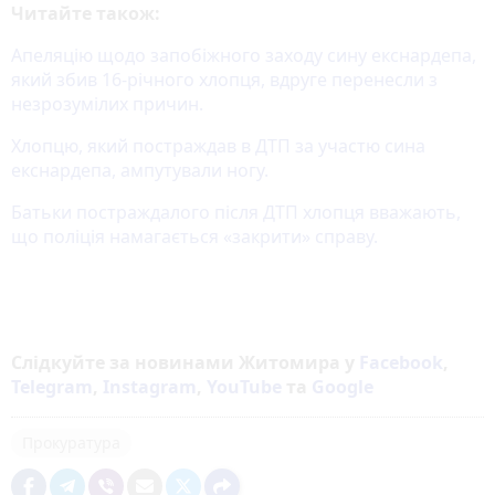
Читайте також:
Апеляцію щодо запобіжного заходу сину екснардепа,
який збив 16-річного хлопця, вдруге перенесли з
незрозумілих причин.
Хлопцю, який постраждав в ДТП за участю сина
екснардепа, ампутували ногу.
Батьки постраждалого після ДТП хлопця вважають,
що поліція намагається «закрити» справу.
Слідкуйте за новинами Житомира у
Facebook
,
Telegram
,
Instagram
,
YouTube
та
Google
Прокуратура