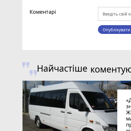
Коментарі
Опублікувати
Найчастіше
коменту
«
з
Ж
м
п
в