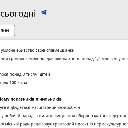
сьогодні
ряни
а умисне вбивство своєї співмешканки
ня громаді земельної ділянки вартістю понад 1,5 млн грн у це
ося понад 3 тисячі дітей
щею 100 кв. м
ому показників лічильників
уге відбудеться масштабний книгообмін
ь у робочій нараді з питань зміцнення обороноздатності держав
 міської ради реалізовує грантовий проєкт із пермакультурно