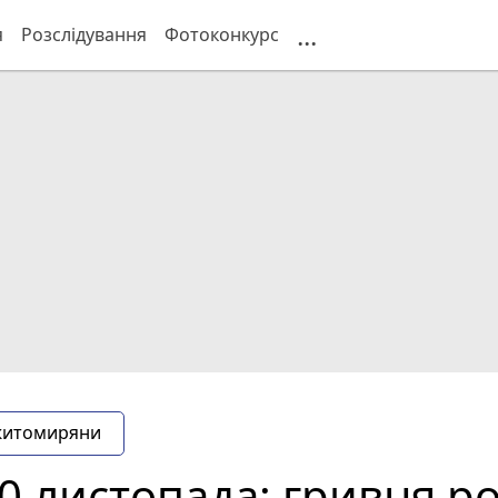
...
я
Розслідування
Фотоконкурс
житомиряни
0 листопада: гривня р