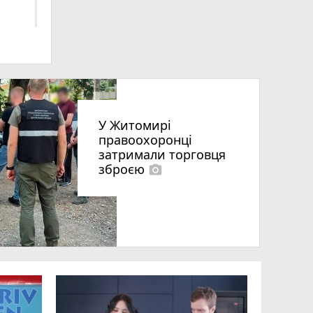
У Житомирі
правоохоронці
затримали торговця
зброєю
photo_camera
що