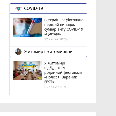
COVID-19
В Україні зафіксовано
перший випадок
субваріанту COVID-19
«Цикада»
22 квітня 2026 р.
Житомир і житомиряни
У Житомирі
відбудеться
родинний фестиваль
«Полісся. Вареник
FEST»
Вчора о 12:39