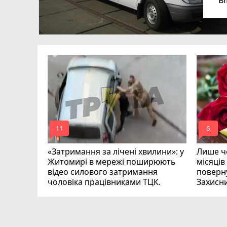
в
в
ий зник
и
mode_comment
mode_comment
11
6
«Затримання за лічені хвилини»: у
Лише че
Житомирі в мережі поширюють
місяців
відео силового затримання
поверну
чоловіка працівниками ТЦК.
Захисн
ВІДЕО
play_circle_filled