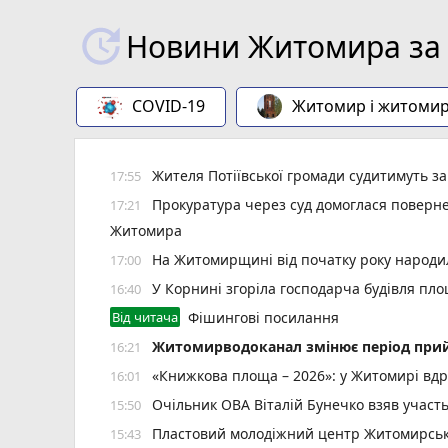
Новини Житомира за 
COVID-19
Житомир і житоми
Жителя Потіївської громади судитимуть з
17:55
Прокуратура через суд домоглася повернен
17:21
Житомира
На Житомирщині від початку року народил
17:00
У Корнині згоріла господарча будівля пло
16:40
Від читача
Фішингові посилання
Житомирводоканал змінює період прий
16:21
«Книжкова площа – 2026»: у Житомирі вдр
16:01
Очільник ОВА Віталій Бунечко взяв участ
15:50
Пластовий молодіжний центр Житомирської
15:43