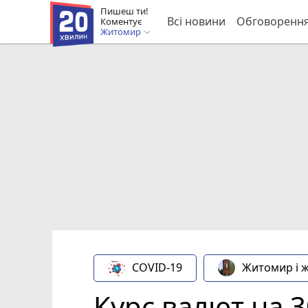
Пишеш ти!
Всі новини
Обговоренн
Коментує
Житомир
COVID-19
Житомир і 
Курс валют на 3