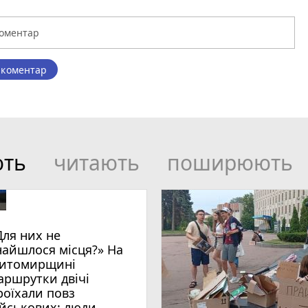
 коментар
ють
читають
поширюють
Для них не
найшлося місця?» На
итомирщині
аршрутки двічі
роїхали повз
ійськових: люди