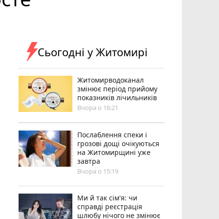
Сьогодні у Житомирі
Житомирводоканал
змінює період прийому
показників лічильників
Вчора о 16:21
Послаблення спеки і
грозові дощі очікуються
на Житомирщині уже
завтра
Вчора о 15:19
Ми й так сім'я: чи
справді реєстрація
шлюбу нічого не змінює