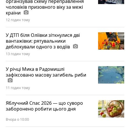
організував схему переправлення
чоловіків призовного віку за межі
країни
photo_camera
12 годин тому
У ДТП біля Оліївки зіткнулися дві
вантажівки: рятувальники
деблокували одного з водіїв
photo_camera
13 годин тому
У річці Мика в Радомишлі
зафіксовано масову загибель риби
photo_camera
11 годин тому
Яблучний Спас 2026 — що суворо
заборонено робити цього дня
Вчора о 10:00