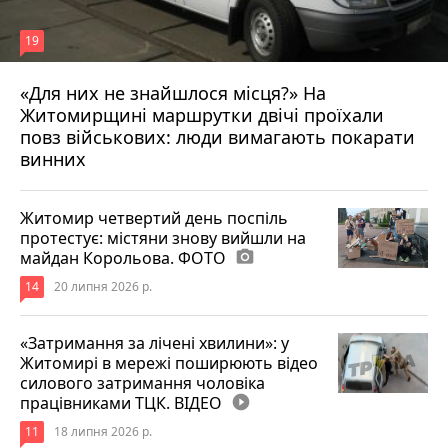
19
«Для них не знайшлося місця?» На
Житомирщині маршрутки двічі проїхали
17 липня 2026 р.
повз військових: люди вимагають покарати
винних
Житомир четвертий день поспіль
протестує: містяни знову вийшли на
майдан Корольова. ФОТО
photo_camera
14
20 липня 2026 р.
«Затримання за лічені хвилини»: у
Житомирі в мережі поширюють відео
силового затримання чоловіка
працівниками ТЦК. ВІДЕО
play_circle_filled
11
18 липня 2026 р.