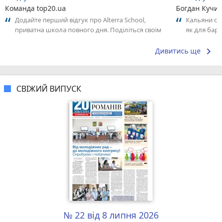
Команда top20.ua
Богдан Кучи
Додайте перший відгук про Alterra School,
Кальяни сма
приватна школа повного дня. Поділіться своїм
як для бару
досвідом – що Вам сподобалось, а...
що я куштув
keyboard_arrow_right
Дивитись ще
СВІЖИЙ ВИПУСК
№ 22 від 8 липня 2026