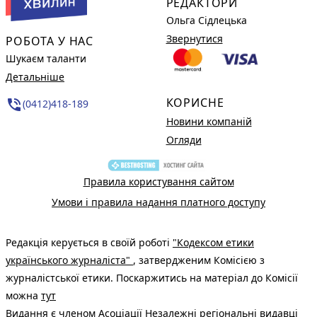
РЕДАКТОРИ
Ольга Сідлецька
Звернутися
РОБОТА У НАС
Шукаєм таланти
Детальніше
КОРИСНЕ
phone_in_talk
(0412)418-189
Новини компаній
Огляди
Правила користування сайтом
Умови і правила надання платного доступу
Редакція керується в своїй роботі
"Кодексом етики
українського журналіста"
, затвердженим Комісією з
журналістської етики. Поскаржитись на матеріал до Комісії
можна
тут
Видання є членом
Асоціації Незалежні регіональні видавці