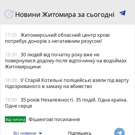
Новини Житомира за сьогодні
17:55
Житомирський обласний центр крові
потребує донорів з негативним резусом!
16:30
30 людей від початку року вже не
повернулися додому після відпочинку на водоймах
Житомирщини
16:08
У Старій Котельні поліцейські взяли під варту
підозрюваного в замаху на вбивство
16:00
35 років Незалежності. 35 подій. Одна країна.
Одне серце
Фішингові посилання
Від читача
Всі новини
Підпишись