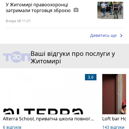
У Житомирі правоохоронці
затримали торговця зброєю
photo_camera
Вчора об 11:21
keyboard_arrow_right
Дивитись ще
Ваші відгуки про послуги у
Житомирі
3.6
Alterra School, приватна школа повного дня
Loft bar Ho
6 відгуків
143 відгуки