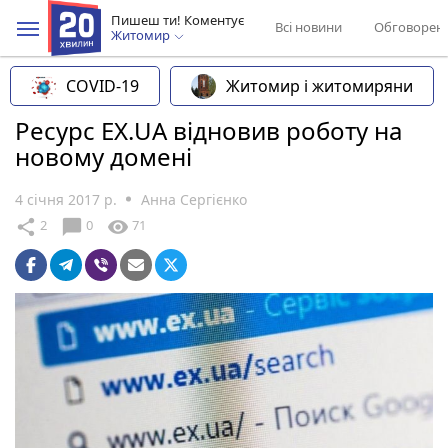
Пишеш ти! Коментує
Всі новини
Обговорен
Житомир
COVID-19
Житомир і житомиряни
Ресурс EX.UA відновив роботу на
новому домені
4 січня 2017 р.
Анна Сергієнко
chat_bubble
share
visibility
2
0
71