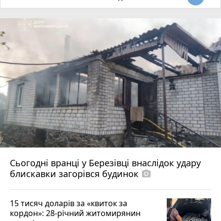
Сьогодні вранці у Березівці внаслідок удару
блискавки загорівся будинок
photo_camera
15 тисяч доларів за «квиток за
кордон»: 28-річний житомирянин