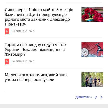
Лише через 1 рік та майже 8 місяців
Захисник на Щиті повернувся до
рідного міста Захисник Олександр
Піонткевич
6
13 липня 2026 р.
Тарифи на холодну воду в містах
України. Чекаємо підвищення в
Житомирі?
6
14 липня 2026 р.
Маленького хлопчика, який зник
учора ввечері, розшукали
keyboard_arrow_right
Дивитись ще