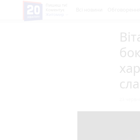
Пишеш ти!
Всі новини
Обговоренн
Коментує
Житомир
Віт
бок
хар
сла
23 червня