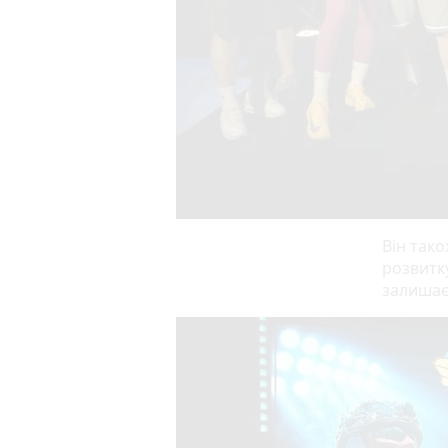
Він так
розвитк
залишає