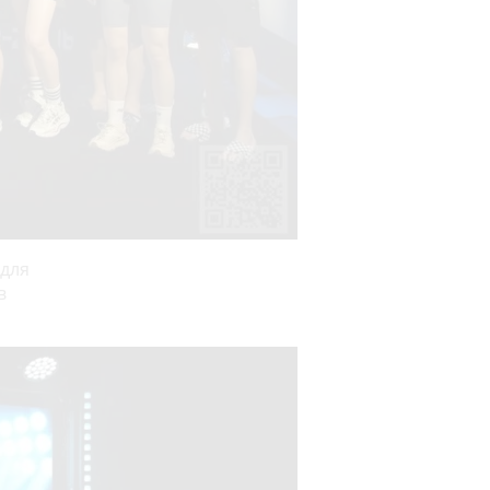
 для
в