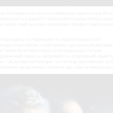
к Житомирської обласної військової адміністрації Вітал
взяв участь у відкритті Чемпіонату України з боксу сере
ів і жінок, який цьогоріч присвячено бійцям Служби безп
я проходять на Рівненщині та зібрали близько 200
іших спортсменів і спортсменок з усіх регіонів держави
м тижня вони боротимуться за національні титули,
руючи майстерність, витривалість і спортивний характе
в — як досвідчені боксери, так і молоді перспективні атле
ближчим часом можуть заявити про себе на міжнародній