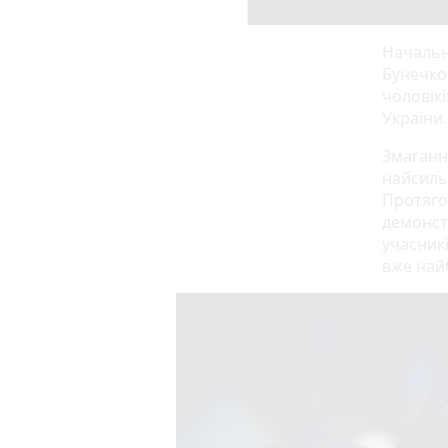
Начальни
Бунечко 
чоловік
України.
Змаганн
найсильн
Протяго
демонст
учасникі
вже най