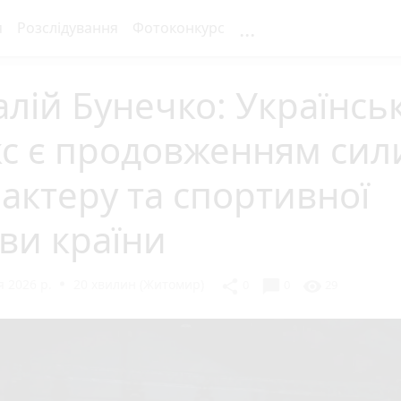
...
я
Розслідування
Фотоконкурс
алій Бунечко: Українсь
с є продовженням сил
актеру та спортивної
ви країни
 2026 р.
20 хвилин (Житомир)
chat_bubble
share
visibility
0
0
29