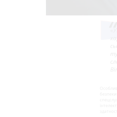
«У
ха
сь
ту
сл
Ві
Особлив
безпеки 
спецслу
інтелект
здатнос