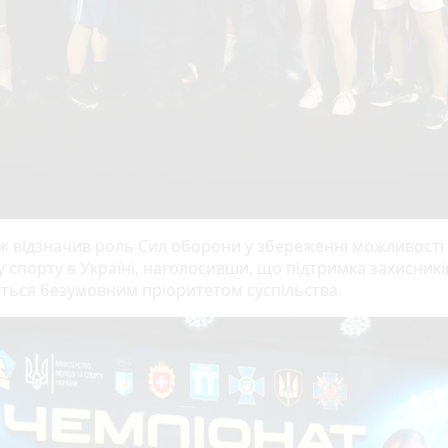
ож відзначив роль Сил оборони у збереженні можливості
у спорту в Україні, наголосивши, що підтримка захисникі
ться безумовним пріоритетом суспільства.