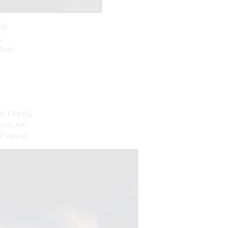
ій
д
еки
.
р. Серед
ти, які
 арені.