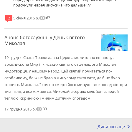
подсунули еврея иисусика что дальше???
visibility
67
2
5 січня 2016 р.
Анонс богослужінь у День Святого
Миколая
19 грудня Свята Православна Церква молитовно вшановує
архієпископа Мир Лікійських святого отця нашого Миколая
Чудотворця. У нашому народі цей святий почитається по-
особливому, бо ж не було в минулому такої хати, де б не було
ікони св. Миколая. І хоч по смерті його минуло вже понад півтори
тисячі літ, а все ж живе св. Миколай в серцях мільйонів людей
теплою іскринкою і милим дитячим спогадом.
visibility
33
17 грудня 2015 р.
keyboard_arrow_right
Дивитись ще