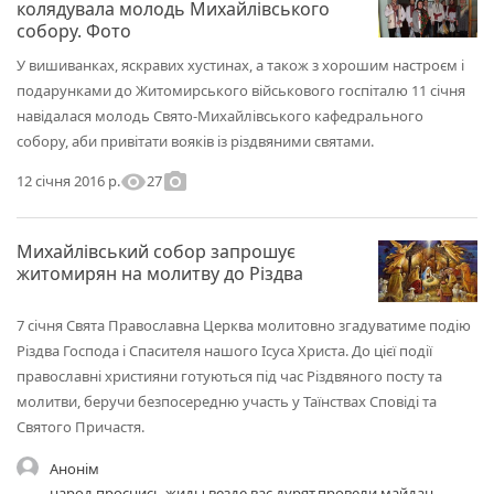
колядувала молодь Михайлівського
собору. Фото
У вишиванках, яскравих хустинах, а також з хорошим настроєм і
подарунками до Житомирського військового госпіталю 11 січня
навідалася молодь Свято-Михайлівського кафедрального
собору, аби привітати вояків із різдвяними святами.
visibility
photo_camera
27
12 січня 2016 р.
Михайлівський собор запрошує
житомирян на молитву до Різдва
7 січня Свята Православна Церква молитовно згадуватиме подію
Різдва Господа і Спасителя нашого Ісуса Христа. До цієї події
православні християни готуються під час Різдвяного посту та
молитви, беручи безпосередню участь у Таїнствах Сповіді та
Святого Причастя.
Анонім
народ проснись жиды везде вас дурят.провели майдан