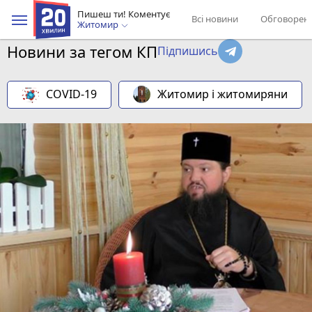
Пишеш ти! Коментує
Всі новини
Обговорен
Житомир
Новини за тегом КП
Підпишись
COVID-19
Житомир і житомиряни