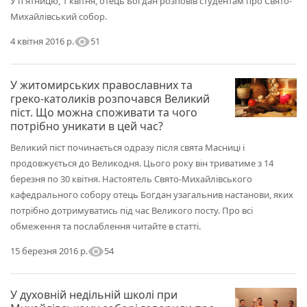
У п'ятницю, 1 квітня, отець Богдан розповів студентам про Свято-
Михайлівський собор.
visibility
51
4 квітня 2016 р.
У житомирських православних та
греко-католиків розпочався Великий
піст. Що можна споживати та чого
потрібно уникати в цей час?
Великий піст починається одразу після свята Масниці і
продовжується до Великодня. Цього року він триватиме з 14
березня по 30 квітня. Настоятель Свято-Михайлівського
кафедрального собору отець Богдан узагальнив настанови, яких
потрібно дотримуватись під час Великого посту. Про всі
обмеження та послаблення читайте в статті.
visibility
54
15 березня 2016 р.
У духовній недільній школі при