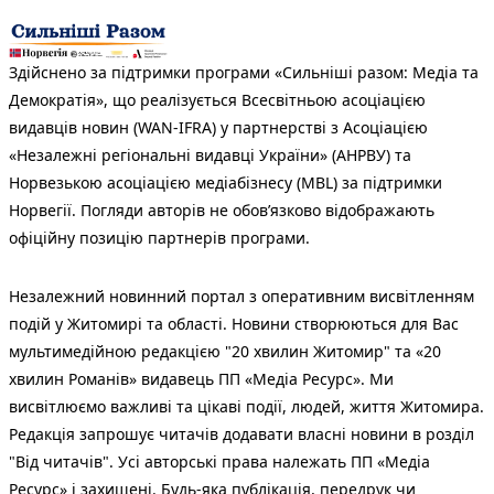
Здійснено за підтримки програми «Сильніші разом: Медіа та
Демократія», що реалізується Всесвітньою асоціацією
видавців новин (WAN-IFRA) у партнерстві з Асоціацією
«Незалежні регіональні видавці України» (АНРВУ) та
Норвезькою асоціацією медіабізнесу (MBL) за підтримки
Норвегії. Погляди авторів не обов’язково відображають
офіційну позицію партнерів програми.
Незалежний новинний портал з оперативним висвітленням
подій у Житомирі та області. Новини створюються для Вас
мультимедійною редакцією "20 хвилин Житомир" та «20
хвилин Романів» видавець ПП «Медіа Ресурс». Ми
висвітлюємо важливі та цікаві події, людей, життя Житомира.
Редакція запрошує читачів додавати власні новини в розділ
"Від читачів". Усі авторські права належать ПП «Медіа
Ресурс» і захищені. Будь-яка публiкацiя, передрук чи