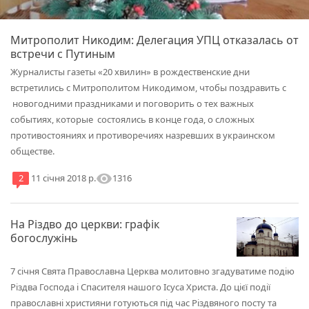
Митрополит Никодим: Делегация УПЦ отказалась от
встречи с Путиным
Журналисты газеты «20 хвилин» в рождественские дни
встретились с Митрополитом Никодимом, чтобы поздравить с
новогодними праздниками и поговорить о тех важных
событиях, которые состоялись в конце года, о сложных
противостояниях и противоречиях назревших в украинском
обществе.
visibility
1316
2
11 січня 2018 р.
На Різдво до церкви: графік
богослужінь
7 січня Свята Православна Церква молитовно згадуватиме подію
Різдва Господа і Спасителя нашого Ісуса Христа. До цієї події
православні християни готуються під час Різдвяного посту та