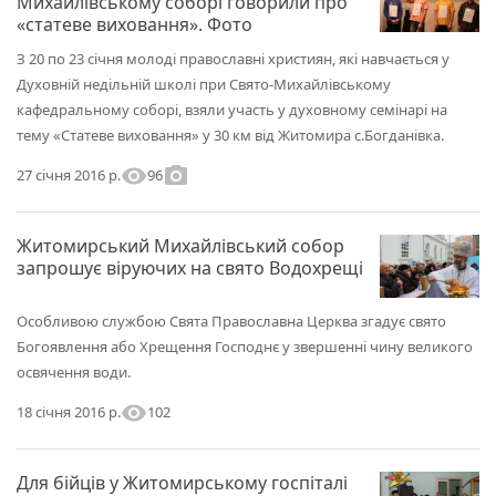
Михайлівському соборі говорили про
«статеве виховання». Фото
З 20 по 23 січня молоді православні християн, які навчається у
Духовній недільній школі при Свято-Михайлівському
кафедральному соборі, взяли участь у духовному семінарі на
тему «Статеве виховання» у 30 км від Житомира с.Богданівка.
visibility
photo_camera
96
27 січня 2016 р.
Житомирський Михайлівський собор
запрошує віруючих на свято Водохрещі
Особливою службою Свята Православна Церква згадує свято
Богоявлення або Хрещення Господнє у звершенні чину великого
освячення води.
visibility
102
18 січня 2016 р.
Для бійців у Житомирському госпіталі