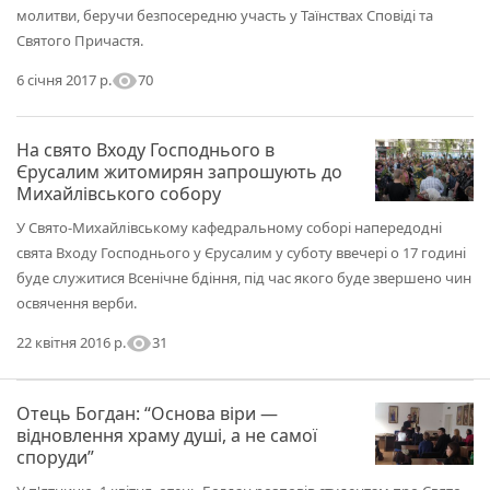
молитви, беручи безпосередню участь у Таїнствах Сповіді та
Святого Причастя.
visibility
70
6 січня 2017 р.
На свято Входу Господнього в
Єрусалим житомирян запрошують до
Михайлівського собору
У Свято-Михайлівському кафедральному соборі напередодні
свята Входу Господнього у Єрусалим у суботу ввечері о 17 годині
буде служитися Всенічне бдіння, під час якого буде звершено чин
освячення верби.
visibility
31
22 квітня 2016 р.
Отець Богдан: “Основа віри —
відновлення храму душі, а не самої
споруди”