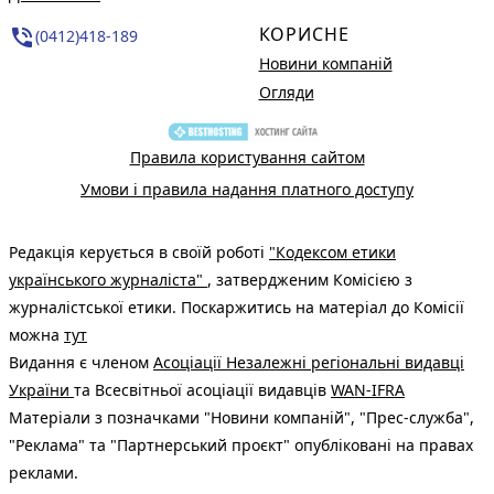
КОРИСНЕ
phone_in_talk
(0412)418-189
Новини компаній
Огляди
Правила користування сайтом
Умови і правила надання платного доступу
Редакція керується в своїй роботі
"Кодексом етики
українського журналіста"
, затвердженим Комісією з
журналістської етики. Поскаржитись на матеріал до Комісії
можна
тут
Видання є членом
Асоціації Незалежні регіональні видавці
України
та Всесвітньої асоціації видавців
WAN-IFRA
Матеріали з позначками "Новини компаній", "Прес-служба",
"Реклама" та "Партнерський проєкт" опубліковані на правах
реклами.