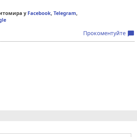
Житомира у
Facebook
,
Telegram
,
gle
Прокоментуйте
chat_bubble