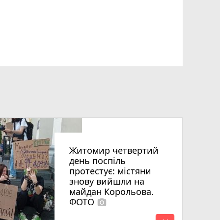
Житомир четвертий
день поспіль
протестує: містяни
знову вийшли на
майдан Корольова.
ФОТО
photo_camera