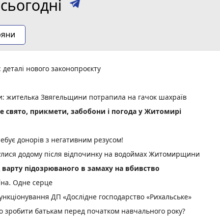
сьогодні
ряни
деталі нового законопроєкту
ми: жителька Звягельщини потрапила на гачок шахраїв
не свято, прикмети, забобони і погода у Житомирі
ебує донорів з негативним резусом!
нулися додому після відпочинку на водоймах Житомирщини
д варту підозрюваного в замаху на вбивство
їна. Одне серце
нкціонування ДП «Дослідне господарство «Рихальське»
но зробити батькам перед початком навчального року?