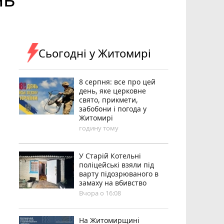
Сьогодні у Житомирі
8 серпня: все про цей
день, яке церковне
свято, прикмети,
забобони і погода у
Житомирі
годину тому
У Старій Котельні
поліцейські взяли під
варту підозрюваного в
замаху на вбивство
Вчора о 16:08
Н️а Житомирщині