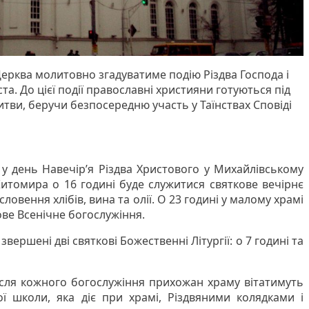
Церква молитовно згадуватиме подію Різдва Господа і
та. До цієї події православні християни готуються під
итви, беручи безпосередню участь у Таїнствах Сповіді
, у день Навечір’я Різдва Христового у Михайлівському
итомира о 16 годині буде служитися святкове вечірнє
овення хлібів, вина та олії. О 23 годині у малому храмі
ве Всенічне богослужіння.
 звершені дві святкові Божественні Літургії: о 7 годині та
ісля кожного богослужіння прихожан храму вітатимуть
ої школи, яка діє при храмі, Різдвяними колядками і