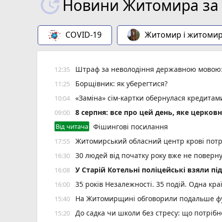
Новини Житомира за 
COVID-19
Житомир і житоми
Штраф за неволодіння державною мовою: 
12:35
Борщівник: як уберегтися?
11:25
«Заміна» сім-картки обернулася кредита
10:04
8 серпня: все про цей день, яке церков
09:00
Від читача
Фішингові посилання
Житомирський обласний центр крові потр
17:55
30 людей від початку року вже не повер
16:30
У Старій Котельні поліцейські взяли пі
16:08
35 років Незалежності. 35 подій. Одна кра
16:00
На Житомирщині обговорили подальше фу
15:40
До садка чи школи без стресу: що потріб
15:20