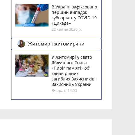
В Україні зафіксовано
перший випадок
субваріанту COVID-19
«Цикада»
22 квітня 2026 р.
Житомир і житомиряни
У Житомирі у свято
Яблучного Спаса
«Пиріг пам'яті» об'
єднав рідних
загиблих Захисників і
Захисниць України
Вчора о 14:00