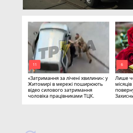
в
ий зник
и
mode_comment
mode_comment
11
6
«Затримання за лічені хвилини»: у
Лише че
Житомирі в мережі поширюють
місяців
відео силового затримання
поверну
чоловіка працівниками ТЦК.
Захисн
ВІДЕО
play_circle_filled