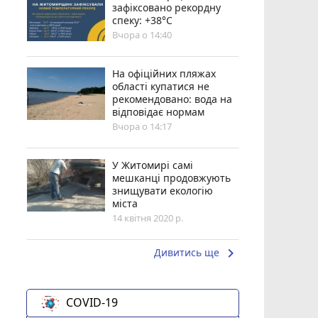
зафіксовано рекордну
спеку: +38°C
Вчора о 14:40
На офіційних пляжах
області купатися не
рекомендовано: вода на
відповідає нормам
Вчора о 14:17
У Житомирі самі
мешканці продовжують
знищувати екологію
міста
14 квітня 2020 р.
keyboard_arrow_right
Дивитись ще
COVID-19