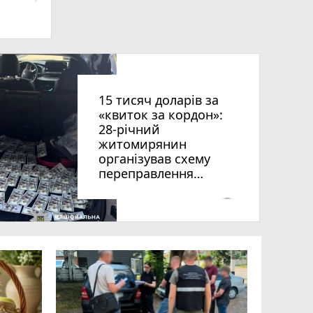
ниць
15 тисяч доларів за
«квиток за кордон»:
28-річний
житомирянин
організував схему
переправлення
чоловіків призовного
віку за межі країни
photo_camera