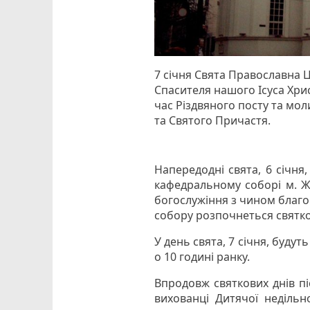
7 січня Свята Православна 
Спасителя нашого Ісуса Хрис
час Різдвяного посту та мол
та Святого Причастя.
Напередодні свята, 6 січня
кафедральному соборі м. Ж
богослужіння з чином благосл
собору розпочнеться святко
У день свята, 7 січня, будуть
о 10 годині ранку.
Впродовж святкових днів п
вихованці Дитячої недільн