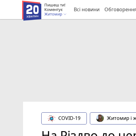
Пишеш ти!
Всі новини
Обговоренн
Коментує
Житомир
COVID-19
Житомир і 
На Різдво до це