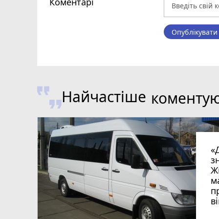
Коментарі
Опублікувати
Найчастіше
коменту
«
з
Ж
м
п
в
в