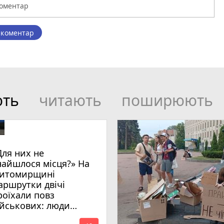
 коментар
ють
читають
поширюють
Для них не
найшлося місця?» На
итомирщині
аршрутки двічі
роїхали повз
ійськових: люди
имагають покарати