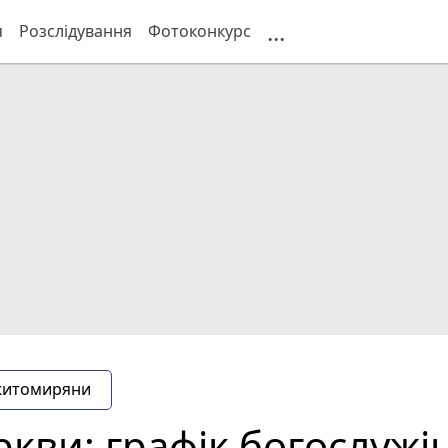
...
я
Розслідування
Фотоконкурс
житомиряни
ркви: графік богослужі