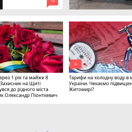
mode_comment
инних
19
mode_comment
6
рез 1 рік та майже 8
Тарифи на холодну воду в 
 Захисник на Щиті
України. Чекаємо підвищен
вся до рідного міста
Житомирі?
ик Олександр Піонткевич