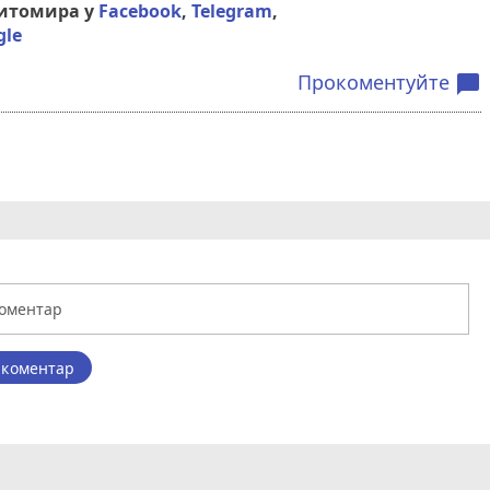
Житомира у
Facebook
,
Telegram
,
gle
Прокоментуйте
chat_bubble
 коментар