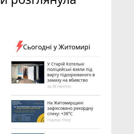
Сьогодні у Житомирі
У Старій Котельні
поліцейські взяли під
варту підозрюваного в
замаху на вбивство
за 38 хвилин
Н️а Житомирщині
зафіксовано рекордну
спеку: +38°C
годину тому