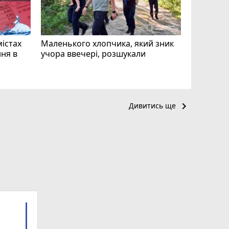
mode_comment
11
містах
Маленького хлопчика, який зник
ня в
учора ввечері, розшукали
keyboard_arrow_right
Дивитись ще