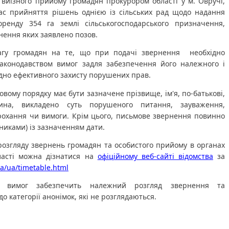
 виїзного прийому громадян прокурором області у м. Овручі, 
ас прийняття рішень однією із сільських рад щодо надання 
ренду 354 га землі сільськогосподарського призначення, 
нення яких заявлено позов.
агу громадян на те, що при подачі звернення  необхідно 
аконодавством вимог задля забезпечення його належного і 
ідно ефективного захисту порушених прав.
ковому порядку має бути зазначене прізвище, ім'я, по-батькові, 
на, викладено суть порушеного питання, зауваження, 
прохання чи вимоги. Крім цього, письмове звернення повинно 
никами) із зазначенням дати.
озгляду звернень громадян та особистого прийому в органах 
асті можна дізнатися на 
офіційному веб-сайті відомства
 за 
ua/ua/timetable.html
х вимог забезпечить належний розгляд звернення та 
 категорії анонімок, які не розглядаються. 