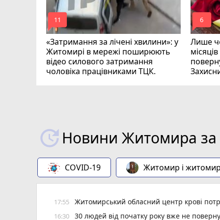
mode_comment
mode_comment
11
6
«Затримання за лічені хвилини»: у
Лише че
Житомирі в мережі поширюють
місяців
відео силового затримання
поверну
чоловіка працівниками ТЦК.
Захисн
ВІДЕО
play_circle_filled
Новини Житомира за 
COVID-19
Житомир і житоми
Житомирський обласний центр крові потр
17:55
30 людей від початку року вже не повер
16:30