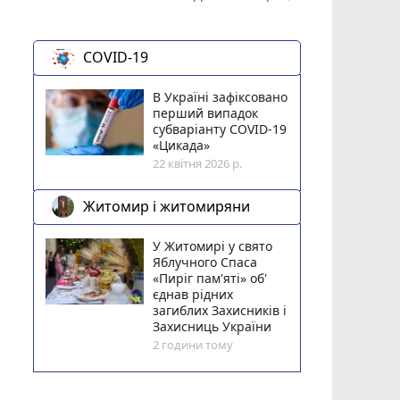
COVID-19
В Україні зафіксовано
перший випадок
субваріанту COVID-19
«Цикада»
22 квітня 2026 р.
Житомир і житомиряни
У Житомирі у свято
Яблучного Спаса
«Пиріг пам'яті» об'
єднав рідних
загиблих Захисників і
Захисниць України
2 години тому