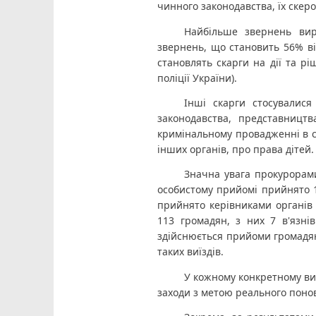
чинного законодавства, їх скер
Найбільше звернень вир
звернень, що становить 56% від
становлять скарги на дії та рі
поліції України).
Інші скарги стосувалися
законодавства, представництв
кримінальному провадженні в су
інших органів, про права дітей.
Значна увага прокурорами
особистому прийомі прийнято 16
прийнято керівниками органів 
113 громадян, з них 7 в'язнів
здійснюється прийоми громадян
таких виїздів.
У кожному конкретному вип
заходи з метою реального понов