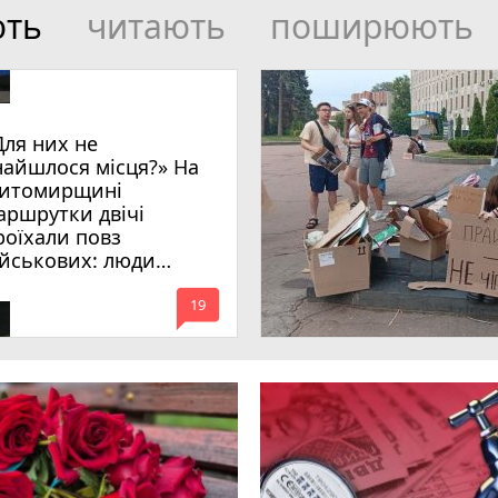
ють
читають
поширюють
Для них не
найшлося місця?» На
итомирщині
аршрутки двічі
роїхали повз
ійськових: люди
имагають покарати
mode_comment
инних
19