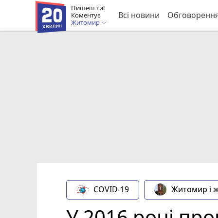
Пишеш ти!
Всі новини
Обговоренн
Коментує
Житомир
COVID-19
Житомир і 
У 2016 році пр