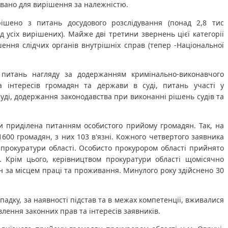
овано для вирішення за належністю.
ішено з питань досудового розслідування (понад 2,8 тис 
 усіх вирішених). Майже дві третини звернень цієї категорії 
шення слідчих органів внутрішніх справ (тепер -Національної 
 питань нагляду за додержанням кримінально-виконавчого 
а інтересів громадян та держави в суді, питань участі у 
ді, додержання законодавства при виконанні рішень судів та 
 приділена питанням особистого прийому громадян. Так, на 
00 громадян, з них 103 в'язні. Кожного четвертого заявника 
прокуратури області. Особисто прокурором області прийнято 
. Крім цього, керівництвом прокуратури області щомісячно 
 за місцем праці та проживання. Минулого року здійснено 30 
адку, за наявності підстав та в межах компетенції, вживалися 
лення законних прав та інтересів заявників.