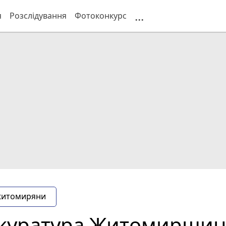
...
я
Розслідування
Фотоконкурс
житомиряни
окуратура Житомирщин