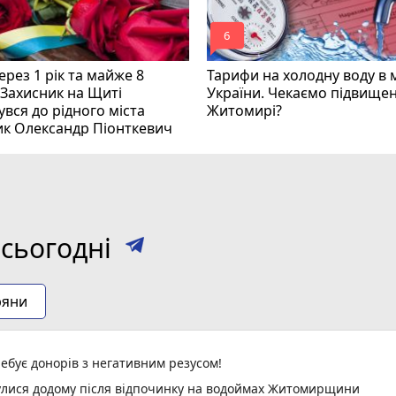
mode_comment
6
рез 1 рік та майже 8
Тарифи на холодну воду в 
 Захисник на Щиті
України. Чекаємо підвищен
вся до рідного міста
Житомирі?
ик Олександр Піонткевич
сьогодні
ряни
ебує донорів з негативним резусом!
нулися додому після відпочинку на водоймах Житомирщини