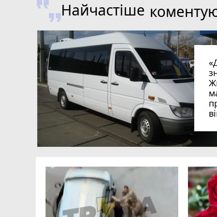
Найчастіше
коменту
«
з
Ж
м
п
в
в
в
ий зник
и