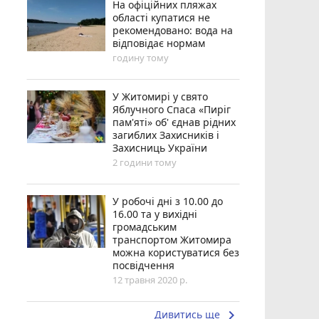
На офіційних пляжах
області купатися не
рекомендовано: вода на
відповідає нормам
годину тому
У Житомирі у свято
Яблучного Спаса «Пиріг
пам'яті» об' єднав рідних
загиблих Захисників і
Захисниць України
2 години тому
У робочі дні з 10.00 до
16.00 та у вихідні
громадським
транспортом Житомира
можна користуватися без
посвідчення
12 травня 2020 р.
keyboard_arrow_right
Дивитись ще