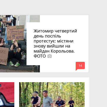
Житомир четвертий
день поспіль
протестує: містяни
знову вийшли на
майдан Корольова.
ФОТО
photo_camera
mode_comment
14
«Затриман
Житомир
відео си
чоловіка
ВІДЕО
play_circle_filled