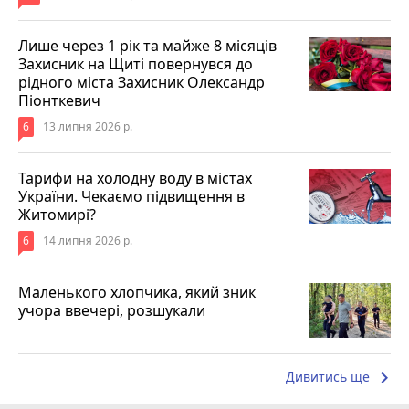
Лише через 1 рік та майже 8 місяців
Захисник на Щиті повернувся до
рідного міста Захисник Олександр
Піонткевич
6
13 липня 2026 р.
Тарифи на холодну воду в містах
України. Чекаємо підвищення в
Житомирі?
6
14 липня 2026 р.
Маленького хлопчика, який зник
учора ввечері, розшукали
keyboard_arrow_right
Дивитись ще