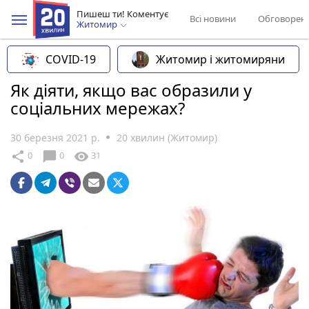
Пишеш ти! Коментує
Всі новини
Обговорен
Житомир
COVID-19
Житомир і житомиряни
Як діяти, якщо вас образили у
соціальних мережах?
30 березня 2021 р.
20 хвилин (Житомир)
chat_bubble
share
visibility
0
0
31