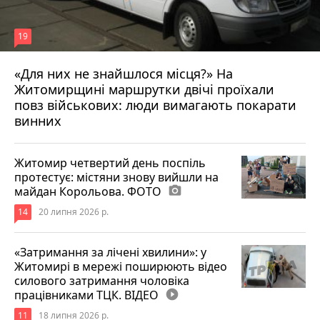
19
«Для них не знайшлося місця?» На
Житомирщині маршрутки двічі проїхали
17 липня 2026 р.
повз військових: люди вимагають покарати
винних
Житомир четвертий день поспіль
протестує: містяни знову вийшли на
майдан Корольова. ФОТО
photo_camera
14
20 липня 2026 р.
«Затримання за лічені хвилини»: у
Житомирі в мережі поширюють відео
силового затримання чоловіка
працівниками ТЦК. ВІДЕО
play_circle_filled
11
18 липня 2026 р.