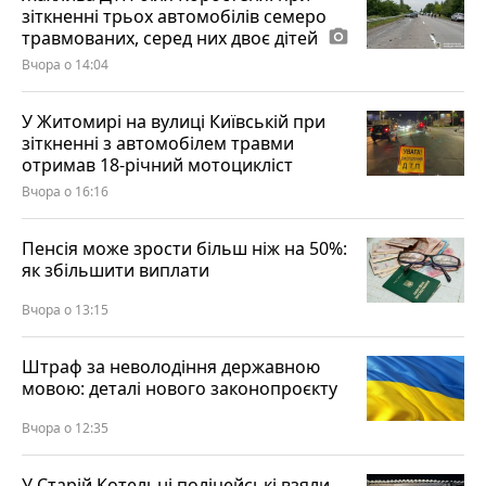
зіткненні трьох автомобілів семеро
травмованих, серед них двоє дітей
photo_camera
Вчора о 14:04
У Житомирі на вулиці Київській при
зіткненні з автомобілем травми
отримав 18-річний мотоцикліст
Вчора о 16:16
Пенсія може зрости більш ніж на 50%:
як збільшити виплати
Вчора о 13:15
Штраф за неволодіння державною
мовою: деталі нового законопроєкту
Вчора о 12:35
У Старій Котельні поліцейські взяли