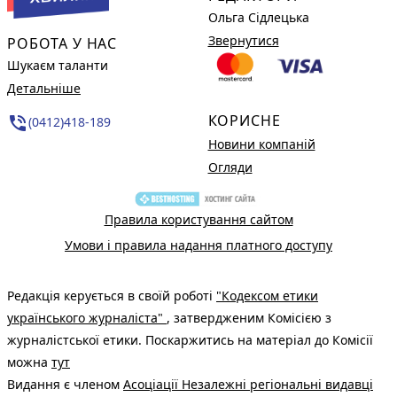
Ольга Сідлецька
Звернутися
РОБОТА У НАС
Шукаєм таланти
Детальніше
КОРИСНЕ
phone_in_talk
(0412)418-189
Новини компаній
Огляди
Правила користування сайтом
Умови і правила надання платного доступу
Редакція керується в своїй роботі
"Кодексом етики
українського журналіста"
, затвердженим Комісією з
журналістської етики. Поскаржитись на матеріал до Комісії
можна
тут
Видання є членом
Асоціації Незалежні регіональні видавці