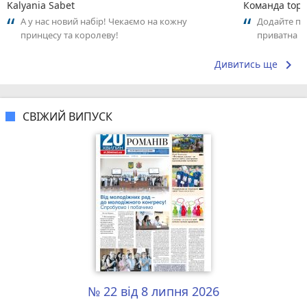
Kalyania Sabet
Команда top2
А у нас новий набір! Чекаємо на кожну
Додайте пер
принцесу та королеву!
приватна ш
досвідом – 
keyboard_arrow_right
Дивитись ще
СВІЖИЙ ВИПУСК
№ 22 від 8 липня 2026