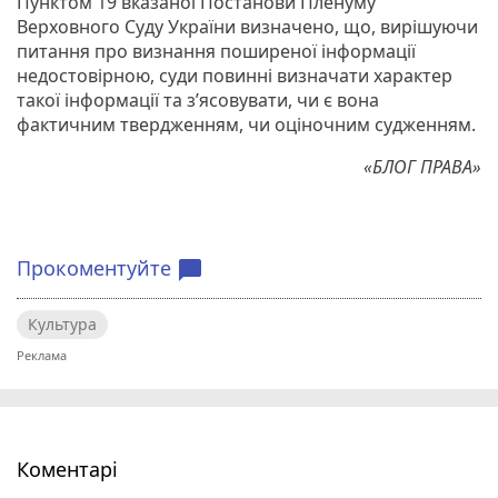
Пунктом 19 вказаної Постанови Пленуму
Верховного Суду України визначено, що, вирішуючи
питання про визнання поширеної інформації
недостовірною, суди повинні визначати характер
такої інформації та з’ясовувати, чи є вона
фактичним твердженням, чи оціночним судженням.
«БЛОГ ПРАВА»
Прокоментуйте
chat_bubble
Культура
Коментарі