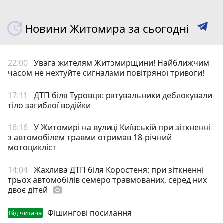
Новини Житомира за сьогодні
22:00
Увага жителям Житомирщини! Найближчим
часом не нехтуйте сигналами повітряної тривоги!
17:11
ДТП біля Туровця: рятувальники деблокували
тіло загиблої водійки
16:16
У Житомирі на вулиці Київській при зіткненні
з автомобілем травми отримав 18-річний
мотоцикліст
14:04
Жахлива ДТП біля Коростеня: при зіткненні
трьох автомобілів семеро травмованих, серед них
двоє дітей
photo_camera
Фішингові посилання
Від читача