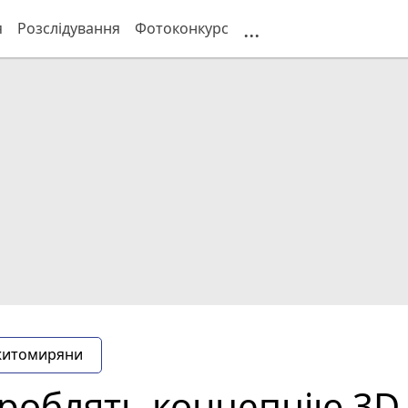
...
я
Розслідування
Фотоконкурс
житомиряни
облять концепцію 3D в