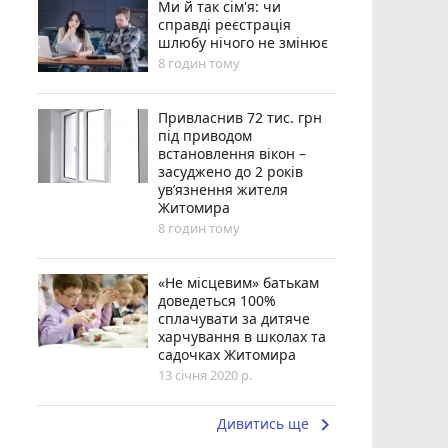
Ми й так сім'я: чи
справді реєстрація
шлюбу нічого не змінює
8 годин тому
Привласнив 72 тис. грн
під приводом
встановлення вікон –
засуджено до 2 років
ув’язнення жителя
Житомира
8 годин тому
«Не місцевим» батькам
доведеться 100%
сплачувати за дитяче
харчування в школах та
садочках Житомира
13 січня 2020 р.
keyboard_arrow_right
Дивитись ще