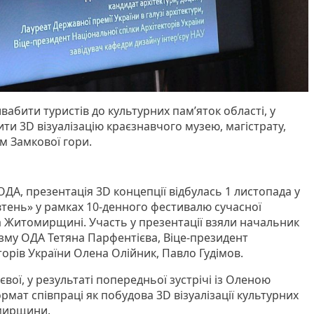
вабити туристів до культурних пам’яток області, у
и 3D візуалізацію краєзнавчого музею, магістрату,
м Замкової гори.
ДА, презентація 3D концепції відбулась 1 листопада у
тень» у рамках 10-денного фестивалю сучасної
а Житомирщині. Участь у презентації взяли начальник
изму ОДА Тетяна Парфентієва, Віце-президент
торів України Олена Олійник, Павло Гудімов.
вої, у результаті попередньої зустрічі із Оленою
мат співпраці як побудова 3D візуалізації культурних
омирщини.