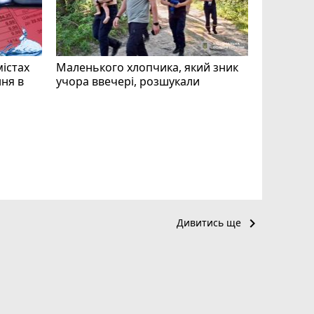
mode_comment
11
містах
Маленького хлопчика, який зник
ня в
учора ввечері, розшукали
«Затриман
Житомир
відео си
чоловіка
ВІДЕО
play_circle_filled
keyboard_arrow_right
Дивитись ще