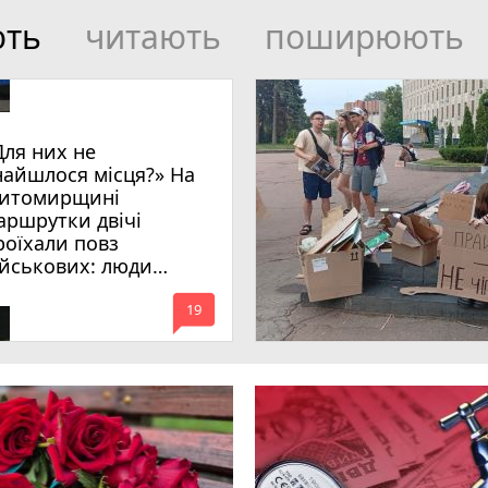
ють
читають
поширюють
Для них не
найшлося місця?» На
итомирщині
аршрутки двічі
роїхали повз
ійськових: люди
имагають покарати
mode_comment
инних
19