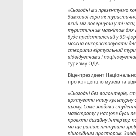
«
Сьогодні ми презентуємо кон
Замкової гори як туристично
який міг повернути у ті часи
туристичним магнітом для на
буде представлений у 3D-фор
можна використовувати для 
створити віртуальний тури
відвідувачами і поціновувач
туризму ОДА.
Віце-президент Національної
про концепцію музеїв та від
«
Сьогодні без волонтерів, с
врятувати нашу культурну с
цьому. Саме завдяки студент
магістрату у нас уже були пе
проекти дизайну інтер’єру, 
ми ще раніше планували зроб
пішохідним простором. Завд