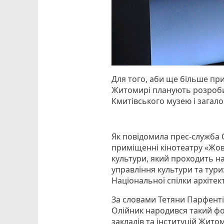
Для того, аби ще більше при
Житомирі планують розробит
Кмитівського музею і загало
Як повідомила прес-служба О
приміщенні кінотеатру «Жов
культури, який проходить н
управління культури та тур
Національної спілки архітек
За словами Тетяни Парфентіє
Олійник народився такий фор
закладів та інституцій Жит