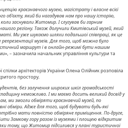
цепцію краєзнавчого музею, магістрату і власне всієї
го об’єкту, який би нагадував нам про нашу історію,
, коли заснували Житомир. І слугував би гарним
шого регіону. Також долучили Кмитівський музей, який
маті. Ми уже шукаємо шляхи подальшої співпраці, як це
репрезентації музеїв. Для того, щоб можна було
стичний маршрут і в онлайн-режимі бути нашим
ами
», – зазначила начальник управління культури та
 спілки архітекторів України Олена Олійник розповіла
критого простору.
тудентів, без залучення широких шкіл громадськості
падщину неможливо. І ми маємо досить великий досвід у
ам, ми змогли обміряти краєзнавчий музей, по
вні обміри. Адже для того, щоб будувати будь-які
потрібно мати повністю обміряне приміщення. По-друге,
ити Замкову гору разом із музеями і площею відкритим
яки тому, що Житомир підсилився у плані туристичної