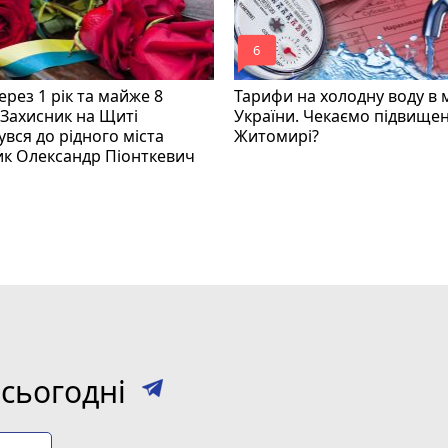
mode_comment
6
рез 1 рік та майже 8
Тарифи на холодну воду в 
 Захисник на Щиті
України. Чекаємо підвищен
вся до рідного міста
Житомирі?
ик Олександр Піонткевич
сьогодні