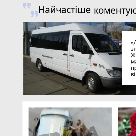
Найчастіше
коменту
«
з
Ж
м
п
в
в
в