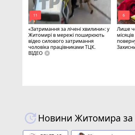
mode_comment
mode_comment
11
6
«Затримання за лічені хвилини»: у
Лише че
Житомирі в мережі поширюють
місяців
відео силового затримання
поверну
чоловіка працівниками ТЦК.
Захисн
ВІДЕО
play_circle_filled
ий зник
и
Новини Житомира за 