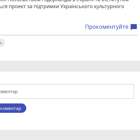
ься проект за підтримки Українського культурного
Прокоментуйте
chat_bubble
ь
 коментар