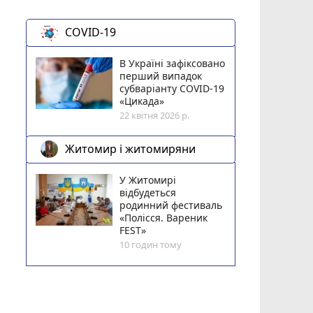
COVID-19
В Україні зафіксовано
перший випадок
субваріанту COVID-19
«Цикада»
22 квітня 2026 р.
Житомир і житомиряни
У Житомирі
відбудеться
родинний фестиваль
«Полісся. Вареник
FEST»
10 годин тому