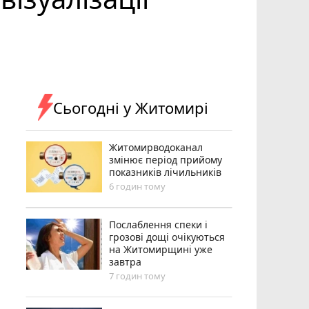
Сьогодні у Житомирі
Житомирводоканал
змінює період прийому
показників лічильників
6 годин тому
Послаблення спеки і
грозові дощі очікуються
на Житомирщині уже
завтра
7 годин тому