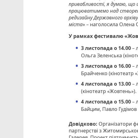
привабливості, я думаю, що
працюватимемо над створенн
редизайну Державного архів
міста
» – наголосила Олена 
У рамках фестивалю «Жовт
3 листопада о 14.00
– 
Ольга Зеленська (кінот
3 листопада о 16.00
– 
Брайченко (кінотеатр 
4 листопада о 13.00
– 
(кінотеатр «Жовтень»).
4 листопада о 15.00
– 
Байцим, Павло Гудімов 
Довідково:
Організатори фе
партнерстві з Житомирсько
Галерея. Проект підтримуєть