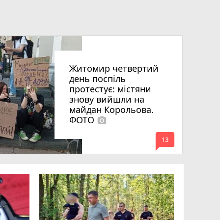
Житомир четвертий
день поспіль
протестує: містяни
знову вийшли на
майдан Корольова.
ФОТО
photo_camera
mode_comment
13