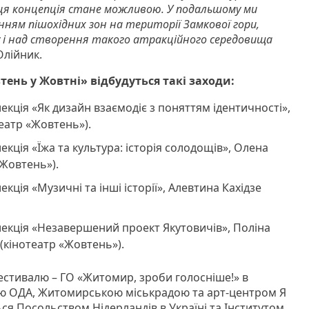
 ця концепція стане можливою. У подальшому ми
ям пішохідних зон на території Замкової гори,
у і над створення такого атракційного середовища
Олійник.
ень у Жовтні» відбудуться такі заходи:
лекція «Як дизайн взаємодіє з поняттям ідентичності»,
еатр «Жовтень»).
лекція «Їжа та культура: історія солодощів», Олена
«Жовтень»).
лекція «Музичні та інші історії», Алевтина Кахідзе
лекція «Незавершений проект Якутовичів», Поліна
(кінотеатр «Жовтень»).
стивалю – ГО «Житомир, зроби голосніше!» в
ю ОДА, Житомирською міськрадою та арт-центром Я
ся Посольством Нідерландів в Україні та Інститутом