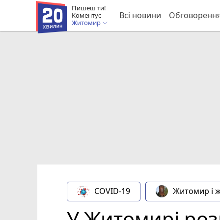
Пишеш ти!
Всі новини
Обговоренн
Коментує
Житомир
COVID-19
Житомир і 
У Житомирі розр