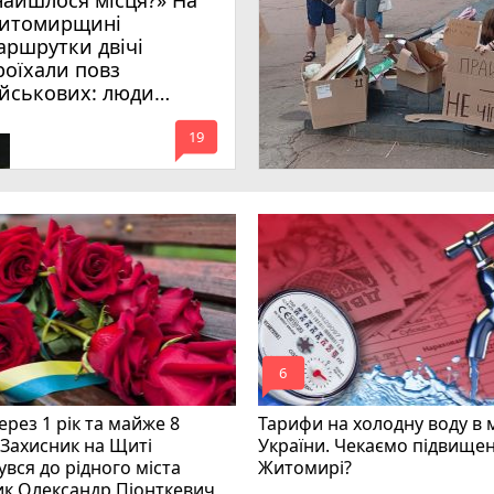
найшлося місця?» На
итомирщині
аршрутки двічі
роїхали повз
ійськових: люди
имагають покарати
mode_comment
инних
19
mode_comment
6
рез 1 рік та майже 8
Тарифи на холодну воду в 
 Захисник на Щиті
України. Чекаємо підвищен
вся до рідного міста
Житомирі?
ик Олександр Піонткевич