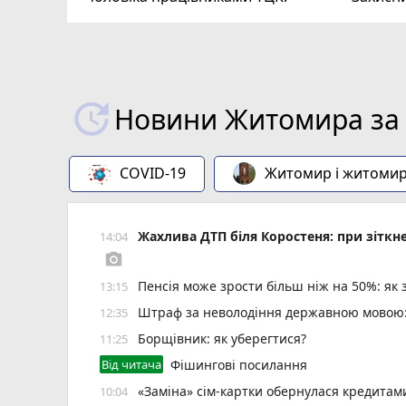
ВІДЕО
play_circle_filled
Новини Житомира за 
COVID-19
Житомир і житоми
Жахлива ДТП біля Коростеня: при зіткн
14:04
photo_camera
Пенсія може зрости більш ніж на 50%: як
13:15
Штраф за неволодіння державною мовою: 
12:35
Борщівник: як уберегтися?
11:25
Від читача
Фішингові посилання
«Заміна» сім-картки обернулася кредита
10:04