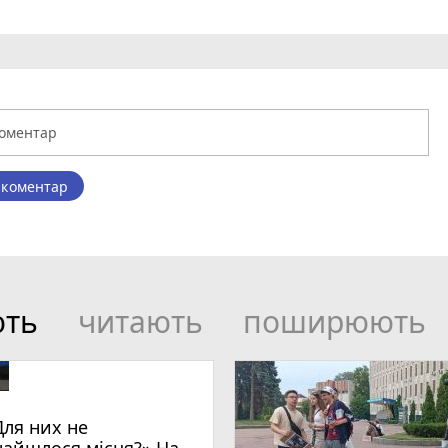
 коментар
ють
читають
поширюють
Для них не