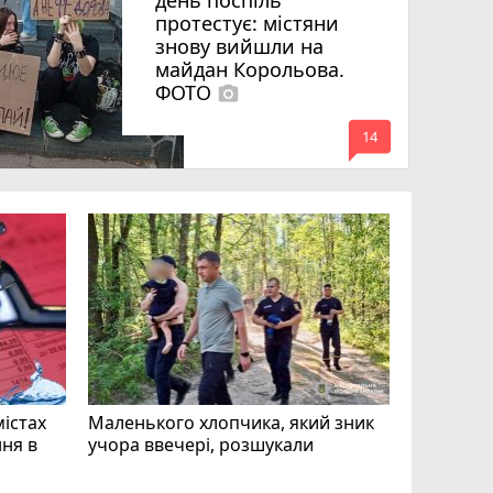
день поспіль
протестує: містяни
знову вийшли на
майдан Корольова.
ФОТО
photo_camera
mode_comment
14
«Затриман
Житомир
відео си
чоловіка
ВІДЕО
play_circle_filled
mode_comment
11
містах
Маленького хлопчика, який зник
ня в
учора ввечері, розшукали