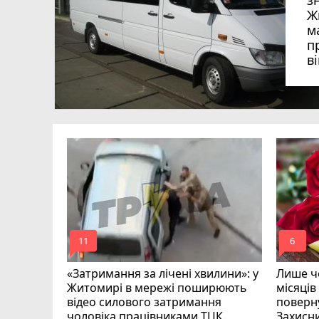
з
Ж
м
п
в
в
в
ий зник
и
mode_comment
mode_comment
11
6
«Затримання за лічені хвилини»: у
Лише че
Житомирі в мережі поширюють
місяців
відео силового затримання
поверну
чоловіка працівниками ТЦК.
Захисн