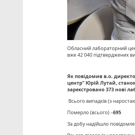
Обласний лабораторний цен
вже 42 040 підтверджених ви
Як повідомив в.о. дирек
центр” Юрій Лутай,
стано
зареєстровано 373 нові л
Всього випадків (з нароста
Померло (всього) –
695
За добу надійшло повідомле