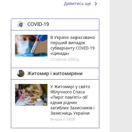
keyboard_arrow_right
Дивитись ще
COVID-19
В Україні зафіксовано
перший випадок
субваріанту COVID-19
«Цикада»
22 квітня 2026 р.
Житомир і житомиряни
У Житомирі у свято
Яблучного Спаса
«Пиріг пам'яті» об'
єднав рідних
загиблих Захисників і
Захисниць України
Вчора о 14:00