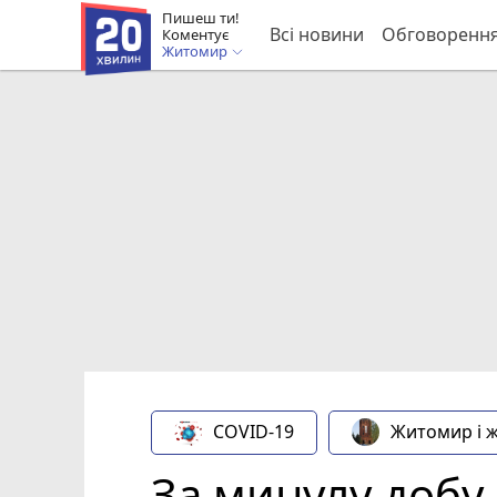
Пишеш ти!
Всі новини
Обговоренн
Коментує
Житомир
COVID-19
Житомир і 
За минулу добу