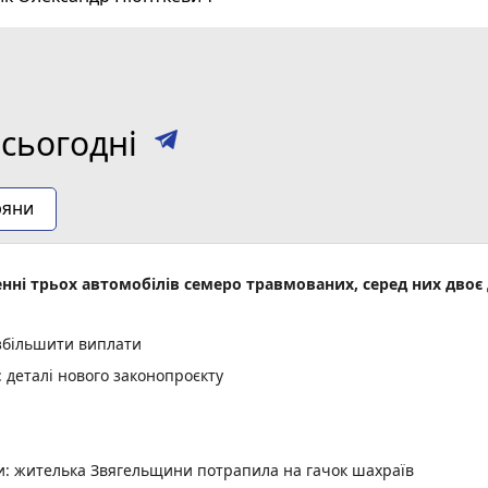
сьогодні
ряни
енні трьох автомобілів семеро травмованих, серед них двоє 
 збільшити виплати
деталі нового законопроєкту
ми: жителька Звягельщини потрапила на гачок шахраїв