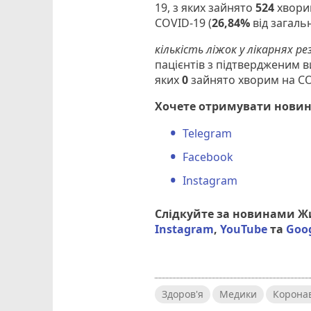
19, з яких зайнято
524
хвори
COVID-19 (
26,84%
від загальн
кількість ліжок у лікарнях ре
пацієнтів з підтвердженим 
яких
0
зайнято хворим на C
Хочете отримувати новин
Telegram
Facebook
Instagram
Слідкуйте за новинами 
Instagram
,
YouTube
та
Goo
Здоров'я
Медики
Коронав