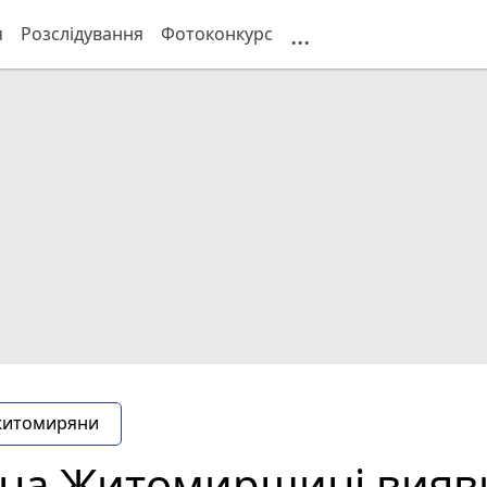
...
я
Розслідування
Фотоконкурс
житомиряни
 на Житомирщині вияви