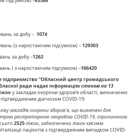
им підсумком) –
43586
увань за добу –
1074
увань (з наростаючим підсумком) –
129303
вань за добу –
1262
вань ( з наростаючим підсумком) –
166420
 підприємство “Обласний центр громадського
бласної ради
надає інформацію
станом на 13
іжок
у закладах охорони здоров’я області, визначених
 з підтвердженим діагнозом COVID-19:
реліку закладів охорони здоров`я, що визначені для
гострою респіраторною хворобою COVID-19, спричиненою
всього
2525
ліжок, забезпечено ліжок киснем
італізації пацієнтів з підтвердженим випадком COVID-