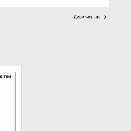
keyboard_arrow_right
Дивитись ще
дітей