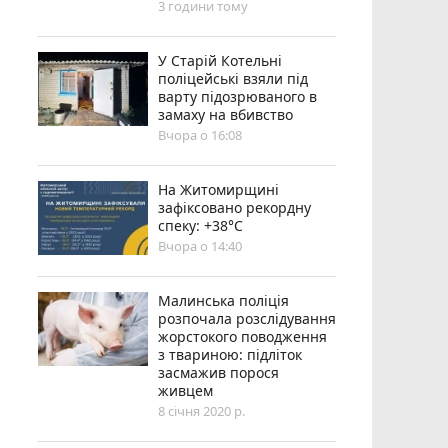
3 години тому
У Старій Котельні
поліцейські взяли під
варту підозрюваного в
замаху на вбивство
Вчора о 16:08
Н️а Житомирщині
зафіксовано рекордну
спеку: +38°C
Вчора о 14:40
Малинська поліція
розпочала розслідування
жорстокого поводження
з твариною: підліток
засмажив порося
живцем
8 січня 2020 р.