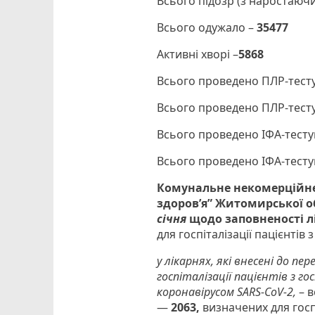
Всього підозр (з наростаюч
Всього одужало –
35477
Активні хворі –
5868
Всього проведено ПЛР-тест
Всього проведено ПЛР-тест
Всього проведено ІФА-тесту
Всього проведено ІФА-тесту
Комунальне некомерційне
здоров’я” Житомирської о
січня
щодо заповненості л
для госпіталізації пацієнтів
у лікарнях, які внесені до пе
госпіталізації пацієнтів з 
коронавірусом SARS-CoV-2,
– 
—
2063,
визначених для госп