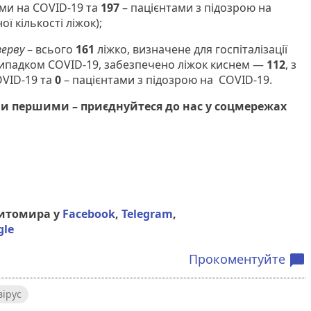
ми на COVID-19 та
197
– пацієнтами з підозрою на
ої кількості ліжок);
зерву
– всього
161
ліжко, визначене для госпіталізації
випадком COVID-19, забезпечено ліжок киснем —
112
, з
OVID-19 та
0
– пацієнтами з підозрою на COVID-19.
и першими – приєднуйтеся до нас у соцмережах
Житомира у
Facebook
,
Telegram
,
gle
Прокоментуйте
chat_bubble
ірус