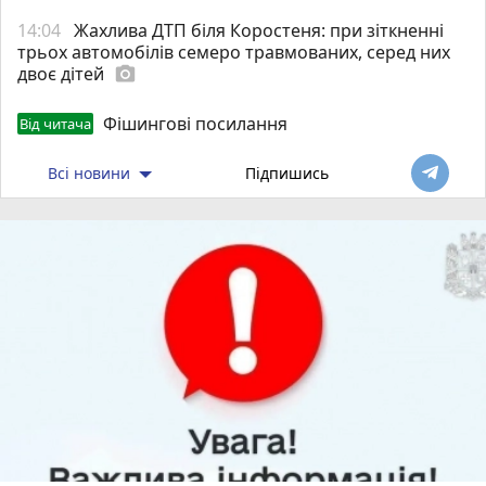
14:04
Жахлива ДТП біля Коростеня: при зіткненні
трьох автомобілів семеро травмованих, серед них
двоє дітей
photo_camera
Фішингові посилання
Від читача
Всі новини
Підпишись