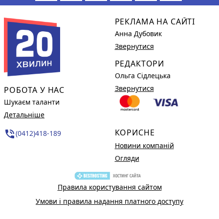
РЕКЛАМА НА САЙТІ
Анна Дубовик
Звернутися
РЕДАКТОРИ
Ольга Сідлецька
Звернутися
РОБОТА У НАС
Шукаєм таланти
Детальніше
КОРИСНЕ
phone_in_talk
(0412)418-189
Новини компаній
Огляди
Правила користування сайтом
Умови і правила надання платного доступу