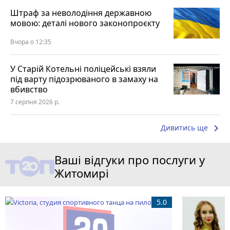
Штраф за неволодіння державною
мовою: деталі нового законопроєкту
Вчора о 12:35
У Старій Котельні поліцейські взяли
під варту підозрюваного в замаху на
вбивство
7 серпня 2026 р.
keyboard_arrow_right
Дивитись ще
Ваші відгуки про послуги у
Житомирі
5.0