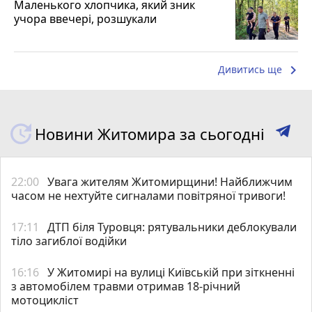
Маленького хлопчика, який зник
учора ввечері, розшукали
keyboard_arrow_right
Дивитись ще
Новини Житомира за сьогодні
22:00
Увага жителям Житомирщини! Найближчим
часом не нехтуйте сигналами повітряної тривоги!
17:11
ДТП біля Туровця: рятувальники деблокували
тіло загиблої водійки
16:16
У Житомирі на вулиці Київській при зіткненні
з автомобілем травми отримав 18-річний
мотоцикліст