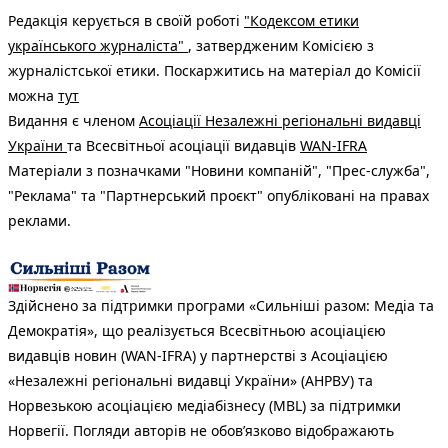
Редакція керується в своїй роботі
"Кодексом етики
українського журналіста"
, затвердженим Комісією з
журналістської етики. Поскаржитись на матеріал до Комісії
можна
тут
Видання є членом
Асоціації Незалежні регіональні видавці
України
та Всесвітньої асоціації видавців
WAN-IFRA
Матеріали з позначками "Новини компаній", "Прес-служба",
"Реклама" та "Партнерський проєкт" опубліковані на правах
реклами.
Здійснено за підтримки програми «Сильніші разом: Медіа та
Демократія», що реалізується Всесвітньою асоціацією
видавців новин (WAN-IFRA) у партнерстві з Асоціацією
«Незалежні регіональні видавці України» (АНРВУ) та
Норвезькою асоціацією медіабізнесу (MBL) за підтримки
Норвегії. Погляди авторів не обов’язково відображають