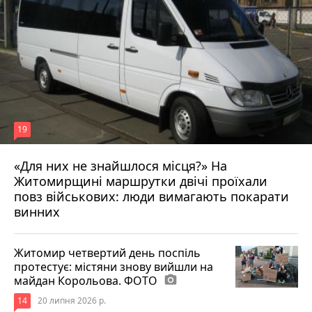
19
«Для них не знайшлося місця?» На
Житомирщині маршрутки двічі проїхали
17 липня 2026 р.
повз військових: люди вимагають покарати
винних
Житомир четвертий день поспіль
протестує: містяни знову вийшли на
майдан Корольова. ФОТО
photo_camera
14
20 липня 2026 р.