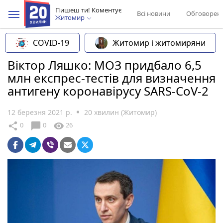
Пишеш ти! Коментує
Всі новини
Обговорен
Житомир
COVID-19
Житомир і житомиряни
​​Віктор Ляшко: МОЗ придбало 6,5
млн експрес-тестів для визначення
антигену коронавірусу SARS-CoV-2
12 березня 2021 р.
20 хвилин (Житомир)
chat_bubble
share
visibility
0
0
26