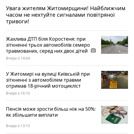
Увага жителям Житомирщини! Найближчим
часом не нехтуйте сигналами повітряної
тривоги!
Жахлива ДТП біля Коростеня: при
зіткненні трьох автомобілів семеро
травмованих, серед них двоє дітей
photo_camera
Вчора о 14:04
У Житомирі на вулиці Київській при
зіткненні з автомобілем травми
отримав 18-річний мотоцикліст
Вчора о 16:16
Пенсія може зрости більш ніж на 50%:
як збільшити виплати
Вчора о 13:15