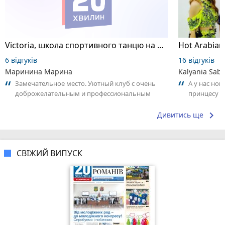
Victoria, школа спортивного танцю на пілоні
6 відгуків
16 відгуків
Маринина Марина
Kalyania Sabe
Замечательное место. Уютный клуб с очень
А у нас нов
доброжелательным и профессиональным
принцесу т
коллективом.
keyboard_arrow_right
Дивитись ще
СВІЖИЙ ВИПУСК