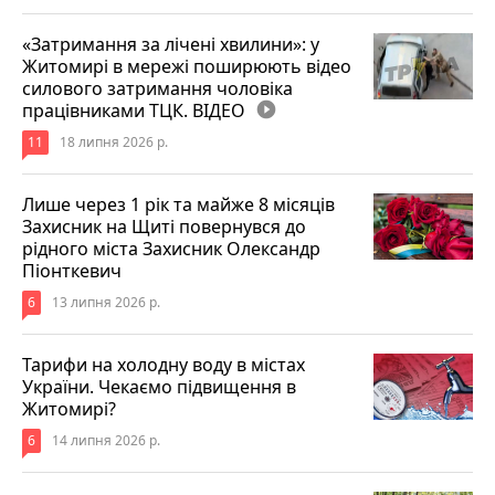
«Затримання за лічені хвилини»: у
Житомирі в мережі поширюють відео
силового затримання чоловіка
працівниками ТЦК. ВІДЕО
play_circle_filled
11
18 липня 2026 р.
Лише через 1 рік та майже 8 місяців
Захисник на Щиті повернувся до
рідного міста Захисник Олександр
Піонткевич
6
13 липня 2026 р.
Тарифи на холодну воду в містах
України. Чекаємо підвищення в
Житомирі?
6
14 липня 2026 р.