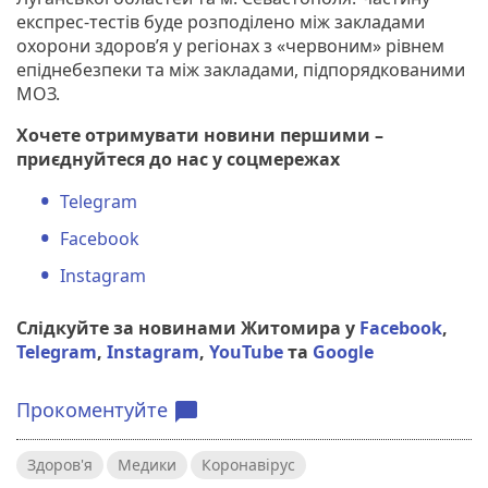
експрес-тестів буде розподілено між закладами
охорони здоров’я у регіонах з «червоним» рівнем
епіднебезпеки та між закладами, підпорядкованими
МОЗ.
Хочете отримувати новини першими –
приєднуйтеся до нас у соцмережах
Telegram
Facebook
Instagram
Слідкуйте за новинами Житомира у
Facebook
,
Telegram
,
Instagram
,
YouTube
та
Google
Прокоментуйте
chat_bubble
Здоров'я
Медики
Коронавірус