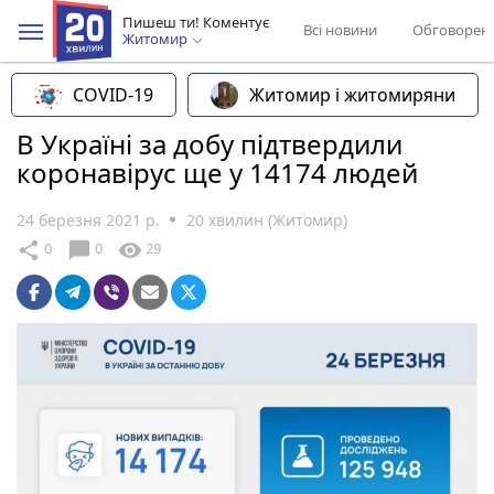
Пишеш ти! Коментує
Всі новини
Обговорен
Житомир
COVID-19
Житомир і житомиряни
В Україні за добу підтвердили
коронавірус ще у 14174 людей
24 березня 2021 р.
20 хвилин (Житомир)
chat_bubble
share
visibility
0
0
29