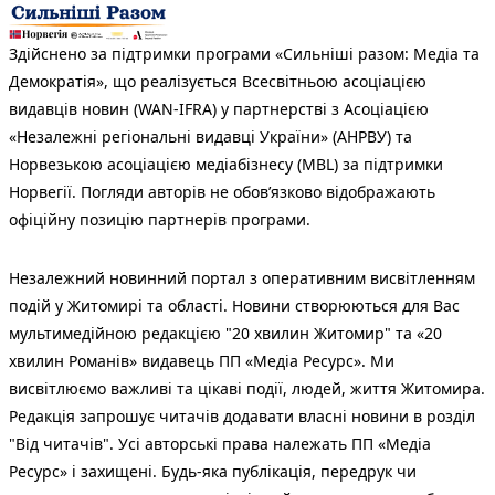
Здійснено за підтримки програми «Сильніші разом: Медіа та
Демократія», що реалізується Всесвітньою асоціацією
видавців новин (WAN-IFRA) у партнерстві з Асоціацією
«Незалежні регіональні видавці України» (АНРВУ) та
Норвезькою асоціацією медіабізнесу (MBL) за підтримки
Норвегії. Погляди авторів не обов’язково відображають
офіційну позицію партнерів програми.
Незалежний новинний портал з оперативним висвітленням
подій у Житомирі та області. Новини створюються для Вас
мультимедійною редакцією "20 хвилин Житомир" та «20
хвилин Романів» видавець ПП «Медіа Ресурс». Ми
висвітлюємо важливі та цікаві події, людей, життя Житомира.
Редакція запрошує читачів додавати власні новини в розділ
"Від читачів". Усі авторські права належать ПП «Медіа
Ресурс» і захищені. Будь-яка публiкацiя, передрук чи