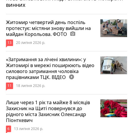
винних
Житомир четвертий день поспіль
протестує: містяни знову вийшли на
майдан Корольова. ФОТО
photo_camera
13
20 липня 2026 р.
«Затримання за лічені хвилини»: у
Житомирі в мережі поширюють відео
силового затримання чоловіка
працівниками ТЦК. ВІДЕО
play_circle_filled
11
18 липня 2026 р.
Лише через 1 рік та майже 8 місяців
Захисник на Щиті повернувся до
рідного міста Захисник Олександр
Піонткевич
6
13 липня 2026 р.