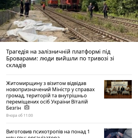
Трагедія на залізничній платформі під
Броварами: люди вийшли по тривозі зі
складів
Житомирщину з візитом відвідав
новопризначений Міністр у справах
громад, територій та внутрішньо
переміщених осіб України Віталій
Безгін
photo_camera
Вчора об 11:00
Виготовив психотропів на понад 1
млн грн: організатора