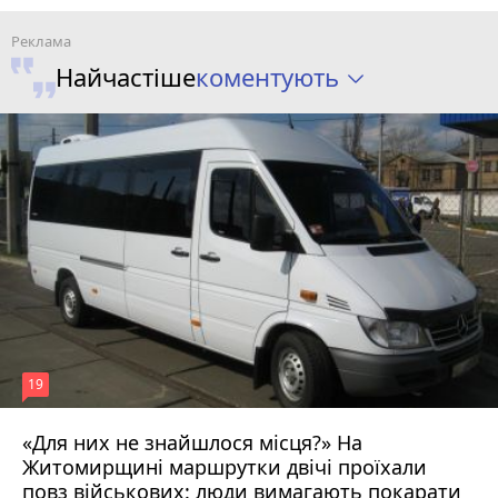
коментують
Найчастіше
19
«Для них не знайшлося місця?» На
Житомирщині маршрутки двічі проїхали
17 липня 2026 р.
повз військових: люди вимагають покарати