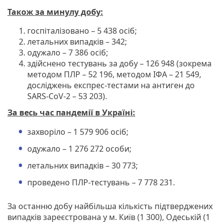
Також за минулу добу
:
госпіталізовано – 5 438 осіб;
летальних випадків – 342;
одужало – 7 386 осіб;
здійснено тестувань за добу – 126 948 (зокрема
методом ПЛР – 52 196, методом ІФА – 21 549,
досліджень експрес-тестами на антиген до
SARS-CoV-2 – 53 203).
За весь час пандемії в Україні:
захворіло – 1 579 906 осіб;
одужало – 1 276 272 особи;
летальних випадків – 30 773;
проведено ПЛР-тестувань – 7 778 231.
За останню добу найбільша кількість підтверджених
випадків зареєстрована у м. Київ (1 300), Одеській (1