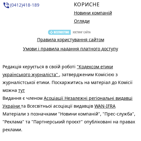
КОРИСНЕ
phone_in_talk
(0412)418-189
Новини компаній
Огляди
Правила користування сайтом
Умови і правила надання платного доступу
Редакція керується в своїй роботі
"Кодексом етики
українського журналіста"
, затвердженим Комісією з
журналістської етики. Поскаржитись на матеріал до Комісії
можна
тут
Видання є членом
Асоціації Незалежні регіональні видавці
України
та Всесвітньої асоціації видавців
WAN-IFRA
Матеріали з позначками "Новини компаній", "Прес-служба",
"Реклама" та "Партнерський проєкт" опубліковані на правах
реклами.