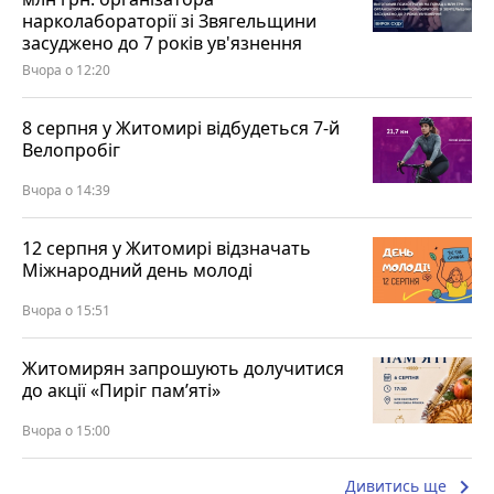
нарколабораторії зі Звягельщини
засуджено до 7 років ув'язнення
Вчора о 12:20
8 серпня у Житомирі відбудеться 7-й
Велопробіг
Вчора о 14:39
12 серпня у Житомирі відзначать
Міжнародний день молоді
Вчора о 15:51
Житомирян запрошують долучитися
до акції «Пиріг пам’яті»
Вчора о 15:00
keyboard_arrow_right
Дивитись ще