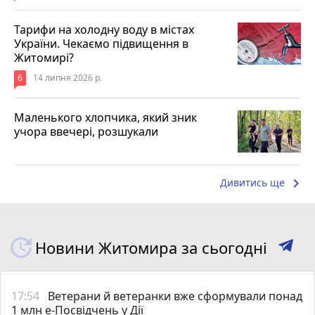
Тарифи на холодну воду в містах
України. Чекаємо підвищення в
Житомирі?
6
14 липня 2026 р.
Маленького хлопчика, який зник
учора ввечері, розшукали
keyboard_arrow_right
Дивитись ще
Новини Житомира за сьогодні
17:54
Ветерани й ветеранки вже сформували понад
1 млн е-Посвідчень у Дії