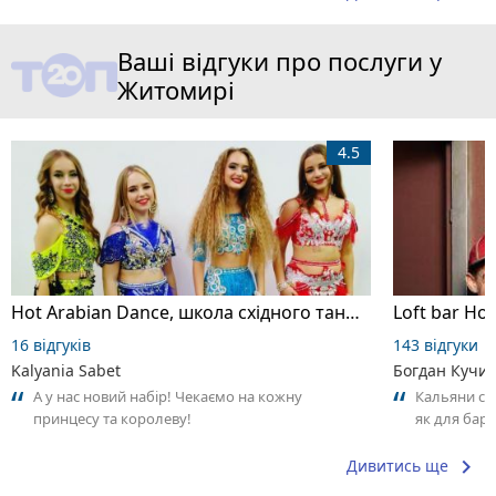
Ваші відгуки про послуги у
Житомирі
4.5
Hot Arabian Dance, школа східного танцю
Loft bar Ho
16 відгуків
143 відгуки
Kalyania Sabet
Богдан Кучи
А у нас новий набір! Чекаємо на кожну
Кальяни сма
принцесу та королеву!
як для бару
що я куштув
keyboard_arrow_right
Дивитись ще