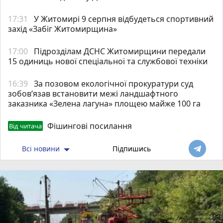
17:31
У Житомирі 9 серпня відбудеться спортивний
захід «Забіг Житомирщина»
17:00
Підрозділам ДСНС Житомирщини передали
15 одиниць нової спеціальної та службової техніки
16:39
За позовом екологічної прокуратури суд
зобов’язав встановити межі ландшафтного
заказника «Зелена лагуна» площею майже 100 га
Фішингові посилання
Від читача
Всі новини
Підпишись