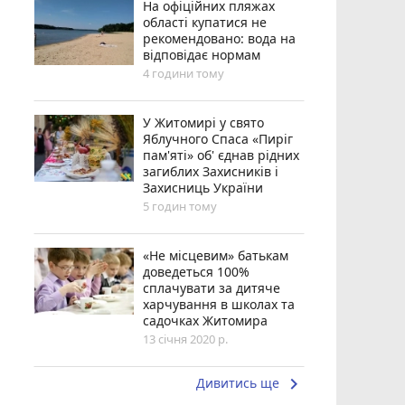
На офіційних пляжах
області купатися не
рекомендовано: вода на
відповідає нормам
4 години тому
У Житомирі у свято
Яблучного Спаса «Пиріг
пам'яті» об' єднав рідних
загиблих Захисників і
Захисниць України
5 годин тому
«Не місцевим» батькам
доведеться 100%
сплачувати за дитяче
харчування в школах та
садочках Житомира
13 січня 2020 р.
keyboard_arrow_right
Дивитись ще