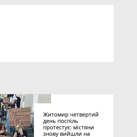
Житомир четвертий
день поспіль
протестує: містяни
знову вийшли на