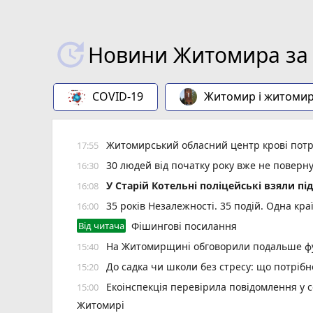
Новини Житомира за 
COVID-19
Житомир і житоми
Житомирський обласний центр крові потр
17:55
30 людей від початку року вже не повер
16:30
У Старій Котельні поліцейські взяли пі
16:08
35 років Незалежності. 35 подій. Одна кра
16:00
Від читача
Фішингові посилання
На Житомирщині обговорили подальше фу
15:40
До садка чи школи без стресу: що потріб
15:20
Екоінспекція перевірила повідомлення у с
15:00
Житомирі