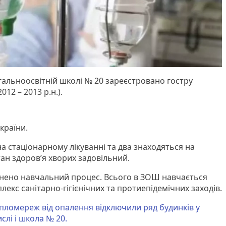
гальноосвітній школі № 20 зареєстровано гостру
012 – 2013 р.н.).
країни.
а стаціонарному лікуванні та два знаходяться на
ан здоров’я хворих задовільний.
инено навчальний процес. Всього в ЗОШ навчається
лекс санітарно-гігієнічних та протиепідемічних заходів.
пломереж від опалення відключили ряд будинків у
ислі і школа № 20.