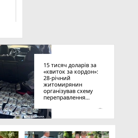
ниць
15 тисяч доларів за
«квиток за кордон»:
28-річний
житомирянин
організував схему
рії
переправлення
оків
чоловіків призовного
віку за межі країни
photo_camera