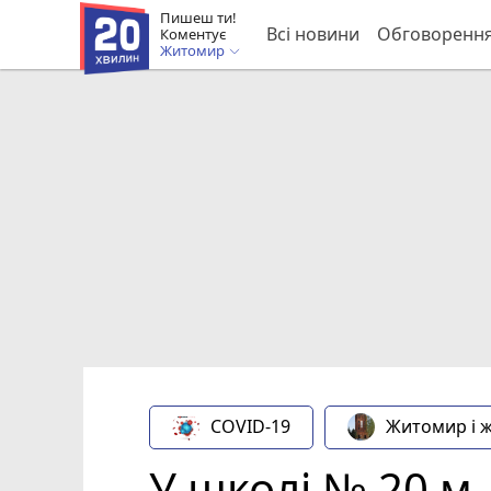
Пишеш ти!
Всі новини
Обговоренн
Коментує
Житомир
COVID-19
Житомир і 
У школі № 20 м.