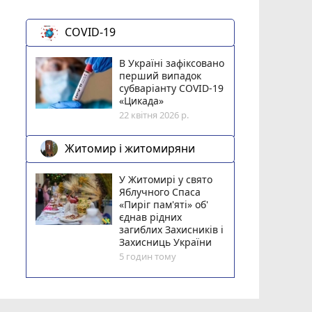
COVID-19
В Україні зафіксовано
перший випадок
субваріанту COVID-19
«Цикада»
22 квітня 2026 р.
Житомир і житомиряни
У Житомирі у свято
Яблучного Спаса
«Пиріг пам'яті» об'
єднав рідних
загиблих Захисників і
Захисниць України
5 годин тому