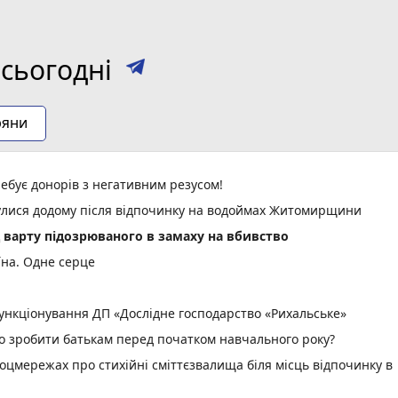
сьогодні
ряни
ебує донорів з негативним резусом!
нулися додому після відпочинку на водоймах Житомирщини
д варту підозрюваного в замаху на вбивство
їна. Одне серце
нкціонування ДП «Дослідне господарство «Рихальське»
но зробити батькам перед початком навчального року?
оцмережах про стихійні сміттєзвалища біля місць відпочинку в