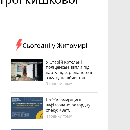
Сьогодні у Житомирі
У Старій Котельні
поліцейські взяли під
варту підозрюваного в
замаху на вбивство
3 години тому
Н️а Житомирщині
зафіксовано рекордну
спеку: +38°C
4 години тому