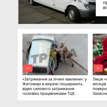
п
в
в
в
ий зник
и
mode_comment
mode_comment
11
6
«Затримання за лічені хвилини»: у
Лише че
Житомирі в мережі поширюють
місяців
відео силового затримання
поверну
чоловіка працівниками ТЦК.
Захисн
ВІДЕО
play_circle_filled