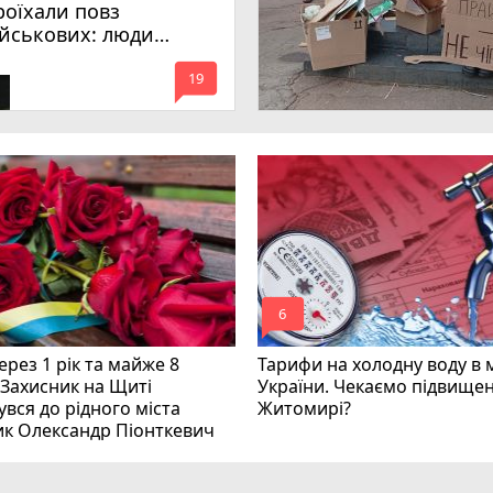
роїхали повз
ійськових: люди
имагають покарати
mode_comment
инних
19
mode_comment
6
рез 1 рік та майже 8
Тарифи на холодну воду в 
 Захисник на Щиті
України. Чекаємо підвищен
вся до рідного міста
Житомирі?
ик Олександр Піонткевич