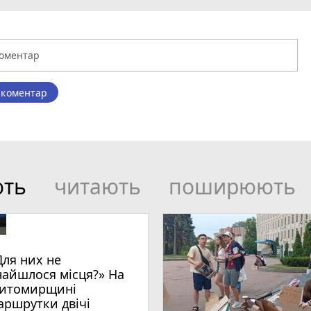
 коментар
ють
читають
поширюють
Для них не
найшлося місця?» На
итомирщині
аршрутки двічі