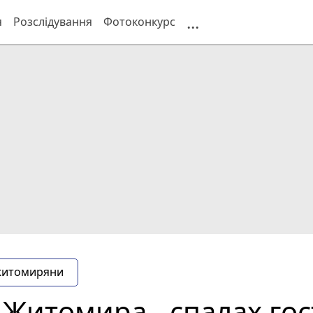
...
я
Розслідування
Фотоконкурс
житомиряни
 Житомира - спалах го