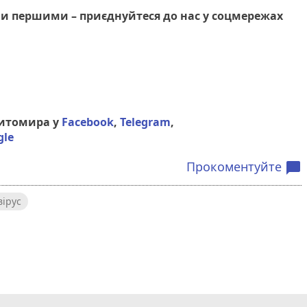
и першими – приєднуйтеся до нас у соцмережах
Житомира у
Facebook
,
Telegram
,
gle
Прокоментуйте
chat_bubble
ірус