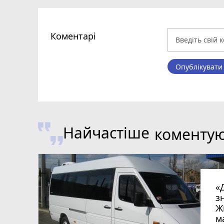
Коментарі
Опублікувати
Найчастіше
коменту
«
з
Ж
м