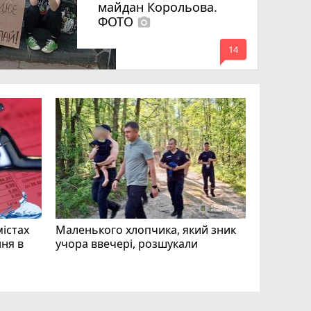
майдан Корольова.
ФОТО
photo_camera
mode_comment
14
«Затриман
Житомир
відео си
чоловіка
ВІДЕО
play_circle_filled
mode_comment
11
містах
Маленького хлопчика, який зник
ня в
учора ввечері, розшукали