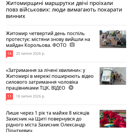
Житомирщині маршрутки двічі проїхали
17 липня 2026 р.
повз військових: люди вимагають покарати
винних
Житомир четвертий день поспіль
протестує: містяни знову вийшли на
майдан Корольова. ФОТО
photo_camera
14
20 липня 2026 р.
«Затримання за лічені хвилини»: у
Житомирі в мережі поширюють відео
силового затримання чоловіка
працівниками ТЦК. ВІДЕО
play_circle_filled
11
18 липня 2026 р.
Лише через 1 рік та майже 8 місяців
Захисник на Щиті повернувся до
рідного міста Захисник Олександр
Піонткевич