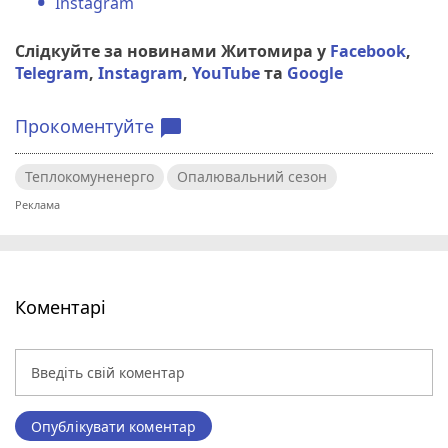
Instagram
Слідкуйте за новинами Житомира у
Facebook
,
Telegram
,
Instagram
,
YouTube
та
Google
Прокоментуйте
chat_bubble
Теплокомуненерго
Опалювальний сезон
Коментарі
Опублікувати коментар