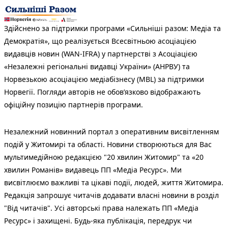
Здійснено за підтримки програми «Сильніші разом: Медіа та
Демократія», що реалізується Всесвітньою асоціацією
видавців новин (WAN-IFRA) у партнерстві з Асоціацією
«Незалежні регіональні видавці України» (АНРВУ) та
Норвезькою асоціацією медіабізнесу (MBL) за підтримки
Норвегії. Погляди авторів не обов’язково відображають
офіційну позицію партнерів програми.
Незалежний новинний портал з оперативним висвітленням
подій у Житомирі та області. Новини створюються для Вас
мультимедійною редакцією "20 хвилин Житомир" та «20
хвилин Романів» видавець ПП «Медіа Ресурс». Ми
висвітлюємо важливі та цікаві події, людей, життя Житомира.
Редакція запрошує читачів додавати власні новини в розділ
"Від читачів". Усі авторські права належать ПП «Медіа
Ресурс» і захищені. Будь-яка публiкацiя, передрук чи