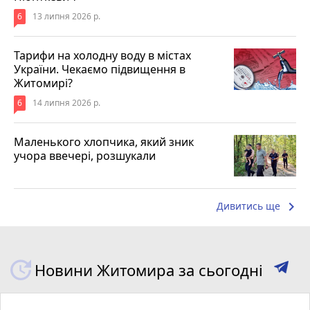
6
13 липня 2026 р.
Тарифи на холодну воду в містах
України. Чекаємо підвищення в
Житомирі?
6
14 липня 2026 р.
Маленького хлопчика, який зник
учора ввечері, розшукали
keyboard_arrow_right
Дивитись ще
Новини Житомира за сьогодні