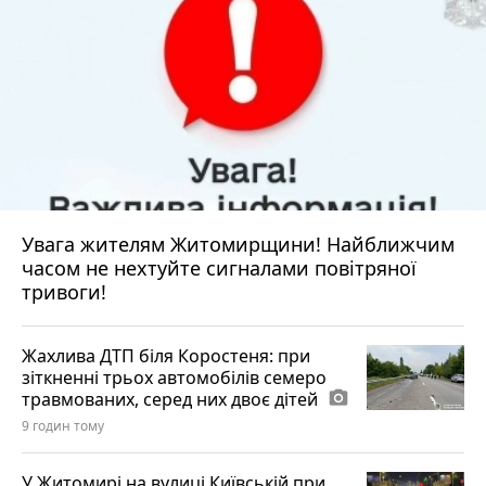
Увага жителям Житомирщини! Найближчим
часом не нехтуйте сигналами повітряної
тривоги!
Жахлива ДТП біля Коростеня: при
зіткненні трьох автомобілів семеро
травмованих, серед них двоє дітей
photo_camera
9 годин тому
У Житомирі на вулиці Київській при