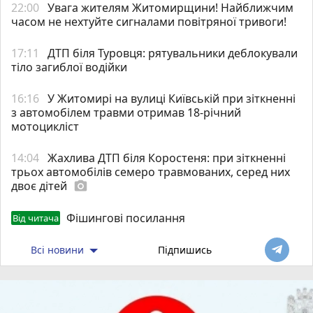
22:00
Увага жителям Житомирщини! Найближчим
часом не нехтуйте сигналами повітряної тривоги!
17:11
ДТП біля Туровця: рятувальники деблокували
тіло загиблої водійки
16:16
У Житомирі на вулиці Київській при зіткненні
з автомобілем травми отримав 18-річний
мотоцикліст
14:04
Жахлива ДТП біля Коростеня: при зіткненні
трьох автомобілів семеро травмованих, серед них
двоє дітей
photo_camera
Фішингові посилання
Від читача
Всі новини
Підпишись