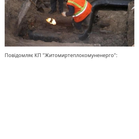
Повідомляє КП "Житомиртеплокомуненерго":