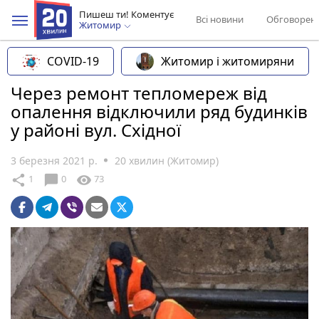
Пишеш ти! Коментує
Всі новини
Обговорен
Житомир
COVID-19
Житомир і житомиряни
Через ремонт тепломереж від
опалення відключили ряд будинків
у районі вул. Східної
3 березня 2021 р.
20 хвилин (Житомир)
chat_bubble
share
visibility
1
0
73