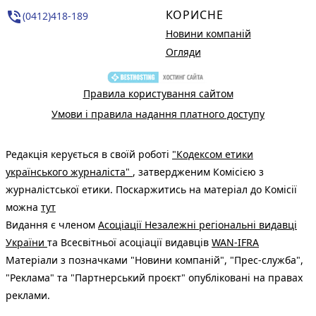
КОРИСНЕ
phone_in_talk
(0412)418-189
Новини компаній
Огляди
Правила користування сайтом
Умови і правила надання платного доступу
Редакція керується в своїй роботі
"Кодексом етики
українського журналіста"
, затвердженим Комісією з
журналістської етики. Поскаржитись на матеріал до Комісії
можна
тут
Видання є членом
Асоціації Незалежні регіональні видавці
України
та Всесвітньої асоціації видавців
WAN-IFRA
Матеріали з позначками "Новини компаній", "Прес-служба",
"Реклама" та "Партнерський проєкт" опубліковані на правах
реклами.