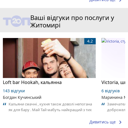
keyboard_arrow_right
Ваші відгуки про послуги у
Житомирі
4.2
Loft bar Hookah, кальянна
143 відгуки
6 відгуків
Богдан Кучинський
Маринина М
Кальяни смачні , кухня також доволі непогана
Замечатель
як для бару . Май Тай мабуть найкращий з тих
доброжела
що я куштував ) . Повернуся до...
коллективо
keyboard_arrow_right
Дивитись ще