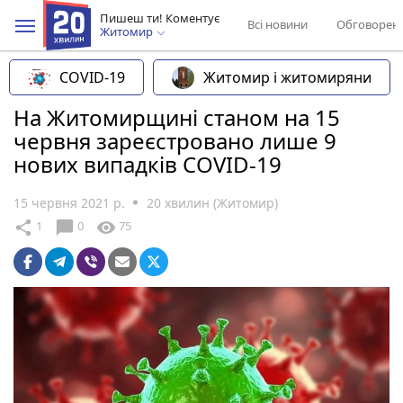
Пишеш ти! Коментує
Всі новини
Обговорен
Житомир
COVID-19
Житомир і житомиряни
На Житомирщині станом на 15
червня зареєстровано лише 9
нових випадків COVID-19
15 червня 2021 р.
20 хвилин (Житомир)
chat_bubble
share
visibility
1
0
75