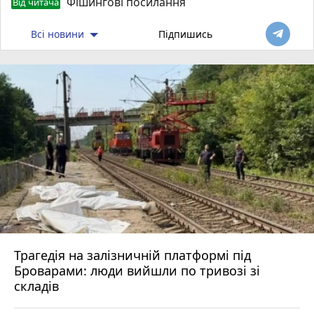
Фішингові посилання
Від читача
Всі новини
Підпишись
Трагедія на залізничній платформі під
Броварами: люди вийшли по тривозі зі
складів