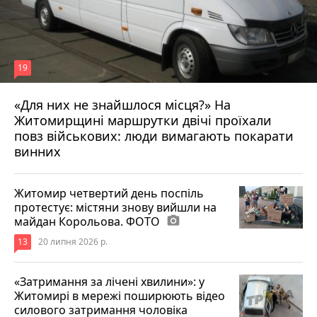
19
«Для них не знайшлося місця?» На
Житомирщині маршрутки двічі проїхали
17 липня 2026 р.
повз військових: люди вимагають покарати
винних
Житомир четвертий день поспіль
протестує: містяни знову вийшли на
майдан Корольова. ФОТО
photo_camera
13
20 липня 2026 р.
«Затримання за лічені хвилини»: у
Житомирі в мережі поширюють відео
силового затримання чоловіка