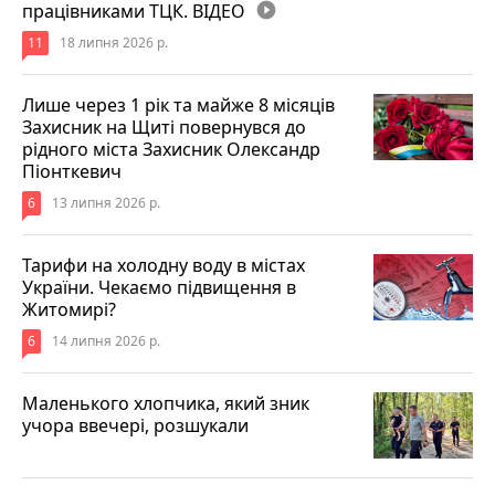
працівниками ТЦК. ВІДЕО
play_circle_filled
11
18 липня 2026 р.
Лише через 1 рік та майже 8 місяців
Захисник на Щиті повернувся до
рідного міста Захисник Олександр
Піонткевич
6
13 липня 2026 р.
Тарифи на холодну воду в містах
України. Чекаємо підвищення в
Житомирі?
6
14 липня 2026 р.
Маленького хлопчика, який зник
учора ввечері, розшукали