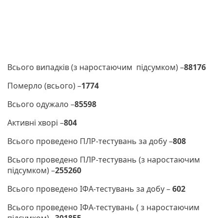
Всього випадків (з наростаючим підсумком) –
88176
Померло (всього) –
1774
Всього одужало –
85598
Активні хворі –
804
Всього проведено ПЛР-тестувань за добу –
808
Всього проведено ПЛР-тестувань (з наростаючим
підсумком) –
255260
Всього проведено ІФА-тестувань за добу –
602
Всього проведено ІФА-тестувань ( з наростаючим
підсумком) –
301855