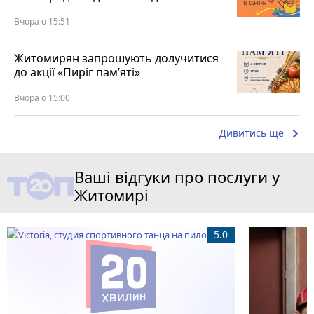
Вчора о 15:51
Житомирян запрошують долучитися
до акції «Пиріг пам’яті»
Вчора о 15:00
keyboard_arrow_right
Дивитись ще
Ваші відгуки про послуги у
Житомирі
5.0