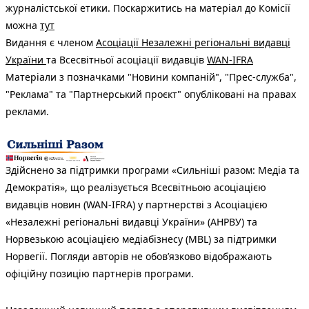
журналістської етики. Поскаржитись на матеріал до Комісії
можна
тут
Видання є членом
Асоціації Незалежні регіональні видавці
України
та Всесвітньої асоціації видавців
WAN-IFRA
Матеріали з позначками "Новини компаній", "Прес-служба",
"Реклама" та "Партнерський проєкт" опубліковані на правах
реклами.
Здійснено за підтримки програми «Сильніші разом: Медіа та
Демократія», що реалізується Всесвітньою асоціацією
видавців новин (WAN-IFRA) у партнерстві з Асоціацією
«Незалежні регіональні видавці України» (АНРВУ) та
Норвезькою асоціацією медіабізнесу (MBL) за підтримки
Норвегії. Погляди авторів не обов’язково відображають
офіційну позицію партнерів програми.