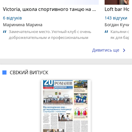
Victoria, школа спортивного танцю на пілоні
Loft bar Ho
6 відгуків
143 відгуки
Маринина Марина
Богдан Кучи
Замечательное место. Уютный клуб с очень
Кальяни сма
доброжелательным и профессиональным
як для бару
коллективом.
що я куштув
keyboard_arrow_right
Дивитись ще
СВІЖИЙ ВИПУСК