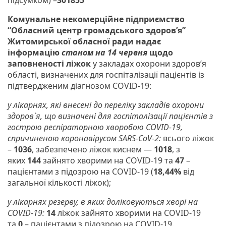
Комунальне некомерційне підприємство
“Обласний центр громадського здоров’я”
Житомирської обласної ради
надає
інформацію
станом на 14 червня
щодо
заповненості ліжок
у закладах охорони здоров’я
області, визначених для госпіталізації пацієнтів із
підтвердженим діагнозом COVID-19:
у лікарнях, які внесені до переліку закладів охорони
здоров`я, що визначені для госпіталізації пацієнтів з
гострою респіраторною хворобою COVID-19,
спричиненою коронавірусом SARS-CoV-2:
всього ліжок
–
1036
, забезпечено ліжок киснем —
1018
, з
яких
144
зайнято хворими на COVID-19 та
47
–
пацієнтами з підозрою на COVID-19 (
18,44%
від
загальної кількості ліжок);
у лікарнях резерву, в яких доліковуються хворі на
COVID-19:
14
ліжок зайнято хворими на COVID-19
та
0
– пацієнтами з підозрою на COVID-19.