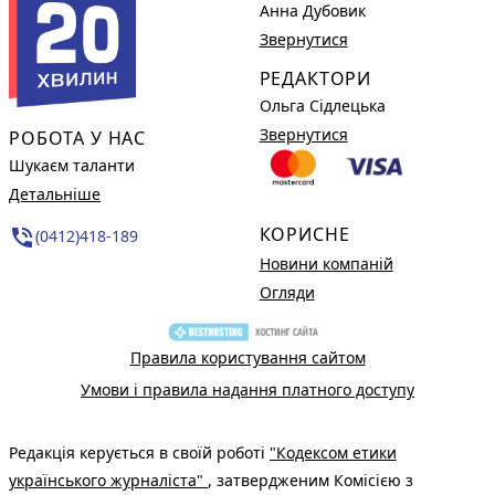
Анна Дубовик
Звернутися
РЕДАКТОРИ
Ольга Сідлецька
Звернутися
РОБОТА У НАС
Шукаєм таланти
Детальніше
КОРИСНЕ
phone_in_talk
(0412)418-189
Новини компаній
Огляди
Правила користування сайтом
Умови і правила надання платного доступу
Редакція керується в своїй роботі
"Кодексом етики
українського журналіста"
, затвердженим Комісією з