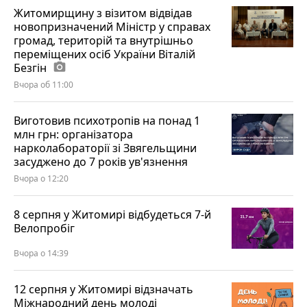
Житомирщину з візитом відвідав
новопризначений Міністр у справах
громад, територій та внутрішньо
переміщених осіб України Віталій
Безгін
photo_camera
Вчора об 11:00
Виготовив психотропів на понад 1
млн грн: організатора
нарколабораторії зі Звягельщини
засуджено до 7 років ув'язнення
Вчора о 12:20
8 серпня у Житомирі відбудеться 7-й
Велопробіг
Вчора о 14:39
12 серпня у Житомирі відзначать
Міжнародний день молоді