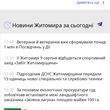
keyboard_arrow_right
Дивитись ще
Новини Житомира за сьогодні
17:54
Ветерани й ветеранки вже сформували понад
1 млн е-Посвідчень у Дії
17:31
У Житомирі 9 серпня відбудеться спортивний
захід «Забіг Житомирщина»
17:00
Підрозділам ДСНС Житомирщини передали
15 одиниць нової спеціальної та службової техніки
16:39
За позовом екологічної прокуратури суд
зобов’язав встановити межі ландшафтного
заказника «Зелена лагуна» площею майже 100 га