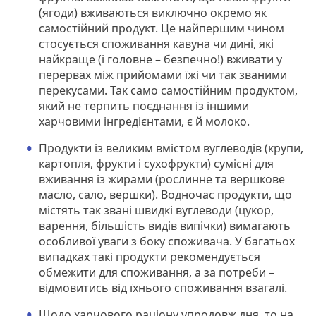
(ягоди) вживаються виключно окремо як
самостійний продукт. Це найпершим чином
стосується споживання кавуна чи дині, які
найкраще (і головне – безпечно!) вживати у
перервах між прийомами їжі чи так званими
перекусами. Так само самостійним продуктом,
який не терпить поєднання із іншими
харчовими інгредієнтами, є й молоко.
Продукти із великим вмістом вуглеводів (крупи,
картопля, фрукти і сухофрукти) сумісні для
вживання із жирами (рослинне та вершкове
масло, сало, вершки). Водночас продукти, що
містять так звані швидкі вуглеводи (цукор,
варення, більшість видів випічки) вимагають
особливої уваги з боку споживача. У багатьох
випадках такі продукти рекомендується
обмежити для споживання, а за потреби –
відмовитись від їхнього споживання взагалі.
Щодо харчового раціону упродовж дня, то на