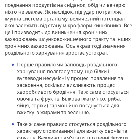
поєднання продуктів на сніданок, обід чи вечерю
ніхто не зважає. Як наслідок, під удар потрапляє
імунна система організму, величезний потенціал
якої залежить від стану мікрофлори кишківника. Все
це і призводить до виникнення хронічних
захворювань шлунково-кишечного тракту та інших
хронічних захворювань. Ось якраз тоді значення
роздільного харчування зростає устократ.
Перше правило чи заповідь роздільного
харчування полягає у тому, що білки і
вуглеводи несумісні у процесі травлення та
засвоєння, оскільки викликають процес
хворобливого бродіння. Те ж саме стосується
овочів та фруктів. Білкова їжа (м'ясо, риба,
яйця, горіхи) гармонійно поєднується для
вжитку із жирами та зеленню.
Таке ж саме правило стосується роздільного
характеру споживання і для вжитку овочів та
фруктів. Важливо пам’ятати, що певні фрукти