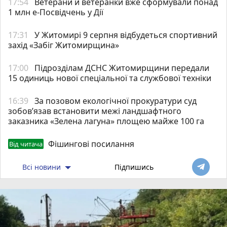
17:54
Ветерани й ветеранки вже сформували понад
1 млн е-Посвідчень у Дії
17:31
У Житомирі 9 серпня відбудеться спортивний
захід «Забіг Житомирщина»
17:00
Підрозділам ДСНС Житомирщини передали
15 одиниць нової спеціальної та службової техніки
16:39
За позовом екологічної прокуратури суд
зобов’язав встановити межі ландшафтного
заказника «Зелена лагуна» площею майже 100 га
Фішингові посилання
Від читача
Всі новини
Підпишись