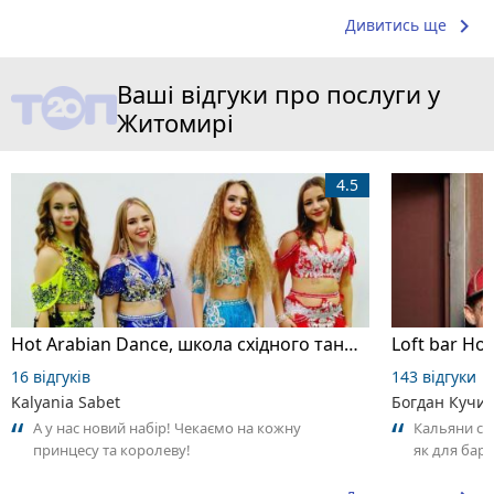
keyboard_arrow_right
Дивитись ще
Ваші відгуки про послуги у
Житомирі
4.5
Hot Arabian Dance, школа східного танцю
Loft bar Ho
16 відгуків
143 відгуки
Kalyania Sabet
Богдан Кучи
А у нас новий набір! Чекаємо на кожну
Кальяни сма
принцесу та королеву!
як для бару
що я куштув