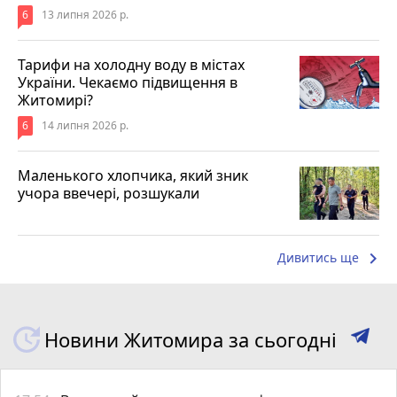
6
13 липня 2026 р.
Тарифи на холодну воду в містах
України. Чекаємо підвищення в
Житомирі?
6
14 липня 2026 р.
Маленького хлопчика, який зник
учора ввечері, розшукали
keyboard_arrow_right
Дивитись ще
Новини Житомира за сьогодні