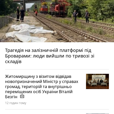
Трагедія на залізничній платформі під
Броварами: люди вийшли по тривозі зі
складів
Житомирщину з візитом відвідав
новопризначений Міністр у справах
громад, територій та внутрішньо
переміщених осіб України Віталій
Безгін
photo_camera
12 годин тому