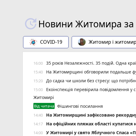
Новини Житомира за 
COVID-19
Житомир і житоми
35 років Незалежності. 35 подій. Одна кра
16:00
На Житомирщині обговорили подальше фу
15:40
До садка чи школи без стресу: що потріб
15:20
Екоінспекція перевірила повідомлення у с
15:00
Житомирі
Від читача
Фішингові посилання
Н️а Житомирщині зафіксовано рекордну 
14:40
На офіційних пляжах області купатися 
14:17
У Житомирі у свято Яблучного Спаса «Пи
14:00