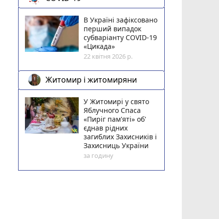
В Україні зафіксовано
перший випадок
субваріанту COVID-19
«Цикада»
22 квітня 2026 р.
Житомир і житомиряни
У Житомирі у свято
Яблучного Спаса
«Пиріг пам'яті» об'
єднав рідних
загиблих Захисників і
Захисниць України
за годину