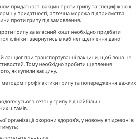
ном придатності вакцин проти грипу та специфікою її
я терміну придатності, аптечна мережа підприємства
цини проти грипу під замовлення.
проти грипу за власний кошт необхідно придбати
поліклініки і звернутись в кабінет щеплення даної
й ланцюг при транспортуванні вакцини, щоб вона не
астивостей. Тому необхідно зробити щеплення
ого, як купили вакцину.
м методом профілактики грипу та попередження важких
одовж усього сезону грипу від найбільш
них штамів.
ої організації охорони здоров’я, у новому епідсезоні в
тимуть:
/45/2015(H1N1)pdm09;