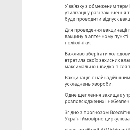
У зв’язку з обмеженим термі
утилізації у разі закінченн
буде проводити відпуск вак
Для проведення вакцинації 
вакцину в аптечному пункті 
поліклініки.
Важливо зберігати холодови
втратила своїх захисних вл
максимально швидко після т
Вакцинація є найнадійніши
ускладнень хвороби.
Одне щеплення захищає упр
розповсюджених і небезпеч
Згідно з прогнозом Всесвітнь
Україні ймовірно циркулюва
вірус, подібний A/Michigan