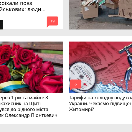
роїхали повз
ійськових: люди
имагають покарати
mode_comment
инних
19
mode_comment
6
рез 1 рік та майже 8
Тарифи на холодну воду в 
 Захисник на Щиті
України. Чекаємо підвищен
вся до рідного міста
Житомирі?
ик Олександр Піонткевич