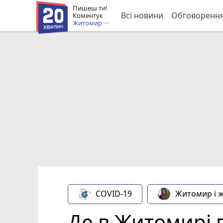
Пишеш ти!
Всі новини
Обговоренн
Коментує
Житомир
COVID-19
Житомир і 
Де в Житомирі 