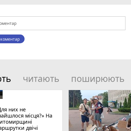
 коментар
ють
читають
поширюють
Для них не
найшлося місця?» На
итомирщині
аршрутки двічі