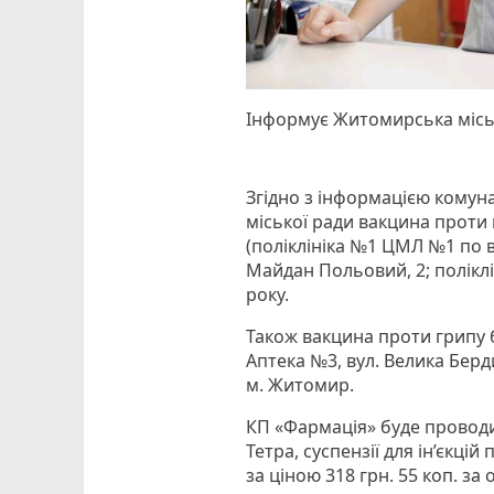
Інформує Житомирська місь
Згідно з інформацією кому
міської ради вакцина проти 
(поліклініка №1 ЦМЛ №1 по в
Майдан Польовий, 2; поліклі
року.
Також вакцина проти грипу б
Аптека №3, вул. Велика Бердич
м. Житомир.
КП «Фармація» буде проводи
Тетра, суспензії для ін’єкці
за ціною 318 грн. 55 коп. за 