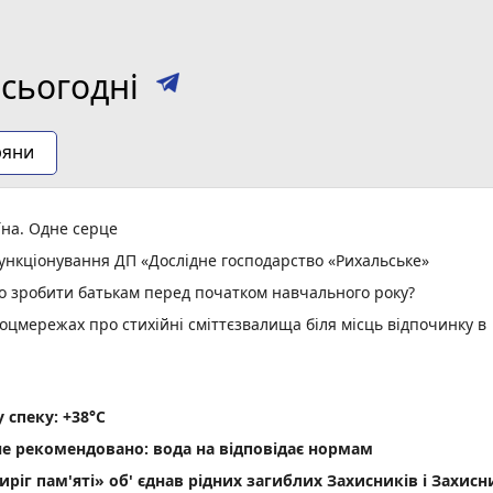
сьогодні
ряни
їна. Одне серце
нкціонування ДП «Дослідне господарство «Рихальське»
но зробити батькам перед початком навчального року?
оцмережах про стихійні сміттєзвалища біля місць відпочинку в
спеку: +38°C
не рекомендовано: вода на відповідає нормам
ріг пам'яті» об' єднав рідних загиблих Захисників і Захис