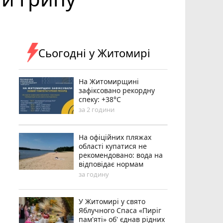
Сьогодні у Житомирі
Н️а Житомирщині
зафіксовано рекордну
спеку: +38°C
за 2 години
На офіційних пляжах
області купатися не
рекомендовано: вода на
відповідає нормам
за годину
У Житомирі у свято
Яблучного Спаса «Пиріг
пам'яті» об' єднав рідних