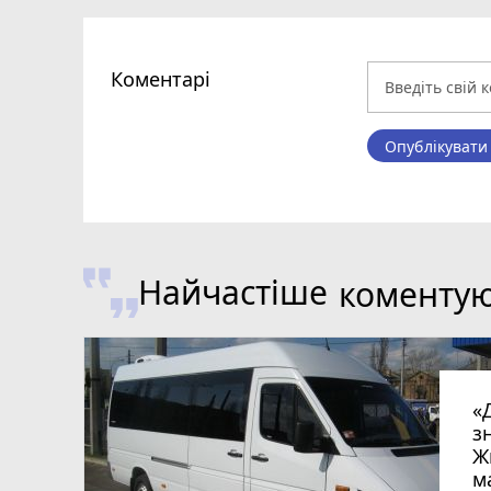
Коментарі
Опублікувати
Найчастіше
коменту
«
з
Ж
м