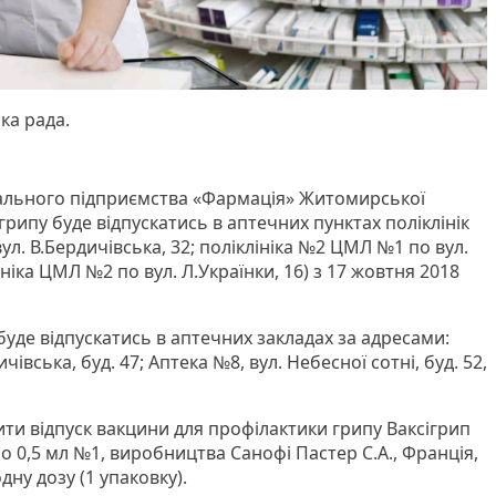
ка рада.
нального підприємства «Фармація» Житомирської
грипу буде відпускатись в аптечних пунктах поліклінік
ул. В.Бердичівська, 32; поліклініка №2 ЦМЛ №1 по вул.
ніка ЦМЛ №2 по вул. Л.Українки, 16) з 17 жовтня 2018
уде відпускатись в аптечних закладах за адресами:
івська, буд. 47; Аптека №8, вул. Небесної сотні, буд. 52,
ти відпуск вакцини для профілактики грипу Ваксігрип
й по 0,5 мл №1, виробництва Санофі Пастер С.А., Франція,
одну дозу (1 упаковку).