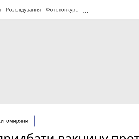
...
я
Розслідування
Фотоконкурс
житомиряни
придбати вакцину прот