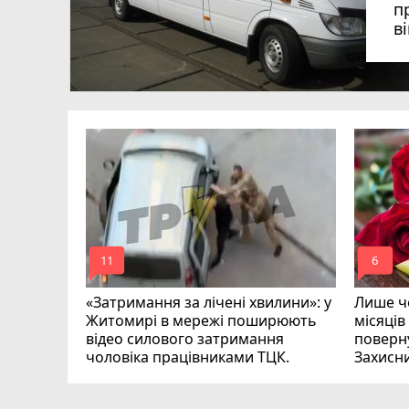
п
в
в
в
ий зник
и
mode_comment
mode_comment
11
6
«Затримання за лічені хвилини»: у
Лише че
Житомирі в мережі поширюють
місяців
відео силового затримання
поверну
чоловіка працівниками ТЦК.
Захисн
ВІДЕО
play_circle_filled