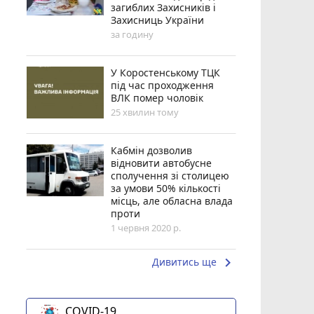
загиблих Захисників і
Захисниць України
за годину
У Коростенському ТЦК
під час проходження
ВЛК помер чоловік
25 хвилин тому
Кабмін дозволив
відновити автобусне
сполучення зі столицею
за умови 50% кількості
місць, але обласна влада
проти
1 червня 2020 р.
keyboard_arrow_right
Дивитись ще
COVID-19