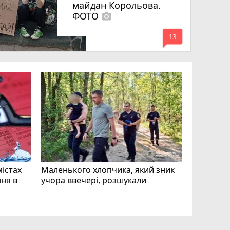
майдан Корольова.
ФОТО
photo_camera
mode_comment
13
«Затриман
Житомир
відео си
чоловіка
ВІДЕО
play_circle_filled
mode_comment
11
містах
Маленького хлопчика, який зник
ня в
учора ввечері, розшукали