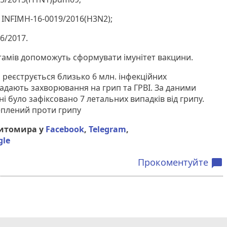
/ INFIMH-16-0019/2016(H3N2);
6/2017.
тамів допоможуть сформувати імунітет вакцини.
 реєструється близько 6 млн. інфекційних
ладають захворювання на грип та ГРВІ. За даними
ні було зафіксовано 7 летальних випадків від грипу.
щеплений проти грипу
Житомира у
Facebook
,
Telegram
,
gle
Прокоментуйте
chat_bubble