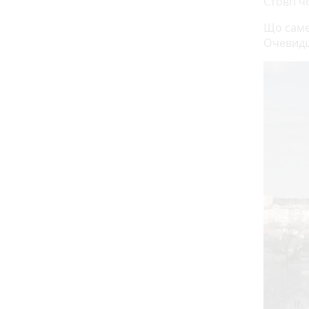
Стовп ч
Що саме
Очевидц