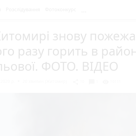
...
я
Розслідування
Фотоконкурс
итомирі знову пожежа
го разу горить в район
ьової. ФОТО. ВІДЕО
 2020 р.
20 хвилин (Житомир)
chat_bubble
share
visibility
10
1
10111