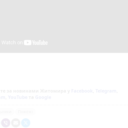
йте за новинами Житомира у
Facebook
,
Telegram
,
ram
,
YouTube
та
Google
ьники
Пожежі