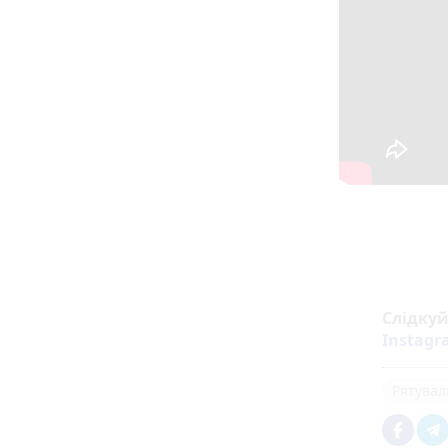
Слідку
Instag
Рятувал