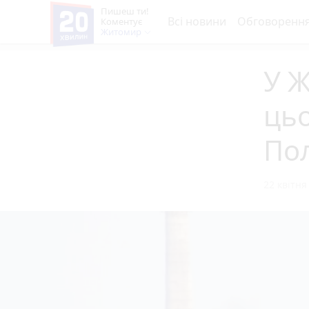
Пишеш ти!
Всі новини
Обговоренн
Коментує
Житомир
У Ж
цьо
Пол
22 квітня