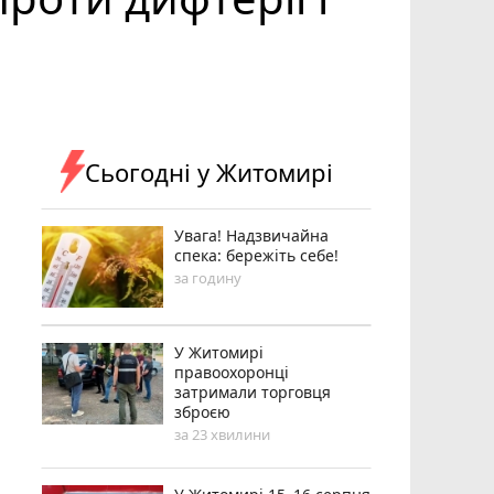
Сьогодні у Житомирі
Увага! Надзвичайна
спека: бережіть себе!
за годину
У Житомирі
правоохоронці
затримали торговця
зброєю
за 23 хвилини