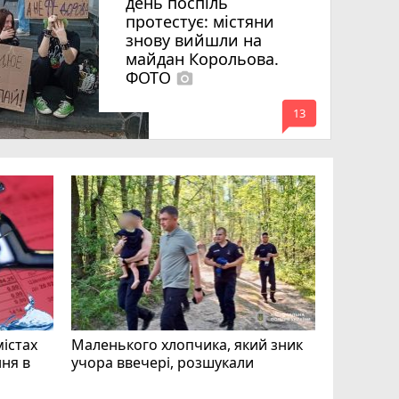
день поспіль
протестує: містяни
знову вийшли на
майдан Корольова.
ФОТО
photo_camera
mode_comment
13
«Затриман
Житомир
відео си
чоловіка
ВІДЕО
play_circle_filled
mode_comment
11
містах
Маленького хлопчика, який зник
ня в
учора ввечері, розшукали