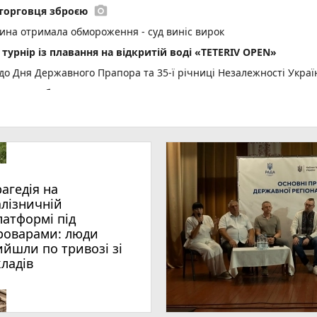
photo_camera
торговця зброєю
тина отримала обмороження - суд виніс вирок
 турнір із плавання на відкритій воді «TETERIV OPEN»
до Дня Державного Прапора та 35-ї річниці Незалежності Украї
онено робити цього дня
6.08.2026 щодо російського вторгнення
не свято, прикмети і погода у Житомирі
ад 1 млн е-Посвідчень у Дії
вний захід «Забіг Житомирщина»
рагедія на
15 одиниць нової спеціальної та службової техніки
алізничній
зобов’язав встановити межі ландшафтного заказника «Зелена ла
латформі під
роварами: люди
ийшли по тривозі зі
емця: травми отримали двоє людей
кладів
и один день - синоптик
рі пройде презентація книги-практикуму психолога