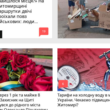
найшлося місця?» На
итомирщині
аршрутки двічі
роїхали повз
ійськових: люди
имагають покарати
mode_comment
инних
19
mode_comment
6
рез 1 рік та майже 8
Тарифи на холодну воду в 
 Захисник на Щиті
України. Чекаємо підвищен
вся до рідного міста
Житомирі?
ик Олександр Піонткевич