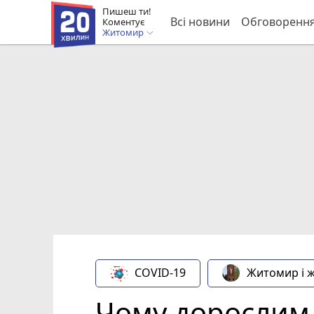
Пишеш ти!
Всі новини
Обговоренн
Коментує
Житомир
COVID-19
Житомир і 
Чому дорослим 