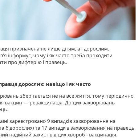
равця призначена не лише дітям, а і дорослим.
’я інформує, чому і як часто треба проходити
ати про дифтерію і правець.
 правця дорослих: навіщо і як часто
орювань зберігається не на все життя, тому періодично
ня вакцин — ревакцинація. До цих захворювань
ець.
країні зареєстровано 9 випадків захворювання на
 та 6 дорослих) та 17 випадків захворювання на правець
иний надійний захист від цих хвороб - вакцинація.