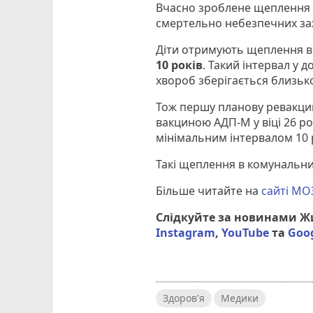
Вчасно зроблене щеплення д
смертельно небезпечних з
Діти отримують щеплення в 2, 
10 років
. Такий інтервал у 
хвороб зберігається близько
Тож першу планову ревакцин
вакциною АДП-М у віці 26 
мінімальним інтервалом 10 
Такі щеплення в комунальни
Більше читайте на
сайті МО
Слідкуйте за новинами 
Instagram
,
YouTube
та
Goo
Здоров'я
Медики