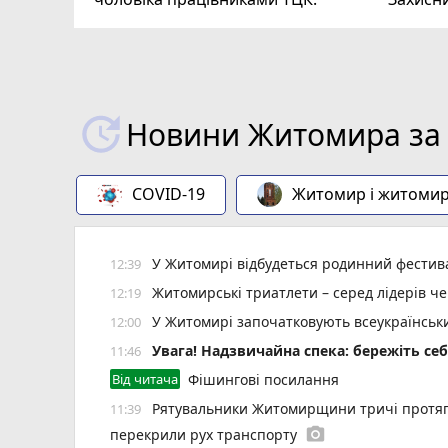
ВІДЕО
play_circle_filled
Новини Житомира за 
COVID-19
Житомир і житоми
У Житомирі відбудеться родинний фестива
12:39
Житомирські триатлети – серед лідерів че
12:19
У Житомирі започатковують всеукраїнський
12:00
Увага! Надзвичайна спека: бережіть себ
11:46
Від читача
Фішингові посилання
Рятувальники Житомирщини тричі протяг
11:39
photo_camera
перекрили рух транспорту