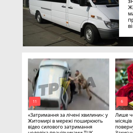
з
Ж
м
п
в
в
в
ий зник
и
mode_comment
mode_comment
11
6
«Затримання за лічені хвилини»: у
Лише че
Житомирі в мережі поширюють
місяців
відео силового затримання
поверну
чоловіка працівниками ТЦК.
Захисн