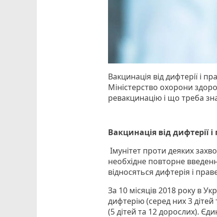
Вакцинація від дифтерії і п
Міністерство охорони здоров
ревакцинацію і що треба зн
Вакцинація від дифтерії і
Імунітет проти деяких захв
необхідне повторне введен
відносяться дифтерія і прав
За 10 місяців 2018 року в У
дифтерію (серед них 3 дітей
(5 дітей та 12 дорослих). Єд