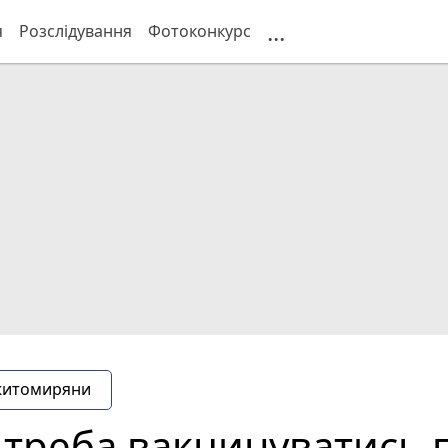
...
я
Розслідування
Фотоконкурс
житомиряни
треба вакцинуватись п