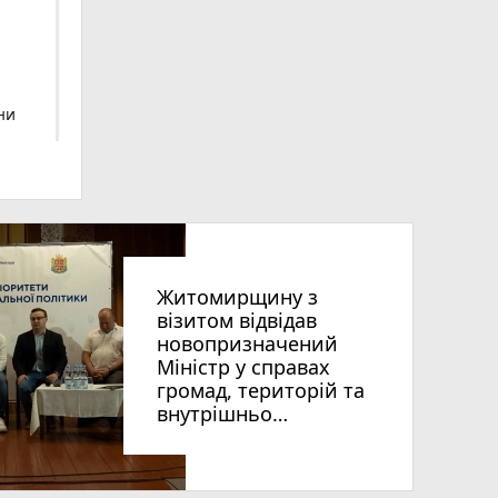
ни
Житомирщину з
візитом відвідав
гуна»
новопризначений
Міністр у справах
громад, територій та
внутрішньо
переміщених осіб
України Віталій Безгін
photo_camera