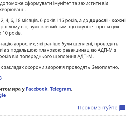
опоможе сформувати імунітет та захистити від
ахворювань.
4, 6, 18 місяців, 6 років і 16 років, а до
дорослі - кожні
дорослому віці зумовлений тим, що імунітет проти цих
 10 років.
ацію дорослих, які раніше були щеплені, проводять
років з подальшою плановою ревакцинацією АДП-М з
років від попереднього щеплення АДП-М.
х закладах охорони здоров’я проводять безоплатно.
З
.
Житомира у
Facebook
,
Telegram
,
gle
Прокоментуйте
chat_bubble