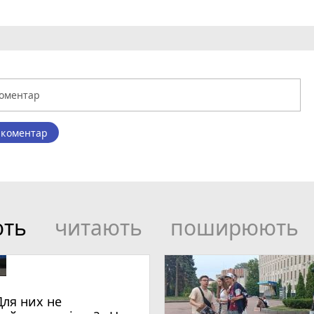
 коментар
ють
читають
поширюють
Для них не