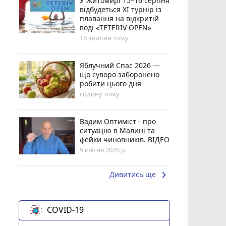
У Житомирі 15–16 серпня
відбудеться XI турнір із
плавання на відкритій
воді «TETERIV OPEN»
18 хвилин тому
Яблучний Спас 2026 —
що суворо заборонено
робити цього дня
годину тому
Вадим Оптиміст - про
ситуацію в Малині та
фейки чиновників. ВІДЕО
9 квітня 2020 р.
keyboard_arrow_right
Дивитись ще
COVID-19