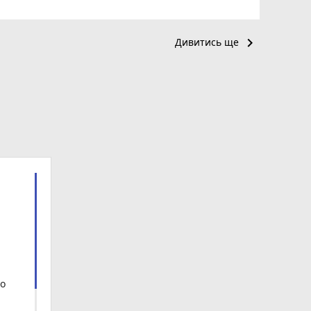
keyboard_arrow_right
Дивитись ще
що