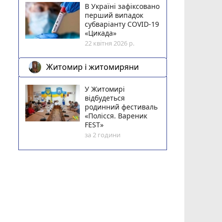
В Україні зафіксовано
перший випадок
субваріанту COVID-19
«Цикада»
22 квітня 2026 р.
Житомир і житомиряни
У Житомирі
відбудеться
родинний фестиваль
«Полісся. Вареник
FEST»
за 2 години