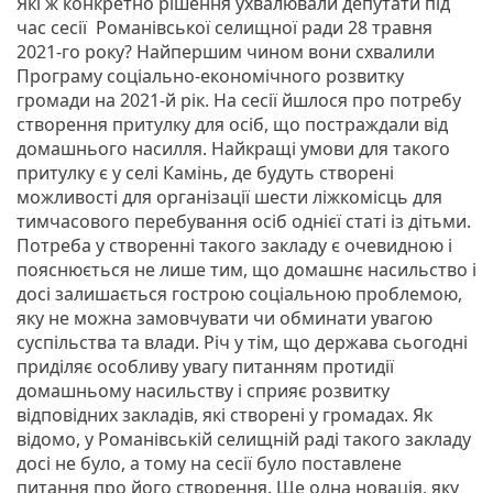
Які ж конкретно рішення ухвалювали депутати під
час сесії Романівської селищної ради 28 травня
2021-го року? Найпершим чином вони схвалили
Програму соціально-економічного розвитку
громади на 2021-й рік. На сесії йшлося про потребу
створення притулку для осіб, що постраждали від
домашнього насилля. Найкращі умови для такого
притулку є у селі Камінь, де будуть створені
можливості для організації шести ліжкомісць для
тимчасового перебування осіб однієї статі із дітьми.
Потреба у створенні такого закладу є очевидною і
пояснюється не лише тим, що домашнє насильство і
досі залишається гострою соціальною проблемою,
яку не можна замовчувати чи обминати увагою
суспільства та влади. Річ у тім, що держава сьогодні
приділяє особливу увагу питанням протидії
домашньому насильству і сприяє розвитку
відповідних закладів, які створені у громадах. Як
відомо, у Романівській селищній раді такого закладу
досі не було, а тому на сесії було поставлене
питання про його створення. Ще одна новація, яку