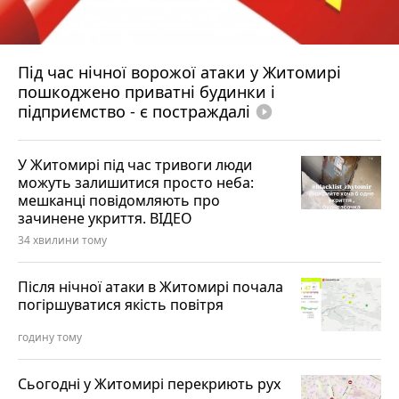
Під час нічної ворожої атаки у Житомирі
пошкоджено приватні будинки і
підприємство - є постраждалі
play_circle_filled
У Житомирі під час тривоги люди
можуть залишитися просто неба:
мешканці повідомляють про
зачинене укриття. ВІДЕО
34 хвилини тому
Після нічної атаки в Житомирі почала
погіршуватися якість повітря
годину тому
Сьогодні у Житомирі перекриють рух