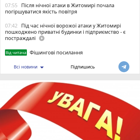
07:55
Після нічної атаки в Житомирі почала
погіршуватися якість повітря
07:42
Під час нічної ворожої атаки у Житомирі
пошкоджено приватні будинки і підприємство - є
постраждалі
play_circle_filled
Фішингові посилання
Від читача
Всі новини
Підпишись