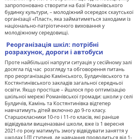
запропоновано створити на базі Романівського
будинку культури, – молодіжний осередок скаутської
організації «Пласт», яка займатиметься заходами із
національно-патріотичного виховання у
молодіжному середовищі.
Реорганізація шкіл: потрібні
розрахунок, дороги і автобуси
Проте найбільшої напруги ситуація у сесійному залі
досягла під час розгляду та обговорення питань
про реорганізацію Камінського, Булдичівського та
Костянтинівського закладів загальної середньої
освіти. Якщо простіше – йшлося про оптимізацію
шкільної мережі Романівської громади: школи у селі
Булдичів, Камінь та Костянтинівка відтепер
навчатимуть дітей включно до 9-го класу.
Старшокласники 10-го і 11-го класів, які раніше
відвідували вищеназвані школи, вже із 1 вересня
2021-го року матимуть змогу відвідувати заняття у
школах І-ІІІ ступеня, де навчання проводиться від 1-