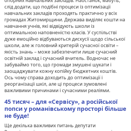
опорних навчальних закладів. Наостанок, мабуть,
слід додати, що подібні процеси із оптимізації
навчальних закладів проходять практично у всіх
громадах Житомирщини. Держава виділяє кошти на
навчання учнів, які відвідують школи із
оптимальною наповненістю класів. У суспільстві
дуже емоційно відбуваються дискусії щодо сільської
школи, але ж головний критерій сучасної освіти –
якість знань – може забезпечити лише сучасний
освітній заклад і сучасний вчитель. Водночас не
забуваймо того, що громади змушені шукати і
заощаджувати кожну копійку бюджетних коштів.
Ось чому справа доходить до оптимізації і
реорганізації шкіл, але ці процеси зумовлені
важливими причинами і сучасними реаліями.
45 тисяч – для «Сервісу», а російської
попси у романівському просторі більше
не буде!
Ще декілька важливих питань депутати