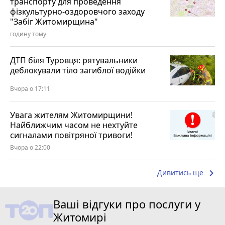
транспорту для проведення
фізкультурно-оздоровчого заходу
"Забіг Житомирщина"
годину тому
ДТП біля Туровця: рятувальники
деблокували тіло загиблої водійки
Вчора о 17:11
Увага жителям Житомирщини!
Найближчим часом не нехтуйте
сигналами повітряної тривоги!
Вчора о 22:00
keyboard_arrow_right
Дивитись ще
Ваші відгуки про послуги у
Житомирі