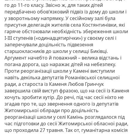
го до 11-го класу. Звісно ж, для таких дітей
передбачено обов’язковий підвіз із дому до школи і
у зворотньому напрямку. У сесійному залі була
присутня делегація жителів села Костянтинівки, які
гаряче обстоювали необхідність збереження школи
І-ІІІ ступенів («одинадцятирічки») у своєму селі і
заперечували доцільність підвезення
старшокласників до школи у селищі Биківці.
Аргумент начебто й поважний – велика відстань і
погана дорога, що наражає дітей на небезпеку.
Проти реорганізації школи у Камені виступили
навіть декілька депутатів Романівської селищної
ради, а староста із Каменя Любов Гринчук
завершила свій виступ фразою, що на сесії із Каменя
хочуть зробити хутір. До речі, під час сесії ніхто не
згадав про те, що звернення одного із депутатів
Житомирської облради про доцільність
реорганізації школи у селі Камінь розглядалося під
час підготовки до сесії Житомирської обласної ради,
що проходила 27 травня. Так от, гуманітарна комісія