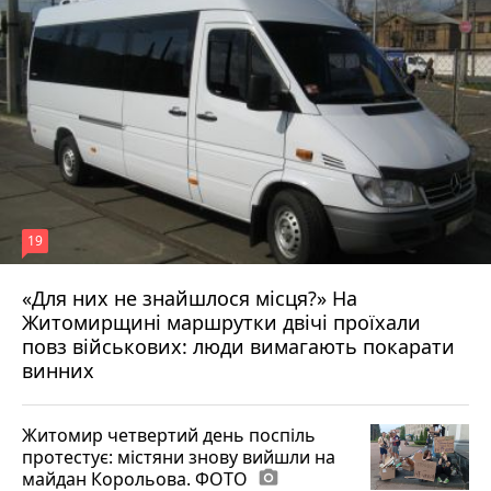
19
«Для них не знайшлося місця?» На
Житомирщині маршрутки двічі проїхали
17 липня 2026 р.
повз військових: люди вимагають покарати
винних
Житомир четвертий день поспіль
протестує: містяни знову вийшли на
майдан Корольова. ФОТО
photo_camera