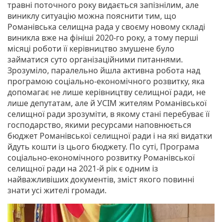
травні поточного року видається запізнілим, але
виниклу ситуацію можна пояснити тим, що
Романівська селищна рада у своєму новому складі
виникла вже на фініші 2020-го року, а тому перші
місяці роботи її керівництво змушене було
займатися суто організаційними питаннями.
Зрозуміло, паралельно йшла активна робота над
програмою соціально-економічного розвитку, яка
допомагає не лише керівництву селищної ради, не
лише депутатам, але й УСІМ жителям Романівської
селищної ради зрозуміти, в якому стані перебуває її
господарство, якими ресурсами наповнюється
бюджет Романівської селищної ради і на які видатки
йдуть кошти із цього бюджету. По суті, Програма
соціально-економічного розвитку Романівської
селищної ради на 2021-й рік є одним із
найважливіших документів, зміст якого повинні
знати усі жителі громади.