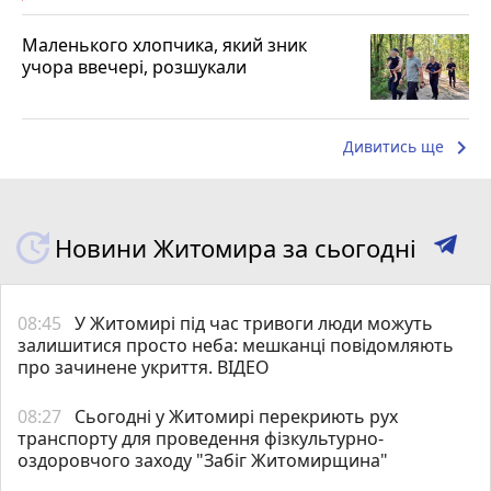
Маленького хлопчика, який зник
учора ввечері, розшукали
keyboard_arrow_right
Дивитись ще
Новини Житомира за сьогодні
08:45
У Житомирі під час тривоги люди можуть
залишитися просто неба: мешканці повідомляють
про зачинене укриття. ВІДЕО
08:27
Сьогодні у Житомирі перекриють рух
транспорту для проведення фізкультурно-
оздоровчого заходу "Забіг Житомирщина"