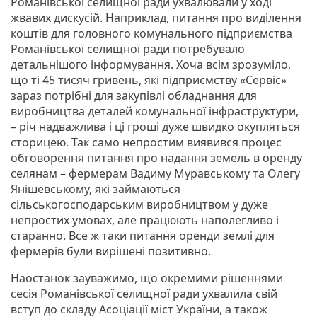
Романівської селищної ради ухвалювали у ході
жвавих дискусій. Наприклад, питання про виділення
коштів для головного комунального підприємства
Романівської селищної ради потребувало
детальнішого інформування. Хоча всім зрозуміло,
що ті 45 тисяч гривень, які підприємству «Сервіс»
зараз потрібні для закупівлі обладнання для
виробництва деталей комунальної інфраструктури,
– річ надважлива і ці гроші дуже швидко окупляться
сторицею. Так само непростим виявився процес
обговорення питання про надання земель в оренду
селянам – фермерам Вадиму Муравському та Олегу
Янішевському, які займаються
сільськогосподарським виробництвом у дуже
непростих умовах, але працюють наполегливо і
старанно. Все ж таки питання оренди землі для
фермерів були вирішені позитивно.
Наостанок зауважимо, що окремими рішеннями
сесія Романівської селищної ради ухвалила свій
вступ до складу Асоціації міст України, а також