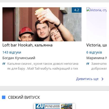
4.2
Loft bar Hookah, кальянна
143 відгуки
6 відгуків
Богдан Кучинський
Маринина М
Кальяни смачні , кухня також доволі непогана
Замечатель
як для бару . Май Тай мабуть найкращий з тих
доброжела
що я куштував ) . Повернуся до...
коллективо
keyboard_arrow_right
Дивитись ще
СВІЖИЙ ВИПУСК