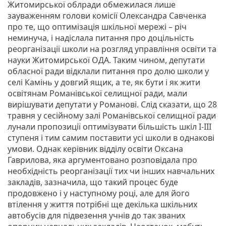
Житомирської облради обмежилася лише
зауваженням голови комісії Олександра Савченка
про те, що оптимізація шкільної мережі – річ
неминуча, і надіслала питання про доцільність
реорганізації школи на розгляд управління освіти та
науки Житомирської ОДА. Таким чином, депутати
обласної ради відклали питання про долю школи у
селі Камінь у довгий ящик, а те, як бути і як жити
освітянам Романівської селищної ради, мали
вирішувати депутати у Романові. Слід сказати, що 28
травня у сесійному залі Романівської селищної ради
лунали пропозиції оптимізувати більшість шкіл I-III
ступеня і тим самим поставити усі школи в однакові
умови. Однак керівник відділу освіти Оксана
Гаврилова, яка аргументовано розповідала про
необхідність реорганізації тих чи інших навчальних
закладів, зазначила, що такий процес буде
продовжено і у наступному році, але для його
втілення у життя потрібні ще декілька шкільних
автобусів для підвезення учнів до так званих