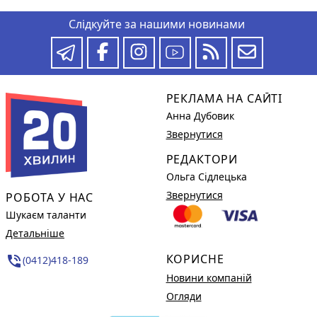
Слідкуйте за нашими новинами
РЕКЛАМА НА САЙТІ
Анна Дубовик
Звернутися
РЕДАКТОРИ
Ольга Сідлецька
Звернутися
РОБОТА У НАС
Шукаєм таланти
Детальніше
КОРИСНЕ
phone_in_talk
(0412)418-189
Новини компаній
Огляди