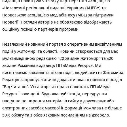
видавців новин (WAN-IFRA) у партнерстві з Асоціацією
«Незалежні регіональні видавці України» (АНРВУ) та
Норвезькою асоціацією медіабізнесу (MBL) за підтримки
Норвегії. Погляди авторів не обов’язково відображають
офіційну позицію партнерів програми.
Незалежний новинний портал з оперативним висвітленням
подій у Житомирі та області. Новини створюються для Вас
мультимедійною редакцією "20 хвилин Житомир" та «20
хвилин Романів» видавець ПП «Медіа Ресурс». Ми
висвітлюємо важливі та цікаві події, людей, життя Житомира.
Редакція запрошує читачів додавати власні новини в розділ
"Від читачів". Усі авторські права належать ПП «Медіа
Ресурс» і захищені. Будь-яка публiкацiя, передрук чи
наступне поширення матеріалів сайту у друкованих або
електронних засобах масової інформації можлива не більше
50% обсягу та з обов'язковим посиланням на джерело.