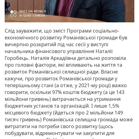
Слід зауважити, що зміст Програми соціально-
економічного розвитку Романівської громади був
вичерпно розкритий під час сесії у виступі
начальника фінансового управління Наталії
Горобець. Наталія Аркадіївна детально розповіла
про головні фактори, які впливають на життя та
розвиток Романівської селищної ради. Власне
кажучи, про розвиток Романівської громади у
теперішньому стані (а отже, у 2021-му році) важко
говорити, оскільки 97% коштів бюджету (а це 143
мільйони гривень) витрачається на утримання
бюджетних установ та організацій. І лише 1,5%
місцевого бюджету (йдеться про 2 мільйони 149
тисяч гривень) Романівська селищна громада може
витратити на потреби свого розвитку (щось
побудувати, відремонтувати чи закупити для