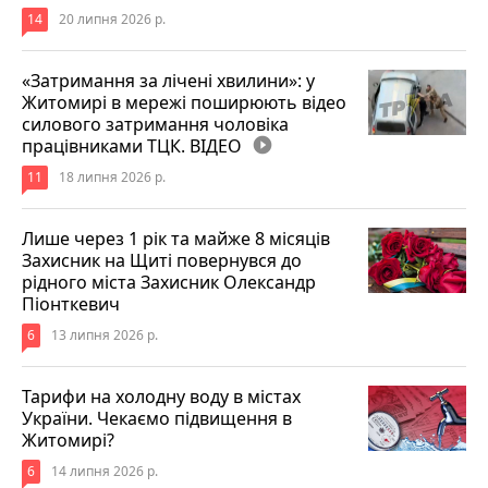
14
20 липня 2026 р.
«Затримання за лічені хвилини»: у
Житомирі в мережі поширюють відео
силового затримання чоловіка
працівниками ТЦК. ВІДЕО
play_circle_filled
11
18 липня 2026 р.
Лише через 1 рік та майже 8 місяців
Захисник на Щиті повернувся до
рідного міста Захисник Олександр
Піонткевич
6
13 липня 2026 р.
Тарифи на холодну воду в містах
України. Чекаємо підвищення в
Житомирі?
6
14 липня 2026 р.