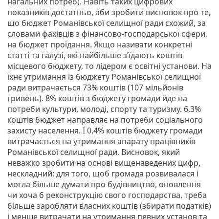
нагальних потреб). Навіть таких цифрових
показників достатньо, аби зробити висновок про те,
що бюджет Романівської селищної ради схожий, за
словами фахівців з фінансово-господарської сфери,
на бюджет проїдання. Якщо називати конкретні
статті та галузі, які найбільше з’їдають коштів
місцевого бюджету, то лідером є освітні установи. На
їхнє утримання із бюджету Романівської селищної
ради витрачається 73% коштів (107 мільйонів
гривень). 8% коштів з бюджету громади йде на
потреби культури, молоді, спорту та туризму. 6,3%
коштів бюджет направляє на потреби соціального
захисту населення. І 0,4% коштів бюджету громади
витрачається на утримання апарату працівників
Романівської селищної ради. Висновок, який
неважко зробити на основі вищенаведених цифр,
нескладний: для того, щоб громада розвивалася і
могла більше думати про будівництво, оновлення
чи хоча б реконструкцію свого господарства, треба
більше заробляти власних коштів (збирати податків)
і менше витрачати на утримання певних установ та