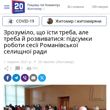
Пишеш ти! Коментує
Всі новини
Обговорен
Житомир
COVID-19
Житомир і житомиряни
Зрозуміло, що їсти треба, але
треба й розвиватися: підсумки
роботи сесії Романівської
селищної ради
1 червня 2021 р.
20 хвилин (Житомир)
chat_bubble
share
visibility
2
0
582