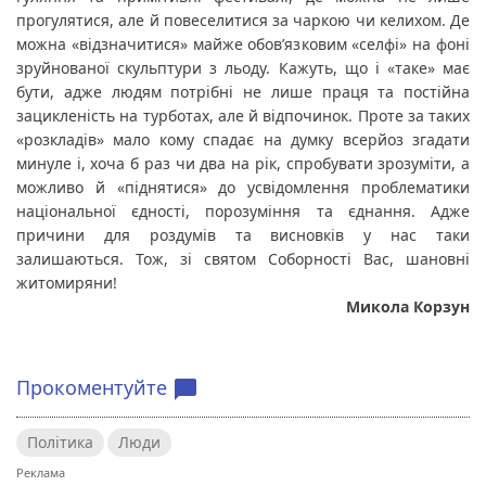
прогулятися, але й повеселитися за чаркою чи келихом. Де 
можна «відзначитися» майже обов’язковим «селфі» на фоні 
зруйнованої скульптури з льоду. Кажуть, що і «таке» має 
бути, адже людям потрібні не лише праця та постійна 
зацикленість на турботах, але й відпочинок. Проте за таких 
«розкладів» мало кому спадає на думку всерйоз згадати 
минуле і, хоча б раз чи два на рік, спробувати зрозуміти, а 
можливо й «піднятися» до усвідомлення проблематики 
національної єдності, порозуміння та єднання. Адже 
причини для роздумів та висновків у нас таки 
залишаються. Тож, зі святом Соборності Вас, шановні 
житомиряни!
Микола Корзун
Прокоментуйте
chat_bubble
Політика
Люди