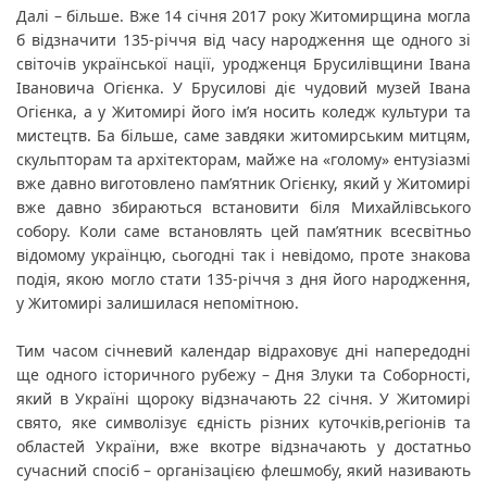
Далі – більше. Вже 14 січня 2017 року Житомирщина могла 
б відзначити 135-річчя від часу народження ще одного зі 
світочів української нації, уродженця Брусилівщини Івана 
Івановича Огієнка. У Брусилові діє чудовий музей Івана 
Огієнка, а у Житомирі його ім’я носить коледж культури та 
мистецтв. Ба більше, саме завдяки житомирським митцям, 
скульпторам та архітекторам, майже на «голому» ентузіазмі 
вже давно виготовлено пам’ятник Огієнку, який у Житомирі 
вже давно збираються встановити біля Михайлівського 
собору. Коли саме встановлять цей пам’ятник всесвітньо 
відомому українцю, сьогодні так і невідомо, проте знакова 
подія, якою могло стати 135-річчя з дня його народження, 
у Житомирі залишилася непомітною.
Тим часом січневий календар відраховує дні напередодні 
ще одного історичного рубежу – Дня Злуки та Соборності, 
який в Україні щороку відзначають 22 січня. У Житомирі 
свято, яке символізує єдність різних куточків,регіонів та 
областей України, вже вкотре відзначають у достатньо 
сучасний спосіб – організацією флешмобу, який називають 