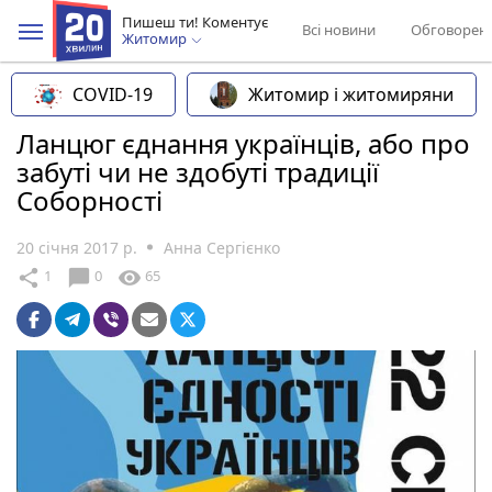
Пишеш ти! Коментує
Всі новини
Обговорен
Житомир
COVID-19
Житомир і житомиряни
Ланцюг єднання українців, або про
забуті чи не здобуті традиції
Соборності
20 січня 2017 р.
Анна Сергієнко
chat_bubble
share
visibility
1
0
65