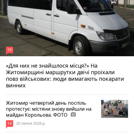
19
«Для них не знайшлося місця?» На
Житомирщині маршрутки двічі проїхали
17 липня 2026 р.
повз військових: люди вимагають покарати
винних
Житомир четвертий день поспіль
протестує: містяни знову вийшли на
майдан Корольова. ФОТО
photo_camera
14
20 липня 2026 р.