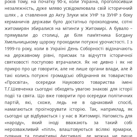
років тому, на початку 90-х, коли Україна, проголосивши 
незалежність, дуже мляво усвідомлювала свій історичний 
шлях , а ставлення до Акту Злуки між УНР та ЗУНР з боку 
керманичів держави було достатньо прохолодним, сотні 
житомирян збиралися на мітинги у Житомирі. А бувало – 
прямували до столиці, де біля пам’ятника Богдану 
Хмельницькому щороку проходили потужні урочистості. І з 
1999-го року, коли в Україні День Соборності відзначають 
на державному рівні, присмак та відчуття історичної 
святковості поступово втрачалися. Як не дивно і як не 
прикро про це говорити, але не лише органи влади, але й 
такі колись потужні громадські об’єднання як товариство 
«Просвіта», осередки Наукового товариства імені 
Т.Г.Шевченка сьогодні обходять увагою знакові для історії 
події та свята. Що вже говорити про осередки політичних 
партій, які, схоже, ледь не в однаковий спосіб, 
намагаються проігнорувати історію. Так, наприклад, як 
сьогодні це відбувається і у нас в Житомирі. Натомість для 
«народу», який іноді вважають за такий собі 
нерозважливий «піпл», влаштовуються всілякі ярмарки, 
гуляння та примітивні фестивалі, де можна не лише 