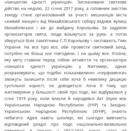
«ланцюгом єдності українців». Заплановане святкове 
дійство на неділю, 22 січня 2017 року, а головним змістом 
заходу стане організований за участі мешканців міста 
«живий ланцюг» від Михайлівського собору вздовж вулиці 
Михайлівської і аж до майдану Корольова. За задумом 
організаторів свята, люди візьмуться за руки, а потім 
зберуться біля пам’ятника С.П.Корольову і заспівають Гімн 
України. На все про все, аби провести святковий захід, 
потрібно не більш ніж півгодини. І на цьому все. Хтозна, 
яку мету ставили перед собою активісти та організатори 
«ланцюга єдності українців» у Житомирі, однак 
розраховувати, що подібні кількахвилинні «перфоменси» 
зможуть залишити після себе хоча б невелику дещицю 
суспільної користі, не доводиться. Хоча б тому, що 
житомиряни у більшості своїй про події, які відбувалися у 
січні 1919 року, коли власне й народився Акт Злуки між 
Українською Народною Республікою (УНР) та Західно-
Українською Народною Республікою (ЗУНР), знають 
небагато. Адже навіть школярі, які сьогодні вивчають 
відповідний розділ про події національно-визвольної 
революції в Україні у 1917-1921 роках, чітко не 