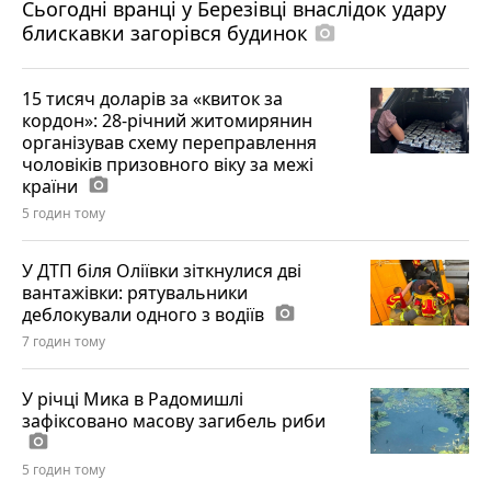
Сьогодні вранці у Березівці внаслідок удару
блискавки загорівся будинок
photo_camera
15 тисяч доларів за «квиток за
кордон»: 28-річний житомирянин
організував схему переправлення
чоловіків призовного віку за межі
країни
photo_camera
5 годин тому
У ДТП біля Оліївки зіткнулися дві
вантажівки: рятувальники
деблокували одного з водіїв
photo_camera
7 годин тому
У річці Мика в Радомишлі
зафіксовано масову загибель риби
photo_camera
5 годин тому