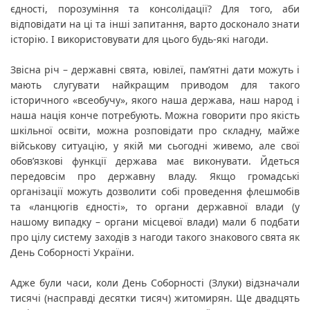
єдності, порозуміння та консолідації? Для того, аби 
відповідати на ці та інші запитання, варто досконало знати 
історію. І використовувати для цього будь-які нагоди.
Звісна річ – державні свята, ювілеї, пам’ятні дати можуть і 
мають слугувати найкращим приводом для такого 
історичного «всеобучу», якого наша держава, наш народ і 
наша нація конче потребують. Можна говорити про якість 
шкільної освіти, можна розповідати про складну, майже 
військову ситуацію, у якій ми сьогодні живемо, але свої 
обов’язкові функції держава має виконувати. Йдеться 
передовсім про державну владу. Якщо громадські 
організації можуть дозволити собі проведення флешмобів 
та «ланцюгів єдності», то органи державної влади (у 
нашому випадку – органи місцевої влади) мали б подбати 
про цілу систему заходів з нагоди такого знакового свята як 
День Соборності України.
Адже були часи, коли День Соборності (Злуки) відзначали 
тисячі (насправді десятки тисяч) житомирян. Ще двадцять 