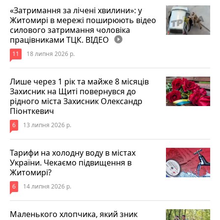
«Затримання за лічені хвилини»: у
Житомирі в мережі поширюють відео
силового затримання чоловіка
працівниками ТЦК. ВІДЕО
play_circle_filled
11
18 липня 2026 р.
Лише через 1 рік та майже 8 місяців
Захисник на Щиті повернувся до
рідного міста Захисник Олександр
Піонткевич
6
13 липня 2026 р.
Тарифи на холодну воду в містах
України. Чекаємо підвищення в
Житомирі?
6
14 липня 2026 р.
Маленького хлопчика, який зник