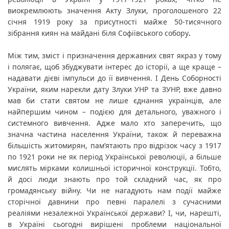
виокремлюють значення Акту Злуки, проголошеного 22 
січня 1919 року за присутності майже 50-тисячного 
зібрання киян на майдані біля Софіївського собору
.
Між тим, зміст і призначення державних свят якраз у тому 
і полягає, щоб збуджувати інтерес до історії, а ще краще – 
надавати дієві імпульси до її вивчення. І День Соборності 
України, яким нарекли дату Злуки УНР та ЗУНР, вже давно 
мав би стати святом не лише єднання українців, але 
найпершим чином – подією для детального, уважного і 
системного вивчення. Адже мало хто заперечить, що 
значна частина населення України, також й переважна 
більшість житомирян, пам’ятають про відрізок часу з 1917 
по 1921 роки не як період Української революції, а більше 
мислять мірками колишньої історичної конструкції. Тобто, 
й досі люди знають про той складний час, як про 
громадянську війну. Чи не нагадують нам події майже 
сторічної давнини про певні паралелі з сучасними 
реаліями незалежної Української держави? І, чи, нарешті, 
в Україні сьогодні вирішені проблеми національної 