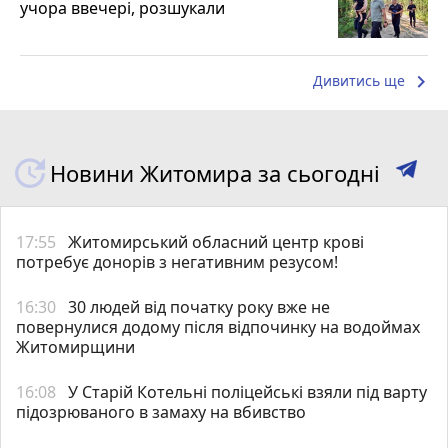
учора ввечері, розшукали
keyboard_arrow_right
Дивитись ще
Новини Житомира за сьогодні
17:55
Житомирський обласний центр крові
потребує донорів з негативним резусом!
16:30
30 людей від початку року вже не
повернулися додому після відпочинку на водоймах
Житомирщини
16:08
У Старій Котельні поліцейські взяли під варту
підозрюваного в замаху на вбивство