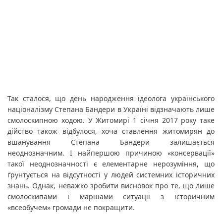
Так сталося, що день народження ідеолога українського 
націоналізму Степана Бандери в Україні відзначають лише 
смолоскипною ходою. У Житомирі 1 січня 2017 року таке 
дійство також відбулося, хоча ставлення житомирян до 
вшанування Степана Бандери залишається 
неоднозначним. І найпершою причиною «консервації» 
такої неоднозначності є елементарне нерозуміння, що 
ґрунтується на відсутності у людей системних історичних 
знань. Однак, неважко зробити висновок про те, що лише 
смолоскипами і маршами ситуації з історичним 
«всеобучем» громади не покращити.