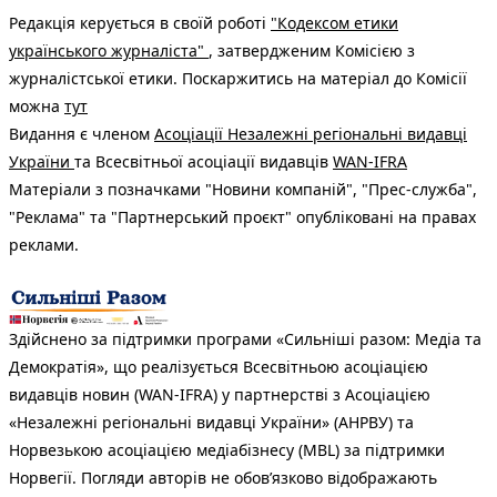
Редакція керується в своїй роботі
"Кодексом етики
українського журналіста"
, затвердженим Комісією з
журналістської етики. Поскаржитись на матеріал до Комісії
можна
тут
Видання є членом
Асоціації Незалежні регіональні видавці
України
та Всесвітньої асоціації видавців
WAN-IFRA
Матеріали з позначками "Новини компаній", "Прес-служба",
"Реклама" та "Партнерський проєкт" опубліковані на правах
реклами.
Здійснено за підтримки програми «Сильніші разом: Медіа та
Демократія», що реалізується Всесвітньою асоціацією
видавців новин (WAN-IFRA) у партнерстві з Асоціацією
«Незалежні регіональні видавці України» (АНРВУ) та
Норвезькою асоціацією медіабізнесу (MBL) за підтримки
Норвегії. Погляди авторів не обов’язково відображають