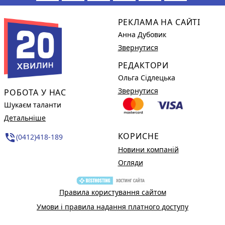
РЕКЛАМА НА САЙТІ
Анна Дубовик
Звернутися
РЕДАКТОРИ
Ольга Сідлецька
Звернутися
РОБОТА У НАС
Шукаєм таланти
Детальніше
КОРИСНЕ
phone_in_talk
(0412)418-189
Новини компаній
Огляди
Правила користування сайтом
Умови і правила надання платного доступу