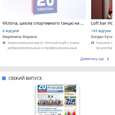
Victoria, школа спортивного танцю на пілоні
Loft bar Ho
6 відгуків
143 відгуки
Маринина Марина
Богдан Кучи
Замечательное место. Уютный клуб с очень
Кальяни сма
доброжелательным и профессиональным
як для бару
коллективом.
що я куштув
keyboard_arrow_right
Дивитись ще
СВІЖИЙ ВИПУСК