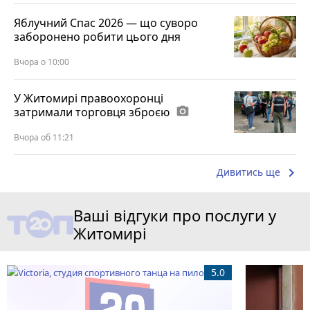
Яблучний Спас 2026 — що суворо
заборонено робити цього дня
Вчора о 10:00
У Житомирі правоохоронці
затримали торговця зброєю
photo_camera
Вчора об 11:21
keyboard_arrow_right
Дивитись ще
Ваші відгуки про послуги у
Житомирі
5.0