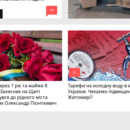
имагають покарати
mode_comment
инних
19
mode_comment
6
рез 1 рік та майже 8
Тарифи на холодну воду в 
 Захисник на Щиті
України. Чекаємо підвищен
вся до рідного міста
Житомирі?
ик Олександр Піонткевич