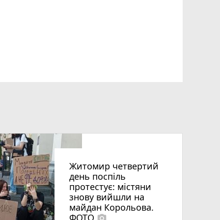
Житомир четвертий
день поспіль
протестує: містяни
знову вийшли на
майдан Корольова.
ФОТО
photo_camera