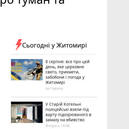
Сьогодні у Житомирі
8 серпня: все про цей
день, яке церковне
свято, прикмети,
забобони і погода у
Житомирі
за годину
У Старій Котельні
поліцейські взяли під
варту підозрюваного в
замаху на вбивство
Вчора о 16:08