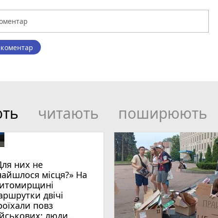
 коментар
ють
читають
поширюють
Для них не
найшлося місця?» На
итомирщині
аршрутки двічі
роїхали повз
ійськових: люди