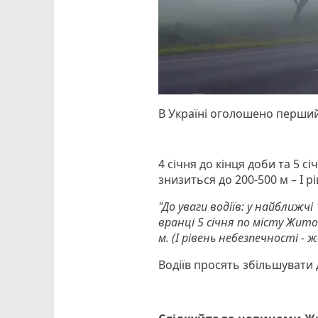
В Україні оголошено перший
4 січня до кінця доби та 5 
знизиться до 200-500 м – І р
"До уваги водіїв: у найближчі
вранці 5 січня по місту Жит
м. (І рівень небезпечності - 
Водіїв просять збільшувати