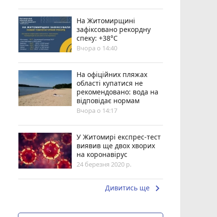
Н️а Житомирщині
зафіксовано рекордну
спеку: +38°C
Вчора о 14:40
На офіційних пляжах
області купатися не
рекомендовано: вода на
відповідає нормам
Вчора о 14:17
У Житомирі експрес-тест
виявив ще двох хворих
на коронавірус
24 березня 2020 р.
keyboard_arrow_right
Дивитись ще