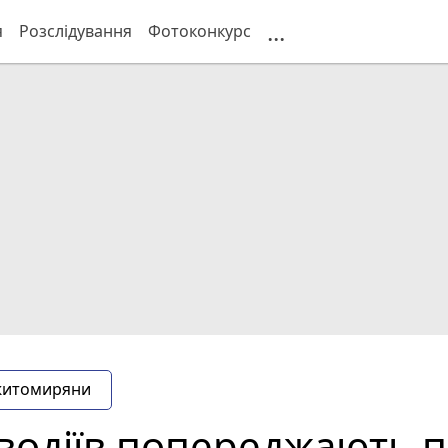
...
я
Розслідування
Фотоконкурс
житомиряни
одіїв попереджають п