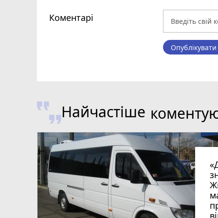
Коментарі
Опублікувати
Найчастіше
коменту
«
з
Ж
м
п
в