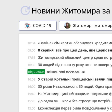
Новини Житомира за 
COVID-19
Житомир і житоми
«Заміна» сім-картки обернулася кредита
10:04
8 серпня: все про цей день, яке церков
09:00
Житомирський обласний центр крові потр
17:55
30 людей від початку року вже не повер
16:30
Від читача
Фішингові посилання
У Старій Котельні поліцейські взяли пі
16:08
35 років Незалежності. 35 подій. Одна кра
16:00
На Житомирщині обговорили подальше фу
15:40
До садка чи школи без стресу: що потріб
15:20
Екоінспекція перевірила повідомлення у с
15:00