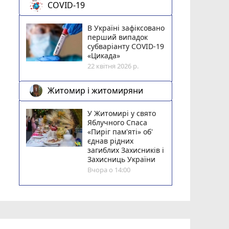
COVID-19
В Україні зафіксовано
перший випадок
субваріанту COVID-19
«Цикада»
22 квітня 2026 р.
Житомир і житомиряни
У Житомирі у свято
Яблучного Спаса
«Пиріг пам'яті» об'
єднав рідних
загиблих Захисників і
Захисниць України
Вчора о 14:00