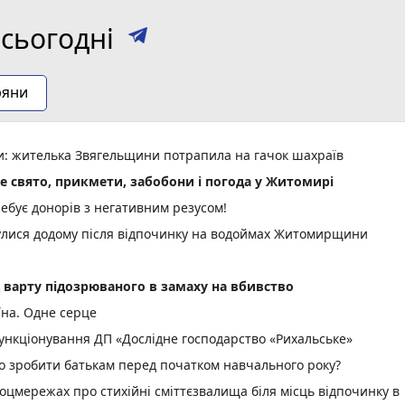
сьогодні
ряни
ми: жителька Звягельщини потрапила на гачок шахраїв
не свято, прикмети, забобони і погода у Житомирі
ебує донорів з негативним резусом!
нулися додому після відпочинку на водоймах Житомирщини
д варту підозрюваного в замаху на вбивство
їна. Одне серце
нкціонування ДП «Дослідне господарство «Рихальське»
но зробити батькам перед початком навчального року?
оцмережах про стихійні сміттєзвалища біля місць відпочинку в