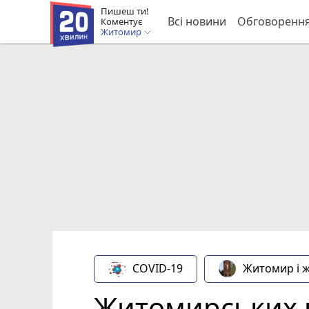
Пишеш ти!
Всі новини
Обговоренн
Коментує
Житомир
COVID-19
Житомир і 
Житомирських в