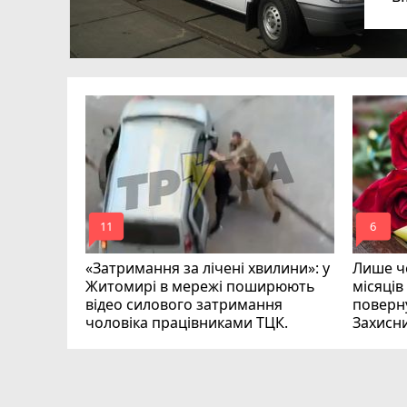
в
в
ий зник
и
mode_comment
mode_comment
11
6
«Затримання за лічені хвилини»: у
Лише че
Житомирі в мережі поширюють
місяців
відео силового затримання
поверну
чоловіка працівниками ТЦК.
Захисн
ВІДЕО
play_circle_filled