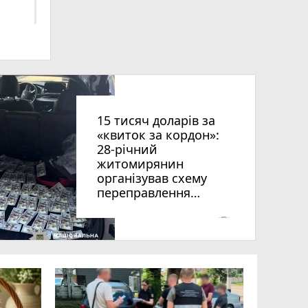
ниць
15 тисяч доларів за
«квиток за кордон»:
28-річний
житомирянин
організував схему
переправлення
чоловіків призовного
віку за межі країни
photo_camera
рії