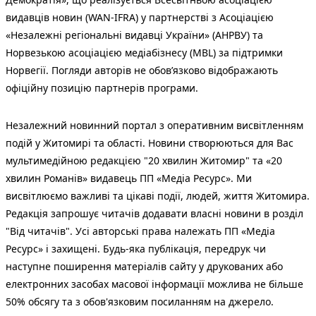
видавців новин (WAN-IFRA) у партнерстві з Асоціацією
«Незалежні регіональні видавці України» (АНРВУ) та
Норвезькою асоціацією медіабізнесу (MBL) за підтримки
Норвегії. Погляди авторів не обов’язково відображають
офіційну позицію партнерів програми.
Незалежний новинний портал з оперативним висвітленням
подій у Житомирі та області. Новини створюються для Вас
мультимедійною редакцією "20 хвилин Житомир" та «20
хвилин Романів» видавець ПП «Медіа Ресурс». Ми
висвітлюємо важливі та цікаві події, людей, життя Житомира.
Редакція запрошує читачів додавати власні новини в розділ
"Від читачів". Усі авторські права належать ПП «Медіа
Ресурс» і захищені. Будь-яка публiкацiя, передрук чи
наступне поширення матеріалів сайту у друкованих або
електронних засобах масової інформації можлива не більше
50% обсягу та з обов'язковим посиланням на джерело.