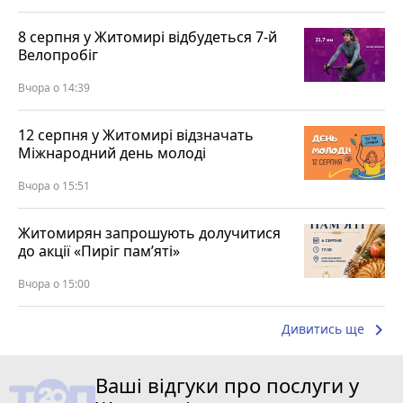
8 серпня у Житомирі відбудеться 7-й
Велопробіг
Вчора о 14:39
12 серпня у Житомирі відзначать
Міжнародний день молоді
Вчора о 15:51
Житомирян запрошують долучитися
до акції «Пиріг пам’яті»
Вчора о 15:00
keyboard_arrow_right
Дивитись ще
Ваші відгуки про послуги у