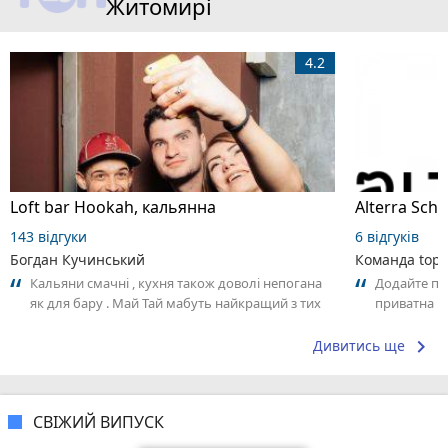
Житомирі
4.2
Loft bar Hookah, кальянна
143 відгуки
6 відгуків
Богдан Кучинський
Команда top2
Кальяни смачні , кухня також доволі непогана
Додайте пер
як для бару . Май Тай мабуть найкращий з тих
приватна ш
що я куштував ) . Повернуся до...
досвідом – 
keyboard_arrow_right
Дивитись ще
СВІЖИЙ ВИПУСК