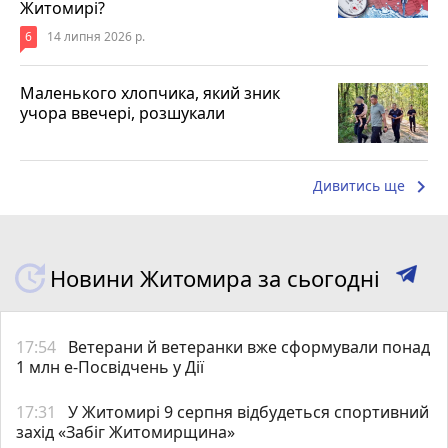
Житомирі?
6
14 липня 2026 р.
Маленького хлопчика, який зник
учора ввечері, розшукали
keyboard_arrow_right
Дивитись ще
Новини Житомира за сьогодні
17:54
Ветерани й ветеранки вже сформували понад
1 млн е-Посвідчень у Дії
17:31
У Житомирі 9 серпня відбудеться спортивний
захід «Забіг Житомирщина»