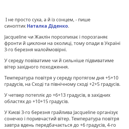
І не просто суха, а й із сонцем, - пише
синоптик
Наталка Діденко
.
Jacqueline чи Жаклін порозпихає і порозганяє
фронти й циклони на околиці, тому опади в Україні
3-го березня малоймовірні.
У середу повіватиме чи й сильніше підвиватиме
вітер західного походження.
Температура повітря у середу протягом дня +5+10
градусів, на Сході та північному сході +2+5 градусів.
У четвер потепліє до +6+13 градусів, в західних
областях до +10+15 градусів.
У Києві 3-го березня грайлива Jacqueline організує
сонечко і поривчастий вітер. Температура повітря
завтра вдень передбачається до +6 градусів, 4-го