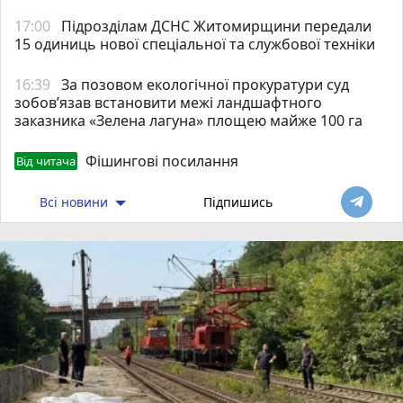
17:00
Підрозділам ДСНС Житомирщини передали
15 одиниць нової спеціальної та службової техніки
16:39
За позовом екологічної прокуратури суд
зобов’язав встановити межі ландшафтного
заказника «Зелена лагуна» площею майже 100 га
Фішингові посилання
Від читача
Всі новини
Підпишись