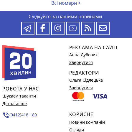
Всі номери >
Слідкуйте за нашими новинами
РЕКЛАМА НА САЙТІ
Анна Дубовик
Звернутися
РЕДАКТОРИ
Ольга Сідлецька
Звернутися
РОБОТА У НАС
Шукаєм таланти
Детальніше
КОРИСНЕ
phone_in_talk
(0412)418-189
Новини компаній
Огляди