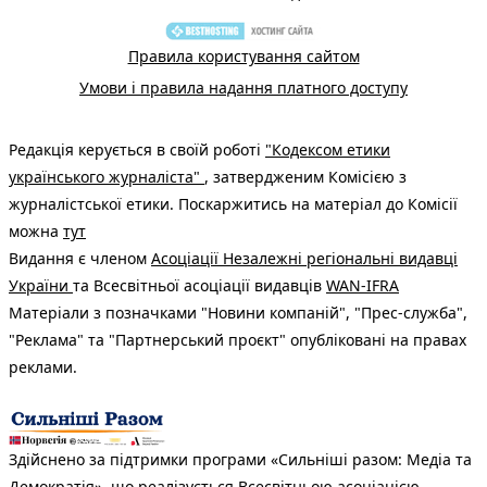
Правила користування сайтом
Умови і правила надання платного доступу
Редакція керується в своїй роботі
"Кодексом етики
українського журналіста"
, затвердженим Комісією з
журналістської етики. Поскаржитись на матеріал до Комісії
можна
тут
Видання є членом
Асоціації Незалежні регіональні видавці
України
та Всесвітньої асоціації видавців
WAN-IFRA
Матеріали з позначками "Новини компаній", "Прес-служба",
"Реклама" та "Партнерський проєкт" опубліковані на правах
реклами.
Здійснено за підтримки програми «Сильніші разом: Медіа та
Демократія», що реалізується Всесвітньою асоціацією