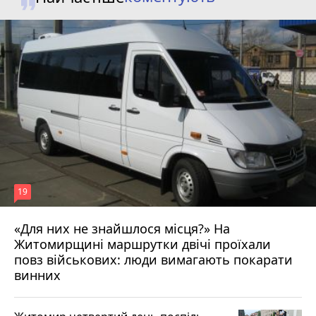
19
«Для них не знайшлося місця?» На
Житомирщині маршрутки двічі проїхали
17 липня 2026 р.
повз військових: люди вимагають покарати
винних