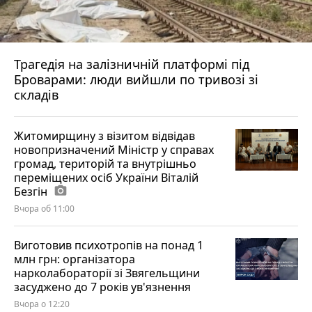
Трагедія на залізничній платформі під
Броварами: люди вийшли по тривозі зі
складів
Житомирщину з візитом відвідав
новопризначений Міністр у справах
громад, територій та внутрішньо
переміщених осіб України Віталій
Безгін
photo_camera
Вчора об 11:00
Виготовив психотропів на понад 1
млн грн: організатора
нарколабораторії зі Звягельщини
засуджено до 7 років ув'язнення
Вчора о 12:20