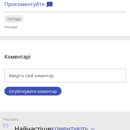
Прокоментуйте
chat_bubble
погода
Коментарі
Опублікувати коментар
коментують
Найчастіше