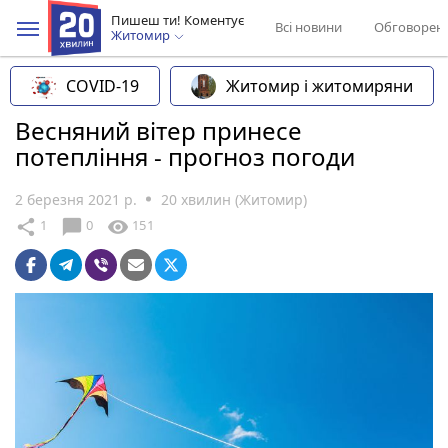
Пишеш ти! Коментує
Всі новини
Обговорен
Житомир
COVID-19
Житомир і житомиряни
Весняний вітер принесе
потепління - прогноз погоди
2 березня 2021 р.
20 хвилин (Житомир)
chat_bubble
share
visibility
1
0
151