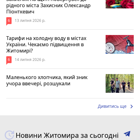
рідного міста Захисник Олександр
Піонткевич
6
13 липня 2026 р.
Тарифи на холодну воду в містах
України. Чекаємо підвищення в
Житомирі?
6
14 липня 2026 р.
Маленького хлопчика, який зник
учора ввечері, розшукали
keyboard_arrow_right
Дивитись ще
Новини Житомира за сьогодні