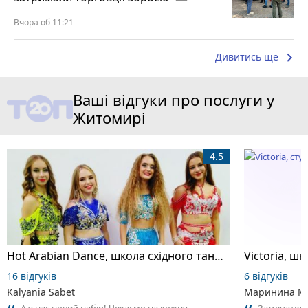
Вчора об 11:21
keyboard_arrow_right
Дивитись ще
Ваші відгуки про послуги у
Житомирі
4.5
Hot Arabian Dance, школа східного танцю
16 відгуків
6 відгуків
Kalyania Sabet
Маринина М