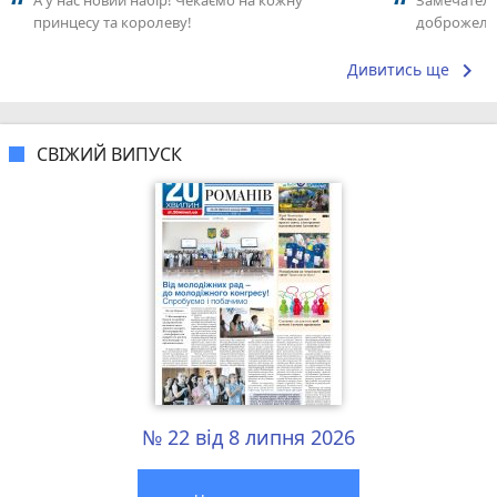
А у нас новий набір! Чекаємо на кожну
Замечатель
принцесу та королеву!
доброжела
коллективо
keyboard_arrow_right
Дивитись ще
СВІЖИЙ ВИПУСК
№ 22 від 8 липня 2026