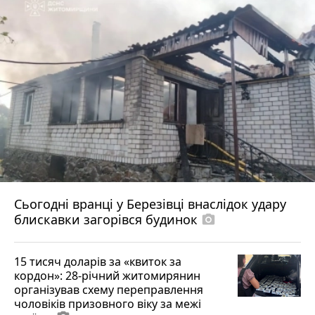
Сьогодні вранці у Березівці внаслідок удару
блискавки загорівся будинок
photo_camera
15 тисяч доларів за «квиток за
кордон»: 28-річний житомирянин
організував схему переправлення
чоловіків призовного віку за межі