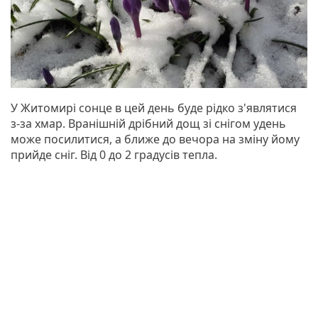
У Житомирі сонце в цей день буде рідко з'являтися
з-за хмар. Вранішній дрібний дощ зі снігом удень
може посилитися, а ближе до вечора на зміну йому
прийде сніг. Від 0 до 2 градусів тепла.