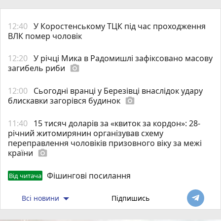
12:40
У Коростенському ТЦК під час проходження
ВЛК помер чоловік
12:20
У річці Мика в Радомишлі зафіксовано масову
загибель риби
photo_camera
12:00
Сьогодні вранці у Березівці внаслідок удару
блискавки загорівся будинок
photo_camera
11:40
15 тисяч доларів за «квиток за кордон»: 28-
річний житомирянин організував схему
переправлення чоловіків призовного віку за межі
країни
photo_camera
Фішингові посилання
Від читача
Всі новини
Підпишись