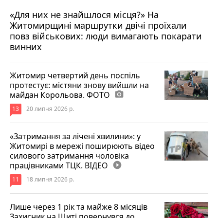
«Для них не знайшлося місця?» На
Житомирщині маршрутки двічі проїхали
17 липня 2026 р.
повз військових: люди вимагають покарати
винних
Житомир четвертий день поспіль
протестує: містяни знову вийшли на
майдан Корольова. ФОТО
photo_camera
13
20 липня 2026 р.
«Затримання за лічені хвилини»: у
Житомирі в мережі поширюють відео
силового затримання чоловіка
працівниками ТЦК. ВІДЕО
play_circle_filled
11
18 липня 2026 р.
Лише через 1 рік та майже 8 місяців
Захисник на Щиті повернувся до