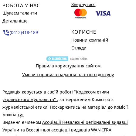
Звернутися
РОБОТА У НАС
Шукаєм таланти
Детальніше
КОРИСНЕ
phone_in_talk
(0412)418-189
Новини компаній
Огляди
Правила користування сайтом
Умови і правила надання платного доступу
Редакція керується в своїй роботі
"Кодексом етики
українського журналіста"
, затвердженим Комісією з
журналістської етики. Поскаржитись на матеріал до Комісії
можна
тут
Видання є членом
Асоціації Незалежні регіональні видавці
України
та Всесвітньої асоціації видавців
WAN-IFRA