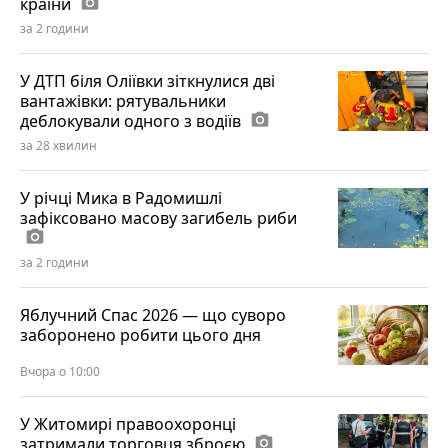
країни
photo_camera
за 2 години
У ДТП біля Оліївки зіткнулися дві
вантажівки: рятувальники
деблокували одного з водіїв
photo_camera
за 28 хвилин
У річці Мика в Радомишлі
зафіксовано масову загибель риби
photo_camera
за 2 години
Яблучний Спас 2026 — що суворо
заборонено робити цього дня
Вчора о 10:00
У Житомирі правоохоронці
затримали торговця зброєю
photo_camera