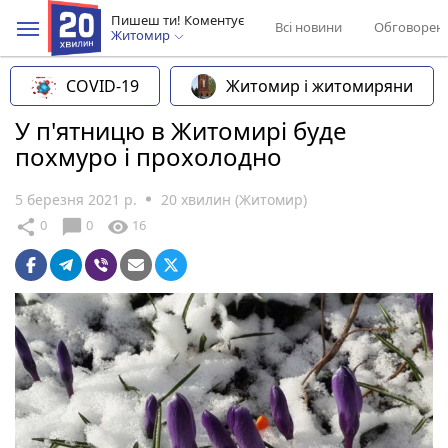
Пишеш ти! Коментує
Всі новини
Обговорен
Житомир
COVID-19
Житомир і житомиряни
У п'ятницю в Житомирі буде
похмуро і прохолодно
5 березня 2021 р.
20 хвилин (Житомир)
chat_bubble
share
visibility
0
0
16