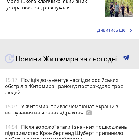
Маленького хлопчика, який зник
учора ввечері, розшукали
keyboard_arrow_right
Дивитись ще
Новини Житомира за сьогодні
15:17
Поліція документує наслідки російських
обстрілів Житомира і району: постраждало троє
людей
15:07
У Житомирі триває чемпіонат України з
веслування на човнах «Дракон»
photo_camera
14:54
Після ворожої атаки і значних пошкоджень
підприємство Кромберг енд Шуберт припинило