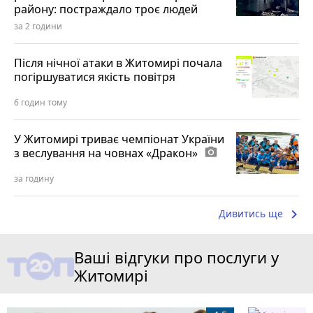
району: постраждало троє людей
за 2 години
Після нічної атаки в Житомирі почала
погіршуватися якість повітря
6 годин тому
У Житомирі триває чемпіонат України
з веслування на човнах «Дракон»
photo_camera
за годину
keyboard_arrow_right
Дивитись ще
Ваші відгуки про послуги у
Житомирі