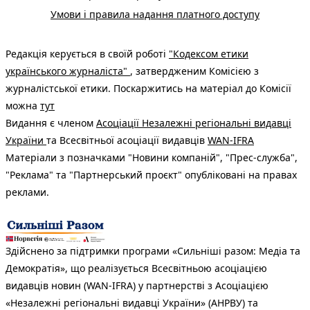
Умови і правила надання платного доступу
Редакція керується в своїй роботі
"Кодексом етики
українського журналіста"
, затвердженим Комісією з
журналістської етики. Поскаржитись на матеріал до Комісії
можна
тут
Видання є членом
Асоціації Незалежні регіональні видавці
України
та Всесвітньої асоціації видавців
WAN-IFRA
Матеріали з позначками "Новини компаній", "Прес-служба",
"Реклама" та "Партнерський проєкт" опубліковані на правах
реклами.
Здійснено за підтримки програми «Сильніші разом: Медіа та
Демократія», що реалізується Всесвітньою асоціацією
видавців новин (WAN-IFRA) у партнерстві з Асоціацією
«Незалежні регіональні видавці України» (АНРВУ) та