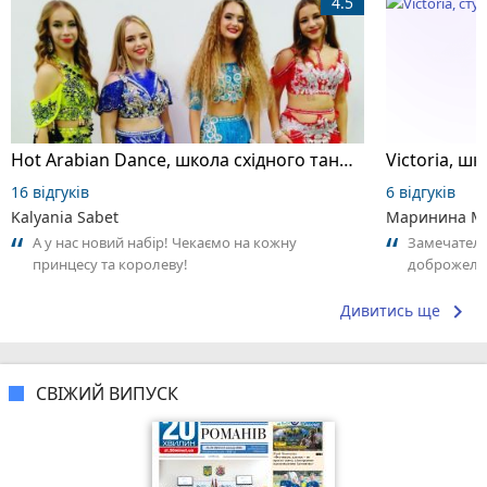
4.5
Hot Arabian Dance, школа східного танцю
16 відгуків
6 відгуків
Kalyania Sabet
Маринина М
А у нас новий набір! Чекаємо на кожну
Замечатель
принцесу та королеву!
доброжела
коллективо
keyboard_arrow_right
Дивитись ще
СВІЖИЙ ВИПУСК