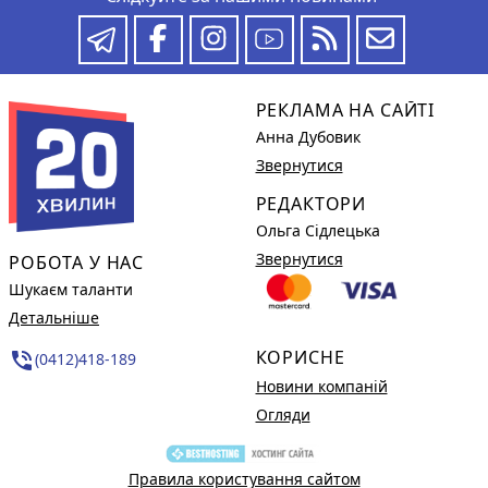
РЕКЛАМА НА САЙТІ
Анна Дубовик
Звернутися
РЕДАКТОРИ
Ольга Сідлецька
Звернутися
РОБОТА У НАС
Шукаєм таланти
Детальніше
КОРИСНЕ
phone_in_talk
(0412)418-189
Новини компаній
Огляди
Правила користування сайтом