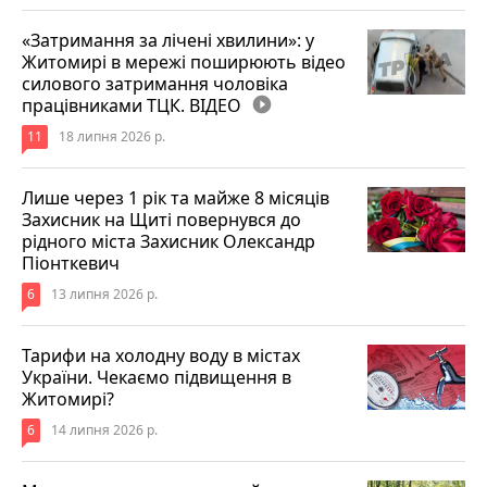
«Затримання за лічені хвилини»: у
Житомирі в мережі поширюють відео
силового затримання чоловіка
працівниками ТЦК. ВІДЕО
play_circle_filled
11
18 липня 2026 р.
Лише через 1 рік та майже 8 місяців
Захисник на Щиті повернувся до
рідного міста Захисник Олександр
Піонткевич
6
13 липня 2026 р.
Тарифи на холодну воду в містах
України. Чекаємо підвищення в
Житомирі?
6
14 липня 2026 р.