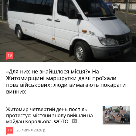
19
«Для них не знайшлося місця?» На
Житомирщині маршрутки двічі проїхали
17 липня 2026 р.
повз військових: люди вимагають покарати
винних
Житомир четвертий день поспіль
протестує: містяни знову вийшли на
майдан Корольова. ФОТО
photo_camera
14
20 липня 2026 р.