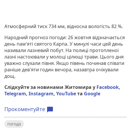
Атмосферний тиск 734 мм, відносна вологість 82 %.
Народний прогноз погоди: 26 жовтня відзначається
день пам'яті святого Карпа. У минулі часи цей день
називали лазневий побут. На полиці протопленої
лазні настоювали у молоці цілющі трави. Цього дня
уважно слухали півня. Якщо півень починав співати
раніше дев'яти годин вечора, назавтра очікували
дощ.
Слідкуйте за новинами Житомира у
Facebook
,
Telegram
,
Instagram
,
YouTube
та
Google
Прокоментуйте
chat_bubble
погода