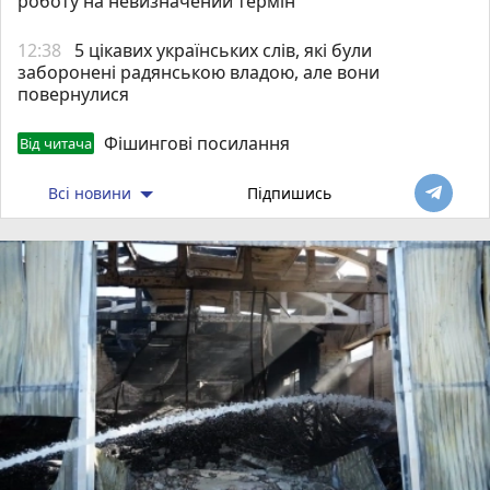
роботу на невизначений термін
12:38
5 цікавих українських слів, які були
заборонені радянською владою, але вони
повернулися
Фішингові посилання
Від читача
Всі новини
Підпишись