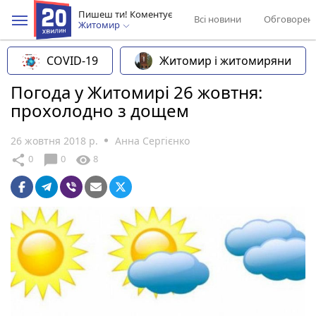
Пишеш ти! Коментує
Всі новини
Обговорен
Житомир
COVID-19
Житомир і житомиряни
Погода у Житомирі 26 жовтня:
прохолодно з дощем
26 жовтня 2018 р.
Анна Сергієнко
chat_bubble
share
visibility
0
0
8