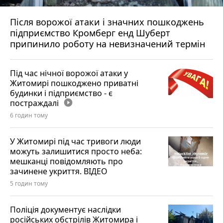
Після ворожої атаки і значних пошкоджень
підприємство Кромберг енд Шуберт
припинило роботу на невизначений термін
Під час нічної ворожої атаки у
Житомирі пошкоджено приватні
будинки і підприємство - є
постраждалі
play_circle_filled
6 годин тому
У Житомирі під час тривоги люди
можуть залишитися просто неба:
мешканці повідомляють про
зачинене укриття. ВІДЕО
5 годин тому
Поліція документує наслідки
російських обстрілів Житомира і