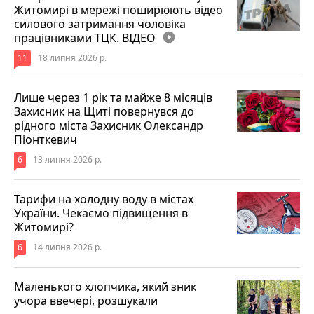
Житомирі в мережі поширюють відео
силового затримання чоловіка
працівниками ТЦК. ВІДЕО
play_circle_filled
11
18 липня 2026 р.
Лише через 1 рік та майже 8 місяців
Захисник на Щиті повернувся до
рідного міста Захисник Олександр
Піонткевич
6
13 липня 2026 р.
Тарифи на холодну воду в містах
України. Чекаємо підвищення в
Житомирі?
6
14 липня 2026 р.
Маленького хлопчика, який зник
учора ввечері, розшукали