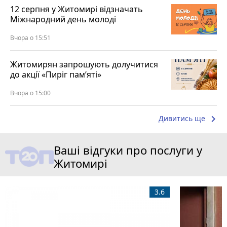
12 серпня у Житомирі відзначать
Міжнародний день молоді
Вчора о 15:51
Житомирян запрошують долучитися
до акції «Пиріг пам’яті»
Вчора о 15:00
keyboard_arrow_right
Дивитись ще
Ваші відгуки про послуги у
Житомирі
3.6