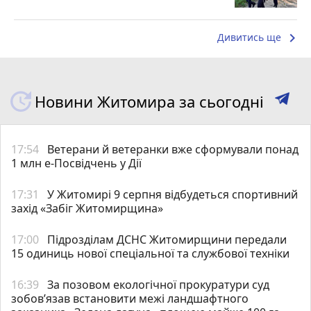
keyboard_arrow_right
Дивитись ще
Новини Житомира за сьогодні
17:54
Ветерани й ветеранки вже сформували понад
1 млн е-Посвідчень у Дії
17:31
У Житомирі 9 серпня відбудеться спортивний
захід «Забіг Житомирщина»
17:00
Підрозділам ДСНС Житомирщини передали
15 одиниць нової спеціальної та службової техніки
16:39
За позовом екологічної прокуратури суд
зобов’язав встановити межі ландшафтного