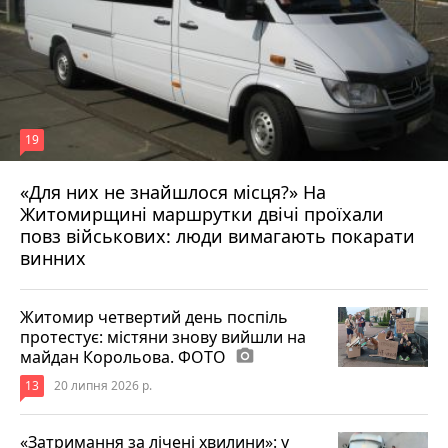
19
«Для них не знайшлося місця?» На
Житомирщині маршрутки двічі проїхали
17 липня 2026 р.
повз військових: люди вимагають покарати
винних
Житомир четвертий день поспіль
протестує: містяни знову вийшли на
майдан Корольова. ФОТО
photo_camera
13
20 липня 2026 р.
«Затримання за лічені хвилини»: у