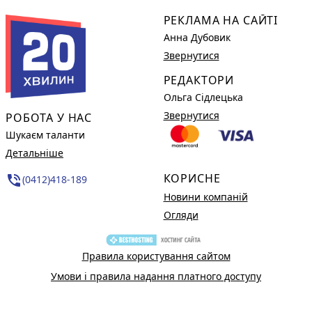
РЕКЛАМА НА САЙТІ
Анна Дубовик
Звернутися
РЕДАКТОРИ
Ольга Сідлецька
Звернутися
РОБОТА У НАС
Шукаєм таланти
Детальніше
КОРИСНЕ
phone_in_talk
(0412)418-189
Новини компаній
Огляди
Правила користування сайтом
Умови і правила надання платного доступу