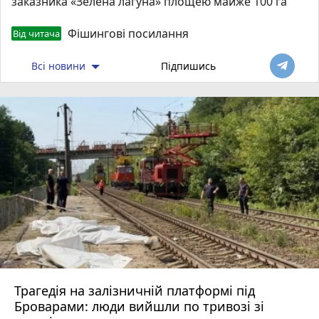
заказника «Зелена лагуна» площею майже 100 га
Фішингові посилання
Від читача
Всі новини
Підпишись
Трагедія на залізничній платформі під
Броварами: люди вийшли по тривозі зі