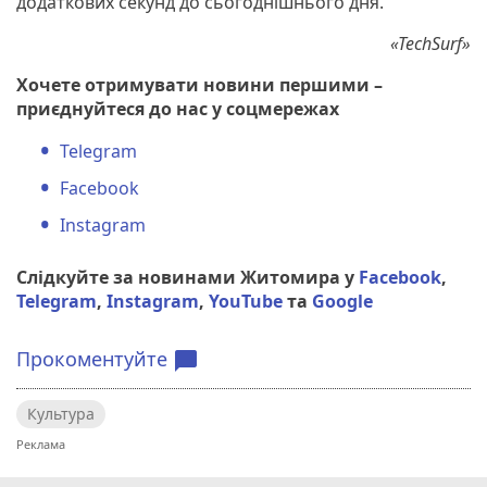
додаткових секунд до сьогоднішнього дня.
«TechSurf»
Хочете отримувати новини першими –
приєднуйтеся до нас у соцмережах
Telegram
Facebook
Instagram
Слідкуйте за новинами Житомира у
Facebook
,
Telegram
,
Instagram
,
YouTube
та
Google
Прокоментуйте
chat_bubble
Культура