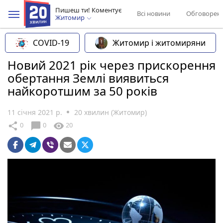
Пишеш ти! Коментує
Всі новини
Обговорен
Житомир
COVID-19
Житомир і житомиряни
Новий 2021 рік через прискорення
обертання Землі виявиться
найкоротшим за 50 років
11 січня 2021 р.
20 хвилин (Житомир)
chat_bubble
share
visibility
0
0
20