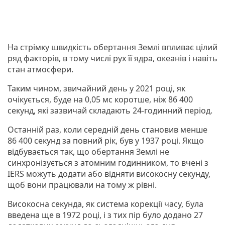
На стрімку швидкість обертання Землі впливає цілий
ряд факторів, в тому числі рух її ядра, океанів і навіть
стан атмосфери.
Таким чином, звичайний день у 2021 році, як
очікується, буде на 0,05 мс коротше, ніж 86 400
секунд, які зазвичай складають 24-годинний період.
Останній раз, коли середній день становив менше
86 400 секунд за повний рік, був у 1937 році. Якщо
відбувається так, що обертання Землі не
синхронізується з атомним годинником, то вчені з
IERS можуть додати або відняти високосну секунду,
щоб вони працювали на тому ж рівні.
Високосна секунда, як система корекції часу, була
введена ще в 1972 році, і з тих пір було додано 27