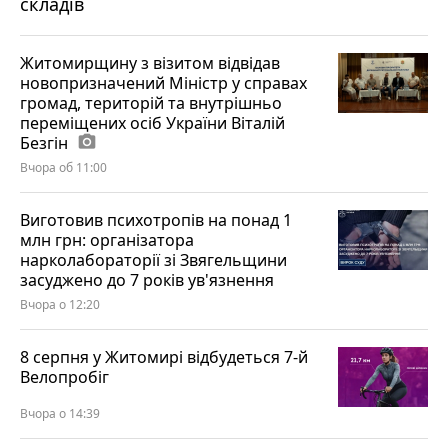
складів
Житомирщину з візитом відвідав
новопризначений Міністр у справах
громад, територій та внутрішньо
переміщених осіб України Віталій
Безгін
photo_camera
Вчора об 11:00
Виготовив психотропів на понад 1
млн грн: організатора
нарколабораторії зі Звягельщини
засуджено до 7 років ув'язнення
Вчора о 12:20
8 серпня у Житомирі відбудеться 7-й
Велопробіг
Вчора о 14:39