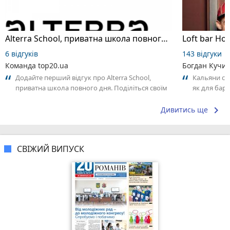
Alterra School, приватна школа повного дня
Loft bar Ho
6 відгуків
143 відгуки
Команда top20.ua
Богдан Кучи
Додайте перший відгук про Alterra School,
Кальяни сма
приватна школа повного дня. Поділіться своїм
як для бару
досвідом – що Вам сподобалось, а...
що я куштув
keyboard_arrow_right
Дивитись ще
СВІЖИЙ ВИПУСК