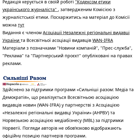
Редакція керується в своїй роботі
"Кодексом етики
українського журналіста"
, затвердженим Комісією з
журналістської етики. Поскаржитись на матеріал до Комісії
можна
тут
Видання є членом
Асоціації Незалежні регіональні видавці
України
та Всесвітньої асоціації видавців
WAN-IFRA
Матеріали з позначками "Новини компаній", "Прес-служба",
"Реклама" та "Партнерський проєкт" опубліковані на правах
реклами.
Здійснено за підтримки програми «Сильніші разом: Медіа та
Демократія», що реалізується Всесвітньою асоціацією
видавців новин (WAN-IFRA) у партнерстві з Асоціацією
«Незалежні регіональні видавці України» (АНРВУ) та
Норвезькою асоціацією медіабізнесу (MBL) за підтримки
Норвегії. Погляди авторів не обов’язково відображають
офіційну позицію партнерів програми.