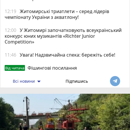
12:19
Житомирські триатлети – серед лідерів
чемпіонату України з акватлону!
12:00
У Житомирі започатковують всеукраїнський
конкурс юних музикантів «Richter Junior
Competition»
11:46
Увага! Надзвичайна спека: бережіть себе!
Фішингові посилання
Від читача
Всі новини
Підпишись