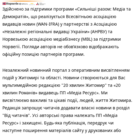
Здійснено за підтримки програми «Сильніші разом: Медіа та
Демократія», що реалізується Всесвітньою асоціацією
видавців новин (WAN-IFRA) у партнерстві з Асоціацією
«Незалежні регіональні видавці України» (АНРВУ) та
Норвезькою асоціацією медіабізнесу (MBL) за підтримки
Норвегії. Погляди авторів не обов’язково відображають
офіційну позицію партнерів програми.
Незалежний новинний портал з оперативним висвітленням
подій у Житомирі та області. Новини створюються для Вас
мультимедійною редакцією "20 хвилин Житомир" та «20
хвилин Романів» видавець ПП «Медіа Ресурс». Ми
висвітлюємо важливі та цікаві події, людей, життя Житомира.
Редакція запрошує читачів додавати власні новини в розділ
"Від читачів". Усі авторські права належать ПП «Медіа
Ресурс» і захищені. Будь-яка публiкацiя, передрук чи
наступне поширення матеріалів сайту у друкованих або