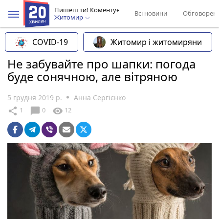
Пишеш ти! Коментує
Всі новини
Обговорен
Житомир
COVID-19
Житомир і житомиряни
Не забувайте про шапки: погода
буде сонячною, але вітряною
5 грудня 2019 р.
Анна Сергієнко
chat_bubble
share
visibility
1
0
12