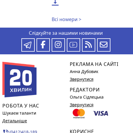

Всі номери >
Слідкуйте за нашими новинами
РЕКЛАМА НА САЙТІ
Анна Дубовик
Звернутися
РЕДАКТОРИ
Ольга Сідлецька
Звернутися
РОБОТА У НАС
Шукаєм таланти
Детальніше
КОРИСНЕ
phone_in_talk
(0412)418-189