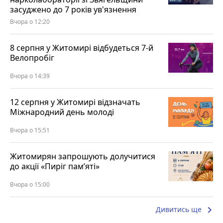
засуджено до 7 років ув'язнення
Вчора о 12:20
8 серпня у Житомирі відбудеться 7-й
Велопробіг
Вчора о 14:39
12 серпня у Житомирі відзначать
Міжнародний день молоді
Вчора о 15:51
Житомирян запрошують долучитися
до акції «Пиріг пам’яті»
Вчора о 15:00
keyboard_arrow_right
Дивитись ще