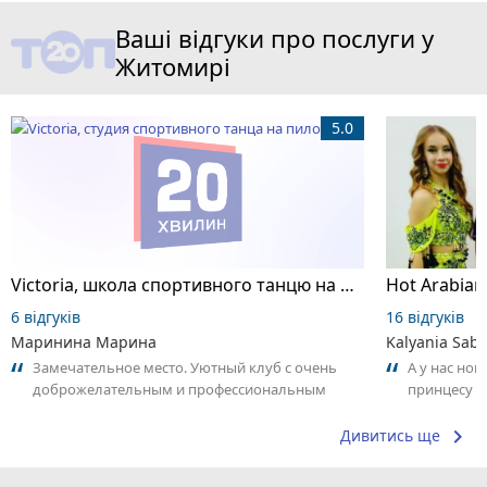
Ваші відгуки про послуги у
Житомирі
5.0
Victoria, школа спортивного танцю на пілоні
6 відгуків
16 відгуків
Маринина Марина
Kalyania Sabe
Замечательное место. Уютный клуб с очень
А у нас нов
доброжелательным и профессиональным
принцесу т
коллективом.
keyboard_arrow_right
Дивитись ще