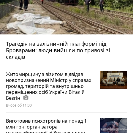
Трагедія на залізничній платформі під
Броварами: люди вийшли по тривозі зі
складів
Житомирщину з візитом відвідав
новопризначений Міністр у справах
громад, територій та внутрішньо
переміщених осіб України Віталій
Безгін
photo_camera
Вчора об 11:00
Виготовив психотропів на понад 1
млн грн: організатора
нарколабораторії зі Звягельщини