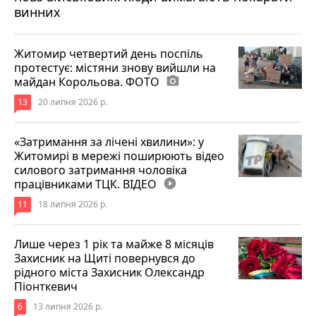
винних
Житомир четвертий день поспіль
протестує: містяни знову вийшли на
майдан Корольова. ФОТО
photo_camera
13
20 липня 2026 р.
«Затримання за лічені хвилини»: у
Житомирі в мережі поширюють відео
силового затримання чоловіка
працівниками ТЦК. ВІДЕО
play_circle_filled
11
18 липня 2026 р.
Лише через 1 рік та майже 8 місяців
Захисник на Щиті повернувся до
рідного міста Захисник Олександр
Піонткевич
6
13 липня 2026 р.