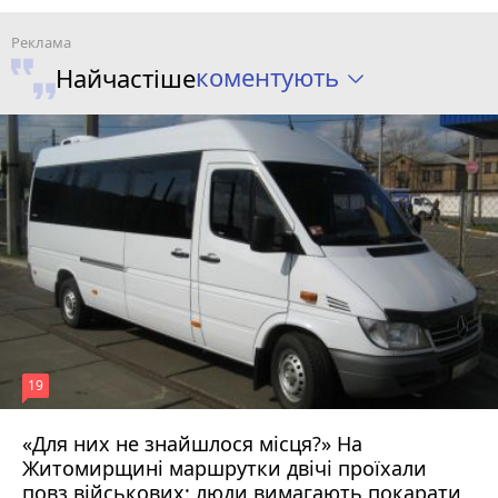
коментують
Найчастіше
19
«Для них не знайшлося місця?» На
Житомирщині маршрутки двічі проїхали
17 липня 2026 р.
повз військових: люди вимагають покарати