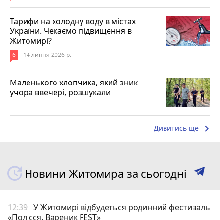
Тарифи на холодну воду в містах
України. Чекаємо підвищення в
Житомирі?
6
14 липня 2026 р.
Маленького хлопчика, який зник
учора ввечері, розшукали
keyboard_arrow_right
Дивитись ще
Новини Житомира за сьогодні
12:39
У Житомирі відбудеться родинний фестиваль
«Полісся. Вареник FEST»