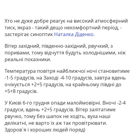
Хто не дуже добре реагує на високий атмосферний
тиск, якраз - такий дещо некомфортний період, -
застерігає синоптик
Наталка Діденко
.
Вітер західний, південно-західний, рвучкий, з
поривами, тому відчуття будуть холоднішими, ніж
реальні показники.
Температура повітря найближчої ночі становитиме
-1-5 градусів, на Заході -4-10 градусів, завтра вдень
очікується +2+5 градусів, на крайньому півдні до
+5+8 градусів.
У Києві 6-го грудня опади малоймовірні. Вночі -2-4
градуси, вдень +2+5 градусів. Вітер залітатиме
рвучко, тому без шапок не ходіть, вуха наші
делікатні, не варто їх аж так провітрювати.
Здоров`я і хороших людей поряд)