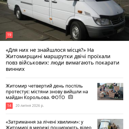
19
«Для них не знайшлося місця?» На
Житомирщині маршрутки двічі проїхали
17 липня 2026 р.
повз військових: люди вимагають покарати
винних
Житомир четвертий день поспіль
протестує: містяни знову вийшли на
майдан Корольова. ФОТО
photo_camera
14
20 липня 2026 р.
«Затримання за лічені хвилини»: у
Житомирі в мережі поширюють відео