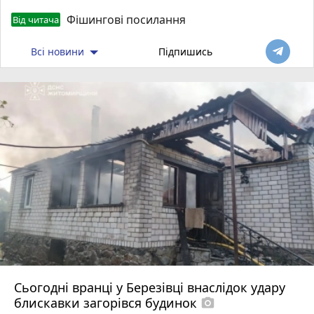
Фішингові посилання
Від читача
Всі новини
Підпишись
Сьогодні вранці у Березівці внаслідок удару
блискавки загорівся будинок
photo_camera