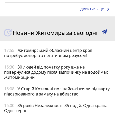
keyboard_arrow_right
Дивитись ще
Новини Житомира за сьогодні
17:55
Житомирський обласний центр крові
потребує донорів з негативним резусом!
16:30
30 людей від початку року вже не
повернулися додому після відпочинку на водоймах
Житомирщини
16:08
У Старій Котельні поліцейські взяли під варту
підозрюваного в замаху на вбивство
16:00
35 років Незалежності. 35 подій. Одна країна.
Одне серце