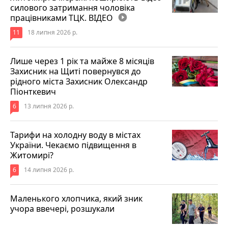
силового затримання чоловіка
працівниками ТЦК. ВІДЕО
play_circle_filled
11
18 липня 2026 р.
Лише через 1 рік та майже 8 місяців
Захисник на Щиті повернувся до
рідного міста Захисник Олександр
Піонткевич
6
13 липня 2026 р.
Тарифи на холодну воду в містах
України. Чекаємо підвищення в
Житомирі?
6
14 липня 2026 р.
Маленького хлопчика, який зник
учора ввечері, розшукали