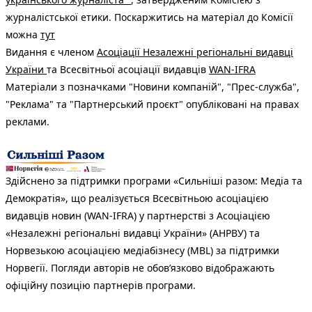
журналістської етики. Поскаржитись на матеріал до Комісії
можна
тут
Видання є членом
Асоціації Незалежні регіональні видавці
України
та Всесвітньої асоціації видавців
WAN-IFRA
Матеріали з позначками "Новини компаній", "Прес-служба",
"Реклама" та "Партнерський проєкт" опубліковані на правах
реклами.
Здійснено за підтримки програми «Сильніші разом: Медіа та
Демократія», що реалізується Всесвітньою асоціацією
видавців новин (WAN-IFRA) у партнерстві з Асоціацією
«Незалежні регіональні видавці України» (АНРВУ) та
Норвезькою асоціацією медіабізнесу (MBL) за підтримки
Норвегії. Погляди авторів не обов’язково відображають
офіційну позицію партнерів програми.