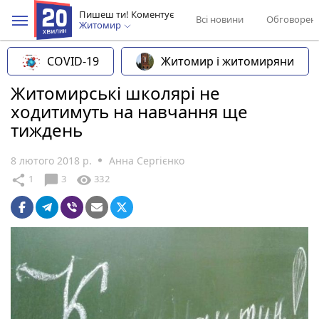
Пишеш ти! Коментує
Всі новини
Обговорен
Житомир
COVID-19
Житомир і житомиряни
Житомирські школярі не
ходитимуть на навчання ще
тиждень
8 лютого 2018 р.
Анна Сергієнко
chat_bubble
share
visibility
1
3
332