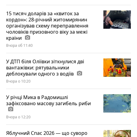
15 тисяч доларів за «квиток за
кордон»: 28-річний житомирянин
організував схему переправлення
чоловіків призовного віку за межі
країни
photo_camera
Вчора об 11:40
У ДТП біля Оліївки зіткнулися дві
вантажівки: рятувальники
деблокували одного з водіїв
photo_camera
Вчора о 10:20
У річці Мика в Радомишлі
зафіксовано масову загибель риби
photo_camera
Вчора о 12:20
Яблучний Спас 2026 — що суворо