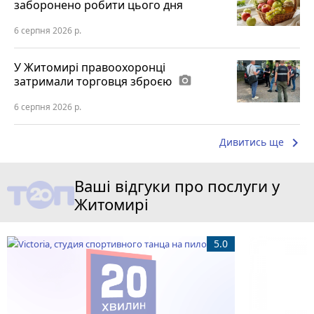
заборонено робити цього дня
6 серпня 2026 р.
У Житомирі правоохоронці
затримали торговця зброєю
photo_camera
6 серпня 2026 р.
keyboard_arrow_right
Дивитись ще
Ваші відгуки про послуги у
Житомирі
5.0