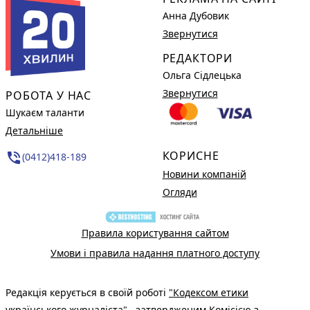
Анна Дубовик
Звернутися
РЕДАКТОРИ
Ольга Сідлецька
Звернутися
РОБОТА У НАС
Шукаєм таланти
Детальніше
КОРИСНЕ
phone_in_talk
(0412)418-189
Новини компаній
Огляди
Правила користування сайтом
Умови і правила надання платного доступу
Редакція керується в своїй роботі
"Кодексом етики
українського журналіста"
, затвердженим Комісією з