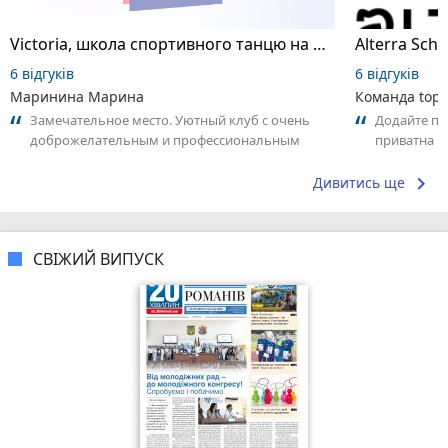
Victoria, школа спортивного танцю на пілоні
6 відгуків
6 відгуків
Маринина Марина
Команда top2
Замечательное место. Уютный клуб с очень
Додайте пер
доброжелательным и профессиональным
приватна ш
коллективом.
досвідом – 
keyboard_arrow_right
Дивитись ще
СВІЖИЙ ВИПУСК