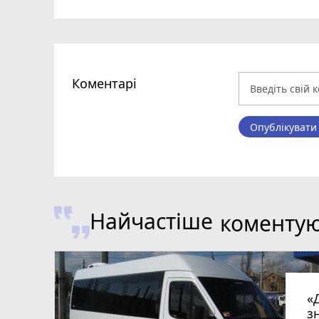
Коментарі
Опублікувати
Найчастіше
коменту
«
з