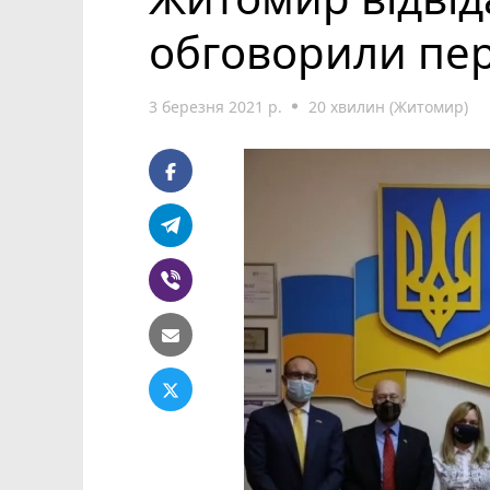
обговорили пер
3 березня 2021 р.
20 хвилин (Житомир)