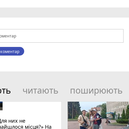
 коментар
ють
читають
поширюють
Для них не
найшлося місця?» На