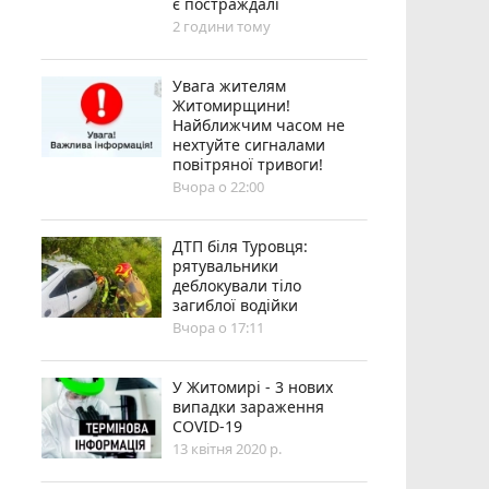
є постраждалі
2 години тому
Увага жителям
Житомирщини!
Найближчим часом не
нехтуйте сигналами
повітряної тривоги!
Вчора о 22:00
ДТП біля Туровця:
рятувальники
деблокували тіло
загиблої водійки
Вчора о 17:11
У Житомирі - 3 нових
випадки зараження
COVID-19
13 квітня 2020 р.