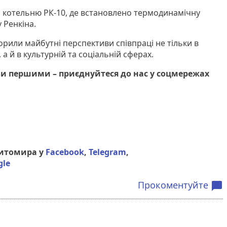
дали котельню РК-10, де встановлено термодинамічну
 Ренкіна.
ворили майбутні перспективи співпраці не тільки в
а й в культурній та соціальній сферах.
и першими – приєднуйтеся до нас у соцмережах
Житомира у
Facebook
,
Telegram
,
gle
Прокоментуйте
chat_bubble