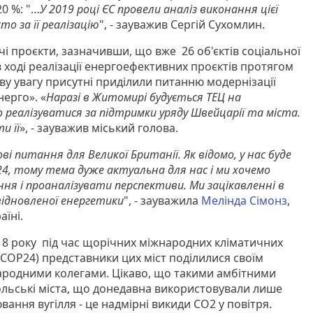
0 %: "…
У 2019 році ЄС провели аналіз виконання цієї
то за її реалізацію
", - зауважив Сергій Сухомлин.
і проєкти, зазначивши, що вже 26 об'єктів соціальної
 ході реалізації енергоефективних проєктів протягом
иву увагу присутні приділили питанню модернізації
ерго». «
Наразі в Житомирі будується ТЕЦ на
реалізуватися за підтримки уряду Швейцарії та міста.
и її
», - зауважив міський голова.
і питання для Великої Британії. Як відомо, у нас буде
4, тому тема дуже актуальна для нас і ми хочемо
я і проаналізувати перспективи. Ми зацікавленні в
 відновленої енергетики
", - зауважила
Мелінда Сімонз
,
аїні.
18 року під час щорічних міжнародних кліматичних
СOP24) представники цих міст поділилися своїм
ародними колегами. Цікаво, що такими амбітними
ольські міста, що донедавна використовували лише
ання вугілля - це надмірні викиди СО2 у повітря.