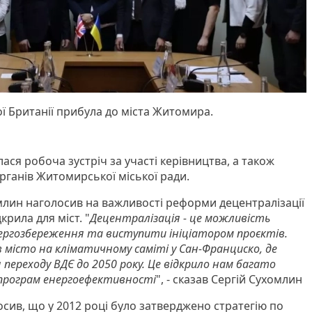
ої Британії прибула до міста Житомира.
лася робоча зустріч за участі керівництва, а також
рганів Житомирської міської ради.
млин наголосив на важливості реформи децентралізації
крила для міст. "
Децентралізація - це можливість
ергозбереження та виступити ініціатором проєктів.
 місто на кліматичному саміті у Сан-Франциско, де
 переходу ВДЄ до 2050 року. Це відкрило нам багато
 програм енергоефективності
", - сказав Сергій Сухомлин
сив, що у 2012 році було затверджено стратегію по