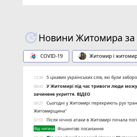
ВІДЕО
play_circle_filled
Новини Житомира за 
COVID-19
Житомир і житоми
5 цікавих українських слів, які були заб
12:38
У Житомирі під час тривоги люди мож
08:45
зачинене укриття. ВІДЕО
Сьогодні у Житомирі перекриють рух тран
08:27
Житомирщина"
Після нічної атаки в Житомирі почала пог
07:55
Від читача
Фішингові посилання