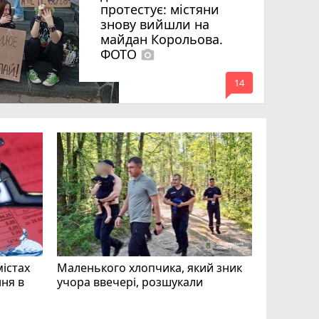
протестує: містяни
знову вийшли на
майдан Корольова.
ФОТО
photo_camera
mode_comment
14
«Затриман
Житомир
відео си
чоловіка
ВІДЕО
play_circle_filled
mode_comment
11
містах
Маленького хлопчика, який зник
ня в
учора ввечері, розшукали