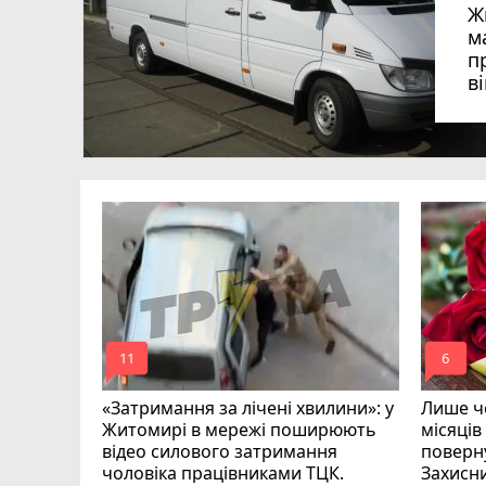
Ж
м
п
в
в
в
ий зник
и
mode_comment
mode_comment
11
6
«Затримання за лічені хвилини»: у
Лише че
Житомирі в мережі поширюють
місяців
відео силового затримання
поверну
чоловіка працівниками ТЦК.
Захисн