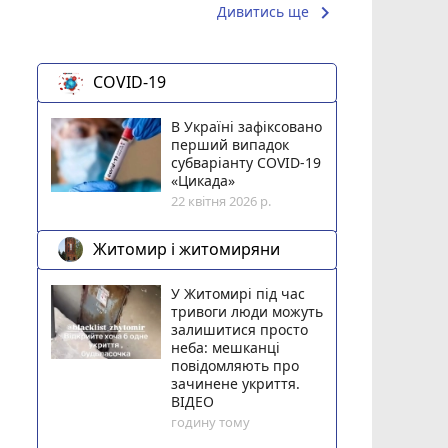
keyboard_arrow_right
Дивитись ще
COVID-19
В Україні зафіксовано
перший випадок
субваріанту COVID-19
«Цикада»
22 квітня 2026 р.
Житомир і житомиряни
У Житомирі під час
тривоги люди можуть
залишитися просто
неба: мешканці
повідомляють про
зачинене укриття.
ВІДЕО
годину тому