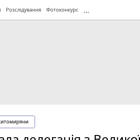
...
я
Розслідування
Фотоконкурс
житомиряни
ла делегація з Великої