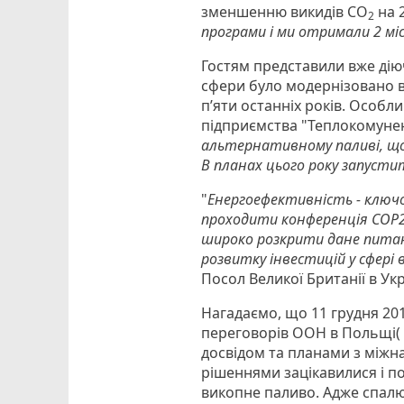
зменшенню викидів СО
на 2
2
програми і ми отримали 2 міс
Гостям представили вже діюч
сфери було модернізовано в
п’яти останніх років. Особл
підприємства "Теплокомунен
альтернативному паливі, що 
В планах цього року запустит
"
Енергоефективність - ключов
проходити конференція COP2
широко розкрити дане питанн
розвитку інвестицій у сфері
Посол Великої Британії в Укр
Нагадаємо, що 11 грудня 20
переговорів ООН в Польщі( 
досвідом та планами з міжн
рішеннями зацікавилися і п
викопне паливо. Адже спалюв