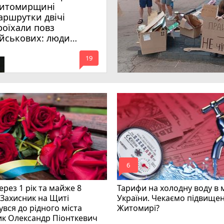
итомирщині
аршрутки двічі
роїхали повз
ійськових: люди
имагають покарати
mode_comment
инних
19
mode_comment
6
рез 1 рік та майже 8
Тарифи на холодну воду в 
 Захисник на Щиті
України. Чекаємо підвищен
вся до рідного міста
Житомирі?
ик Олександр Піонткевич