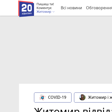
Пишеш ти!
Всі новини
Обговоренн
Коментує
Житомир
COVID-19
Житомир і 
Житомир відвіда