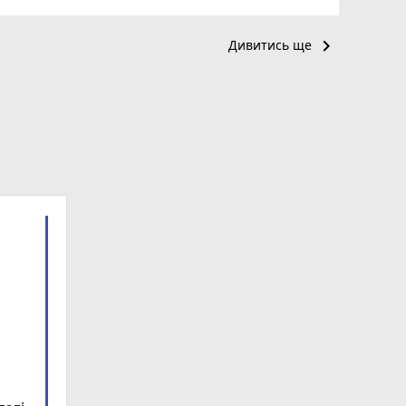
keyboard_arrow_right
Дивитись ще