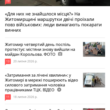
19
«Для них не знайшлося місця?» На
Житомирщині маршрутки двічі проїхали
17 липня 2026 р.
повз військових: люди вимагають покарати
винних
Житомир четвертий день поспіль
протестує: містяни знову вийшли на
майдан Корольова. ФОТО
photo_camera
13
20 липня 2026 р.
«Затримання за лічені хвилини»: у
Житомирі в мережі поширюють відео
силового затримання чоловіка
працівниками ТЦК. ВІДЕО
play_circle_filled
11
18 липня 2026 р.