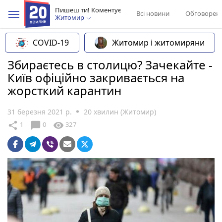
Пишеш ти! Коментує
Всі новини
Обговорен
Житомир
COVID-19
Житомир і житомиряни
Збираєтесь в столицю? Зачекайте -
Київ офіційно закривається на
жорсткий карантин
31 березня 2021 р.
20 хвилин (Житомир)
chat_bubble
share
visibility
1
0
327