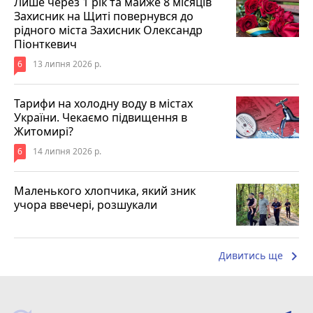
Лише через 1 рік та майже 8 місяців
Захисник на Щиті повернувся до
рідного міста Захисник Олександр
Піонткевич
6
13 липня 2026 р.
Тарифи на холодну воду в містах
України. Чекаємо підвищення в
Житомирі?
6
14 липня 2026 р.
Маленького хлопчика, який зник
учора ввечері, розшукали
keyboard_arrow_right
Дивитись ще