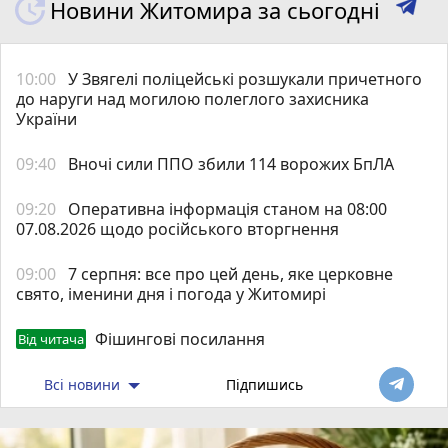
Новини Житомира за сьогодні
10:00
У Звягелі поліцейські розшукали причетного
до наруги над могилою полеглого захисника
України
09:40
Вночі сили ППО збили 114 ворожих БпЛА
09:20
Оперативна інформація станом на 08:00
07.08.2026 щодо російського вторгнення
09:00
7 серпня: все про цей день, яке церковне
свято, іменини дня і погода у Житомирі
Фішингові посилання
Від читача
Всі новини
Підпишись