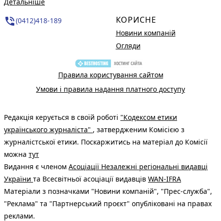
Детальніше
КОРИСНЕ
phone_in_talk
(0412)418-189
Новини компаній
Огляди
Правила користування сайтом
Умови і правила надання платного доступу
Редакція керується в своїй роботі
"Кодексом етики
українського журналіста"
, затвердженим Комісією з
журналістської етики. Поскаржитись на матеріал до Комісії
можна
тут
Видання є членом
Асоціації Незалежні регіональні видавці
України
та Всесвітньої асоціації видавців
WAN-IFRA
Матеріали з позначками "Новини компаній", "Прес-служба",
"Реклама" та "Партнерський проєкт" опубліковані на правах
реклами.