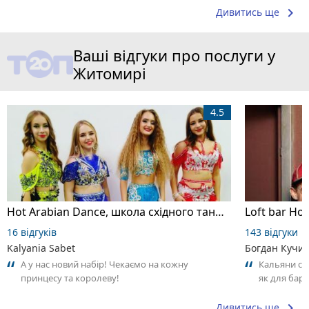
keyboard_arrow_right
Дивитись ще
Ваші відгуки про послуги у
Житомирі
4.5
Hot Arabian Dance, школа східного танцю
Loft bar Ho
16 відгуків
143 відгуки
Kalyania Sabet
Богдан Кучи
А у нас новий набір! Чекаємо на кожну
Кальяни сма
принцесу та королеву!
як для бару
що я куштув
keyboard_arrow_right
Дивитись ще