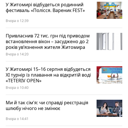
У Житомирі відбудеться родинний
фестиваль «Полісся. Вареник FEST»
Вчора о 12:39
Привласнив 72 тис. грн під приводом
встановлення вікон – засуджено до 2
років ув’язнення жителя Житомира
Вчора о 14:20
У Житомирі 15–16 серпня відбудеться
XI турнір із плавання на відкритій воді
«TETERIV OPEN»
Вчора о 10:40
Ми й так сім'я: чи справді реєстрація
шлюбу нічого не змінює
Вчора о 14:41