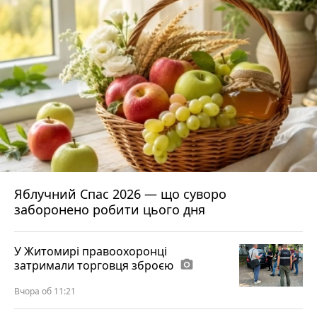
Яблучний Спас 2026 — що суворо
заборонено робити цього дня
У Житомирі правоохоронці
затримали торговця зброєю
photo_camera
Вчора об 11:21