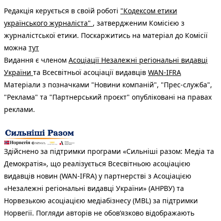
Редакція керується в своїй роботі
"Кодексом етики
українського журналіста"
, затвердженим Комісією з
журналістської етики. Поскаржитись на матеріал до Комісії
можна
тут
Видання є членом
Асоціації Незалежні регіональні видавці
України
та Всесвітньої асоціації видавців
WAN-IFRA
Матеріали з позначками "Новини компаній", "Прес-служба",
"Реклама" та "Партнерський проєкт" опубліковані на правах
реклами.
Здійснено за підтримки програми «Сильніші разом: Медіа та
Демократія», що реалізується Всесвітньою асоціацією
видавців новин (WAN-IFRA) у партнерстві з Асоціацією
«Незалежні регіональні видавці України» (АНРВУ) та
Норвезькою асоціацією медіабізнесу (MBL) за підтримки
Норвегії. Погляди авторів не обов’язково відображають