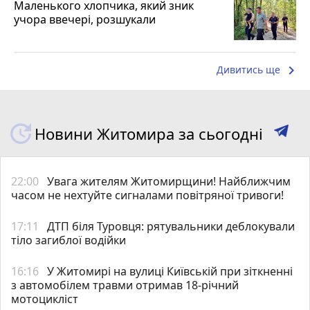
Маленького хлопчика, який зник
учора ввечері, розшукали
keyboard_arrow_right
Дивитись ще
Новини Житомира за сьогодні
22:00
Увага жителям Житомирщини! Найближчим
часом не нехтуйте сигналами повітряної тривоги!
17:11
ДТП біля Туровця: рятувальники деблокували
тіло загиблої водійки
16:16
У Житомирі на вулиці Київській при зіткненні
з автомобілем травми отримав 18-річний
мотоцикліст