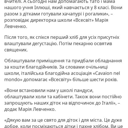
вчителі. А сьогодні нам допомагають тато і мама
нашого учня Іллюші, який навчається у 8 класі. Вони
разом з дітками готували хачапурі і рогалики», –
розповідає директорка школи «Всесвіт» Марія
Левченко.
Після того, як спікся перший хліб для усіх присутніх
влаштували дегустацію. Потім пекарню освятив
священик.
Облаштували приміщення та придбали обладнання
за кошти благодійників. За словами очільниці
школи, італійська благодійна асоціація «Cavaion nel
mondo» допомагає «Всесвіту» більше шести років.
«Вони встановили нам у школі пандуси,
облаштували холи та кабінети. Також вони постійно
запрошують наших діток на відпочинок до Італії», –
додає Марія Левченко.
«Дякую вам за це свято для діток і для міста. Це дуже
добре, коли посміхаються дітки і пахне хлібом. Ви це