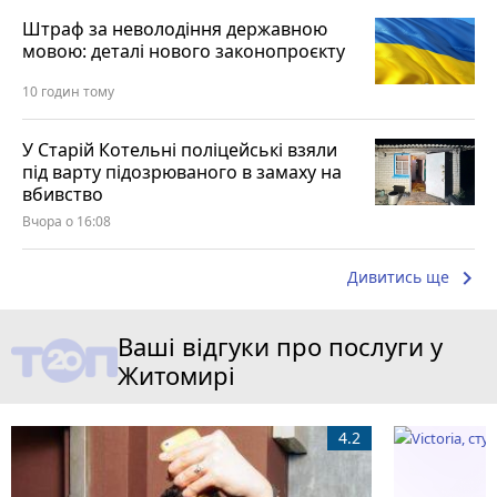
Штраф за неволодіння державною
мовою: деталі нового законопроєкту
10 годин тому
У Старій Котельні поліцейські взяли
під варту підозрюваного в замаху на
вбивство
Вчора о 16:08
keyboard_arrow_right
Дивитись ще
Ваші відгуки про послуги у
Житомирі
4.2