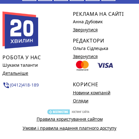
РЕКЛАМА НА САЙТІ
Анна Дубовик
Звернутися
РЕДАКТОРИ
Ольга Сідлецька
Звернутися
РОБОТА У НАС
Шукаєм таланти
Детальніше
КОРИСНЕ
phone_in_talk
(0412)418-189
Новини компаній
Огляди
Правила користування сайтом
Умови і правила надання платного доступу