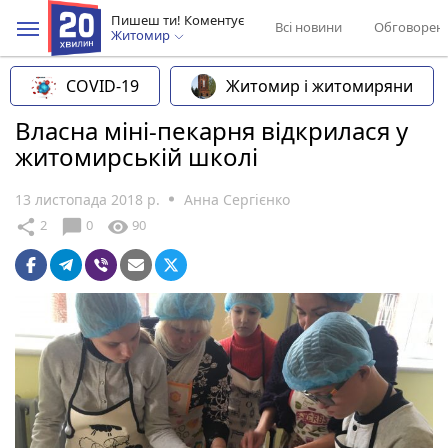
Пишеш ти! Коментує
Всі новини
Обговорен
Житомир
COVID-19
Житомир і житомиряни
Власна міні-пекарня відкрилася у
житомирській школі
13 листопада 2018 р.
Анна Сергієнко
chat_bubble
share
visibility
2
0
90