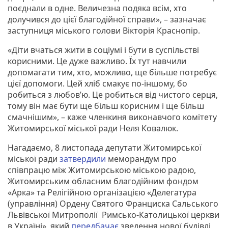
поєднали в одне. Величезна подяка всім, хто
долучився до цієї благодійної справи», – зазначає
заступниця міського голови Вікторія Краснопір.
«Діти вчаться жити в соціумі і бути в суспільстві
корисними. Це дуже важливо. Їх тут навчили
допомагати тим, хто, можливо, ще більше потребує
цієї допомоги. Цей хліб смакує по-іншому, бо
робиться з любов’ю. Це робиться від чистого серця,
тому він має бути ще більш корисним і ще більш
смачнішим», – каже членкиня виконавчого комітету
Житомирської міської ради Неля Ковалюк.
Нагадаємо, 8 листопада депутати Житомирської
міської ради
затвердили
меморандум про
співпрацю між Житомирською міською радою,
Житомирським обласним благодійним фондом
«Арка» та Релігійною організацією «Делегатура
(управління) Ордену Святого Франциска Сальського
Львівської Митрополії Римсько-Католицької церкви
в Україні», який
передбачає
зведення нової будівлі