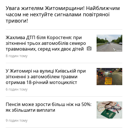
Увага жителям Житомирщини! Найближчим
часом не нехтуйте сигналами повітряної
тривоги!
Жахлива ДТП біля Коростеня: при
зіткненні трьох автомобілів семеро
травмованих, серед них двоє дітей
photo_camera
8 годин тому
У Житомирі на вулиці Київській при
зіткненні з автомобілем травми
отримав 18-річний мотоцикліст
6 годин тому
Пенсія може зрости більш ніж на 50%:
як збільшити виплати
9 годин тому