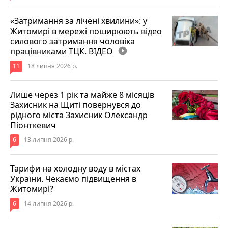
«Затримання за лічені хвилини»: у
Житомирі в мережі поширюють відео
силового затримання чоловіка
працівниками ТЦК. ВІДЕО
play_circle_filled
11
18 липня 2026 р.
Лише через 1 рік та майже 8 місяців
Захисник на Щиті повернувся до
рідного міста Захисник Олександр
Піонткевич
6
13 липня 2026 р.
Тарифи на холодну воду в містах
України. Чекаємо підвищення в
Житомирі?
6
14 липня 2026 р.