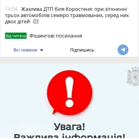
14:04
Жахлива ДТП біля Коростеня: при зіткненні
трьох автомобілів семеро травмованих, серед них
двоє дітей
photo_camera
Фішингові посилання
Від читача
Всі новини
Підпишись