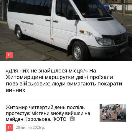
19
«Для них не знайшлося місця?» На
Житомирщині маршрутки двічі проїхали
17 липня 2026 р.
повз військових: люди вимагають покарати
винних
Житомир четвертий день поспіль
протестує: містяни знову вийшли на
майдан Корольова. ФОТО
photo_camera
14
20 липня 2026 р.