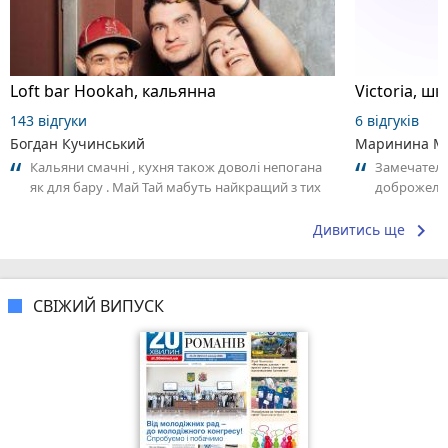
Loft bar Hookah, кальянна
143 відгуки
6 відгуків
Богдан Кучинський
Маринина М
Кальяни смачні , кухня також доволі непогана
Замечатель
як для бару . Май Тай мабуть найкращий з тих
доброжела
що я куштував ) . Повернуся до...
коллективо
keyboard_arrow_right
Дивитись ще
СВІЖИЙ ВИПУСК