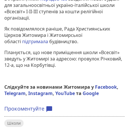
для загальноосвітньої україно-італійської школи
«Всесвіт» І-ІІ-ІІІ ступенів за кошти релігійної
організації.
Як повідомлялося раніше, Рада Християнських
Церков Житомира і Житомирської
області
підтримала
будівництво.
Планується, що нове приміщення школи «Всесвіт»
зведуть у Житомирі за адресою: провулок Річковий,
12-а, що на Корбутівці.
Слідкуйте за новинами Житомира у
Facebook
,
Telegram
,
Instagram
,
YouTube
та
Google
Прокоментуйте
chat_bubble
Школи