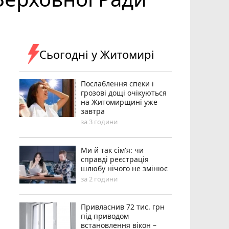
Сьогодні у Житомирі
Послаблення спеки і
грозові дощі очікуються
на Житомирщині уже
завтра
за 3 години
Ми й так сім'я: чи
справді реєстрація
шлюбу нічого не змінює
за 2 години
Привласнив 72 тис. грн
під приводом
встановлення вікон –