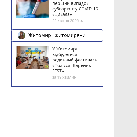
перший випадок
субваріанту COVID-19
«Цикада»
22 квітня 2026 р.
Житомир і житомиряни
У Житомирі
відбудеться
родинний фестиваль
«Полісся. Вареник
FEST»
за 19 хвилин