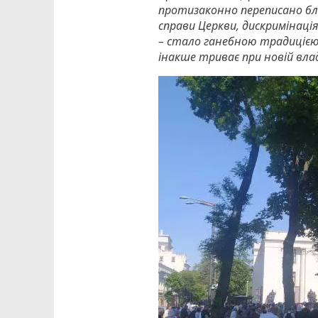
протизаконно переписано бли
справи Церкви, дискримінація
– стало ганебною традицією 
інакше триває при новій влад