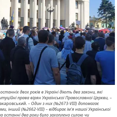
останніх двох років в Україні діють два закони, які
уційні права вірян Української Православної Церкви,
–
акаровський. –
Один з них (№2673-VIII) допомагає
и, інший (№2662-VIII) – відбирає ім'я нашої Української
за останні два роки було захоплено силою чи