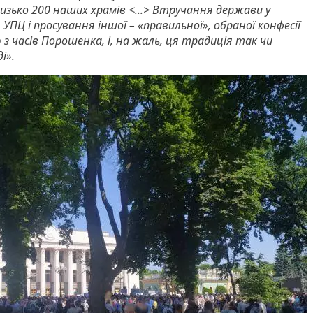
зько 200 наших храмів <...> Втручання держави у
 УПЦ і просування іншої – «правильної», обраної конфесії
з часів Порошенка, і, на жаль, ця традиція так чи
і».