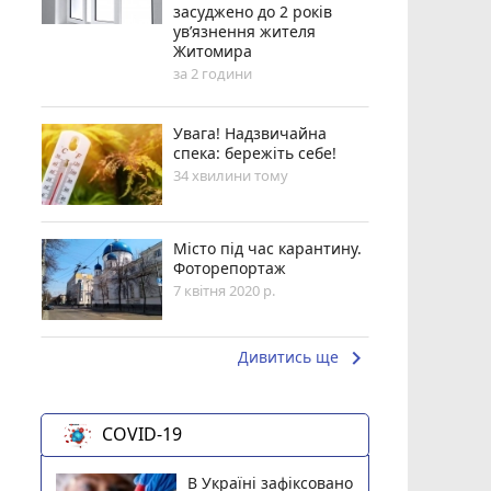
засуджено до 2 років
ув’язнення жителя
Житомира
за 2 години
Увага! Надзвичайна
спека: бережіть себе!
34 хвилини тому
Місто під час карантину.
Фоторепортаж
7 квітня 2020 р.
keyboard_arrow_right
Дивитись ще
COVID-19
В Україні зафіксовано