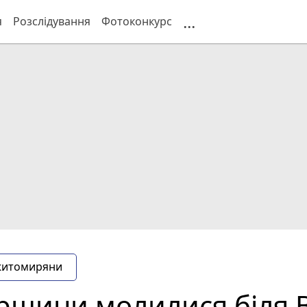
...
я
Розслідування
Фотоконкурс
житомиряни
щини молилися біля В