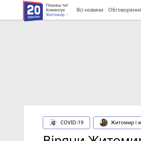
Пишеш ти!
Всі новини
Обговоренн
Коментує
Житомир
COVID-19
Житомир і 
Віряни Житомир