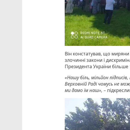
Він констатував, що миряни
злочинні закони і дискримін
Президента України більше 1
«Нашу біль, мільйон підписів
Верховній Раді чомусь не мо
ми дамо їм наш»,
– підкресл