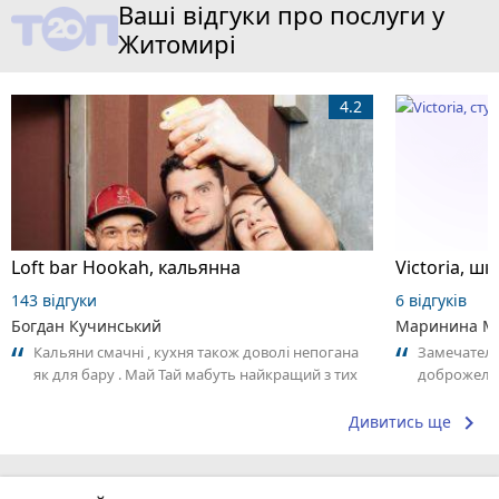
Ваші відгуки про послуги у
Житомирі
4.2
Loft bar Hookah, кальянна
143 відгуки
6 відгуків
Богдан Кучинський
Маринина М
Кальяни смачні , кухня також доволі непогана
Замечатель
як для бару . Май Тай мабуть найкращий з тих
доброжела
що я куштував ) . Повернуся до...
коллективо
keyboard_arrow_right
Дивитись ще