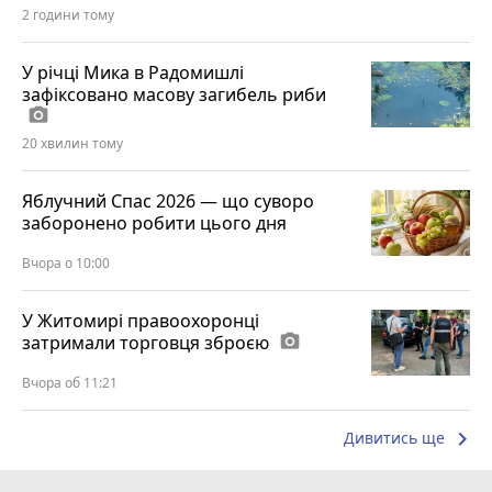
2 години тому
У річці Мика в Радомишлі
зафіксовано масову загибель риби
photo_camera
20 хвилин тому
Яблучний Спас 2026 — що суворо
заборонено робити цього дня
Вчора о 10:00
У Житомирі правоохоронці
затримали торговця зброєю
photo_camera
Вчора об 11:21
keyboard_arrow_right
Дивитись ще