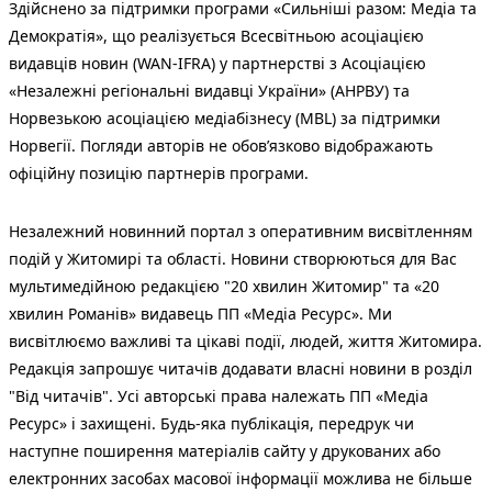
Здійснено за підтримки програми «Сильніші разом: Медіа та
Демократія», що реалізується Всесвітньою асоціацією
видавців новин (WAN-IFRA) у партнерстві з Асоціацією
«Незалежні регіональні видавці України» (АНРВУ) та
Норвезькою асоціацією медіабізнесу (MBL) за підтримки
Норвегії. Погляди авторів не обов’язково відображають
офіційну позицію партнерів програми.
Незалежний новинний портал з оперативним висвітленням
подій у Житомирі та області. Новини створюються для Вас
мультимедійною редакцією "20 хвилин Житомир" та «20
хвилин Романів» видавець ПП «Медіа Ресурс». Ми
висвітлюємо важливі та цікаві події, людей, життя Житомира.
Редакція запрошує читачів додавати власні новини в розділ
"Від читачів". Усі авторські права належать ПП «Медіа
Ресурс» і захищені. Будь-яка публiкацiя, передрук чи
наступне поширення матеріалів сайту у друкованих або
електронних засобах масової інформації можлива не більше