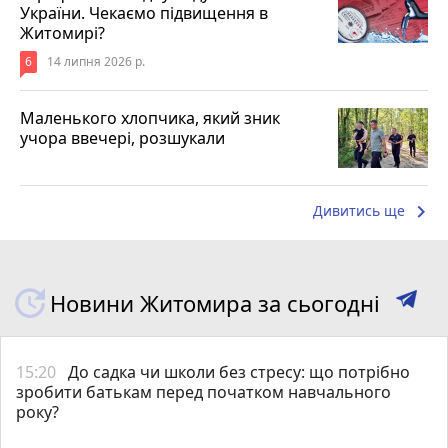
України. Чекаємо підвищення в
Житомирі?
6
14 липня 2026 р.
Маленького хлопчика, який зник
учора ввечері, розшукали
keyboard_arrow_right
Дивитись ще
Новини Житомира за сьогодні
15:20
До садка чи школи без стресу: що потрібно
зробити батькам перед початком навчального
року?