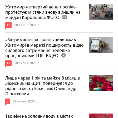
Житомир четвертий день поспіль
протестує: містяни знову вийшли на
майдан Корольова. ФОТО
photo_camera
13
20 липня 2026 р.
«Затримання за лічені хвилини»: у
Житомирі в мережі поширюють відео
силового затримання чоловіка
працівниками ТЦК. ВІДЕО
play_circle_filled
11
18 липня 2026 р.
Лише через 1 рік та майже 8 місяців
Захисник на Щиті повернувся до
рідного міста Захисник Олександр
Піонткевич
6
13 липня 2026 р.
Тарифи на холодну воду в містах