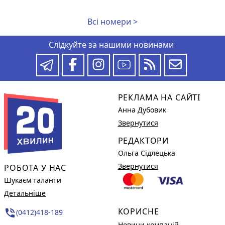
Всі номери >
Слідкуйте за нашими новинами
РЕКЛАМА НА САЙТІ
Анна Дубовик
Звернутися
РЕДАКТОРИ
Ольга Сідлецька
Звернутися
РОБОТА У НАС
Шукаєм таланти
Детальніше
КОРИСНЕ
phone_in_talk
(0412)418-189
Новини компаній