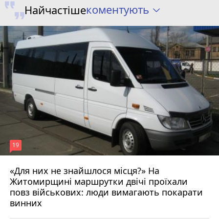
коментують
Найчастіше
19
«Для них не знайшлося місця?» На
Житомирщині маршрутки двічі проїхали
17 липня 2026 р.
повз військових: люди вимагають покарати
винних