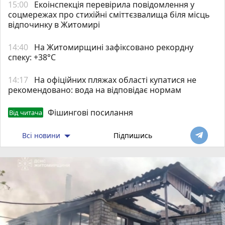
15:00
Екоінспекція перевірила повідомлення у
соцмережах про стихійні сміттєзвалища біля місць
відпочинку в Житомирі
14:40
Н️а Житомирщині зафіксовано рекордну
спеку: +38°C
14:17
На офіційних пляжах області купатися не
рекомендовано: вода на відповідає нормам
Фішингові посилання
Від читача
Всі новини
Підпишись