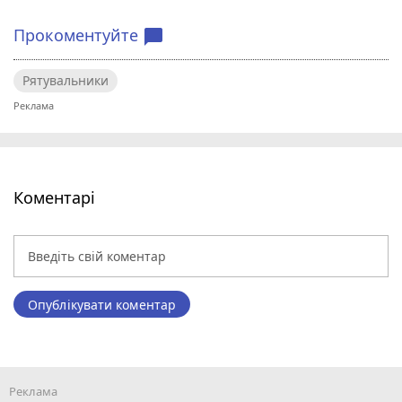
Прокоментуйте
chat_bubble
Рятувальники
Коментарі
Опублікувати коментар