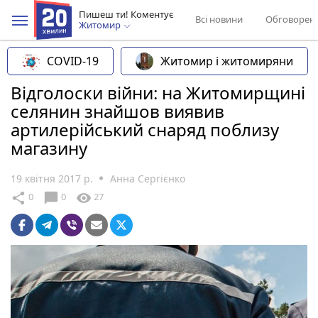
Пишеш ти! Коментує
Всі новини
Обговорен
Житомир
COVID-19
Житомир і житомиряни
Відголоски війни: на Житомирщині
селянин знайшов виявив
артилерійський снаряд поблизу
магазину
19 квітня 2017 р.
Анна Сергієнко
chat_bubble
share
visibility
0
0
27