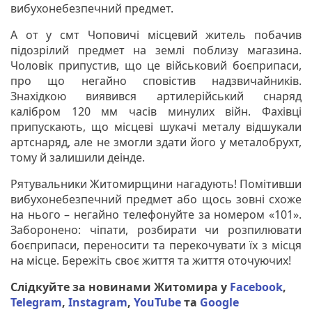
вибухонебезпечний предмет.
А от у смт Чоповичі місцевий житель побачив
підозрілий предмет на землі поблизу магазина.
Чоловік припустив, що це військовий боєприпаси,
про що негайно сповістив надзвичайників.
Знахідкою виявився артилерійський снаряд
калібром 120 мм часів минулих війн. Фахівці
припускають, що місцеві шукачі металу відшукали
артснаряд, але не змогли здати його у металобрухт,
тому й залишили деінде.
Рятувальники Житомирщини нагадують! Помітивши
вибухонебезпечний предмет або щось зовні схоже
на нього – негайно телефонуйте за номером «101».
Заборонено: чіпати, розбирати чи розпилювати
боєприпаси, переносити та перекочувати їх з місця
на місце. Бережіть своє життя та життя оточуючих!
Слідкуйте за новинами Житомира у
Facebook
,
Telegram
,
Instagram
,
YouTube
та
Google