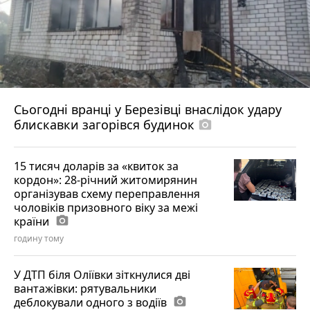
Сьогодні вранці у Березівці внаслідок удару
блискавки загорівся будинок
photo_camera
15 тисяч доларів за «квиток за
кордон»: 28-річний житомирянин
організував схему переправлення
чоловіків призовного віку за межі
країни
photo_camera
годину тому
У ДТП біля Оліївки зіткнулися дві
вантажівки: рятувальники
деблокували одного з водіїв
photo_camera