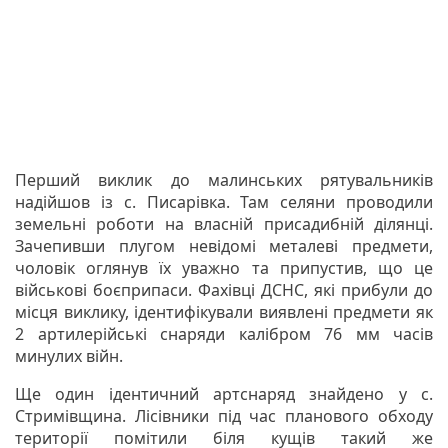
Перший виклик до малинських рятувальників
надійшов із с. Писарівка. Там селяни проводили
земельні роботи на власній присадибній ділянці.
Зачепивши плугом невідомі металеві предмети,
чоловік оглянув їх уважно та припустив, що це
військові боєприпаси. Фахівці ДСНС, які прибули до
місця виклику, ідентифікували виявлені предмети як
2 артилерійські снаряди калібром 76 мм часів
минулих війн.
Ще один ідентичний артснаряд знайдено у с.
Стримівщина. Лісівники під час планового обходу
території помітили біля кущів такий же