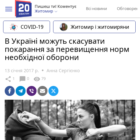
Пишеш ти! Коментує
Всі новини
Обговорен
Житомир
COVID-19
Житомир і житомиряни
В Україні можуть скасувати
покарання за перевищення норм
необхідної оборони
13 січня 2017 р.
Анна Сергієнко
chat_bubble
share
visibility
1
0
79