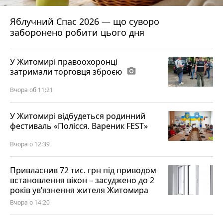
Яблучний Спас 2026 — що суворо
заборонено робити цього дня
У Житомирі правоохоронці
затримали торговця зброєю
photo_camera
Вчора об 11:21
У Житомирі відбудеться родинний
фестиваль «Полісся. Вареник FEST»
Вчора о 12:39
Привласнив 72 тис. грн під приводом
встановлення вікон – засуджено до 2
років ув’язнення жителя Житомира
Вчора о 14:20