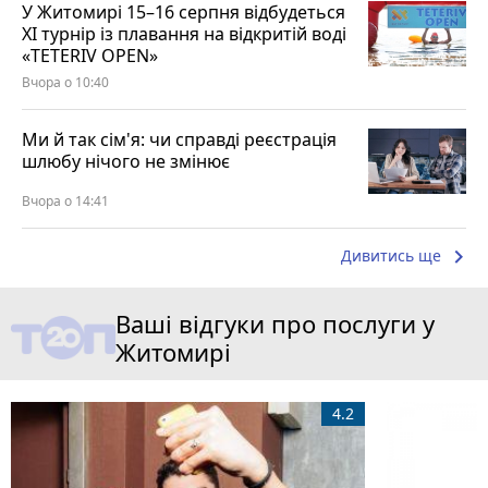
У Житомирі 15–16 серпня відбудеться
XI турнір із плавання на відкритій воді
«TETERIV OPEN»
Вчора о 10:40
Ми й так сім'я: чи справді реєстрація
шлюбу нічого не змінює
Вчора о 14:41
keyboard_arrow_right
Дивитись ще
Ваші відгуки про послуги у
Житомирі
4.2