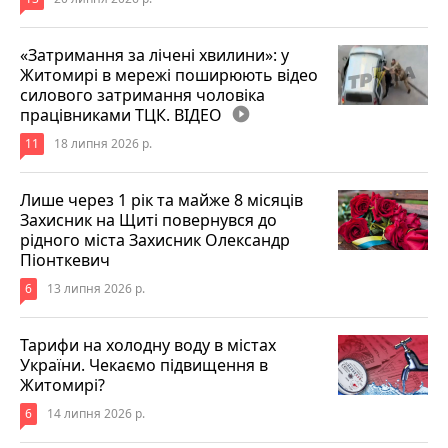
«Затримання за лічені хвилини»: у
Житомирі в мережі поширюють відео
силового затримання чоловіка
працівниками ТЦК. ВІДЕО
play_circle_filled
11
18 липня 2026 р.
Лише через 1 рік та майже 8 місяців
Захисник на Щиті повернувся до
рідного міста Захисник Олександр
Піонткевич
6
13 липня 2026 р.
Тарифи на холодну воду в містах
України. Чекаємо підвищення в
Житомирі?
6
14 липня 2026 р.