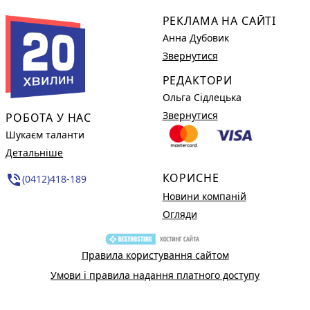
РЕКЛАМА НА САЙТІ
Анна Дубовик
Звернутися
РЕДАКТОРИ
Ольга Сідлецька
Звернутися
РОБОТА У НАС
Шукаєм таланти
Детальніше
КОРИСНЕ
phone_in_talk
(0412)418-189
Новини компаній
Огляди
Правила користування сайтом
Умови і правила надання платного доступу