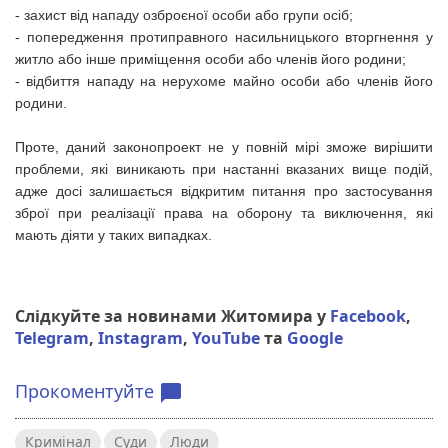
- захист від нападу озброєної особи або групи осіб;
- попередження протиправного насильницького вторгнення у
житло або інше приміщення особи або членів його родини;
- відбиття нападу на нерухоме майно особи або членів його
родини.
Проте, даний законопроект не у повній мірі зможе вирішити
проблеми, які виникають при настанні вказаних вище подій,
адже досі залишається відкритим питання про застосування
зброї при реалізації права на оборону та виключення, які
мають діяти у таких випадках.
Слідкуйте за новинами Житомира у
Facebook
,
Telegram
,
Instagram
,
YouTube
та
Google
Прокоментуйте
chat_bubble
Кримінал
Суди
Люди