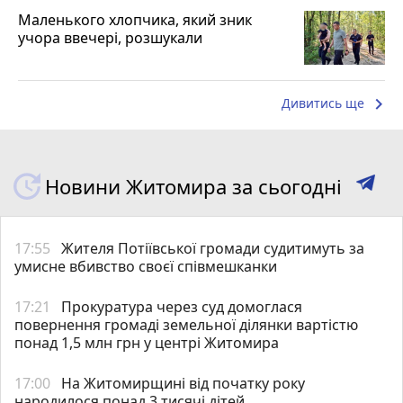
Маленького хлопчика, який зник
учора ввечері, розшукали
keyboard_arrow_right
Дивитись ще
Новини Житомира за сьогодні
17:55
Жителя Потіївської громади судитимуть за
умисне вбивство своєї співмешканки
17:21
Прокуратура через суд домоглася
повернення громаді земельної ділянки вартістю
понад 1,5 млн грн у центрі Житомира
17:00
На Житомирщині від початку року
народилося понад 3 тисячі дітей