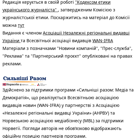
Редакція керується в своїй роботі
"Кодексом етики
українського журналіста"
, затвердженим Комісією з
журналістської етики. Поскаржитись на матеріал до Комісії
можна
тут
Видання є членом
Асоціації Незалежні регіональні видавці
України
та Всесвітньої асоціації видавців
WAN-IFRA
Матеріали з позначками "Новини компаній", "Прес-служба",
"Реклама" та "Партнерський проєкт" опубліковані на правах
реклами.
Здійснено за підтримки програми «Сильніші разом: Медіа та
Демократія», що реалізується Всесвітньою асоціацією
видавців новин (WAN-IFRA) у партнерстві з Асоціацією
«Незалежні регіональні видавці України» (АНРВУ) та
Норвезькою асоціацією медіабізнесу (MBL) за підтримки
Норвегії. Погляди авторів не обов’язково відображають
офіційну позицію партнерів програми.