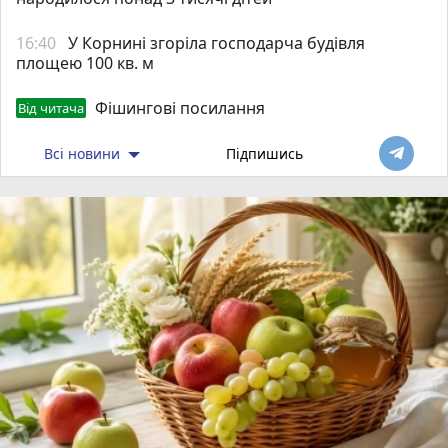
16:40
У Корнині згоріла господарча будівля
площею 100 кв. м
Фішингові посилання
Від читача
Всі новини
Підпишись