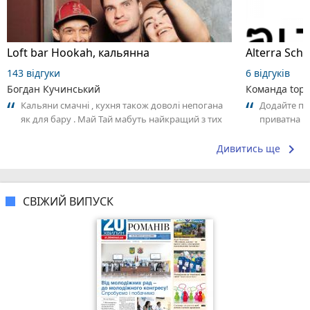
Loft bar Hookah, кальянна
143 відгуки
6 відгуків
Богдан Кучинський
Команда top2
Кальяни смачні , кухня також доволі непогана
Додайте пер
як для бару . Май Тай мабуть найкращий з тих
приватна ш
що я куштував ) . Повернуся до...
досвідом – 
keyboard_arrow_right
Дивитись ще
СВІЖИЙ ВИПУСК