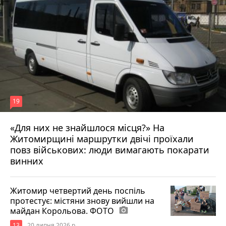
19
«Для них не знайшлося місця?» На
Житомирщині маршрутки двічі проїхали
17 липня 2026 р.
повз військових: люди вимагають покарати
винних
Житомир четвертий день поспіль
протестує: містяни знову вийшли на
майдан Корольова. ФОТО
photo_camera
13
20 липня 2026 р.