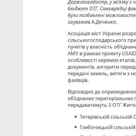
Держгеокадастр, у зв’язку з
бюджет ОТГ. Самоврядці фак
були позбавлені можливосте
зауважив А.Дяченко.
Асоціація міст України роз
сільськогосподарського пр
пунктів у власність об’єдн
АМУ в рамках проекту USAID
особливості окремих етапів,
документів, алгоритм перед
передачі земель, витяги з н
фахівців.
Відповідно до оприлюдненог
об’єднаних територіальних г
передаватимуть 3 ОТГ Житом
Тетерівській сільській
Глибочицькій сільські