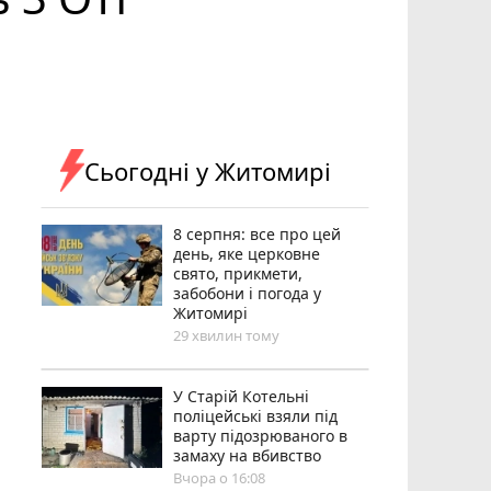
Сьогодні у Житомирі
8 серпня: все про цей
день, яке церковне
свято, прикмети,
забобони і погода у
Житомирі
29 хвилин тому
У Старій Котельні
поліцейські взяли під
варту підозрюваного в
замаху на вбивство
Вчора о 16:08