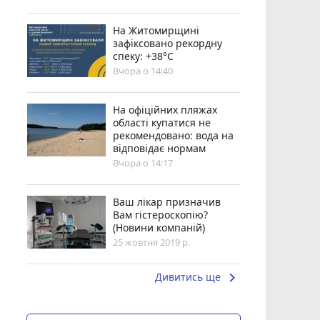
Н️а Житомирщині
зафіксовано рекордну
спеку: +38°C
Вчора о 14:40
На офіційних пляжах
області купатися не
рекомендовано: вода на
відповідає нормам
Вчора о 14:17
Ваш лікар призначив
Вам гістероскопію?
(Новини компаній)
25 жовтня 2019 р.
keyboard_arrow_right
Дивитись ще