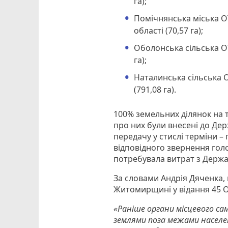
га);
Помічнянська міська О
області (70,57 га);
Оболонська сільська ОТ
га);
Наталинська сільська О
(791,08 га).
100% земельних ділянок на 
про них були внесені до Де
передачу у стислі терміни 
відповідного звернення гол
потребувала витрат з Держ
За словами Андрія Дяченка,
Житомирщині у відання 45 О
«Раніше органи місцевого са
землями поза межами населе