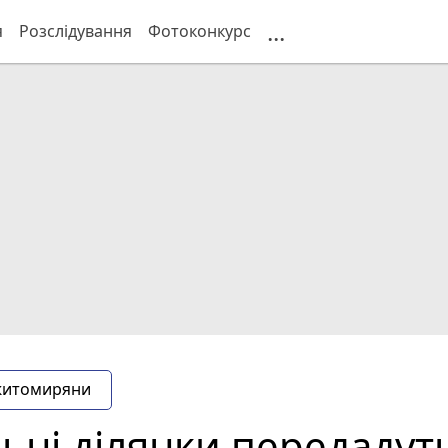
...
я
Розслідування
Фотоконкурс
житомиряни
ьні ділянки передадут