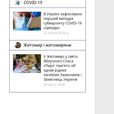
COVID-19
В Україні зафіксовано
перший випадок
субваріанту COVID-19
«Цикада»
22 квітня 2026 р.
Житомир і житомиряни
У Житомирі у свято
Яблучного Спаса
«Пиріг пам'яті» об'
єднав рідних
загиблих Захисників і
Захисниць України
Вчора о 14:00