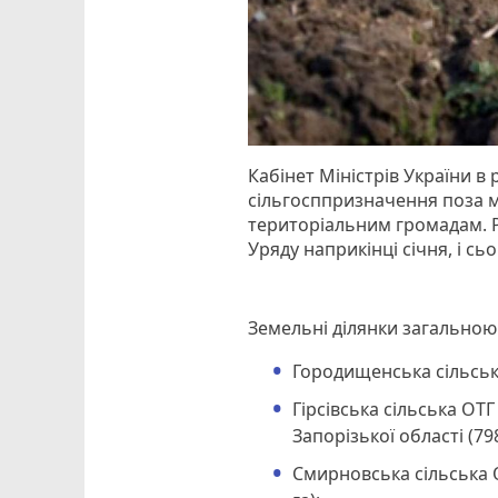
Кабінет Міністрів України в
сільгосппризначення поза 
територіальним громадам. Р
Уряду наприкінці січня, і сь
Земельні ділянки загальною
Городищенська сільська
Гірсівська сільська О
Запорізької області (798
Смирновська сільська О