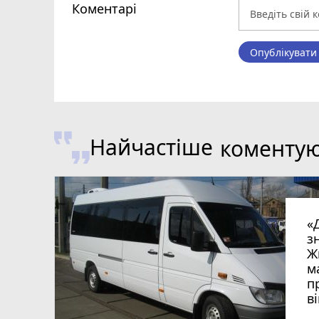
Коментарі
Опублікувати
Найчастіше
коменту
«
з
Ж
м
п
в
в