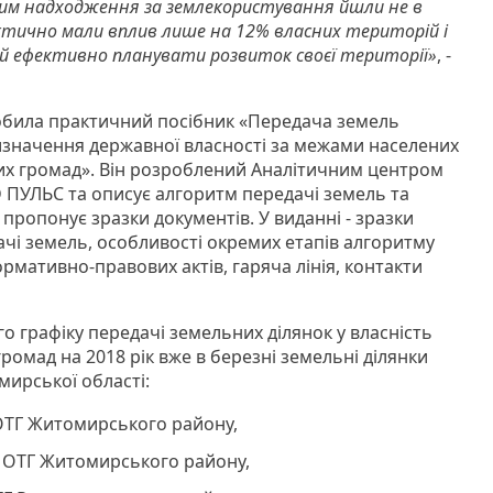
 чим надходження за землекористування йшли не в
тично мали вплив лише на 12% власних територій і
й ефективно планувати розвиток своєї території»
, -
робила практичний посібник «Передача земель
изначення державної власності за межами населених
аних громад». Він розроблений Аналітичним центром
 ПУЛЬС та описує алгоритм передачі земель та
 пропонує зразки документів. У виданні - зразки
ачі земель, особливості окремих етапів алгоритму
ормативно-правових актів, гаряча лінія, контакти
о графіку передачі земельних ділянок у власність
ромад на 2018 рік вже в березні земельні ділянки
ирської області:
 ОТГ Житомирського району,
й ОТГ Житомирського району,