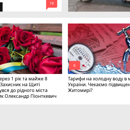
mode_comment
инних
19
mode_comment
6
рез 1 рік та майже 8
Тарифи на холодну воду в 
 Захисник на Щиті
України. Чекаємо підвищен
вся до рідного міста
Житомирі?
ик Олександр Піонткевич