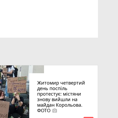
Житомир четвертий
день поспіль
протестує: містяни
знову вийшли на
майдан Корольова.
ФОТО
photo_camera