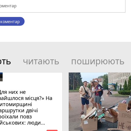
 коментар
ють
читають
поширюють
Для них не
найшлося місця?» На
итомирщині
аршрутки двічі
роїхали повз
ійськових: люди
имагають покарати