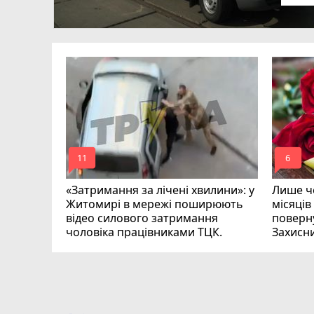
в
ий зник
и
mode_comment
mode_comment
11
6
«Затримання за лічені хвилини»: у
Лише че
Житомирі в мережі поширюють
місяців
відео силового затримання
поверну
чоловіка працівниками ТЦК.
Захисн
ВІДЕО
play_circle_filled