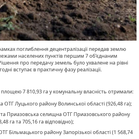
 рамках поглиблення децентралізації передав землю
межами населених пунктів першим 7 об’єднаним
ішення про передачу земель було ухвалене на рівні
огодні вступає в практичну фазу реалізації.
 площею 7 810,93 га у комунальну власність отримали:
 ОТГ Луцького району Волинської області (926,48 га);
ТГ та Приазовська селищна ОТГ Приазовського району
,48 га та 705,16 га відповідно);
ТГ Більмацького району Запорізької області (1 568,74