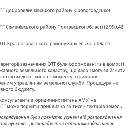
ТГ Добровеличківського району Кіровоградської
Г Семенівського району Полтавської області (2 950,42
ТГ Красноградського району Харківської області
території зазначених ОТГ були сформовані та відомості
ржавного земельного кадастру, що дало змогу здійснити
– протягом двох тижнів з моменту отримання
овним управлінням земельної служби. Процедура не
авного бюджету.
 консультанта з юридичних питань АМУ, на
ТГ може перейти приблизно 49 тисяч гектарів земель.
моврядування були повністю усунені від розпорядження
них пунктів - розпорядження останніми здійснював