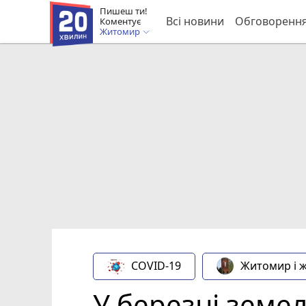
Пишеш ти!
Всі новини
Обговоренн
Коментує
Житомир
COVID-19
Житомир і 
У березні земел