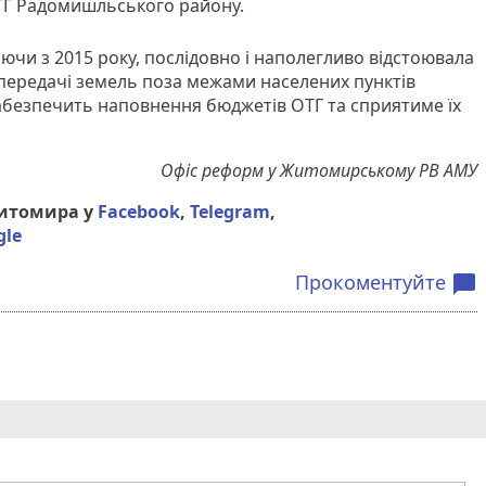
ОТГ Радомишльського району.
чи з 2015 року, послідовно і наполегливо відстоювала
передачі земель поза межами населених пунктів
абезпечить наповнення бюджетів ОТГ та сприятиме їх
Офіс реформ у Житомирському РВ АМУ
Житомира у
Facebook
,
Telegram
,
gle
Прокоментуйте
chat_bubble