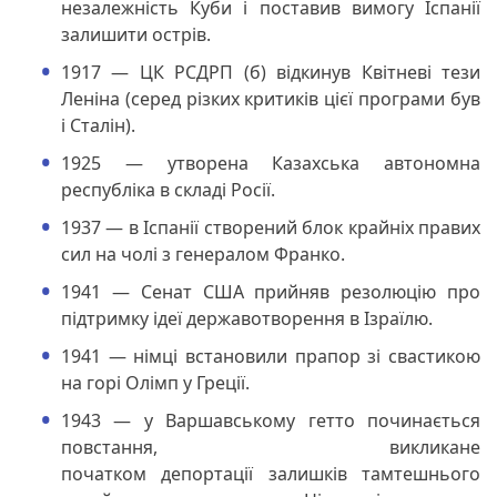
незалежність Куби і поставив вимогу Іспанії
залишити острів.
1917 — ЦК РСДРП (б) відкинув Квітневі тези
Леніна (серед різких критиків цієї програми був
і Сталін).
1925 — утворена Казахська автономна
республіка в складі Росії.
1937 — в Іспанії створений блок крайніх правих
сил на чолі з генералом Франко.
1941 — Сенат США прийняв резолюцію про
підтримку ідеї державотворення в Ізраїлю.
1941 — німці встановили прапор зі свастикою
на горі Олімп у Греції.
1943 — у Варшавському гетто починається
повстання, викликане
початком депортації залишків тамтешнього