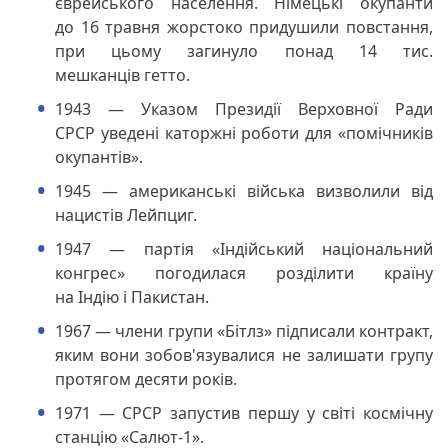
єврейського населення. Німецькі окупанти
до 16 травня жорстоко придушили повстання,
при цьому загинуло понад 14 тис.
мешканців гетто.
1943 — Указом Президії Верховної Ради
СРСР уведені каторжні роботи для «помічників
окупантів».
1945 — американські війська визволили від
нацистів Лейпциг.
1947 — партія «Індійський національний
конгрес» погодилася розділити країну
на Індію і Пакистан.
1967 — члени групи «Бітлз» підписали контракт,
яким вони зобов'язувалися не залишати групу
протягом десяти років.
1971 — СРСР запустив першу у світі космічну
станцію «Салют-1».