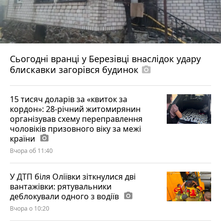
Сьогодні вранці у Березівці внаслідок удару
блискавки загорівся будинок
photo_camera
15 тисяч доларів за «квиток за
кордон»: 28-річний житомирянин
організував схему переправлення
чоловіків призовного віку за межі
країни
photo_camera
Вчора об 11:40
У ДТП біля Оліївки зіткнулися дві
вантажівки: рятувальники
деблокували одного з водіїв
photo_camera
Вчора о 10:20