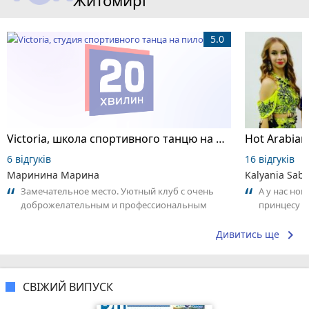
Житомирі
5.0
Victoria, школа спортивного танцю на пілоні
6 відгуків
16 відгуків
Маринина Марина
Kalyania Sabe
Замечательное место. Уютный клуб с очень
А у нас нов
доброжелательным и профессиональным
принцесу т
коллективом.
keyboard_arrow_right
Дивитись ще
СВІЖИЙ ВИПУСК