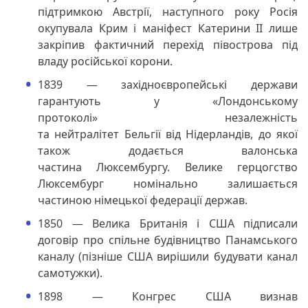
підтримкою Австрії, наступного року Росія
окупувала Крим і маніфест Катерини II лише
закріпив фактичний перехід півострова під
владу російської корони.
1839 — західноєвропейські держави
гарантують у «Лондонському
протоколі» незалежність
та нейтралітет Бельгії від Нідерландів, до якої
також додається валонська
частина Люксембургу. Велике герцогство
Люксембург номінально залишається
частиною німецької федерації держав.
1850 — Велика Британія і США підписали
договір про спільне будівництво Панамського
каналу (пізніше США вирішили будувати канал
самотужки).
1898 — Конгрес США визнав