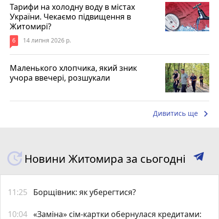
Тарифи на холодну воду в містах
України. Чекаємо підвищення в
Житомирі?
6
14 липня 2026 р.
Маленького хлопчика, який зник
учора ввечері, розшукали
keyboard_arrow_right
Дивитись ще
Новини Житомира за сьогодні
11:25
Борщівник: як уберегтися?
10:04
«Заміна» сім-картки обернулася кредитами: