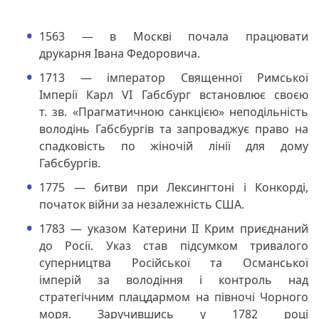
1563 — в Москві почала працювати
друкарня Івана Федоровича.
1713 — імператор Священної Римської
Імперії Карл VI Габсбург встановлює своєю
т. зв. «Прагматичною санкцією» неподільність
володінь Габсбургів та запроваджує право на
спадковість по жіночій лінії для дому
Габсбургів.
1775 — битви при Лексингтоні і Конкорді,
початок війни за незалежність США.
1783 — указом Катерини II Крим приєднаний
до Росії. Указ став підсумком тривалого
суперництва Російської та Османської
імперій за володіння і контроль над
стратегічним плацдармом на півночі Чорного
моря. Заручившись у 1782 році