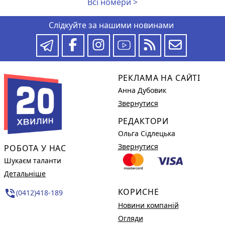
Всі номери >
Слідкуйте за нашими новинами
РЕКЛАМА НА САЙТІ
Анна Дубовик
Звернутися
РЕДАКТОРИ
Ольга Сідлецька
Звернутися
РОБОТА У НАС
Шукаєм таланти
Детальніше
КОРИСНЕ
phone_in_talk
(0412)418-189
Новини компаній
Огляди