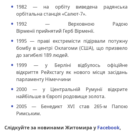
1982 — на орбіту виведена радянська
орбітальна станція «Салют-7».
1992 — Верховною Радою
Вірменії прийнятий Герб Вірменії.
1995 — праві екстремісти підірвали потужну
бомбу в центрі Оклагоми (США), що призвело
до загибелі 189 людей.
1999 — у Берліні відбулось офіційне
відкриття Рейхстагу як нового місця засідань
парламенту Німеччини
2000 — у Центральній Румунії відкрите
найбільше в Європі родовище золота.
2005 — Бенедикт XVI став 265-м Папою
Римським.
Слідкуйте за новинами Житомира у
Facebook
,