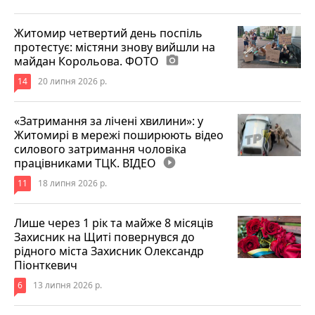
Житомир четвертий день поспіль
протестує: містяни знову вийшли на
майдан Корольова. ФОТО
photo_camera
14
20 липня 2026 р.
«Затримання за лічені хвилини»: у
Житомирі в мережі поширюють відео
силового затримання чоловіка
працівниками ТЦК. ВІДЕО
play_circle_filled
11
18 липня 2026 р.
Лише через 1 рік та майже 8 місяців
Захисник на Щиті повернувся до
рідного міста Захисник Олександр
Піонткевич
6
13 липня 2026 р.