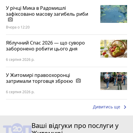
У річці Мика в Радомишлі
зафіксовано масову загибель риби
photo_camera
Вчора о 12:20
Яблучний Спас 2026 — що суворо
заборонено робити цього дня
6 серпня 2026 р.
У Житомирі правоохоронці
затримали торговця зброєю
photo_camera
6 серпня 2026 р.
keyboard_arrow_right
Дивитись ще
Ваші відгуки про послуги у