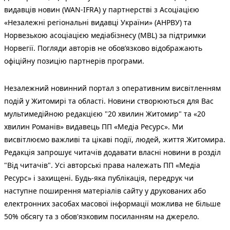
видавців новин (WAN-IFRA) у партнерстві з Асоціацією
«Незалежні регіональні видавці України» (АНРВУ) та
Норвезькою асоціацією медіабізнесу (MBL) за підтримки
Норвегії. Погляди авторів не обов’язково відображають
офіційну позицію партнерів програми.
Незалежний новинний портал з оперативним висвітленням
подій у Житомирі та області. Новини створюються для Вас
мультимедійною редакцією "20 хвилин Житомир" та «20
хвилин Романів» видавець ПП «Медіа Ресурс». Ми
висвітлюємо важливі та цікаві події, людей, життя Житомира.
Редакція запрошує читачів додавати власні новини в розділ
"Від читачів". Усі авторські права належать ПП «Медіа
Ресурс» і захищені. Будь-яка публiкацiя, передрук чи
наступне поширення матеріалів сайту у друкованих або
електронних засобах масової інформації можлива не більше
50% обсягу та з обов'язковим посиланням на джерело.