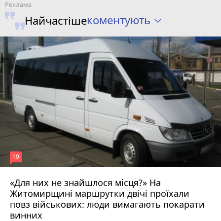
коментують
Найчастіше
19
«Для них не знайшлося місця?» На
Житомирщині маршрутки двічі проїхали
17 липня 2026 р.
повз військових: люди вимагають покарати
винних