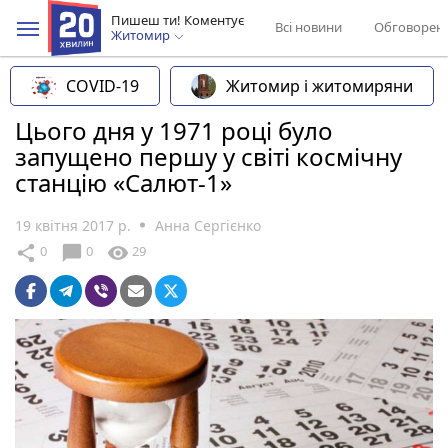
Пишеш ти! Коментує
Всі новини
Обговорен
Житомир
COVID-19
Житомир і житомиряни
Цього дня у 1971 році було
запущено першу у світі космічну
станцію «Салют-1»
19 квітня 2017 р.
Анна Сергієнко
chat_bubble
share
visibility
0
0
29