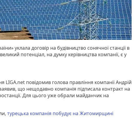
їни» уклала договір на будівництво сонячної станції в
великий потенціал, на думку керівництва компанії, є у
ня LIGA.net повідомив голова правління компанії Андрій
н заявив, що нещодавно компанія підписала контракт на
ростанції. Для цього уже обрали майданчик на
ли,
турецька компанія побудує на Житомирщині