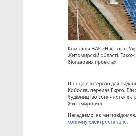
Компанія НАК «Нафтогаз Укра
Житомирскій області. Також 
біогазових проєктах.
Про це в інтерв'ю для видан
Коболєв, передає Expro. Ві
будівництво сонячної елект
Житомирщині.
Нагадаємо, як ми повідомля
сонячну електростанцію
.