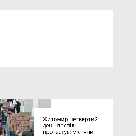
Житомир четвертий
день поспіль
протестує: містяни