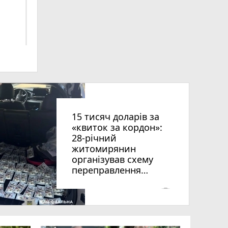
ниць
15 тисяч доларів за
«квиток за кордон»:
28-річний
житомирянин
організував схему
рії
переправлення
оків
чоловіків призовного
віку за межі країни
photo_camera