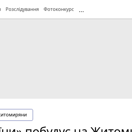
...
я
Розслідування
Фотоконкурс
житомиряни
їни» побудує на Жито