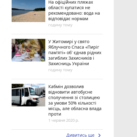
На офіційних пляжах
області купатися не
рекомендовано: вода на
відповідає нормам
годину тому
У Житомирі у свято
Яблучного Спаса «Пиріг
пам'яті» об' єднав рідних
загиблих Захисників і
Захисниць України
годину тому
Кабмін дозволив
відновити автобусне
сполучення зі столицею
за умови 50% кількості
місць, але обласна влада
проти
1 червня 2020 р.
keyboard_arrow_right
Дивитись ще