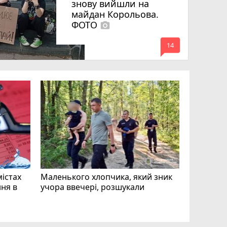
знову вийшли на
майдан Корольова.
ФОТО
photo_camera
mode_comment
14
«Затриман
Житомир
відео си
чоловіка
ВІДЕО
play_circle_filled
mode_comment
11
містах
Маленького хлопчика, який зник
ня в
учора ввечері, розшукали