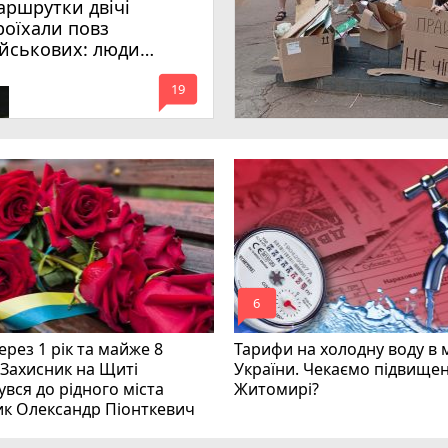
аршрутки двічі
роїхали повз
ійськових: люди
имагають покарати
mode_comment
инних
19
mode_comment
6
рез 1 рік та майже 8
Тарифи на холодну воду в 
 Захисник на Щиті
України. Чекаємо підвищен
вся до рідного міста
Житомирі?
ик Олександр Піонткевич