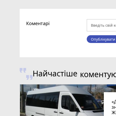
Коментарі
Опублікувати
Найчастіше
коменту
«
з
Ж