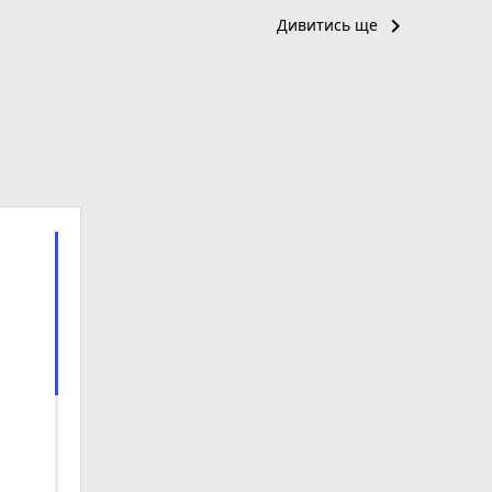
keyboard_arrow_right
Дивитись ще