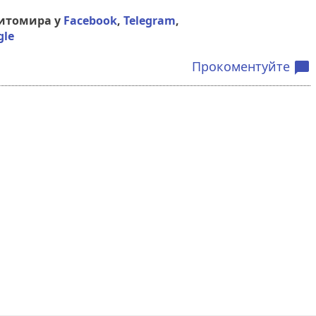
Житомира у
Facebook
,
Telegram
,
gle
Прокоментуйте
chat_bubble