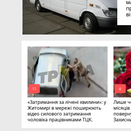
м
п
в
в
в
ий зник
и
mode_comment
mode_comment
11
6
«Затримання за лічені хвилини»: у
Лише че
Житомирі в мережі поширюють
місяців
відео силового затримання
поверну
чоловіка працівниками ТЦК.
Захисн
ВІДЕО
play_circle_filled