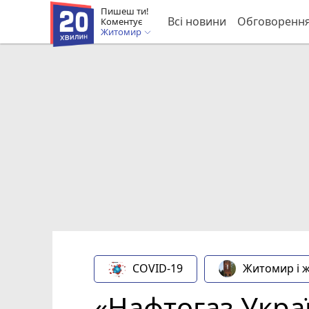
Пишеш ти!
Всі новини
Обговоренн
Коментує
Житомир
COVID-19
Житомир і 
«Нафтогаз Укра