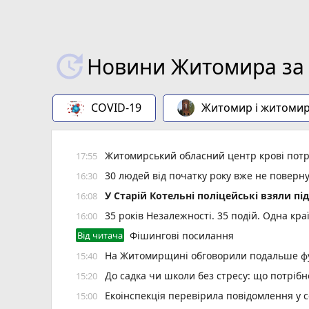
Новини Житомира за 
COVID-19
Житомир і житоми
Житомирський обласний центр крові потр
17:55
30 людей від початку року вже не повер
16:30
У Старій Котельні поліцейські взяли пі
16:08
35 років Незалежності. 35 подій. Одна кра
16:00
Від читача
Фішингові посилання
На Житомирщині обговорили подальше фу
15:40
До садка чи школи без стресу: що потріб
15:20
Екоінспекція перевірила повідомлення у с
15:00