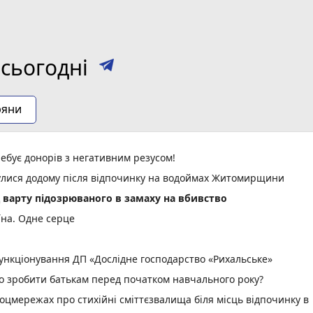
сьогодні
ряни
ебує донорів з негативним резусом!
нулися додому після відпочинку на водоймах Житомирщини
д варту підозрюваного в замаху на вбивство
їна. Одне серце
нкціонування ДП «Дослідне господарство «Рихальське»
но зробити батькам перед початком навчального року?
оцмережах про стихійні сміттєзвалища біля місць відпочинку в