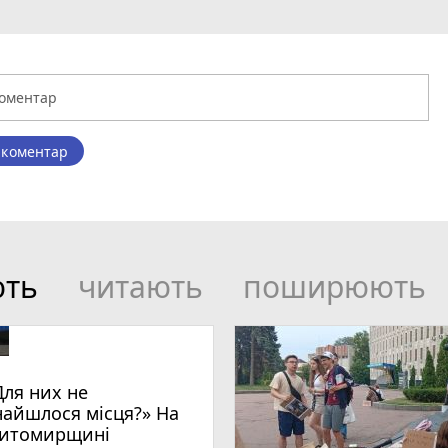
 коментар
ють
читають
поширюють
Для них не
найшлося місця?» На
итомирщині