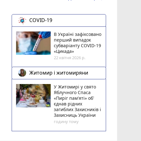
COVID-19
В Україні зафіксовано
перший випадок
субваріанту COVID-19
«Цикада»
22 квітня 2026 р.
Житомир і житомиряни
У Житомирі у свято
Яблучного Спаса
«Пиріг пам'яті» об'
єднав рідних
загиблих Захисників і
Захисниць України
годину тому