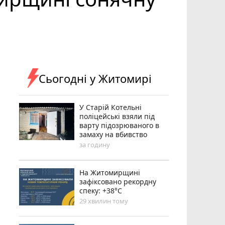
Сьогодні у Житомирі
У Старій Котельні
поліцейські взяли під
варту підозрюваного в
замаху на вбивство
за годину
Н️а Житомирщині
зафіксовано рекордну
спеку: +38°C
29 хвилин тому