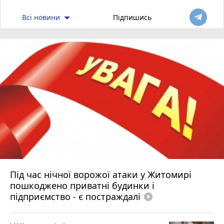
Всі новини
Підпишись
Під час нічної ворожої атаки у Житомирі
пошкоджено приватні будинки і
підприємство - є постраждалі
play_circle_filled