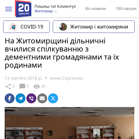
Пишеш ти! Коментує
Всі новини
Обговорен
Житомир
COVID-19
Житомир і житомиряни
На Житомирщині дільничні
вчилися спілкуванню з
дементними громадянами та їх
родинами
13 лютого 2018 р.
Анна Сергієнко
chat_bubble
share
visibility
0
0
26