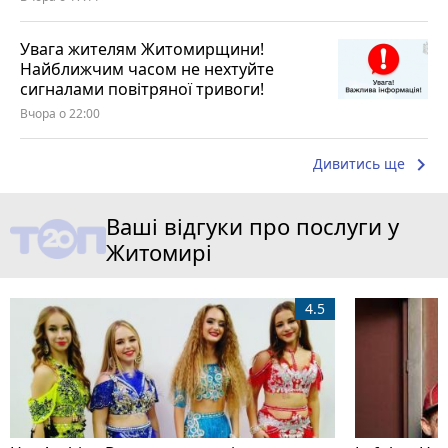
Увага жителям Житомирщини!
Найближчим часом не нехтуйте
сигналами повітряної тривоги!
Вчора о 22:00
keyboard_arrow_right
Дивитись ще
Ваші відгуки про послуги у
Житомирі
4.5