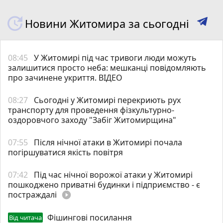
Новини Житомира за сьогодні
08:45
У Житомирі під час тривоги люди можуть
залишитися просто неба: мешканці повідомляють
про зачинене укриття. ВІДЕО
08:27
Сьогодні у Житомирі перекриють рух
транспорту для проведення фізкультурно-
оздоровчого заходу "Забіг Житомирщина"
07:55
Після нічної атаки в Житомирі почала
погіршуватися якість повітря
07:42
Під час нічної ворожої атаки у Житомирі
пошкоджено приватні будинки і підприємство - є
постраждалі
play_circle_filled
Фішингові посилання
Від читача