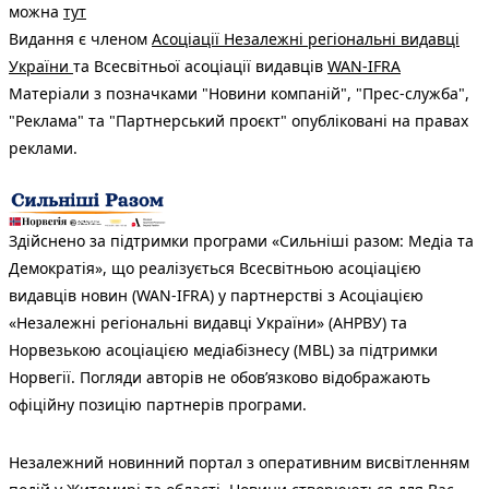
можна
тут
Видання є членом
Асоціації Незалежні регіональні видавці
України
та Всесвітньої асоціації видавців
WAN-IFRA
Матеріали з позначками "Новини компаній", "Прес-служба",
"Реклама" та "Партнерський проєкт" опубліковані на правах
реклами.
Здійснено за підтримки програми «Сильніші разом: Медіа та
Демократія», що реалізується Всесвітньою асоціацією
видавців новин (WAN-IFRA) у партнерстві з Асоціацією
«Незалежні регіональні видавці України» (АНРВУ) та
Норвезькою асоціацією медіабізнесу (MBL) за підтримки
Норвегії. Погляди авторів не обов’язково відображають
офіційну позицію партнерів програми.
Незалежний новинний портал з оперативним висвітленням