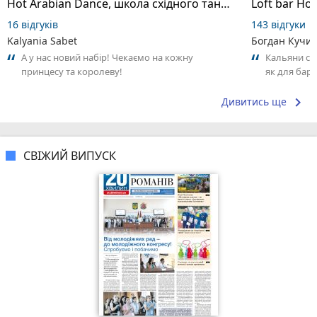
Hot Arabian Dance, школа східного танцю
Loft bar Ho
16 відгуків
143 відгуки
Kalyania Sabet
Богдан Кучи
А у нас новий набір! Чекаємо на кожну
Кальяни сма
принцесу та королеву!
як для бару
що я куштув
keyboard_arrow_right
Дивитись ще
СВІЖИЙ ВИПУСК