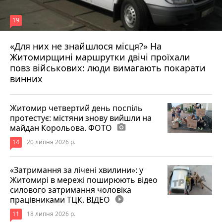
19
«Для них не знайшлося місця?» На
Житомирщині маршрутки двічі проїхали
17 липня 2026 р.
повз військових: люди вимагають покарати
винних
Житомир четвертий день поспіль
протестує: містяни знову вийшли на
майдан Корольова. ФОТО
photo_camera
14
20 липня 2026 р.
«Затримання за лічені хвилини»: у
Житомирі в мережі поширюють відео
силового затримання чоловіка
працівниками ТЦК. ВІДЕО
play_circle_filled
11
18 липня 2026 р.