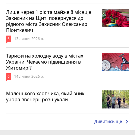
Лише через 1 рік та майже 8 місяців
Захисник на Щиті повернувся до
рідного міста Захисник Олександр
Піонткевич
6
13 липня 2026 р.
Тарифи на холодну воду в містах
України. Чекаємо підвищення в
Житомирі?
6
14 липня 2026 р.
Маленького хлопчика, який зник
учора ввечері, розшукали
keyboard_arrow_right
Дивитись ще