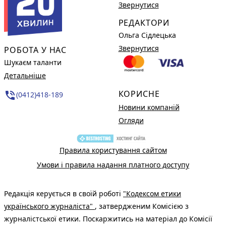
Звернутися
РЕДАКТОРИ
Ольга Сідлецька
Звернутися
РОБОТА У НАС
Шукаєм таланти
Детальніше
КОРИСНЕ
phone_in_talk
(0412)418-189
Новини компаній
Огляди
Правила користування сайтом
Умови і правила надання платного доступу
Редакція керується в своїй роботі
"Кодексом етики
українського журналіста"
, затвердженим Комісією з
журналістської етики. Поскаржитись на матеріал до Комісії