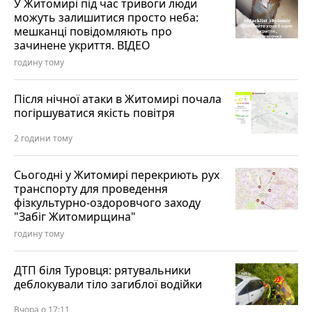
У Житомирі під час тривоги люди
можуть залишитися просто неба:
мешканці повідомляють про
зачинене укриття. ВІДЕО
годину тому
Після нічної атаки в Житомирі почала
погіршуватися якість повітря
2 години тому
Сьогодні у Житомирі перекриють рух
транспорту для проведення
фізкультурно-оздоровчого заходу
"Забіг Житомирщина"
годину тому
ДТП біля Туровця: рятувальники
деблокували тіло загиблої водійки
Вчора о 17:11