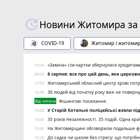
Новини Житомира за 
COVID-19
Житомир і житоми
«Заміна» сім-картки обернулася кредита
10:04
8 серпня: все про цей день, яке церков
09:00
Житомирський обласний центр крові потр
17:55
30 людей від початку року вже не повер
16:30
Від читача
Фішингові посилання
У Старій Котельні поліцейські взяли пі
16:08
35 років Незалежності. 35 подій. Одна кра
16:00
На Житомирщині обговорили подальше фу
15:40
До садка чи школи без стресу: що потріб
15:20