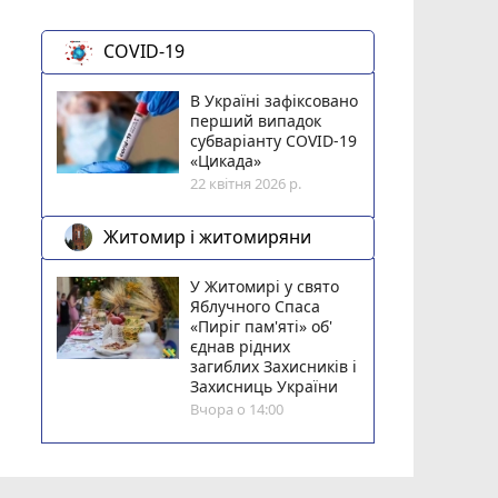
COVID-19
В Україні зафіксовано
перший випадок
субваріанту COVID-19
«Цикада»
22 квітня 2026 р.
Житомир і житомиряни
У Житомирі у свято
Яблучного Спаса
«Пиріг пам'яті» об'
єднав рідних
загиблих Захисників і
Захисниць України
Вчора о 14:00