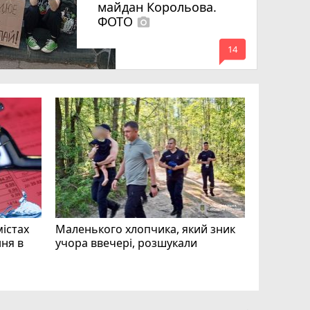
майдан Корольова.
ФОТО
photo_camera
mode_comment
14
«Затриман
Житомир
відео си
чоловіка
ВІДЕО
play_circle_filled
mode_comment
11
містах
Маленького хлопчика, який зник
ня в
учора ввечері, розшукали