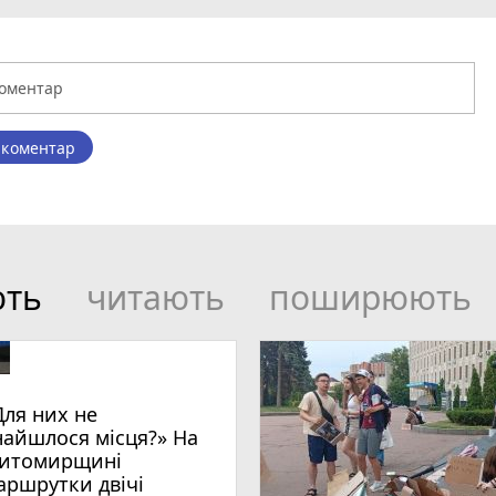
 коментар
ють
читають
поширюють
Для них не
найшлося місця?» На
итомирщині
аршрутки двічі