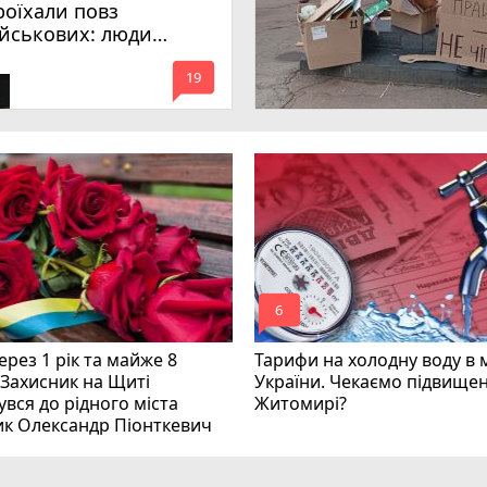
роїхали повз
ійськових: люди
имагають покарати
mode_comment
инних
19
mode_comment
6
рез 1 рік та майже 8
Тарифи на холодну воду в 
 Захисник на Щиті
України. Чекаємо підвищен
вся до рідного міста
Житомирі?
ик Олександр Піонткевич