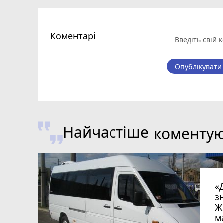
Коментарі
Опублікувати
Найчастіше
коменту
«
з
Ж
м