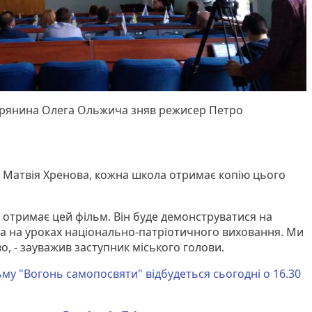
рянина Олега Ольжича зняв режисер Петро
 Матвія Хренова, кожна школа отримає копію цього
отримає цей фільм. Він буде демонструватися на
 та на уроках національно-патріотичного виховання. Ми
во, - зауважив заступник міського голови.
ьму "Вогонь самопосвяти" відбудеться сьогодні о 16.30