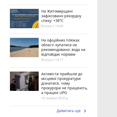
Н️а Житомирщині
зафіксовано рекордну
спеку: +38°C
Вчора о 14:40
На офіційних пляжах
області купатися не
рекомендовано: вода на
відповідає нормам
Вчора о 14:17
Активісти прийшли до
місцевої прокуратури
дізнатися, чому
прокурори не працюють,
а працює UPG
16 травня 2020 р.
keyboard_arrow_right
Дивитись ще