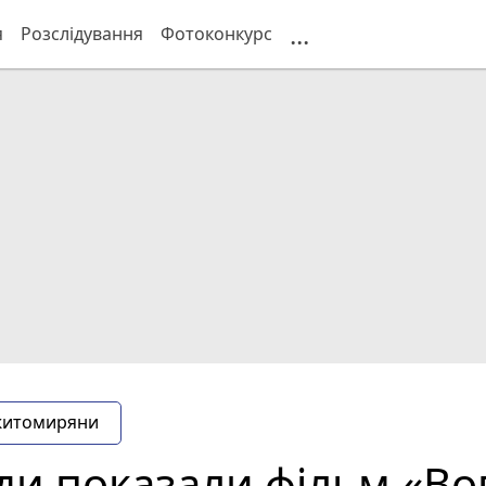
...
я
Розслідування
Фотоконкурс
житомиряни
ади показали фільм «Во