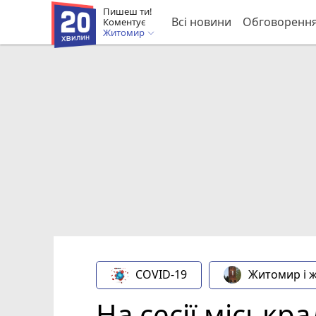
Пишеш ти!
Всі новини
Обговоренн
Коментує
Житомир
COVID-19
Житомир і 
На сесії міськр