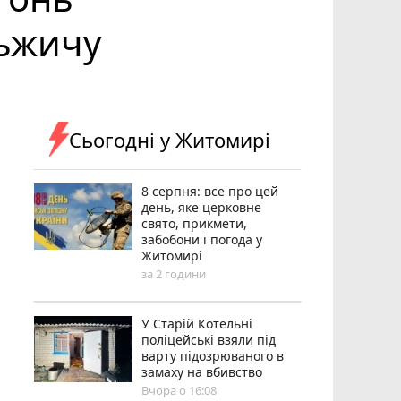
льжичу
Сьогодні у Житомирі
8 серпня: все про цей
день, яке церковне
свято, прикмети,
забобони і погода у
Житомирі
за 2 години
У Старій Котельні
поліцейські взяли під
варту підозрюваного в
замаху на вбивство
Вчора о 16:08