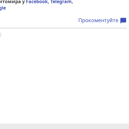
Житомира у
Facebook
,
Telegram
,
gle
Прокоментуйте
chat_bubble