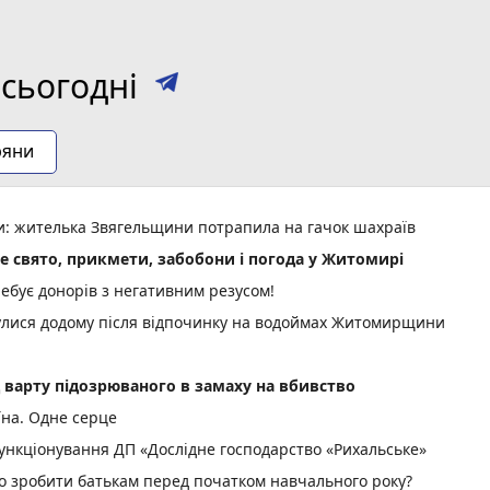
сьогодні
ряни
ми: жителька Звягельщини потрапила на гачок шахраїв
не свято, прикмети, забобони і погода у Житомирі
ебує донорів з негативним резусом!
нулися додому після відпочинку на водоймах Житомирщини
д варту підозрюваного в замаху на вбивство
їна. Одне серце
нкціонування ДП «Дослідне господарство «Рихальське»
но зробити батькам перед початком навчального року?