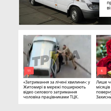
п
в
в
в
ий зник
и
mode_comment
mode_comment
11
6
«Затримання за лічені хвилини»: у
Лише че
Житомирі в мережі поширюють
місяців
відео силового затримання
поверну
чоловіка працівниками ТЦК.
Захисн
ВІДЕО
play_circle_filled