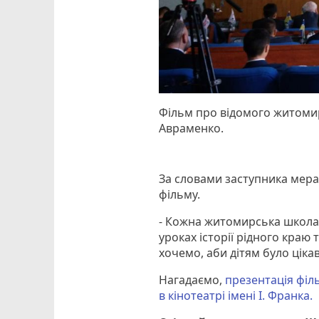
Фільм про відомого житоми
Авраменко.
За словами заступника мера
фільму.
- Кожна житомирська школа 
уроках історії рідного краю
хочемо, аби дітям було ціка
Нагадаємо,
презентація філ
в кінотеатрі імені І. Франка.