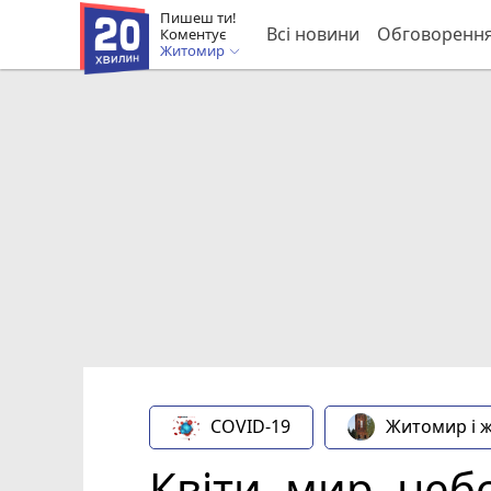
Пишеш ти!
Всі новини
Обговоренн
Коментує
Житомир
COVID-19
Житомир і 
Квіти, мир, небо