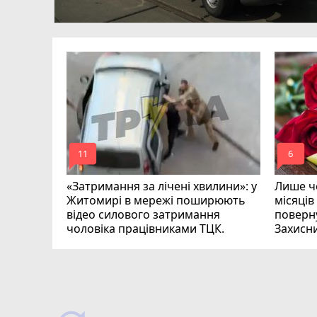
в
ий зник
и
mode_comment
mode_comment
11
6
«Затримання за лічені хвилини»: у
Лише че
Житомирі в мережі поширюють
місяців
відео силового затримання
поверну
чоловіка працівниками ТЦК.
Захисн
ВІДЕО
play_circle_filled