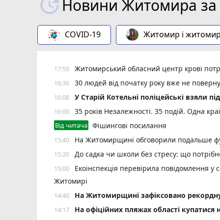
Новини Житомира за 
COVID-19
Житомир і житоми
Житомирський обласний центр крові потр
17:55
30 людей від початку року вже не повер
16:30
У Старій Котельні поліцейські взяли пі
16:08
35 років Незалежності. 35 подій. Одна кра
16:00
Від читача
Фішингові посилання
На Житомирщині обговорили подальше фу
15:40
До садка чи школи без стресу: що потріб
15:20
Екоінспекція перевірила повідомлення у с
15:00
Житомирі
Н️а Житомирщині зафіксовано рекордну 
14:40
На офіційних пляжах області купатися 
14:17