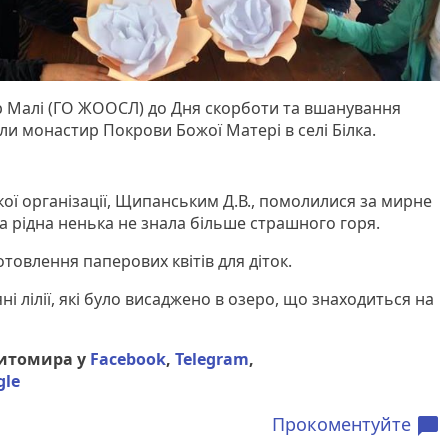
 Малі (ГО ЖООСЛ) до Дня скорботи та вшанування
али монастир Покрови Божої Матері в селі Білка.
ої організації, Щипанським Д.В., помолилися за мирне
а рідна ненька не знала більше страшного горя.
товлення паперових квітів для діток.
ні лілії, які було висаджено в озеро, що знаходиться на
Житомира у
Facebook
,
Telegram
,
gle
Прокоментуйте
chat_bubble