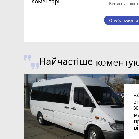
Коментарі
Опублікувати
Найчастіше
коменту
«
з
Ж
м
п
в
в