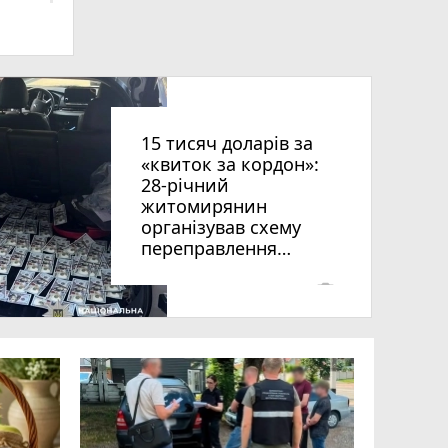
ниць
15 тисяч доларів за
«квиток за кордон»:
28-річний
житомирянин
організував схему
рії
переправлення
оків
чоловіків призовного
віку за межі країни
photo_camera