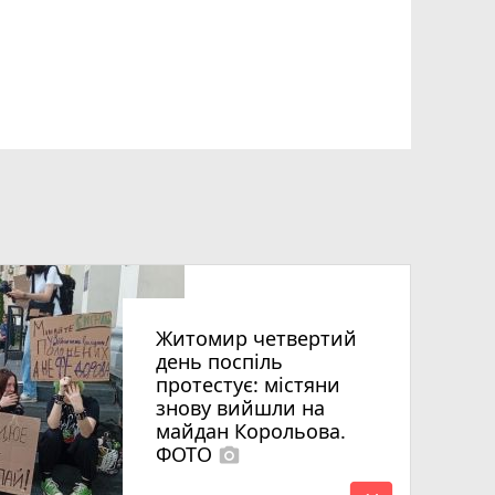
Житомир четвертий
день поспіль
протестує: містяни
знову вийшли на
майдан Корольова.
ФОТО
photo_camera