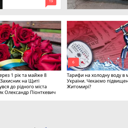
mode_comment
инних
19
mode_comment
6
рез 1 рік та майже 8
Тарифи на холодну воду в 
 Захисник на Щиті
України. Чекаємо підвищен
вся до рідного міста
Житомирі?
ик Олександр Піонткевич