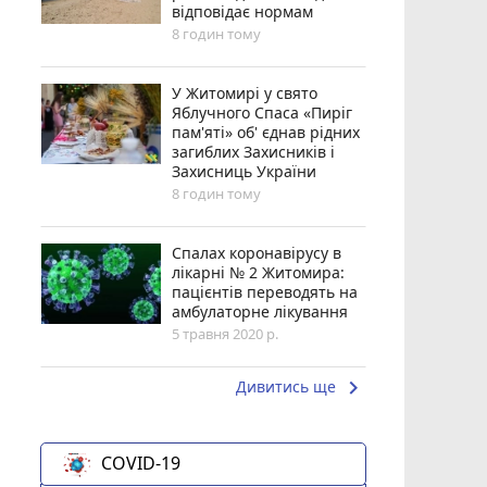
відповідає нормам
8 годин тому
У Житомирі у свято
Яблучного Спаса «Пиріг
пам'яті» об' єднав рідних
загиблих Захисників і
Захисниць України
8 годин тому
Спалах коронавірусу в
лікарні № 2 Житомира:
пацієнтів переводять на
амбулаторне лікування
5 травня 2020 р.
keyboard_arrow_right
Дивитись ще
COVID-19