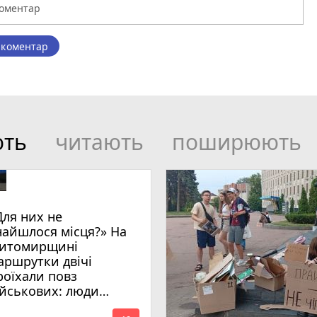
 коментар
ють
читають
поширюють
Для них не
найшлося місця?» На
итомирщині
аршрутки двічі
роїхали повз
ійськових: люди
имагають покарати