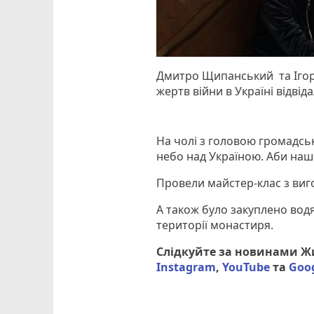
Дмитро Щипанський та Ігор
жертв війни в Україні відвід
На чолі з головою громадськ
небо над Україною. Аби наш
Провели майстер-клас з виго
А також було закуплено водя
території монастиря.
Слідкуйте за новинами 
Instagram
,
YouTube
та
Goo