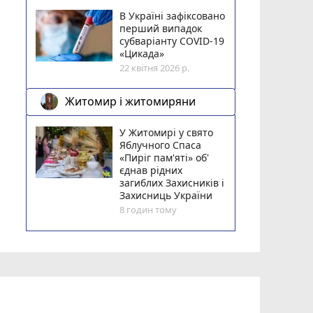
В Україні зафіксовано
перший випадок
субваріанту COVID-19
«Цикада»
22 квітня 2026 р.
Житомир і житомиряни
У Житомирі у свято
Яблучного Спаса
«Пиріг пам'яті» об'
єднав рідних
загиблих Захисників і
Захисниць України
8 годин тому