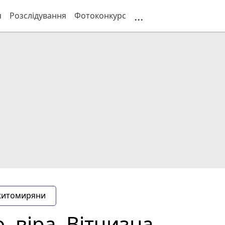
...
я
Розслідування
Фотоконкурс
житомиряни
, віра, Вітчизна