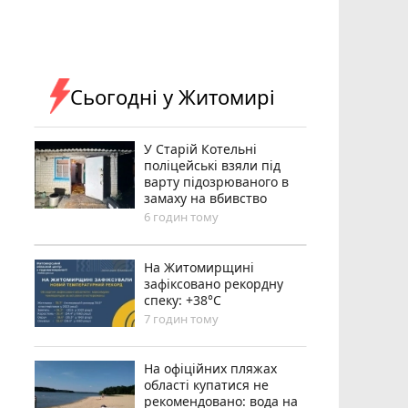
Сьогодні у Житомирі
У Старій Котельні
поліцейські взяли під
варту підозрюваного в
замаху на вбивство
6 годин тому
Н️а Житомирщині
зафіксовано рекордну
спеку: +38°C
7 годин тому
На офіційних пляжах
області купатися не
рекомендовано: вода на