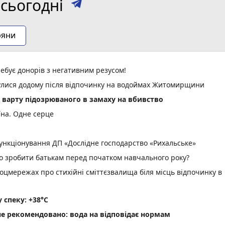
сьогодні
ряни
ебує донорів з негативним резусом!
нулися додому після відпочинку на водоймах Житомирщини
д варту підозрюваного в замаху на вбивство
їна. Одне серце
нкціонування ДП «Дослідне господарство «Рихальське»
но зробити батькам перед початком навчального року?
оцмережах про стихійні сміттєзвалища біля місць відпочинку в
спеку: +38°C
не рекомендовано: вода на відповідає нормам